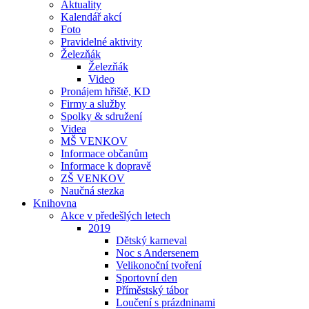
Aktuality
Kalendář akcí
Foto
Pravidelné aktivity
Železňák
Železňák
Video
Pronájem hřiště, KD
Firmy a služby
Spolky & sdružení
Videa
MŠ VENKOV
Informace občanům
Informace k dopravě
ZŠ VENKOV
Naučná stezka
Knihovna
Akce v předešlých letech
2019
Dětský karneval
Noc s Andersenem
Velikonoční tvoření
Sportovní den
Příměstský tábor
Loučení s prázdninami