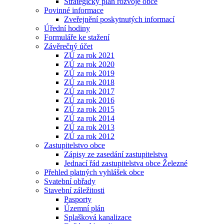
Strategický plán rozvoje obce
Povinné informace
Zveřejnění poskytnutých informací
Úřední hodiny
Formuláře ke stažení
Závěrečný účet
ZÚ za rok 2021
ZÚ za rok 2020
ZÚ za rok 2019
ZÚ za rok 2018
ZÚ za rok 2017
ZÚ za rok 2016
ZÚ za rok 2015
ZÚ za rok 2014
ZÚ za rok 2013
ZÚ za rok 2012
Zastupitelstvo obce
Zápisy ze zasedání zastupitelstva
Jednací řád zastupitelstva obce Železné
Přehled platných vyhlášek obce
Svatební obřady
Stavební záležitosti
Pasporty
Územní plán
Splašková kanalizace