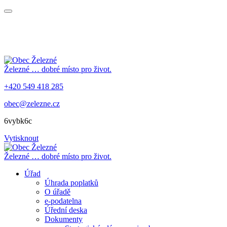
Železné
… dobré místo pro život.
+420 549 418 285
obec@zelezne.cz
6vybk6c
Vytisknout
Železné
… dobré místo pro život.
Úřad
Úhrada poplatků
O úřadě
e-podatelna
Úřední deska
Dokumenty