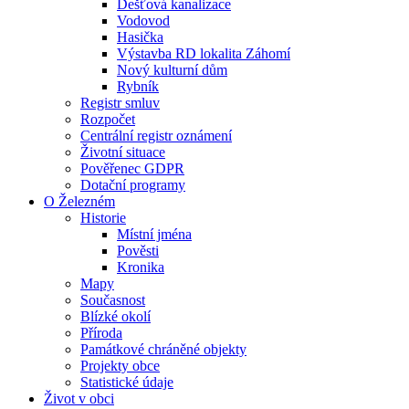
Dešťová kanalizace
Vodovod
Hasička
Výstavba RD lokalita Záhomí
Nový kulturní dům
Rybník
Registr smluv
Rozpočet
Centrální registr oznámení
Životní situace
Pověřenec GDPR
Dotační programy
O Železném
Historie
Místní jména
Pověsti
Kronika
Mapy
Současnost
Blízké okolí
Příroda
Památkové chráněné objekty
Projekty obce
Statistické údaje
Život v obci