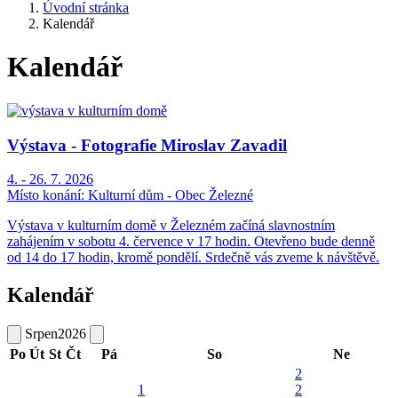
Úvodní stránka
Kalendář
Kalendář
Výstava - Fotografie Miroslav Zavadil
4. - 26. 7. 2026
Místo konání:
Kulturní dům - Obec Železné
Výstava v kulturním domě v Železném začíná slavnostním
zahájením v sobotu 4. července v 17 hodin. Otevřeno bude denně
od 14 do 17 hodin, kromě pondělí. Srdečně vás zveme k návštěvě.
Kalendář
Srpen
2026
Po
Út
St
Čt
Pá
So
Ne
2
1
2