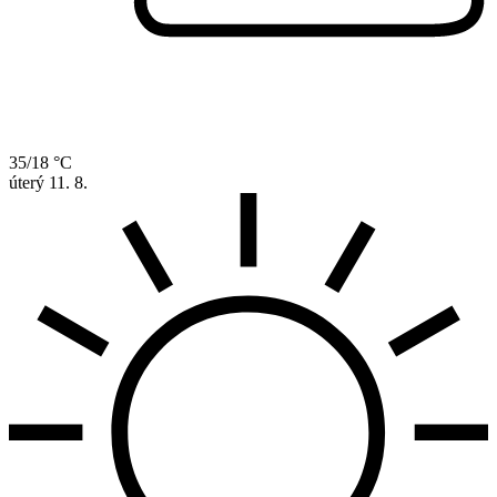
35/18 °C
úterý
11. 8.