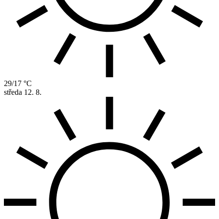
29/17 °C
středa
12. 8.