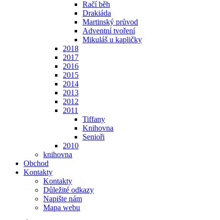
Račí běh
Drakiáda
Martinský průvod
Adventní tvoření
Mikuláš u kapličky
2018
2017
2016
2015
2014
2013
2012
2011
Tiffany
Knihovna
Senioři
2010
knihovna
Obchod
Kontakty
Kontakty
Důležité odkazy
Napište nám
Mapa webu