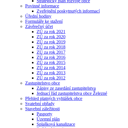
Strategický plán rozvoje obce
Povinné informace
Zveřejnění poskytnutých informací
Úřední hodiny
Formuláře ke stažení
Závěrečný účet
ZÚ za rok 2021
ZÚ za rok 2020
ZÚ za rok 2019
ZÚ za rok 2018
ZÚ za rok 2017
ZÚ za rok 2016
ZÚ za rok 2015
ZÚ za rok 2014
ZÚ za rok 2013
ZÚ za rok 2012
Zastupitelstvo obce
Zápisy ze zasedání zastupitelstva
Jednací řád zastupitelstva obce Železné
Přehled platných vyhlášek obce
Svatební obřady
Stavební záležitosti
Pasporty
Územní plán
Splašková kanalizace