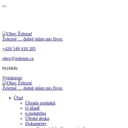
Železné
… dobré místo pro život.
+420 549 418 285
obec@zelezne.cz
6vybk6c
Vytisknout
Železné
… dobré místo pro život.
Úřad
Úhrada poplatků
O úřadě
e-podatelna
Úřední deska
Dokumenty