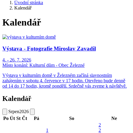
Úvodní stránka
Kalendář
Kalendář
Výstava - Fotografie Miroslav Zavadil
4. - 26. 7. 2026
Místo konání:
Kulturní dům - Obec Železné
Výstava v kulturním domě v Železném začíná slavnostním
zahájením v sobotu 4. července v 17 hodin. Otevřeno bude denně
od 14 do 17 hodin, kromě pondělí. Srdečně vás zveme k návštěvě.
Kalendář
Srpen
2026
Po
Út
St
Čt
Pá
So
Ne
2
1
2