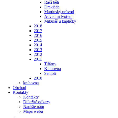
Račí běh
Drakiáda
Martinský průvod
Adventní tvoření
Mikuláš u kapličky
2018
2017
2016
2015
2014
2013
2012
2011
Tiffany
Knihovna
Senioři
2010
knihovna
Obchod
Kontakty
Kontakty
Důležité odkazy
Napište nám
Mapa webu