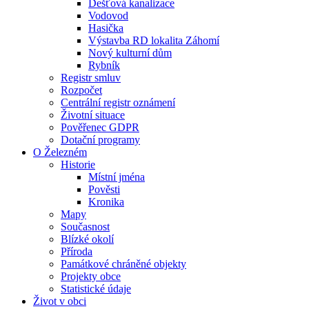
Dešťová kanalizace
Vodovod
Hasička
Výstavba RD lokalita Záhomí
Nový kulturní dům
Rybník
Registr smluv
Rozpočet
Centrální registr oznámení
Životní situace
Pověřenec GDPR
Dotační programy
O Železném
Historie
Místní jména
Pověsti
Kronika
Mapy
Současnost
Blízké okolí
Příroda
Památkové chráněné objekty
Projekty obce
Statistické údaje
Život v obci