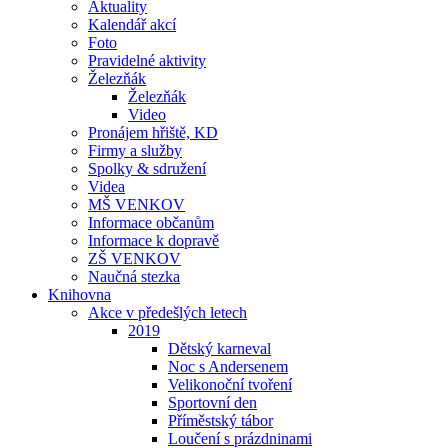
Aktuality
Kalendář akcí
Foto
Pravidelné aktivity
Železňák
Železňák
Video
Pronájem hřiště, KD
Firmy a služby
Spolky & sdružení
Videa
MŠ VENKOV
Informace občanům
Informace k dopravě
ZŠ VENKOV
Naučná stezka
Knihovna
Akce v předešlých letech
2019
Dětský karneval
Noc s Andersenem
Velikonoční tvoření
Sportovní den
Příměstský tábor
Loučení s prázdninami