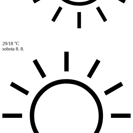
29/18 °C
sobota
8. 8.