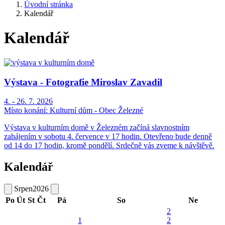
Úvodní stránka
Kalendář
Kalendář
Výstava - Fotografie Miroslav Zavadil
4. - 26. 7. 2026
Místo konání:
Kulturní dům - Obec Železné
Výstava v kulturním domě v Železném začíná slavnostním
zahájením v sobotu 4. července v 17 hodin. Otevřeno bude denně
od 14 do 17 hodin, kromě pondělí. Srdečně vás zveme k návštěvě.
Kalendář
Srpen
2026
Po
Út
St
Čt
Pá
So
Ne
2
1
2