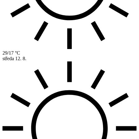
29/17 °C
středa
12. 8.