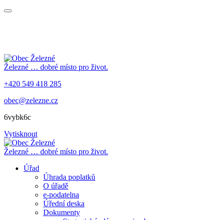
Železné
… dobré místo pro život.
+420 549 418 285
obec@zelezne.cz
6vybk6c
Vytisknout
Železné
… dobré místo pro život.
Úřad
Úhrada poplatků
O úřadě
e-podatelna
Úřední deska
Dokumenty