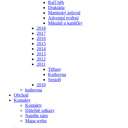
Račí běh
Drakiáda
Martinský průvod
Adventní tvoření
Mikuláš u kapličky
2018
2017
2016
2015
2014
2013
2012
2011
Tiffany
Knihovna
Senioři
2010
knihovna
Obchod
Kontakty
Kontakty
Důležité odkazy
Napište nám
Mapa webu