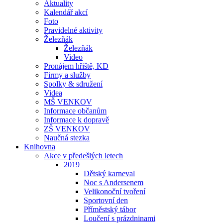
Aktuality
Kalendář akcí
Foto
Pravidelné aktivity
Železňák
Železňák
Video
Pronájem hřiště, KD
Firmy a služby
Spolky & sdružení
Videa
MŠ VENKOV
Informace občanům
Informace k dopravě
ZŠ VENKOV
Naučná stezka
Knihovna
Akce v předešlých letech
2019
Dětský karneval
Noc s Andersenem
Velikonoční tvoření
Sportovní den
Příměstský tábor
Loučení s prázdninami