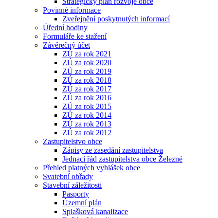
Strategický plán rozvoje obce
Povinné informace
Zveřejnění poskytnutých informací
Úřední hodiny
Formuláře ke stažení
Závěrečný účet
ZÚ za rok 2021
ZÚ za rok 2020
ZÚ za rok 2019
ZÚ za rok 2018
ZÚ za rok 2017
ZÚ za rok 2016
ZÚ za rok 2015
ZÚ za rok 2014
ZÚ za rok 2013
ZÚ za rok 2012
Zastupitelstvo obce
Zápisy ze zasedání zastupitelstva
Jednací řád zastupitelstva obce Železné
Přehled platných vyhlášek obce
Svatební obřady
Stavební záležitosti
Pasporty
Územní plán
Splašková kanalizace