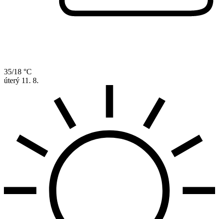
35/18 °C
úterý
11. 8.