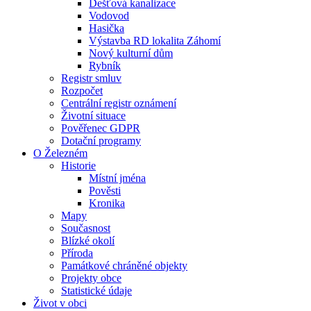
Dešťová kanalizace
Vodovod
Hasička
Výstavba RD lokalita Záhomí
Nový kulturní dům
Rybník
Registr smluv
Rozpočet
Centrální registr oznámení
Životní situace
Pověřenec GDPR
Dotační programy
O Železném
Historie
Místní jména
Pověsti
Kronika
Mapy
Současnost
Blízké okolí
Příroda
Památkové chráněné objekty
Projekty obce
Statistické údaje
Život v obci