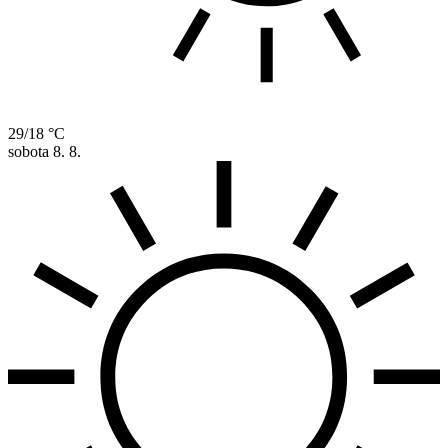
29/18 °C
sobota
8. 8.