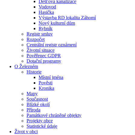
Dešťová kanalizace
Vodovod
Hasička
Výstavba RD lokalita Záhomí
Nový kulturní dům
Rybník
Registr smluv
Rozpočet
Centrální registr oznámení
Životní situace
Pověřenec GDPR
Dotační programy
O Železném
Historie
Místní jména
Pověsti
Kronika
Mapy
Současnost
Blízké okolí
Příroda
Památkové chráněné objekty
Projekty obce
Statistické údaje
Život v obci