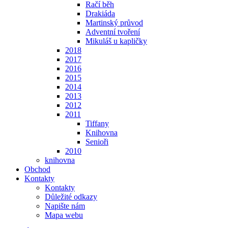
Račí běh
Drakiáda
Martinský průvod
Adventní tvoření
Mikuláš u kapličky
2018
2017
2016
2015
2014
2013
2012
2011
Tiffany
Knihovna
Senioři
2010
knihovna
Obchod
Kontakty
Kontakty
Důležité odkazy
Napište nám
Mapa webu