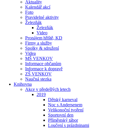
Aktuality
Kalendář akcí
Foto
Pravidelné aktivity
Železňák
Železňák
Video
Pronájem hřiště, KD
Firmy a služby
Spolky & sdružení
Videa
MŠ VENKOV
Informace občanům
Informace k dopravě
ZŠ VENKOV
Naučná stezka
Knihovna
Akce v předešlých letech
2019
Dětský karneval
Noc s Andersenem
Velikonoční tvoření
Sportovní den
Příměstský tábor
Loučení s prázdninami