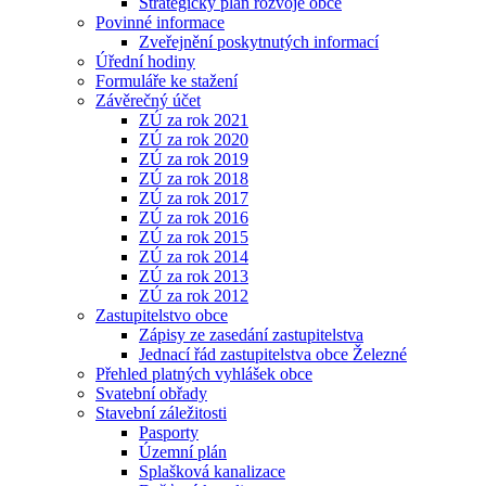
Strategický plán rozvoje obce
Povinné informace
Zveřejnění poskytnutých informací
Úřední hodiny
Formuláře ke stažení
Závěrečný účet
ZÚ za rok 2021
ZÚ za rok 2020
ZÚ za rok 2019
ZÚ za rok 2018
ZÚ za rok 2017
ZÚ za rok 2016
ZÚ za rok 2015
ZÚ za rok 2014
ZÚ za rok 2013
ZÚ za rok 2012
Zastupitelstvo obce
Zápisy ze zasedání zastupitelstva
Jednací řád zastupitelstva obce Železné
Přehled platných vyhlášek obce
Svatební obřady
Stavební záležitosti
Pasporty
Územní plán
Splašková kanalizace