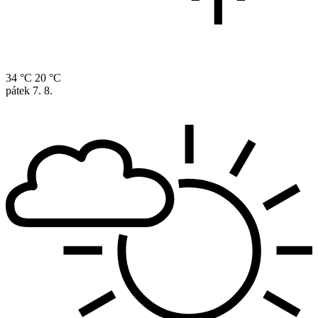
34 °C
20 °C
pátek
7. 8.