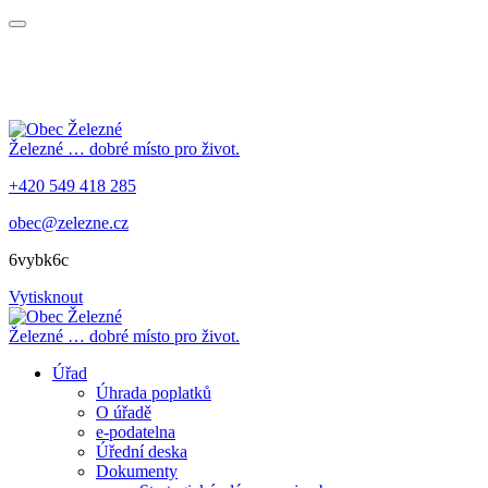
Železné
… dobré místo pro život.
+420 549 418 285
obec@zelezne.cz
6vybk6c
Vytisknout
Železné
… dobré místo pro život.
Úřad
Úhrada poplatků
O úřadě
e-podatelna
Úřední deska
Dokumenty