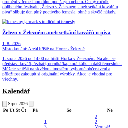
promění v řemeslnou dílnu pod širým nebem. Osmý ročník
oblíbeného festivalu „Železo v Železném, aneb setkání kovářů u
piva“ slibuje den plný poctivého řemesla, ohně a skvělé nálady.
Železo v Železném aneb setkání kovářů u piva
1. 8. 2026
Místo konání:
Areál hřiště na Horce - Železné
1. srpna 2026 od 14:00 na hřišti Horka v Železném. Na akci se
představí kováři, řezbáři, perníkářka, korálkářka a další řemeslníci.
Můžete se těšit na skvělou atmosféru, výborné občerstvení a
příležitost zakoupit si originální výrobky. Akce je vhodná pro
všechny.
Kalendář
Srpen
2026
Po
Út
St
Čt
Pá
So
Ne
2
1
2
3
Vernisáž