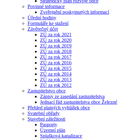
Strategický plán rozvoje obce
Povinné informace
Zveřejnění poskytnutých informací
Úřední hodiny
Formuláře ke stažení
Závěrečný účet
ZÚ za rok 2021
ZÚ za rok 2020
ZÚ za rok 2019
ZÚ za rok 2018
ZÚ za rok 2017
ZÚ za rok 2016
ZÚ za rok 2015
ZÚ za rok 2014
ZÚ za rok 2013
ZÚ za rok 2012
Zastupitelstvo obce
Zápisy ze zasedání zastupitelstva
Jednací řád zastupitelstva obce Železné
Přehled platných vyhlášek obce
Svatební obřady
Stavební záležitosti
Pasporty
Územní plán
Splašková kanalizace