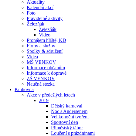
Aktuality
Kalendář akcí
Foto
Pravidelné aktivity
Železňák
Železňák
Video
Pronájem hřiště, KD
Firmy a služby
Spolky & sdružení
Videa
MŠ VENKOV
Informace občanům
Informace k dopravě
ZŠ VENKOV
Naučná stezka
Knihovna
Akce v předešlých letech
2019
Dětský karneval
Noc s Andersenem
Velikonoční tvoření
Sportovní den
Příměstský tábor
Loučení s prázdninami