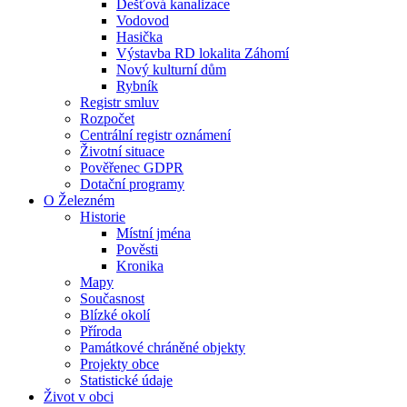
Dešťová kanalizace
Vodovod
Hasička
Výstavba RD lokalita Záhomí
Nový kulturní dům
Rybník
Registr smluv
Rozpočet
Centrální registr oznámení
Životní situace
Pověřenec GDPR
Dotační programy
O Železném
Historie
Místní jména
Pověsti
Kronika
Mapy
Současnost
Blízké okolí
Příroda
Památkové chráněné objekty
Projekty obce
Statistické údaje
Život v obci