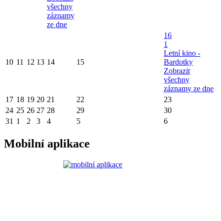
všechny
záznamy
ze dne
16
1
Letní kino -
10
11
12
13
14
15
Bardotky
Zobrazit
všechny
záznamy ze dne
17
18
19
20
21
22
23
24
25
26
27
28
29
30
31
1
2
3
4
5
6
Mobilní aplikace