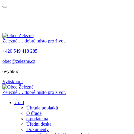
Železné
… dobré místo pro život.
+420 549 418 285
obec@zelezne.cz
6vybk6c
Vytisknout
Železné
… dobré místo pro život.
Úřad
Úhrada poplatků
O úřadě
e-podatelna
Úřední deska
Dokumenty