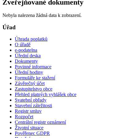
Zveřejňované dokumenty
Nebyla nalezena žádná data k zobrazení.
Úřad
Úhrada poplatků
O úřadě
e-podatelna
Úřední deska
Dokumenty
Povinné informace
Úřední hodiny
Formuláře ke stažení
Závěrečný účet
Zastupitelstvo obce
Přehled platných vyhlášek obce
Svatební obřady
Stavební záležitosti
Registr smluv
Rozpočet
Centrální registr oznámení
Životní situace
Pověřenec GDPR