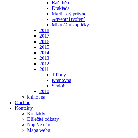
Račí běh
Drakiáda
Martinský průvod
Adventní tvoření
Mikuláš u kapličky
2018
2017
2016
2015
2014
2013
2012
2011
Tiffany
Knihovna
Senioři
2010
knihovna
Obchod
Kontakty
Kontakty
Důležité odkazy
Napište nám
Mapa webu