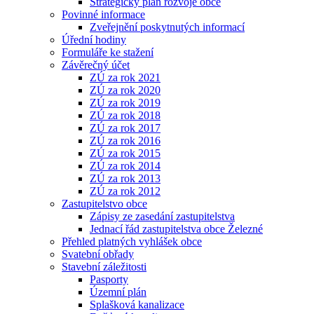
Strategický plán rozvoje obce
Povinné informace
Zveřejnění poskytnutých informací
Úřední hodiny
Formuláře ke stažení
Závěrečný účet
ZÚ za rok 2021
ZÚ za rok 2020
ZÚ za rok 2019
ZÚ za rok 2018
ZÚ za rok 2017
ZÚ za rok 2016
ZÚ za rok 2015
ZÚ za rok 2014
ZÚ za rok 2013
ZÚ za rok 2012
Zastupitelstvo obce
Zápisy ze zasedání zastupitelstva
Jednací řád zastupitelstva obce Železné
Přehled platných vyhlášek obce
Svatební obřady
Stavební záležitosti
Pasporty
Územní plán
Splašková kanalizace