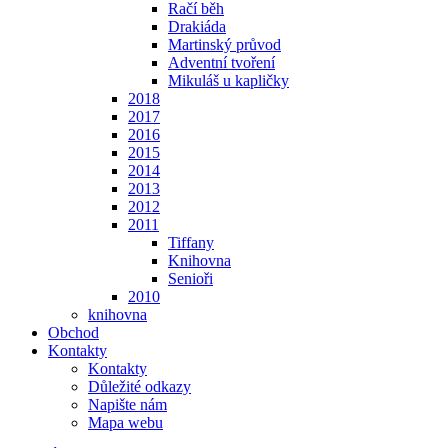
Račí běh
Drakiáda
Martinský průvod
Adventní tvoření
Mikuláš u kapličky
2018
2017
2016
2015
2014
2013
2012
2011
Tiffany
Knihovna
Senioři
2010
knihovna
Obchod
Kontakty
Kontakty
Důležité odkazy
Napište nám
Mapa webu