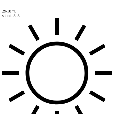
29/18 °C
sobota
8. 8.