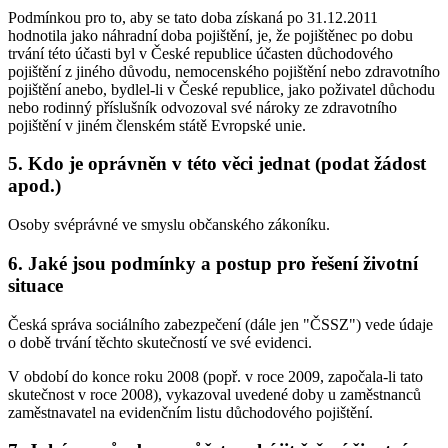
Podmínkou pro to, aby se tato doba získaná po 31.12.2011
hodnotila jako náhradní doba pojištění, je, že pojištěnec po dobu
trvání této účasti byl v České republice účasten důchodového
pojištění z jiného důvodu, nemocenského pojištění nebo zdravotního
pojištění anebo, bydlel-li v České republice, jako poživatel důchodu
nebo rodinný příslušník odvozoval své nároky ze zdravotního
pojištění v jiném členském státě Evropské unie.
5. Kdo je oprávněn v této věci jednat (podat žádost
apod.)
Osoby svéprávné ve smyslu občanského zákoníku.
6. Jaké jsou podmínky a postup pro řešení životní
situace
Česká správa sociálního zabezpečení (dále jen "ČSSZ") vede údaje
o době trvání těchto skutečností ve své evidenci.
V období do konce roku 2008 (popř. v roce 2009, započala-li tato
skutečnost v roce 2008), vykazoval uvedené doby u zaměstnanců
zaměstnavatel na evidenčním listu důchodového pojištění.