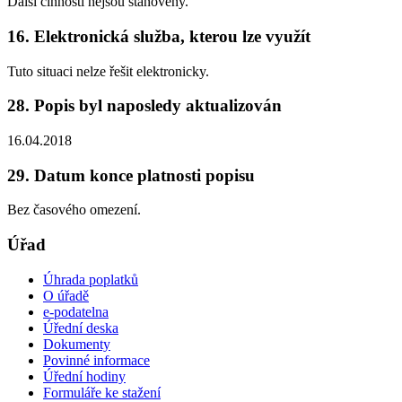
Další činnosti nejsou stanoveny.
16. Elektronická služba, kterou lze využít
Tuto situaci nelze řešit elektronicky.
28. Popis byl naposledy aktualizován
16.04.2018
29. Datum konce platnosti popisu
Bez časového omezení.
Úřad
Úhrada poplatků
O úřadě
e-podatelna
Úřední deska
Dokumenty
Povinné informace
Úřední hodiny
Formuláře ke stažení