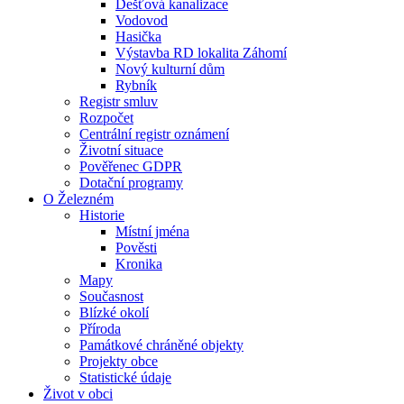
Dešťová kanalizace
Vodovod
Hasička
Výstavba RD lokalita Záhomí
Nový kulturní dům
Rybník
Registr smluv
Rozpočet
Centrální registr oznámení
Životní situace
Pověřenec GDPR
Dotační programy
O Železném
Historie
Místní jména
Pověsti
Kronika
Mapy
Současnost
Blízké okolí
Příroda
Památkové chráněné objekty
Projekty obce
Statistické údaje
Život v obci