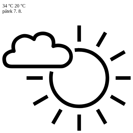
34 °C
20 °C
pátek
7. 8.