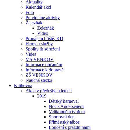
Aktuality
Kalendář akcí
Foto
Pravidelné aktivity
Železňák
Železňák
Video
Pronájem hřiště, KD
Firmy a služby
Spolky & sdružení
Videa
MŠ VENKOV
Informace občanům
Informace k dopravě
ZŠ VENKOV
Naučná stezka
Knihovna
Akce v předešlých letech
2019
Dětský karneval
Noc s Andersenem
Velikonoční tvoření
Sportovní den
Příměstský tábor
Loučení s prázdninami