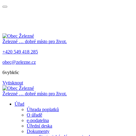
Železné
… dobré místo pro život.
+420 549 418 285
obec@zelezne.cz
6vybk6c
Vytisknout
Železné
… dobré místo pro život.
Úřad
Úhrada poplatků
O úřadě
e-podatelna
Úřední deska
Dokumenty