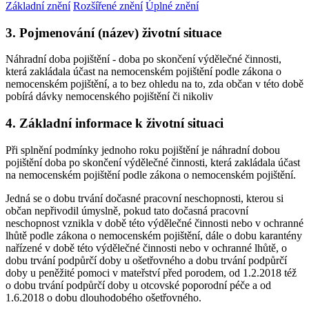
Základní znění
Rozšířené znění
Úplné znění
3. Pojmenování (název) životní situace
Náhradní doba pojištění - doba po skončení výdělečné činnosti,
která zakládala účast na nemocenském pojištění podle zákona o
nemocenském pojištění, a to bez ohledu na to, zda občan v této době
pobírá dávky nemocenského pojištění či nikoliv
4. Základní informace k životní situaci
Při splnění podmínky jednoho roku pojištění je náhradní dobou
pojištění doba po skončení výdělečné činnosti, která zakládala účast
na nemocenském pojištění podle zákona o nemocenském pojištění.
Jedná se o dobu trvání dočasné pracovní neschopnosti, kterou si
občan nepřivodil úmyslně, pokud tato dočasná pracovní
neschopnost vznikla v době této výdělečné činnosti nebo v ochranné
lhůtě podle zákona o nemocenském pojištění, dále o dobu karantény
nařízené v době této výdělečné činnosti nebo v ochranné lhůtě, o
dobu trvání podpůrčí doby u ošetřovného a dobu trvání podpůrčí
doby u peněžité pomoci v mateřství před porodem, od 1.2.2018 též
o dobu trvání podpůrčí doby u otcovské poporodní péče a od
1.6.2018 o dobu dlouhodobého ošetřovného.