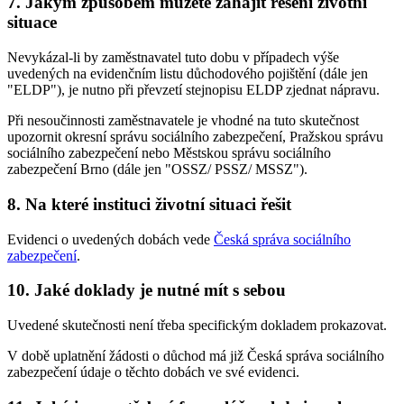
7. Jakým způsobem můžete zahájit řešení životní
situace
Nevykázal-li by zaměstnavatel tuto dobu v případech výše
uvedených na evidenčním listu důchodového pojištění (dále jen
"ELDP"), je nutno při převzetí stejnopisu ELDP zjednat nápravu.
Při nesoučinnosti zaměstnavatele je vhodné na tuto skutečnost
upozornit okresní správu sociálního zabezpečení, Pražskou správu
sociálního zabezpečení nebo Městskou správu sociálního
zabezpečení Brno (dále jen "OSSZ/ PSSZ/ MSSZ").
8. Na které instituci životní situaci řešit
Evidenci o uvedených dobách vede
Česká správa sociálního
zabezpečení
.
10. Jaké doklady je nutné mít s sebou
Uvedené skutečnosti není třeba specifickým dokladem prokazovat.
V době uplatnění žádosti o důchod má již Česká správa sociálního
zabezpečení údaje o těchto dobách ve své evidenci.