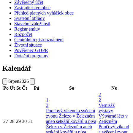
Závěrečný účet
Zastupitelstvo obce
Přehled platných vyhlášek obce
Svatební obřady
Stavební záležitosti
Registr smluv
Rozpočet
Centrální registr oznámení
Životní situace
Pověřenec GDPR
Dotační programy
Kalendář
Srpen
2026
Po
Út
St
Čt
Pá
So
Ne
2
1
2
3
Vernisáž
Pouťový víkend a svěcení
výstavy
zvonu
Železo v Železném
Výtvarné léto v
27
28
29
30
31
aneb setkání kovářů u piva
Železném
Železo v Železném aneb
Pouťový víkend
setkání kovářů u piva
a svěcení zvonu