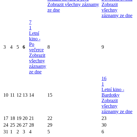
Zobrazit všechny záznamy
Zobrazit
ze dne
všechny
záznamy ze dne
7
1
Letní
kino -
Po
3
4
5
6
8
9
večerce
Zobrazit
všechny
záznamy
ze dne
16
1
Letní kino -
10
11
12
13
14
15
Bardotky
Zobrazit
všechny
záznamy ze dne
17
18
19
20
21
22
23
24
25
26
27
28
29
30
31
1
2
3
4
5
6