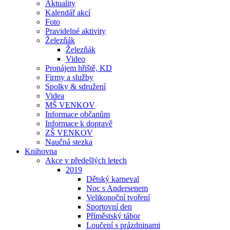
Aktuality
Kalendář akcí
Foto
Pravidelné aktivity
Železňák
Železňák
Video
Pronájem hřiště, KD
Firmy a služby
Spolky & sdružení
Videa
MŠ VENKOV
Informace občanům
Informace k dopravě
ZŠ VENKOV
Naučná stezka
Knihovna
Akce v předešlých letech
2019
Dětský karneval
Noc s Andersenem
Velikonoční tvoření
Sportovní den
Příměstský tábor
Loučení s prázdninami