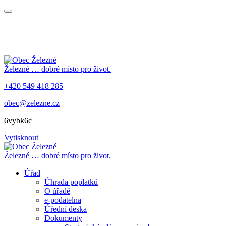
Železné
… dobré místo pro život.
+420 549 418 285
obec@zelezne.cz
6vybk6c
Vytisknout
Železné
… dobré místo pro život.
Úřad
Úhrada poplatků
O úřadě
e-podatelna
Úřední deska
Dokumenty