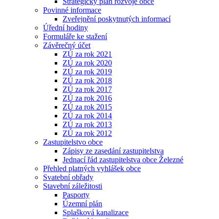
Strategický plán rozvoje obce
Povinné informace
Zveřejnění poskytnutých informací
Úřední hodiny
Formuláře ke stažení
Závěrečný účet
ZÚ za rok 2021
ZÚ za rok 2020
ZÚ za rok 2019
ZÚ za rok 2018
ZÚ za rok 2017
ZÚ za rok 2016
ZÚ za rok 2015
ZÚ za rok 2014
ZÚ za rok 2013
ZÚ za rok 2012
Zastupitelstvo obce
Zápisy ze zasedání zastupitelstva
Jednací řád zastupitelstva obce Železné
Přehled platných vyhlášek obce
Svatební obřady
Stavební záležitosti
Pasporty
Územní plán
Splašková kanalizace