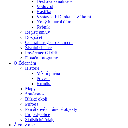
Dešťová kanalizace
Vodovod
Hasička
Výstavba RD lokalita Záhomí
Nový kulturní dům
Rybník
Registr smluv
Rozpočet
Centrální registr oznámení
Životní situace
Pověřenec GDPR
Dotační programy
O Železném
Historie
Místní jména
Pověsti
Kronika
Mapy
Současnost
Blízké okolí
Příroda
Památkové chráněné objekty
Projekty obce
Statistické údaje
Život v obci