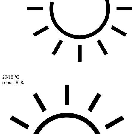
29/18 °C
sobota
8. 8.