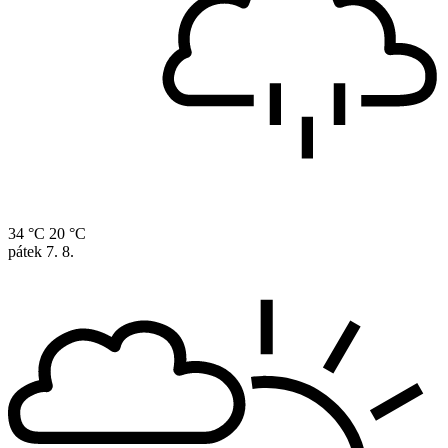
34 °C
20 °C
pátek
7. 8.