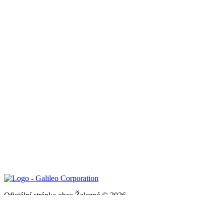
Oficiální stránka obce Železné © 2026
Provozovatel
Galileo Corporation s.r.o.