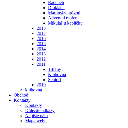
Račí běh
Drakiáda
Martinský průvod
Adventní tvoření
Mikuláš u kapličky
2018
2017
2016
2015
2014
2013
2012
2011
Tiffany
Knihovna
Senioři
2010
knihovna
Obchod
Kontakty
Kontakty
Důležité odkazy
Napište nám
Mapa webu