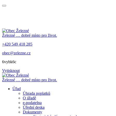
Železné
… dobré místo pro život.
+420 549 418 285
obec@zelezne.cz
6vybk6c
Vytisknout
Železné
… dobré místo pro život.
Úřad
Úhrada poplatků
O úřadě
e-podatelna
Úřední deska
Dokumenty