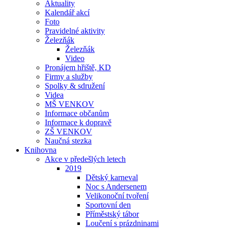
Aktuality
Kalendář akcí
Foto
Pravidelné aktivity
Železňák
Železňák
Video
Pronájem hřiště, KD
Firmy a služby
Spolky & sdružení
Videa
MŠ VENKOV
Informace občanům
Informace k dopravě
ZŠ VENKOV
Naučná stezka
Knihovna
Akce v předešlých letech
2019
Dětský karneval
Noc s Andersenem
Velikonoční tvoření
Sportovní den
Příměstský tábor
Loučení s prázdninami