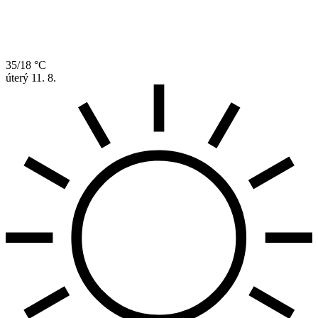
35/18 °C
úterý
11. 8.