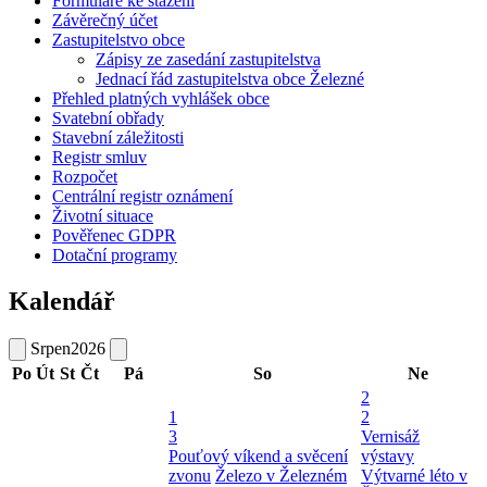
Formuláře ke stažení
Závěrečný účet
Zastupitelstvo obce
Zápisy ze zasedání zastupitelstva
Jednací řád zastupitelstva obce Železné
Přehled platných vyhlášek obce
Svatební obřady
Stavební záležitosti
Registr smluv
Rozpočet
Centrální registr oznámení
Životní situace
Pověřenec GDPR
Dotační programy
Kalendář
Srpen
2026
Po
Út
St
Čt
Pá
So
Ne
2
1
2
3
Vernisáž
Pouťový víkend a svěcení
výstavy
zvonu
Železo v Železném
Výtvarné léto v