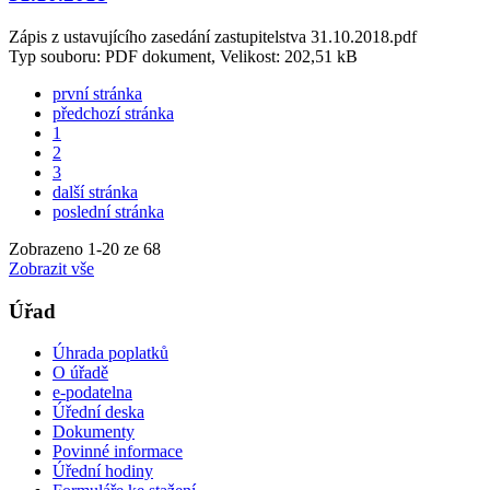
Zápis z ustavujícího zasedání zastupitelstva 31.10.2018.pdf
Typ souboru: PDF dokument, Velikost: 202,51 kB
první stránka
předchozí stránka
1
2
3
další stránka
poslední stránka
Zobrazeno
1
-
20
ze 68
Zobrazit vše
Úřad
Úhrada poplatků
O úřadě
e-podatelna
Úřední deska
Dokumenty
Povinné informace
Úřední hodiny