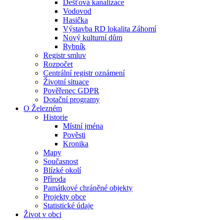
Dešťová kanalizace
Vodovod
Hasička
Výstavba RD lokalita Záhomí
Nový kulturní dům
Rybník
Registr smluv
Rozpočet
Centrální registr oznámení
Životní situace
Pověřenec GDPR
Dotační programy
O Železném
Historie
Místní jména
Pověsti
Kronika
Mapy
Současnost
Blízké okolí
Příroda
Památkové chráněné objekty
Projekty obce
Statistické údaje
Život v obci