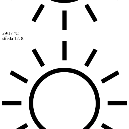
29/17 °C
středa
12. 8.