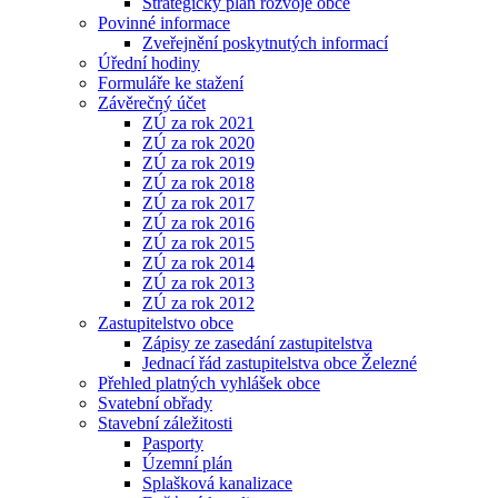
Strategický plán rozvoje obce
Povinné informace
Zveřejnění poskytnutých informací
Úřední hodiny
Formuláře ke stažení
Závěrečný účet
ZÚ za rok 2021
ZÚ za rok 2020
ZÚ za rok 2019
ZÚ za rok 2018
ZÚ za rok 2017
ZÚ za rok 2016
ZÚ za rok 2015
ZÚ za rok 2014
ZÚ za rok 2013
ZÚ za rok 2012
Zastupitelstvo obce
Zápisy ze zasedání zastupitelstva
Jednací řád zastupitelstva obce Železné
Přehled platných vyhlášek obce
Svatební obřady
Stavební záležitosti
Pasporty
Územní plán
Splašková kanalizace