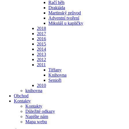
Račí běh
Drakiáda
Martinský průvod
Adventní tvoření
Mikuláš u kapličky
2018
2017
2016
2015
2014
2013
2012
2011
Tiffany
Knihovna
Senioři
2010
knihovna
Obchod
Kontakty
Kontakty
Důležité odkazy
Napište nám
Mapa webu