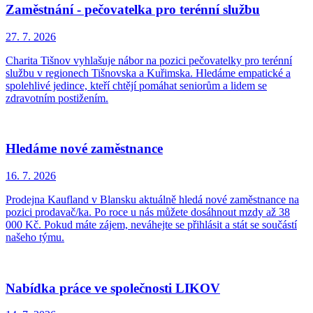
Zaměstnání - pečovatelka pro terénní službu
27. 7.
2026
Charita Tišnov vyhlašuje nábor na pozici pečovatelky pro terénní
službu v regionech Tišnovska a Kuřimska. Hledáme empatické a
spolehlivé jedince, kteří chtějí pomáhat seniorům a lidem se
zdravotním postižením.
Hledáme nové zaměstnance
16. 7.
2026
Prodejna Kaufland v Blansku aktuálně hledá nové zaměstnance na
pozici prodavač/ka. Po roce u nás můžete dosáhnout mzdy až 38
000 Kč. Pokud máte zájem, neváhejte se přihlásit a stát se součástí
našeho týmu.
Nabídka práce ve společnosti LIKOV