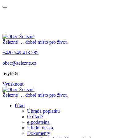
Železné
… dobré místo pro život.
+420 549 418 285
obec@zelezne.cz
6vybk6c
Vytisknout
Železné
… dobré místo pro život.
Úřad
Úhrada poplatků
O úřadě
e-podatelna
Úřední deska
Dokumenty