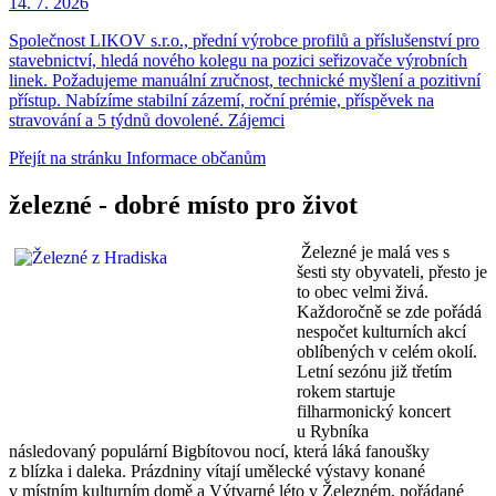
14. 7.
2026
Společnost LIKOV s.r.o., přední výrobce profilů a příslušenství pro
stavebnictví, hledá nového kolegu na pozici seřizovače výrobních
linek. Požadujeme manuální zručnost, technické myšlení a pozitivní
přístup. Nabízíme stabilní zázemí, roční prémie, příspěvek na
stravování a 5 týdnů dovolené. Zájemci
Přejít na stránku Informace občanům
železné - dobré místo pro život
Železné je malá ves s
šesti sty obyvateli, přesto je
to obec velmi živá.
Každoročně se zde pořádá
nespočet kulturních akcí
oblíbených v celém okolí.
Letní sezónu již třetím
rokem startuje
filharmonický koncert
u Rybníka
následovaný populární Bigbítovou nocí, která láká fanoušky
z blízka i daleka. Prázdniny vítají umělecké výstavy konané
v místním kulturním domě a Výtvarné léto v Železném, pořádané