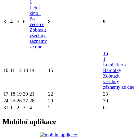
1
Letní
kino -
Po
3
4
5
6
8
9
večerce
Zobrazit
všechny
záznamy
ze dne
16
1
Letní kino -
10
11
12
13
14
15
Bardotky
Zobrazit
všechny
záznamy ze dne
17
18
19
20
21
22
23
24
25
26
27
28
29
30
31
1
2
3
4
5
6
Mobilní aplikace