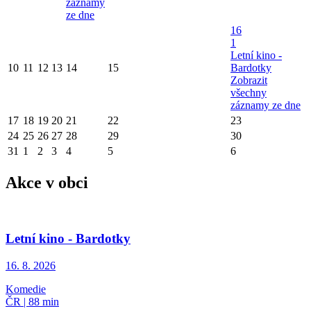
záznamy
ze dne
16
1
Letní kino -
10
11
12
13
14
15
Bardotky
Zobrazit
všechny
záznamy ze dne
17
18
19
20
21
22
23
24
25
26
27
28
29
30
31
1
2
3
4
5
6
Akce v obci
Letní kino - Bardotky
16. 8.
2026
Komedie
ČR | 88 min