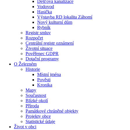
Dešťová kanalizace
Vodovod
Hasička
Výstavba RD lokalita Záhomí
Nový kulturní dům
Rybník
Registr smluv
Rozpočet
Centrální registr oznámení
Životní situace
Pověřenec GDPR
Dotační programy
O Železném
Historie
Místní jména
Pověsti
Kronika
Mapy
Současnost
Blízké okolí
Příroda
Památkové chráněné objekty
Projekty obce
Statistické údaje
Život v obci