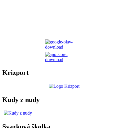
Krizport
Kudy z nudy
Svazková školka