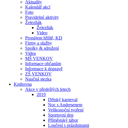
Aktuality
Kalendář akcí
Foto
Pravidelné aktivity
Železňák
Železňák
Video
Pronájem hřiště, KD
Firmy a služby
Spolky & sdružení
Videa
MŠ VENKOV
Informace občanům
Informace k dopravě
ZŠ VENKOV
Naučná stezka
Knihovna
Akce v předešlých letech
2019
Dětský karneval
Noc s Andersenem
Velikonoční tvoření
Sportovní den
Příměstský tábor
Loučení s prázdninami