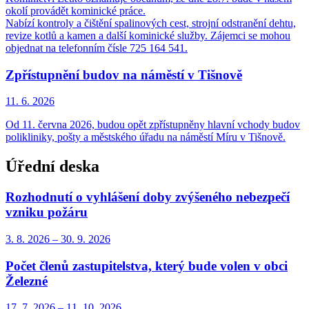
okolí provádět kominické práce.
Nabízí kontroly a čištění spalinových cest, strojní odstranění dehtu,
revize kotlů a kamen a další kominické služby. Zájemci se mohou
objednat na telefonním čísle 725 164 541.
Zpřístupnění budov na náměstí v Tišnově
11. 6.
2026
Od 11. června 2026, budou opět zpřístupněny hlavní vchody budov
polikliniky, pošty a městského úřadu na náměstí Míru v Tišnově.
Úřední deska
Rozhodnutí o vyhlášení doby zvýšeného nebezpečí
vzniku požáru
3. 8.
2026
–
30. 9.
2026
Počet členů zastupitelstva, který bude volen v obci
Železné
17. 7.
2026
–
11. 10.
2026