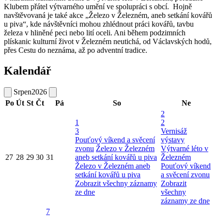
Klubem přátel výtvarného umění ve spolupráci s obcí. Hojně
navštěvovaná je také akce „Železo v Železném, aneb setkání kovářů
u piva“, kde návštěvníci mohou zhlédnout práci kovářů, tavbu
železa v hliněné peci nebo lití oceli. Ani během podzimních
plískanic kulturní život v Železném neutichá, od Václavských hodů,
přes Cestu do neznáma, až po adventní tradice.
Kalendář
Srpen
2026
Po
Út
St
Čt
Pá
So
Ne
2
1
2
3
Vernisáž
Pouťový víkend a svěcení
výstavy
zvonu
Železo v Železném
Výtvarné léto v
27
28
29
30
31
aneb setkání kovářů u piva
Železném
Železo v Železném aneb
Pouťový víkend
setkání kovářů u piva
a svěcení zvonu
Zobrazit všechny záznamy
Zobrazit
ze dne
všechny
záznamy ze dne
7