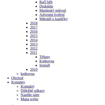
Račí běh
Drakiáda
Martinský průvod
Adventní tvoření
Mikuláš u kapličky
2018
2017
2016
2015
2014
2013
2012
2011
Tiffany
Knihovna
Senioři
2010
knihovna
Obchod
Kontakty
Kontakty
Důležité odkazy
Napište nám
Mapa webu