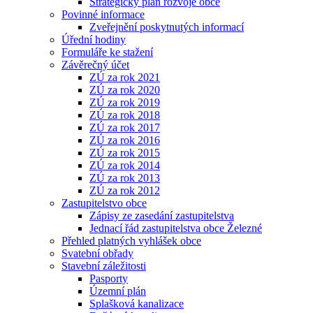
Strategický plán rozvoje obce
Povinné informace
Zveřejnění poskytnutých informací
Úřední hodiny
Formuláře ke stažení
Závěrečný účet
ZÚ za rok 2021
ZÚ za rok 2020
ZÚ za rok 2019
ZÚ za rok 2018
ZÚ za rok 2017
ZÚ za rok 2016
ZÚ za rok 2015
ZÚ za rok 2014
ZÚ za rok 2013
ZÚ za rok 2012
Zastupitelstvo obce
Zápisy ze zasedání zastupitelstva
Jednací řád zastupitelstva obce Železné
Přehled platných vyhlášek obce
Svatební obřady
Stavební záležitosti
Pasporty
Územní plán
Splašková kanalizace