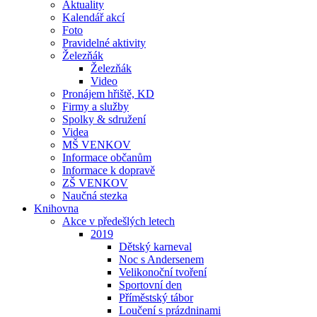
Aktuality
Kalendář akcí
Foto
Pravidelné aktivity
Železňák
Železňák
Video
Pronájem hřiště, KD
Firmy a služby
Spolky & sdružení
Videa
MŠ VENKOV
Informace občanům
Informace k dopravě
ZŠ VENKOV
Naučná stezka
Knihovna
Akce v předešlých letech
2019
Dětský karneval
Noc s Andersenem
Velikonoční tvoření
Sportovní den
Příměstský tábor
Loučení s prázdninami