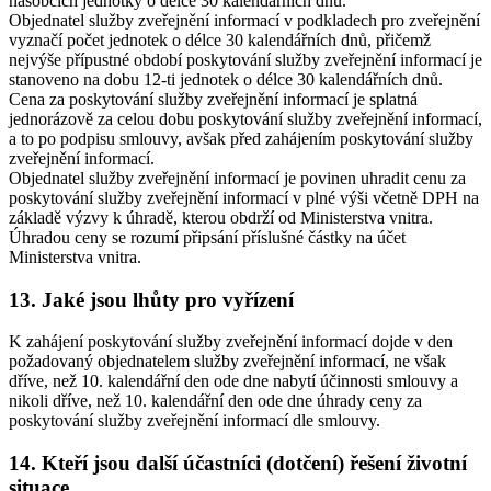
násobcích jednotky o délce 30 kalendářních dnů.
Objednatel služby zveřejnění informací v podkladech pro zveřejnění
vyznačí počet jednotek o délce 30 kalendářních dnů, přičemž
nejvýše přípustné období poskytování služby zveřejnění informací je
stanoveno na dobu 12-ti jednotek o délce 30 kalendářních dnů.
Cena za poskytování služby zveřejnění informací je splatná
jednorázově za celou dobu poskytování služby zveřejnění informací,
a to po podpisu smlouvy, avšak před zahájením poskytování služby
zveřejnění informací.
Objednatel služby zveřejnění informací je povinen uhradit cenu za
poskytování služby zveřejnění informací v plné výši včetně DPH na
základě výzvy k úhradě, kterou obdrží od Ministerstva vnitra.
Úhradou ceny se rozumí připsání příslušné částky na účet
Ministerstva vnitra.
13. Jaké jsou lhůty pro vyřízení
K zahájení poskytování služby zveřejnění informací dojde v den
požadovaný objednatelem služby zveřejnění informací, ne však
dříve, než 10. kalendářní den ode dne nabytí účinnosti smlouvy a
nikoli dříve, než 10. kalendářní den ode dne úhrady ceny za
poskytování služby zveřejnění informací dle smlouvy.
14. Kteří jsou další účastníci (dotčení) řešení životní
situace