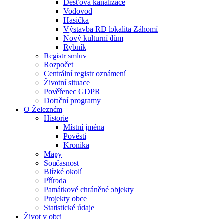
Dešťová kanalizace
Vodovod
Hasička
Výstavba RD lokalita Záhomí
Nový kulturní dům
Rybník
Registr smluv
Rozpočet
Centrální registr oznámení
Životní situace
Pověřenec GDPR
Dotační programy
O Železném
Historie
Místní jména
Pověsti
Kronika
Mapy
Současnost
Blízké okolí
Příroda
Památkové chráněné objekty
Projekty obce
Statistické údaje
Život v obci