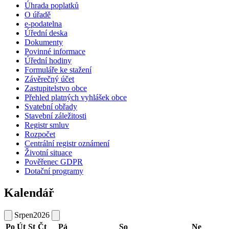
Úhrada poplatků
O úřadě
e-podatelna
Úřední deska
Dokumenty
Povinné informace
Úřední hodiny
Formuláře ke stažení
Závěrečný účet
Zastupitelstvo obce
Přehled platných vyhlášek obce
Svatební obřady
Stavební záležitosti
Registr smluv
Rozpočet
Centrální registr oznámení
Životní situace
Pověřenec GDPR
Dotační programy
Kalendář
Srpen
2026
Po
Út
St
Čt
Pá
So
Ne