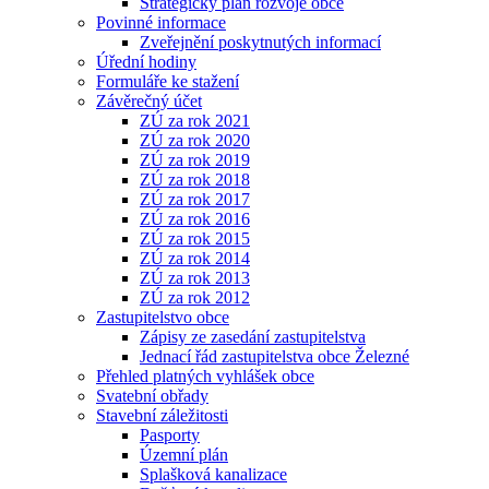
Strategický plán rozvoje obce
Povinné informace
Zveřejnění poskytnutých informací
Úřední hodiny
Formuláře ke stažení
Závěrečný účet
ZÚ za rok 2021
ZÚ za rok 2020
ZÚ za rok 2019
ZÚ za rok 2018
ZÚ za rok 2017
ZÚ za rok 2016
ZÚ za rok 2015
ZÚ za rok 2014
ZÚ za rok 2013
ZÚ za rok 2012
Zastupitelstvo obce
Zápisy ze zasedání zastupitelstva
Jednací řád zastupitelstva obce Železné
Přehled platných vyhlášek obce
Svatební obřady
Stavební záležitosti
Pasporty
Územní plán
Splašková kanalizace