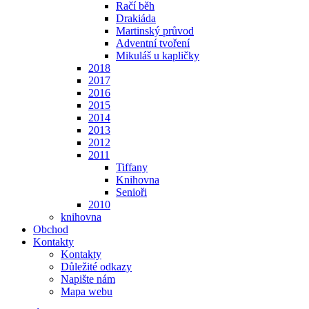
Račí běh
Drakiáda
Martinský průvod
Adventní tvoření
Mikuláš u kapličky
2018
2017
2016
2015
2014
2013
2012
2011
Tiffany
Knihovna
Senioři
2010
knihovna
Obchod
Kontakty
Kontakty
Důležité odkazy
Napište nám
Mapa webu