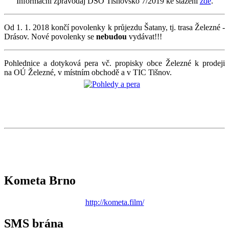
Informační zpravodaj DSO Tišnovsko 7/2019 ke stažení
zde
.
Od 1. 1. 2018 končí povolenky k průjezdu Šatany, tj. trasa Železné -
Drásov. Nové povolenky se
nebudou
vydávat!!!
Pohlednice a dotyková pera vč. propisky obce Železné k prodeji
na OÚ Železné, v místním obchodě a v TIC Tišnov.
Kometa Brno
http://kometa.film/
SMS brána