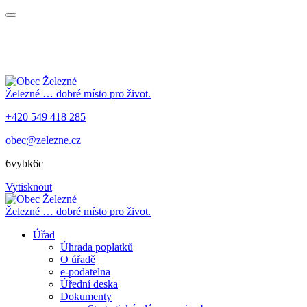
Železné
… dobré místo pro život.
+420 549 418 285
obec@zelezne.cz
6vybk6c
Vytisknout
Železné
… dobré místo pro život.
Úřad
Úhrada poplatků
O úřadě
e-podatelna
Úřední deska
Dokumenty