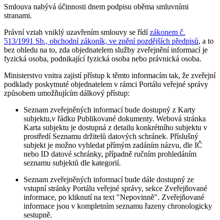
Smlouva nabývá účinnosti dnem podpisu oběma smluvními
stranami.
Právní vztah vniklý uzavřením smlouvy se řídí
zákonem č.
513/1991 Sb., obchodní zákoník, ve znění pozdějších předpisů
, a to
bez ohledu na to, zda objednatelem služby zveřejnění informací je
fyzická osoba, podnikající fyzická osoba nebo právnická osoba.
Ministerstvo vnitra zajistí přístup k těmto informacím tak, že zveřejní
podklady poskytnuté objednatelem v rámci Portálu veřejné správy
způsobem umožňujícím dálkový přístup:
Seznam zveřejněných informací bude dostupný z Karty
subjektu,v řádku Publikované dokumenty. Webová stránka
Karta subjektu je dostupná z detailu konkrétního subjektu v
prostředí Seznamu držitelů datových schránek. Příslušný
subjekt je možno vyhledat přímým zadáním názvu, dle IČ
nebo ID datové schránky, případně ručním prohledáním
seznamu subjektů dle kategorií.
Seznam zveřejněných informací bude dále dostupný ze
vstupní stránky Portálu veřejné správy, sekce Zveřejňované
informace, po kliknutí na text "Nepovinně". Zveřejňované
informace jsou v kompletním seznamu řazeny chronologicky
sestupně.