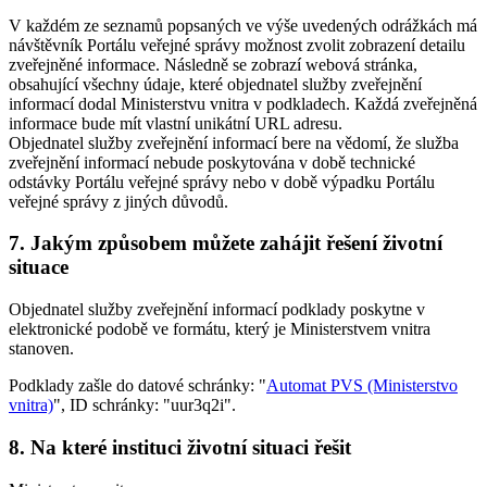
V každém ze seznamů popsaných ve výše uvedených odrážkách má
návštěvník Portálu veřejné správy možnost zvolit zobrazení detailu
zveřejněné informace. Následně se zobrazí webová stránka,
obsahující všechny údaje, které objednatel služby zveřejnění
informací dodal Ministerstvu vnitra v podkladech. Každá zveřejněná
informace bude mít vlastní unikátní URL adresu.
Objednatel služby zveřejnění informací bere na vědomí, že služba
zveřejnění informací nebude poskytována v době technické
odstávky Portálu veřejné správy nebo v době výpadku Portálu
veřejné správy z jiných důvodů.
7. Jakým způsobem můžete zahájit řešení životní
situace
Objednatel služby zveřejnění informací podklady poskytne v
elektronické podobě ve formátu, který je Ministerstvem vnitra
stanoven.
Podklady zašle do datové schránky: "
Automat PVS (Ministerstvo
vnitra)
", ID schránky: "uur3q2i".
8. Na které instituci životní situaci řešit