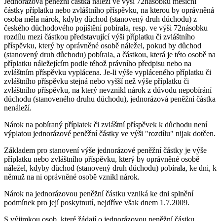
Jednorázová peněžní částka náleží ve výši 72násobku měsíční
částky příplatku nebo zvláštního příspěvku, na kterou by oprávněná
osoba měla nárok, kdyby důchod (stanovený druh důchodu) z
českého důchodového pojištění pobírala, resp. ve výši 72násobku
rozdílu mezi částkou představující výši příplatku či zvláštního
příspěvku, který by oprávněné osobě náležel, pokud by důchod
(stanovený druh důchodu) pobírala, a částkou, která je této osobě na
příplatku náležejícím podle téhož právního předpisu nebo na
zvláštním příspěvku vyplácena. Je-li výše vypláceného příplatku či
zvláštního příspěvku stejná nebo vyšší než výše příplatku či
zvláštního příspěvku, na který nevznikl nárok z důvodu nepobírání
důchodu (stanoveného druhu důchodu), jednorázová peněžní částka
nenáleží.
Nárok na pobíraný příplatek či zvláštní příspěvek k důchodu není
výplatou jednorázové peněžní částky ve výši "rozdílu" nijak dotčen.
Základem pro stanovení výše jednorázové peněžní částky je výše
příplatku nebo zvláštního příspěvku, který by oprávněné osobě
náležel, kdyby důchod (stanovený druh důchodu) pobírala, ke dni, k
němuž na ni oprávněné osobě vznikl nárok.
Nárok na jednorázovou peněžní částku vzniká ke dni splnění
podmínek pro její poskytnutí, nejdříve však dnem 1.7.2009.
S výjimkou osob, které žádají o jednorázovou peněžní částku