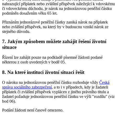
nahrazující příplatek nebo zvláštní příspěvek náležející k vdovskému
či vdoveckému důchodu, je nárok na jednorázovou peněžní částku
podmíněn dosažením věku 65 let.
Přiznáním jednorázové peněžní částky zaniká nárok na příplatek
nebo zvláštní příspěvek, na který by v budoucnu vznikl nárok ze
stejného důvodu.
7. Jakým způsobem můžete zahájit řešení životní
situace
Řízení lze zahájit pouze na podkladě písemné žádosti podané
některou z osob uvedených v bodě 05.
8. Na které instituci životní situaci řešit
O nároku na jednorázovou peněžní částku rozhoduje vždy
Česká
správa sociálního zabezpečení
, a to i v případech, kdy je žadateli
příplatek či zvláštní příspěvek vyplácen z jiného právního titulu a
žadatel požaduje jednorázovou peněžní částku ve výši "rozdílu" (viz
bod 06).
Podání žádosti není časově omezeno.