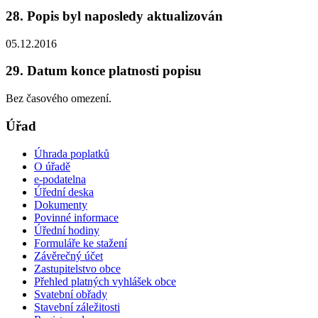
28. Popis byl naposledy aktualizován
05.12.2016
29. Datum konce platnosti popisu
Bez časového omezení.
Úřad
Úhrada poplatků
O úřadě
e-podatelna
Úřední deska
Dokumenty
Povinné informace
Úřední hodiny
Formuláře ke stažení
Závěrečný účet
Zastupitelstvo obce
Přehled platných vyhlášek obce
Svatební obřady
Stavební záležitosti