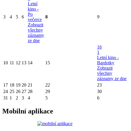
Letní
kino -
Po
3
4
5
6
8
9
večerce
Zobrazit
všechny
záznamy
ze dne
16
1
Letní kino -
10
11
12
13
14
15
Bardotky
Zobrazit
všechny
záznamy ze dne
17
18
19
20
21
22
23
24
25
26
27
28
29
30
31
1
2
3
4
5
6
Mobilní aplikace