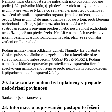
Námitky musí obsahovat stejné náležitosti jako odvolání podané
podle § 82 správního řádu, tj. především z nich má být patrno, kdo
je činí, které věci se týkají a co se navrhuje; musí tedy obsahovat
označení účastníka a správního orgánu, jemuž je určeno, a podpis
osoby, která je činí. Dále musí obsahovat údaje o tom, proti kterému
rozhodnutí směřuje, v jakém rozsahu ho napadá a v čem je
spatřován rozpor s právními předpisy nebo nesprávnost rozhodnutí
nebo řízení, jež mu předcházelo. Není-li v námitkách uvedeno, v
jakém rozsahu účastník rozhodnutí napadá, platí, že se domáhá
zrušení celého rozhodnutí.
Podání námitek nemá odkladný účinek. Námitky lze uplatnit u
České správy sociálního zabezpečení nebo u kterékoliv okresní
správy sociálního zabezpečení (OSSZ/ PSSZ/ MSSZ). Podání
námitek je řádným opravným prostředkem ve správním řízení a
absolvování námitkového řízení je proto nezbytným předpokladem
k případnému podání správní žaloby.
20. Jaké sankce mohou být uplatněny v případě
nedodržení povinností
Sankce nejsou stanoveny.
23. Informace o popisovaném postupu (o řešení