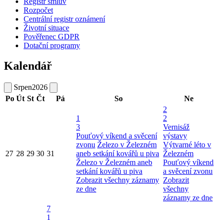
Registr smluv
Rozpočet
Centrální registr oznámení
Životní situace
Pověřenec GDPR
Dotační programy
Kalendář
Srpen
2026
Po
Út
St
Čt
Pá
So
Ne
2
1
2
3
Vernisáž
Pouťový víkend a svěcení
výstavy
zvonu
Železo v Železném
Výtvarné léto v
27
28
29
30
31
aneb setkání kovářů u piva
Železném
Železo v Železném aneb
Pouťový víkend
setkání kovářů u piva
a svěcení zvonu
Zobrazit všechny záznamy
Zobrazit
ze dne
všechny
záznamy ze dne
7
1