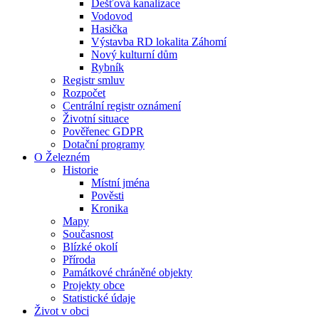
Dešťová kanalizace
Vodovod
Hasička
Výstavba RD lokalita Záhomí
Nový kulturní dům
Rybník
Registr smluv
Rozpočet
Centrální registr oznámení
Životní situace
Pověřenec GDPR
Dotační programy
O Železném
Historie
Místní jména
Pověsti
Kronika
Mapy
Současnost
Blízké okolí
Příroda
Památkové chráněné objekty
Projekty obce
Statistické údaje
Život v obci