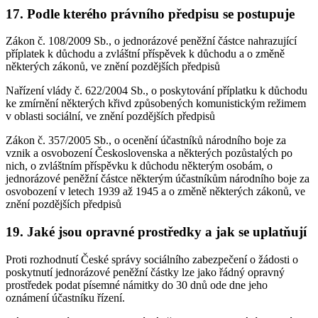
17. Podle kterého právního předpisu se postupuje
Zákon č. 108/2009 Sb., o jednorázové peněžní částce nahrazující
příplatek k důchodu a zvláštní příspěvek k důchodu a o změně
některých zákonů, ve znění pozdějších předpisů
Nařízení vlády č. 622/2004 Sb., o poskytování příplatku k důchodu
ke zmírnění některých křivd způsobených komunistickým režimem
v oblasti sociální, ve znění pozdějších předpisů
Zákon č. 357/2005 Sb., o ocenění účastníků národního boje za
vznik a osvobození Československa a některých pozůstalých po
nich, o zvláštním příspěvku k důchodu některým osobám, o
jednorázové peněžní částce některým účastníkům národního boje za
osvobození v letech 1939 až 1945 a o změně některých zákonů, ve
znění pozdějších předpisů
19. Jaké jsou opravné prostředky a jak se uplatňují
Proti rozhodnutí České správy sociálního zabezpečení o žádosti o
poskytnutí jednorázové peněžní částky lze jako řádný opravný
prostředek podat písemné námitky do 30 dnů ode dne jeho
oznámení účastníku řízení.