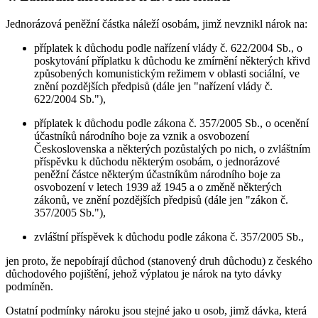
Jednorázová peněžní částka náleží osobám, jimž nevznikl nárok na:
příplatek k důchodu podle nařízení vlády č. 622/2004 Sb., o
poskytování příplatku k důchodu ke zmírnění některých křivd
způsobených komunistickým režimem v oblasti sociální, ve
znění pozdějších předpisů (dále jen "nařízení vlády č.
622/2004 Sb."),
příplatek k důchodu podle zákona č. 357/2005 Sb., o ocenění
účastníků národního boje za vznik a osvobození
Československa a některých pozůstalých po nich, o zvláštním
příspěvku k důchodu některým osobám, o jednorázové
peněžní částce některým účastníkům národního boje za
osvobození v letech 1939 až 1945 a o změně některých
zákonů, ve znění pozdějších předpisů (dále jen "zákon č.
357/2005 Sb."),
zvláštní příspěvek k důchodu podle zákona č. 357/2005 Sb.,
jen proto, že nepobírají důchod (stanovený druh důchodu) z českého
důchodového pojištění, jehož výplatou je nárok na tyto dávky
podmíněn.
Ostatní podmínky nároku jsou stejné jako u osob, jimž dávka, která