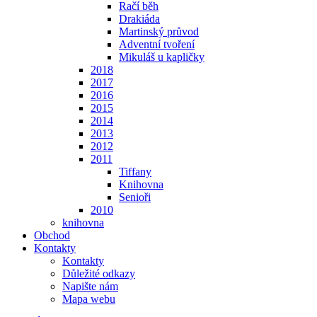
Račí běh
Drakiáda
Martinský průvod
Adventní tvoření
Mikuláš u kapličky
2018
2017
2016
2015
2014
2013
2012
2011
Tiffany
Knihovna
Senioři
2010
knihovna
Obchod
Kontakty
Kontakty
Důležité odkazy
Napište nám
Mapa webu