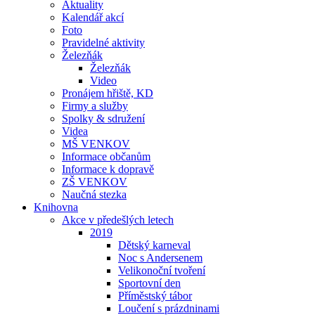
Aktuality
Kalendář akcí
Foto
Pravidelné aktivity
Železňák
Železňák
Video
Pronájem hřiště, KD
Firmy a služby
Spolky & sdružení
Videa
MŠ VENKOV
Informace občanům
Informace k dopravě
ZŠ VENKOV
Naučná stezka
Knihovna
Akce v předešlých letech
2019
Dětský karneval
Noc s Andersenem
Velikonoční tvoření
Sportovní den
Příměstský tábor
Loučení s prázdninami