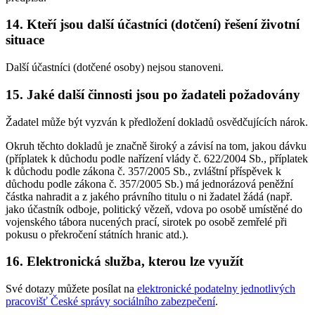
14. Kteří jsou další účastníci (dotčení) řešení životní
situace
Další účastníci (dotčené osoby) nejsou stanoveni.
15. Jaké další činnosti jsou po žadateli požadovány
Žadatel může být vyzván k předložení dokladů osvědčujících nárok.
Okruh těchto dokladů je značně široký a závisí na tom, jakou dávku
(příplatek k důchodu podle nařízení vlády č. 622/2004 Sb., příplatek
k důchodu podle zákona č. 357/2005 Sb., zvláštní příspěvek k
důchodu podle zákona č. 357/2005 Sb.) má jednorázová peněžní
částka nahradit a z jakého právního titulu o ni žadatel žádá (např.
jako účastník odboje, politický vězeň, vdova po osobě umístěné do
vojenského tábora nucených prací, sirotek po osobě zemřelé při
pokusu o překročení státních hranic atd.).
16. Elektronická služba, kterou lze využít
Své dotazy můžete posílat na
elektronické podatelny jednotlivých
pracovišť České správy sociálního zabezpečení
.