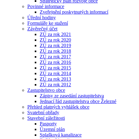
Strategický plán rozvoje obce
Povinné informace
Zveřejnění poskytnutých informací
Úřední hodiny
Formuláře ke stažení
Závěrečný účet
ZÚ za rok 2021
ZÚ za rok 2020
ZÚ za rok 2019
ZÚ za rok 2018
ZÚ za rok 2017
ZÚ za rok 2016
ZÚ za rok 2015
ZÚ za rok 2014
ZÚ za rok 2013
ZÚ za rok 2012
Zastupitelstvo obce
Zápisy ze zasedání zastupitelstva
Jednací řád zastupitelstva obce Železné
Přehled platných vyhlášek obce
Svatební obřady
Stavební záležitosti
Pasporty
Územní plán
Splašková kanalizace