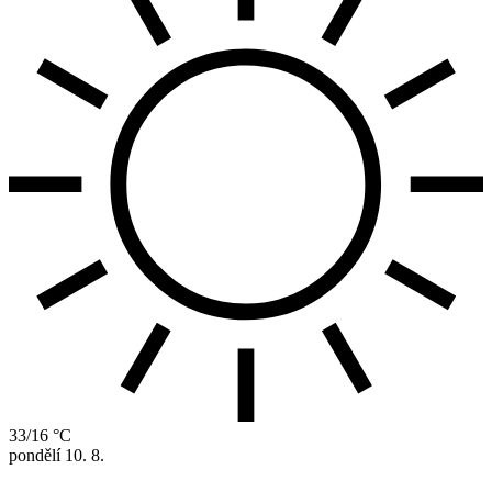
33/16 °C
pondělí
10. 8.