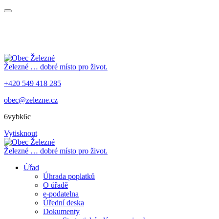
Železné
… dobré místo pro život.
+420 549 418 285
obec@zelezne.cz
6vybk6c
Vytisknout
Železné
… dobré místo pro život.
Úřad
Úhrada poplatků
O úřadě
e-podatelna
Úřední deska
Dokumenty