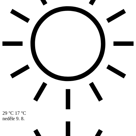
29 °C
17 °C
neděle
9. 8.