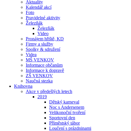
Aktuality
Kalendář akcí
Foto
Pravidelné aktivity
Železňák
Železňák
Video
Pronájem hřiště, KD
Firmy a služby
Spolky & sdružení
Videa
MŠ VENKOV
Informace občanům
Informace k dopravě
ZŠ VENKOV
Naučná stezka
Knihovna
Akce v předešlých letech
2019
Dětský karneval
Noc s Andersenem
Velikonoční tvoření
Sportovní den
Příměstský tábor
Loučení s prázdninami