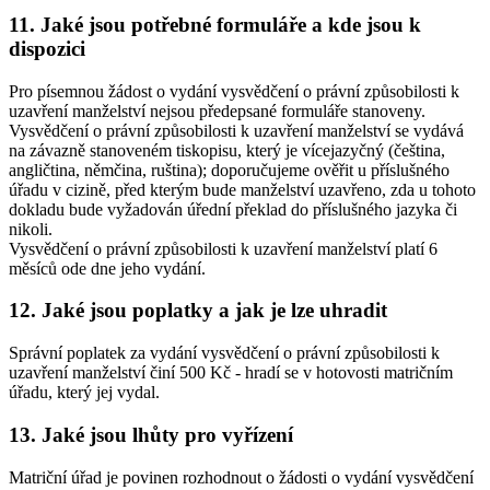
11. Jaké jsou potřebné formuláře a kde jsou k
dispozici
Pro písemnou žádost o vydání vysvědčení o právní způsobilosti k
uzavření manželství nejsou předepsané formuláře stanoveny.
Vysvědčení o právní způsobilosti k uzavření manželství se vydává
na závazně stanoveném tiskopisu, který je vícejazyčný (čeština,
angličtina, němčina, ruština); doporučujeme ověřit u příslušného
úřadu v cizině, před kterým bude manželství uzavřeno, zda u tohoto
dokladu bude vyžadován úřední překlad do příslušného jazyka či
nikoli.
Vysvědčení o právní způsobilosti k uzavření manželství platí 6
měsíců ode dne jeho vydání.
12. Jaké jsou poplatky a jak je lze uhradit
Správní poplatek za vydání vysvědčení o právní způsobilosti k
uzavření manželství činí 500 Kč - hradí se v hotovosti matričním
úřadu, který jej vydal.
13. Jaké jsou lhůty pro vyřízení
Matriční úřad je povinen rozhodnout o žádosti o vydání vysvědčení