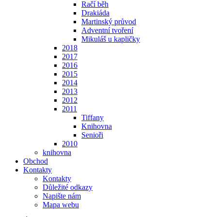
Račí běh
Drakiáda
Martinský průvod
Adventní tvoření
Mikuláš u kapličky
2018
2017
2016
2015
2014
2013
2012
2011
Tiffany
Knihovna
Senioři
2010
knihovna
Obchod
Kontakty
Kontakty
Důležité odkazy
Napište nám
Mapa webu