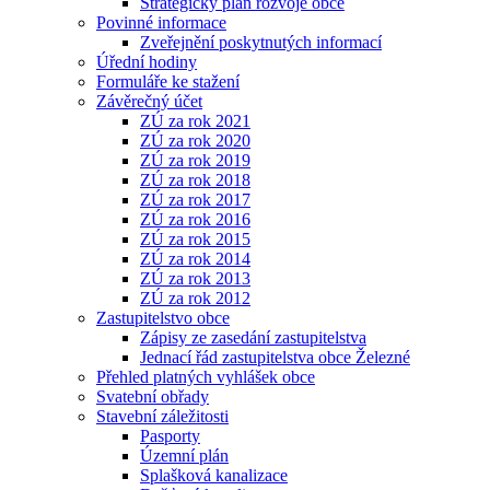
Strategický plán rozvoje obce
Povinné informace
Zveřejnění poskytnutých informací
Úřední hodiny
Formuláře ke stažení
Závěrečný účet
ZÚ za rok 2021
ZÚ za rok 2020
ZÚ za rok 2019
ZÚ za rok 2018
ZÚ za rok 2017
ZÚ za rok 2016
ZÚ za rok 2015
ZÚ za rok 2014
ZÚ za rok 2013
ZÚ za rok 2012
Zastupitelstvo obce
Zápisy ze zasedání zastupitelstva
Jednací řád zastupitelstva obce Železné
Přehled platných vyhlášek obce
Svatební obřady
Stavební záležitosti
Pasporty
Územní plán
Splašková kanalizace