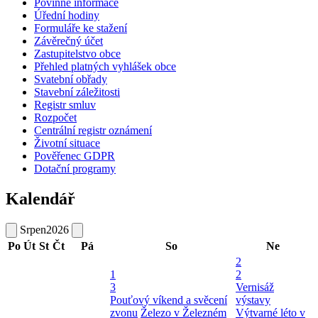
Povinné informace
Úřední hodiny
Formuláře ke stažení
Závěrečný účet
Zastupitelstvo obce
Přehled platných vyhlášek obce
Svatební obřady
Stavební záležitosti
Registr smluv
Rozpočet
Centrální registr oznámení
Životní situace
Pověřenec GDPR
Dotační programy
Kalendář
Srpen
2026
Po
Út
St
Čt
Pá
So
Ne
2
1
2
3
Vernisáž
Pouťový víkend a svěcení
výstavy
zvonu
Železo v Železném
Výtvarné léto v