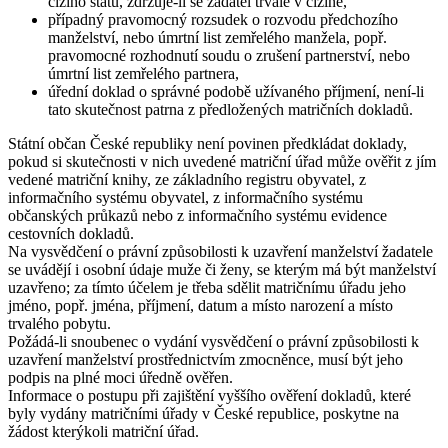
cizího státu, zdržuje-li se žadatel trvale v cizině,
případný pravomocný rozsudek o rozvodu předchozího
manželství, nebo úmrtní list zemřelého manžela, popř.
pravomocné rozhodnutí soudu o zrušení partnerství, nebo
úmrtní list zemřelého partnera,
úřední doklad o správné podobě užívaného příjmení, není-li
tato skutečnost patrna z předložených matričních dokladů.
Státní občan České republiky není povinen předkládat doklady,
pokud si skutečnosti v nich uvedené matriční úřad může ověřit z jím
vedené matriční knihy, ze základního registru obyvatel, z
informačního systému obyvatel, z informačního systému
občanských průkazů nebo z informačního systému evidence
cestovních dokladů.
Na vysvědčení o právní způsobilosti k uzavření manželství žadatele
se uvádějí i osobní údaje muže či ženy, se kterým má být manželství
uzavřeno; za tímto účelem je třeba sdělit matričnímu úřadu jeho
jméno, popř. jména, příjmení, datum a místo narození a místo
trvalého pobytu.
Požádá-li snoubenec o vydání vysvědčení o právní způsobilosti k
uzavření manželství prostřednictvím zmocněnce, musí být jeho
podpis na plné moci úředně ověřen.
Informace o postupu při zajištění vyššího ověření dokladů, které
byly vydány matričními úřady v České republice, poskytne na
žádost kterýkoli matriční úřad.