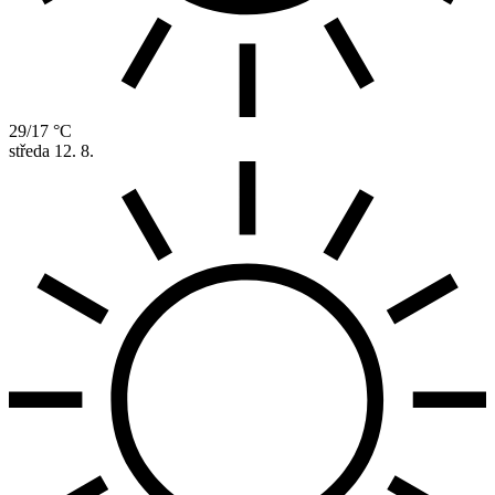
29/17 °C
středa
12. 8.