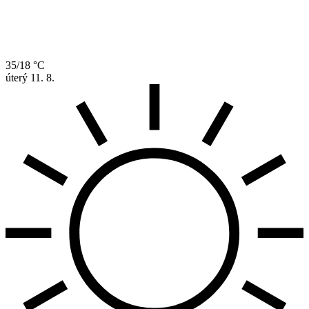
35/18 °C
úterý
11. 8.