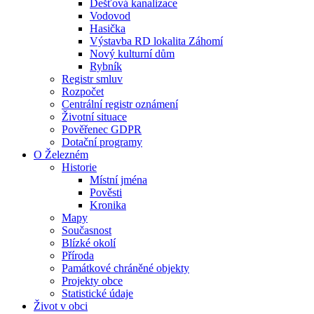
Dešťová kanalizace
Vodovod
Hasička
Výstavba RD lokalita Záhomí
Nový kulturní dům
Rybník
Registr smluv
Rozpočet
Centrální registr oznámení
Životní situace
Pověřenec GDPR
Dotační programy
O Železném
Historie
Místní jména
Pověsti
Kronika
Mapy
Současnost
Blízké okolí
Příroda
Památkové chráněné objekty
Projekty obce
Statistické údaje
Život v obci