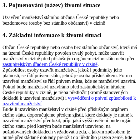
3. Pojmenování (název) životní situace
Uzavření manželství státního občana České republiky nebo
bezdomovce (osoby bez státního občanství) v cizině
4. Základní informace k životní situaci
Občan České republiky nebo osoba bez státního občanství, která má
na území České republiky povolen trvalý pobyt, může uzavřít
manželství v cizině před příslušným orgánem cizího státu nebo před
zastupitelským úřadem České republiky v cizině
.
Způsobilost osoby uzavřít manželství, jakož i podmínky jeho
platnosti, se řídí právem státu, jehož je osoba příslušníkem. Forma
uzavření manželství se řídí právem místa, kde se manželství uzavírá.
Pokud bude manželství uzavíráno před zastupitelským úřadem
České republiky v cizině, je třeba předložit (kromě stanovených
dokladů k uzavření manželství) i
vysvědčení o právní způsobilosti k
uzavření manželství
.
Bude-li uzavíráno manželství v cizině před příslušným orgánem
cizího státu, doporučujeme předem zjistit, které doklady je nutné k
uzavření manželství předložit, příp. jaká vyšší ověření bude orgán
cizího státu, před kterým bude manželství uzavřeno, na
požadovaných dokladech vyžadovat a zda, a jakým způsobem je
nutné předkládané doklady přeložit do úředního jazyka země, kde