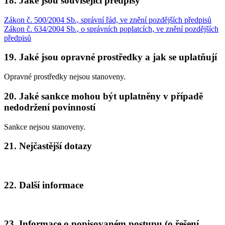
18. Jaké jsou související předpisy
Zákon č. 500/2004 Sb., správní řád, ve znění pozdějších předpisů
Zákon č. 634/2004 Sb., o správních poplatcích, ve znění pozdějších
předpisů
19. Jaké jsou opravné prostředky a jak se uplatňují
Opravné prostředky nejsou stanoveny.
20. Jaké sankce mohou být uplatněny v případě
nedodržení povinností
Sankce nejsou stanoveny.
21. Nejčastější dotazy
22. Další informace
23. Informace o popisovaném postupu (o řešení