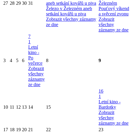
27
28
29
30
31
aneb setkání kovářů u piva
Železném
Železo v Železném aneb
Pouťový víkend
setkání kovářů u piva
a svěcení zvonu
Zobrazit všechny záznamy
Zobrazit
ze dne
všechny
záznamy ze dne
7
1
Letní
kino -
Po
3
4
5
6
8
9
večerce
Zobrazit
všechny
záznamy
ze dne
16
1
Letní kino -
10
11
12
13
14
15
Bardotky
Zobrazit
všechny
záznamy ze dne
17
18
19
20
21
22
23