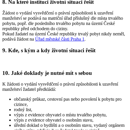
8. Na které instituci životní situaci řešit
Žádost o vydání vysvědčení o právní způsobilosti k uzavření
manželství se podává na matriční úřad příslušný dle místa trvalého
pobytu, popř. dle posledního trvalého pobytu na území České
republiky před odchodem do ciziny.
Pokud žadatel na území České republiky trvalý pobyt nikdy neměl,
podává žádost na
Úřad městské části Praha 1
.
9. Kde, s kým a kdy životní situaci řešit
10. Jaké doklady je nutné mít s sebou
K žádosti o vydání vysvědčení o právní způsobilosti k uzavření
manželství žadatel předkládá:
občanský průkaz, cestovní pas nebo povolení k pobytu pro
cizince,
rodný list,
výpis z evidence obyvatel o místu trvalého pobytu,
výpis z evidence obyvatel o osobním stavu,
úřední doklad o bydlišti a o osobním stavu, vydaný orgánem