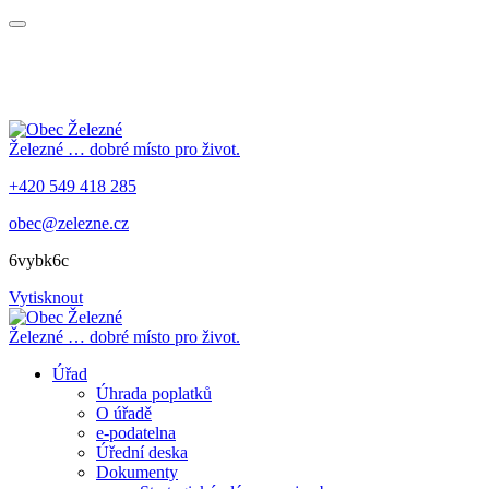
Železné
… dobré místo pro život.
+420 549 418 285
obec@zelezne.cz
6vybk6c
Vytisknout
Železné
… dobré místo pro život.
Úřad
Úhrada poplatků
O úřadě
e-podatelna
Úřední deska
Dokumenty