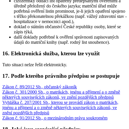
cizozemský oddací list opatřený předepsanými ověřeními a
úředně přeložený do českého jazyka; matriční úřad může
potřebná ověření listin prominout, je-li jejich opatření spojeno
s těžko překonatelnou překážkou (např. vážný zdravotní stav -
hospitalizace v nemocnici apod.),
doklad o státním občanství České republiky osoby, které se
zápis týká,
další doklady potřebné k ověření správnosti zapisovaných
údajů do matriční knihy (např. rodný list snoubence).
16. Elektronická služba, kterou lze využít
Tuto situaci nelze řešit elektronicky.
17. Podle kterého právního předpisu se postupuje
Zákon č. 89/2012 Sb., občanský zákoník
Zákon č. 301/2000 Sb., o matrikách, jménu a příjmení a o změně
některých souvisejících zákonů, ve znění pozdějších předpisů
Vyhláška č. 207/2001 Sb., kterou se provádí zákon o matrikách,
jménu a příjmení a o změně některých souvisejících zákonů, ve
znění pozdějších předpisů
Zákon č. 91/2012 Sb., o mezinárodním právu soukromém