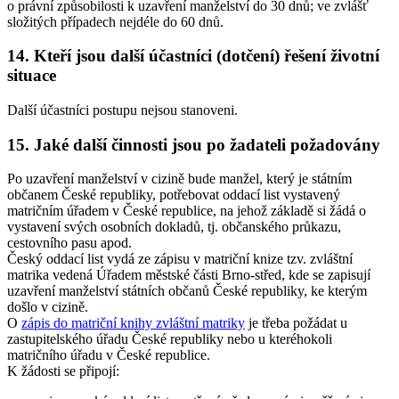
o právní způsobilosti k uzavření manželství do 30 dnů; ve zvlášť
složitých případech nejdéle do 60 dnů.
14. Kteří jsou další účastníci (dotčení) řešení životní
situace
Další účastníci postupu nejsou stanoveni.
15. Jaké další činnosti jsou po žadateli požadovány
Po uzavření manželství v cizině bude manžel, který je státním
občanem České republiky, potřebovat oddací list vystavený
matričním úřadem v České republice, na jehož základě si žádá o
vystavení svých osobních dokladů, tj. občanského průkazu,
cestovního pasu apod.
Český oddací list vydá ze zápisu v matriční knize tzv. zvláštní
matrika vedená Úřadem městské části Brno-střed, kde se zapisují
uzavření manželství státních občanů České republiky, ke kterým
došlo v cizině.
O
zápis do matriční knihy zvláštní matriky
je třeba požádat u
zastupitelského úřadu České republiky nebo u kteréhokoli
matričního úřadu v České republice.
K žádosti se připojí: