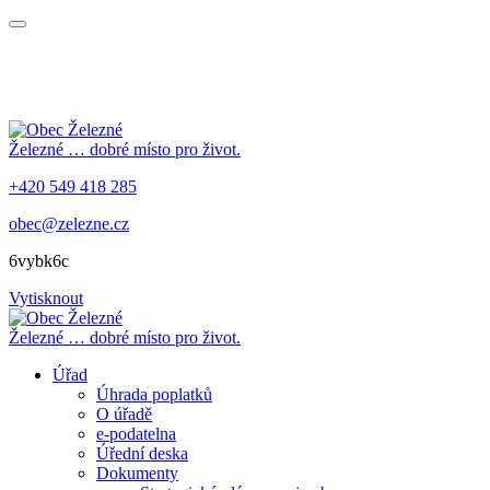
Železné
… dobré místo pro život.
+420 549 418 285
obec@zelezne.cz
6vybk6c
Vytisknout
Železné
… dobré místo pro život.
Úřad
Úhrada poplatků
O úřadě
e-podatelna
Úřední deska
Dokumenty