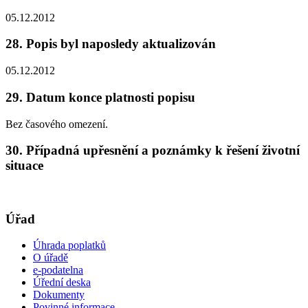
05.12.2012
28. Popis byl naposledy aktualizován
05.12.2012
29. Datum konce platnosti popisu
Bez časového omezení.
30. Případná upřesnění a poznámky k řešení životní
situace
Úřad
Úhrada poplatků
O úřadě
e-podatelna
Úřední deska
Dokumenty
Povinné informace