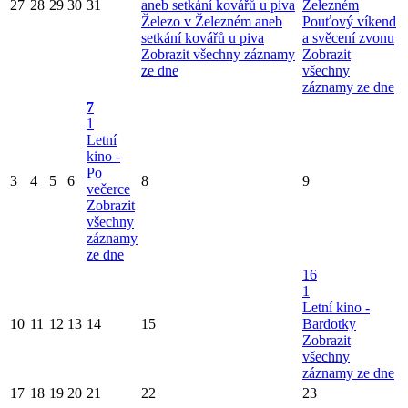
27
28
29
30
31
aneb setkání kovářů u piva
Železném
Železo v Železném aneb
Pouťový víkend
setkání kovářů u piva
a svěcení zvonu
Zobrazit všechny záznamy
Zobrazit
ze dne
všechny
záznamy ze dne
7
1
Letní
kino -
Po
3
4
5
6
8
9
večerce
Zobrazit
všechny
záznamy
ze dne
16
1
Letní kino -
10
11
12
13
14
15
Bardotky
Zobrazit
všechny
záznamy ze dne
17
18
19
20
21
22
23