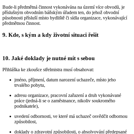
Bude-li předmětná činnost vykonávána na území více obvodů, je
příslušným obvodním báňským úřadem ten, do jehož obvodní
působnosti přísluší místo bydliště či sídla organizace, vykonávající
předmětnou činnost.
9. Kde, s kým a kdy životní situaci řešit
10. Jaké doklady je nutné mít s sebou
Přihláška ke zkoušce střelmistra musí obsahovat:
jméno, příjmení, datum narození uchazeče, místo jeho
trvalého pobytu,
adresu organizace, pracovní zařazení a druh vykonávané
práce (jedná-li se o zaměstnance, nikoliv soukromého
podnikatele),
uvedení odbornosti, ve které má uchazeč osvědčit odbornou
způsobilost,
doklady o zdravotní způsobilosti, o absolvování předepsané