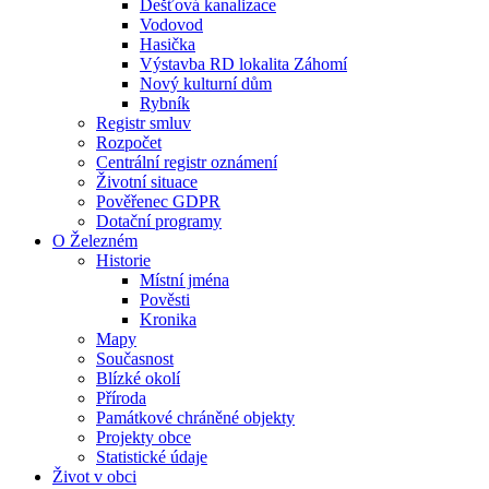
Dešťová kanalizace
Vodovod
Hasička
Výstavba RD lokalita Záhomí
Nový kulturní dům
Rybník
Registr smluv
Rozpočet
Centrální registr oznámení
Životní situace
Pověřenec GDPR
Dotační programy
O Železném
Historie
Místní jména
Pověsti
Kronika
Mapy
Současnost
Blízké okolí
Příroda
Památkové chráněné objekty
Projekty obce
Statistické údaje
Život v obci