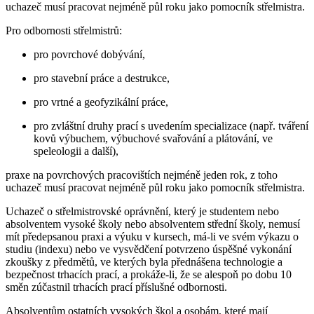
uchazeč musí pracovat nejméně půl roku jako pomocník střelmistra.
Pro odbornosti střelmistrů:
pro povrchové dobývání,
pro stavební práce a destrukce,
pro vrtné a geofyzikální práce,
pro zvláštní druhy prací s uvedením specializace (např. tváření
kovů výbuchem, výbuchové svařování a plátování, ve
speleologii a další),
praxe na povrchových pracovištích nejméně jeden rok, z toho
uchazeč musí pracovat nejméně půl roku jako pomocník střelmistra.
Uchazeč o střelmistrovské oprávnění, který je studentem nebo
absolventem vysoké školy nebo absolventem střední školy, nemusí
mít předepsanou praxi a výuku v kursech, má-li ve svém výkazu o
studiu (indexu) nebo ve vysvědčení potvrzeno úspěšné vykonání
zkoušky z předmětů, ve kterých byla přednášena technologie a
bezpečnost trhacích prací, a prokáže-li, že se alespoň po dobu 10
směn zúčastnil trhacích prací příslušné odbornosti.
Absolventům ostatních vysokých škol a osobám, které mají