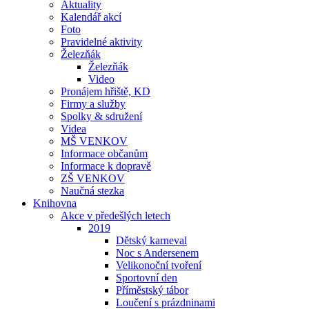
Aktuality
Kalendář akcí
Foto
Pravidelné aktivity
Železňák
Železňák
Video
Pronájem hřiště, KD
Firmy a služby
Spolky & sdružení
Videa
MŠ VENKOV
Informace občanům
Informace k dopravě
ZŠ VENKOV
Naučná stezka
Knihovna
Akce v předešlých letech
2019
Dětský karneval
Noc s Andersenem
Velikonoční tvoření
Sportovní den
Příměstský tábor
Loučení s prázdninami