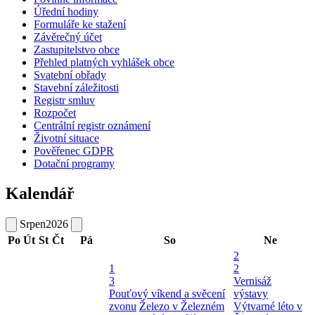
Úřední hodiny
Formuláře ke stažení
Závěrečný účet
Zastupitelstvo obce
Přehled platných vyhlášek obce
Svatební obřady
Stavební záležitosti
Registr smluv
Rozpočet
Centrální registr oznámení
Životní situace
Pověřenec GDPR
Dotační programy
Kalendář
Srpen
2026
Po
Út
St
Čt
Pá
So
Ne
2
1
2
3
Vernisáž
Pouťový víkend a svěcení
výstavy
zvonu
Železo v Železném
Výtvarné léto v