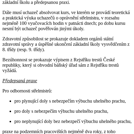
základní školu a předepsanou praxi.
Dále musí uchazeč absolvovat kurs, ve kterém se provádí teoretická
a praktická výuka uchazečů o oprávnění střelmistra, v rozsahu
nejméně 100 vyučovacích hodin v patnácti dnech; po dobu kursu
nesmí být uchazeč pověřován jinými úkoly.
Zdravotní způsobilost se prokazuje dokladem orgánů státní
zdravotní správy a úspěšné ukončení základní školy vysvědčením z
8. třídy (resp. 9. třídy).
Bezúhonnost se prokazuje výpisem z Rejstříku trestů České
republiky, který si obvodní báňský úřad sám z Rejstříku trestů
vyžádá.
Předepsaná praxe
Pro odbornosti střelmistrů:
pro plynující doly s nebezpečím výbuchu uhelného prachu,
pro doly s nebezpečím výbuchu uhelného prachu,
pro neplynující doly bez nebezpečí výbuchu uhelného prachu,
praxe na podzemních pracovištích nejméně dva roky, z toho