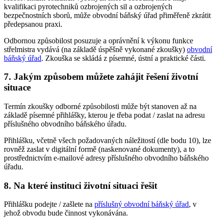
kvalifikaci pyrotechniků ozbrojených sil a ozbrojených
bezpečnostních sborů, může obvodní báňský úřad přiměřeně zkrátit
předepsanou praxi.
Odbornou způsobilost posuzuje a oprávnění k výkonu funkce
střelmistra vydává (na základě úspěšně vykonané zkoušky)
obvodní
báňský úřad
. Zkouška se skládá z písemné, ústní a praktické části.
7. Jakým způsobem můžete zahájit řešení životní
situace
Termín zkoušky odborné způsobilosti může být stanoven až na
základě písemné přihlášky, kterou je třeba podat / zaslat na adresu
příslušného obvodního báňského úřadu.
Přihlášku, včetně všech požadovaných náležitostí (dle bodu 10), lze
rovněž zaslat v digitální formě (naskenované dokumenty), a to
prostřednictvím e-mailové adresy příslušného obvodního báňského
úřadu.
8. Na které instituci životní situaci řešit
Přihlášku podejte / zašlete na
příslušný obvodní báňský úřad
, v
jehož obvodu bude činnost vykonávána.