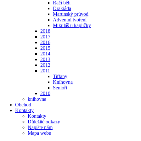
Račí běh
Drakiáda
Martinský průvod
Adventní tvoření
Mikuláš u kapličky
2018
2017
2016
2015
2014
2013
2012
2011
Tiffany
Knihovna
Senioři
2010
knihovna
Obchod
Kontakty
Kontakty
Důležité odkazy
Napište nám
Mapa webu