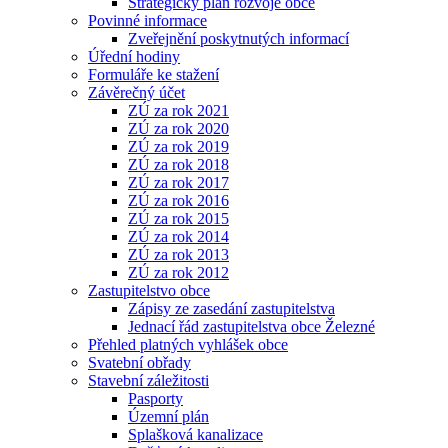
Strategický plán rozvoje obce
Povinné informace
Zveřejnění poskytnutých informací
Úřední hodiny
Formuláře ke stažení
Závěrečný účet
ZÚ za rok 2021
ZÚ za rok 2020
ZÚ za rok 2019
ZÚ za rok 2018
ZÚ za rok 2017
ZÚ za rok 2016
ZÚ za rok 2015
ZÚ za rok 2014
ZÚ za rok 2013
ZÚ za rok 2012
Zastupitelstvo obce
Zápisy ze zasedání zastupitelstva
Jednací řád zastupitelstva obce Železné
Přehled platných vyhlášek obce
Svatební obřady
Stavební záležitosti
Pasporty
Územní plán
Splašková kanalizace