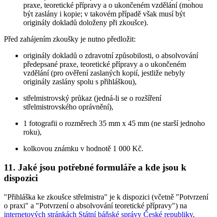
praxe, teoretické přípravy a o ukončeném vzdělání (mohou
být zaslány i kopie; v takovém případě však musí být
originály dokladů doloženy při zkoušce).
Před zahájením zkoušky je nutno předložit:
originály dokladů o zdravotní způsobilosti, o absolvování
předepsané praxe, teoretické přípravy a o ukončeném
vzdělání (pro ověření zaslaných kopií, jestliže nebyly
originály zaslány spolu s přihláškou),
střelmistrovský průkaz (jedná-li se o rozšíření
střelmistrovského oprávnění),
1 fotografii o rozměrech 35 mm x 45 mm (ne starší jednoho
roku),
kolkovou známku v hodnotě 1 000 Kč.
11. Jaké jsou potřebné formuláře a kde jsou k
dispozici
"Přihláška ke zkoušce střelmistra" je k dispozici (včetně "Potvrzení
o praxi" a "Potvrzení o absolvování teoretické přípravy") na
internetových stránkách Státní báňské správy České republiky
.