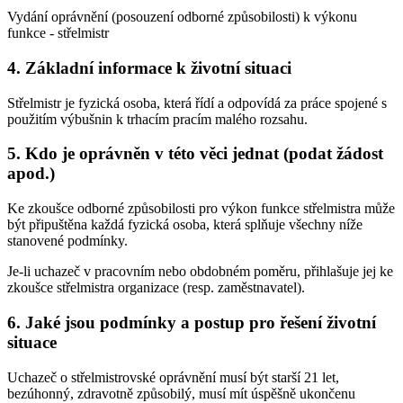
Vydání oprávnění (posouzení odborné způsobilosti) k výkonu
funkce - střelmistr
4. Základní informace k životní situaci
Střelmistr je fyzická osoba, která řídí a odpovídá za práce spojené s
použitím výbušnin k trhacím pracím malého rozsahu.
5. Kdo je oprávněn v této věci jednat (podat žádost
apod.)
Ke zkoušce odborné způsobilosti pro výkon funkce střelmistra může
být připuštěna každá fyzická osoba, která splňuje všechny níže
stanovené podmínky.
Je-li uchazeč v pracovním nebo obdobném poměru, přihlašuje jej ke
zkoušce střelmistra organizace (resp. zaměstnavatel).
6. Jaké jsou podmínky a postup pro řešení životní
situace
Uchazeč o střelmistrovské oprávnění musí být starší 21 let,
bezúhonný, zdravotně způsobilý, musí mít úspěšně ukončenu