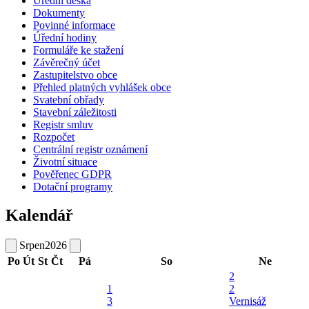
Úřední deska
Dokumenty
Povinné informace
Úřední hodiny
Formuláře ke stažení
Závěrečný účet
Zastupitelstvo obce
Přehled platných vyhlášek obce
Svatební obřady
Stavební záležitosti
Registr smluv
Rozpočet
Centrální registr oznámení
Životní situace
Pověřenec GDPR
Dotační programy
Kalendář
Srpen
2026
Po
Út
St
Čt
Pá
So
Ne
2
1
2
3
Vernisáž