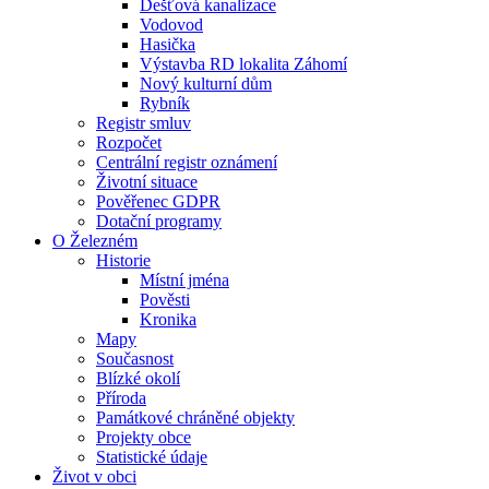
Dešťová kanalizace
Vodovod
Hasička
Výstavba RD lokalita Záhomí
Nový kulturní dům
Rybník
Registr smluv
Rozpočet
Centrální registr oznámení
Životní situace
Pověřenec GDPR
Dotační programy
O Železném
Historie
Místní jména
Pověsti
Kronika
Mapy
Současnost
Blízké okolí
Příroda
Památkové chráněné objekty
Projekty obce
Statistické údaje
Život v obci