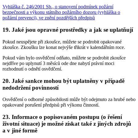
Vyhláška č. 246/2001 Sb., o stanovení podmínek požární
bezpečnosti a výkonu státního požárního dozoru (vyhláška o
požární prevenci), ve znění pozdějších předpisů
19. Jaké jsou opravné prostředky a jak se uplatňují
Pokud neuspějete při zkoušce, můžete se podrobit opakované
zkoušce. Zkoušku lze konat nejvýše třikrát v kalendářním roce.
Pokud vám bylo osvědčení odňato, můžete se podrobit zkoušce
nejdříve po uplynutí 3 měsíců ode dne nabytí právní moci
rozhodnutí o odnětí osvědčení.
20. Jaké sankce mohou být uplatněny v případě
nedodržení povinností
Osvědčení o odborné způsobilosti může být odejmuto za hrubé nebo
opakované porušení předpisů při výkonu činností.
23. Informace o popisovaném postupu (o řešení
životní situace) je možné získat také z jiných zdrojů
a v jiné formě