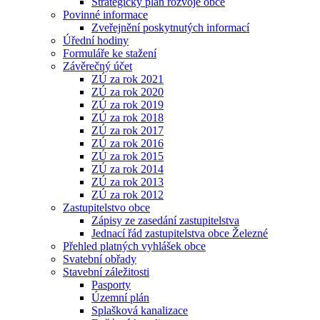
Strategický plán rozvoje obce
Povinné informace
Zveřejnění poskytnutých informací
Úřední hodiny
Formuláře ke stažení
Závěrečný účet
ZÚ za rok 2021
ZÚ za rok 2020
ZÚ za rok 2019
ZÚ za rok 2018
ZÚ za rok 2017
ZÚ za rok 2016
ZÚ za rok 2015
ZÚ za rok 2014
ZÚ za rok 2013
ZÚ za rok 2012
Zastupitelstvo obce
Zápisy ze zasedání zastupitelstva
Jednací řád zastupitelstva obce Železné
Přehled platných vyhlášek obce
Svatební obřady
Stavební záležitosti
Pasporty
Územní plán
Splašková kanalizace