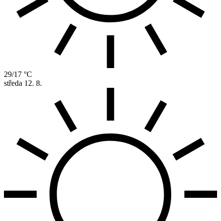
29/17 °C
středa
12. 8.