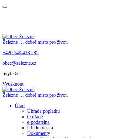
Železné
… dobré místo pro život.
+420 549 418 285
obec@zelezne.cz
6vybk6c
Vytisknout
Železné
… dobré místo pro život.
Úřad
Úhrada poplatků
O úřadě
e-podatelna
Úřední deska
Dokumenty