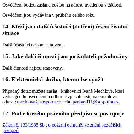
Osvědčení budou zaslána poštou na adresu uvedenou v žádosti.
Osvědčení jsou vydávána v průběhu celého roku.
14. Kteří jsou další účastníci (dotčení) řešení životní
situace
Další účastníci nejsou stanoveni.
15. Jaké další činnosti jsou po žadateli požadovány
Další činnosti nejsou stanoveny.
16. Elektronická služba, kterou lze využít
Případný dotaz můžete zaslat - knihovnici Ivaně Mechlové, která
vede agendu osvědčení o odborné způsobilosti, na e-mailovou
adresu:
mechlova@sospofm.cz
nebo
paragraf11@sospofm.cz
.
17. Podle kterého právního předpisu se postupuje
Zákon č. 133/1985 Sb., o požární ochraně, ve znění pozdějších
předpisů