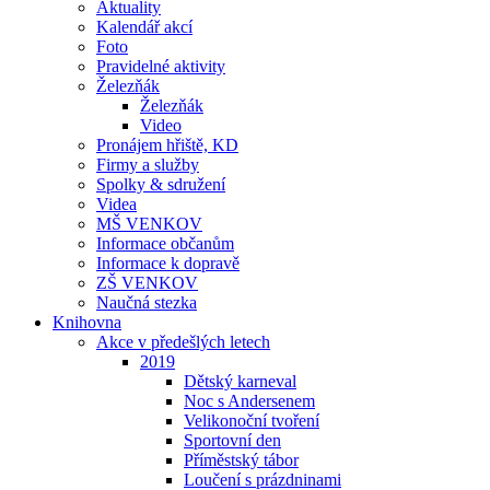
Aktuality
Kalendář akcí
Foto
Pravidelné aktivity
Železňák
Železňák
Video
Pronájem hřiště, KD
Firmy a služby
Spolky & sdružení
Videa
MŠ VENKOV
Informace občanům
Informace k dopravě
ZŠ VENKOV
Naučná stezka
Knihovna
Akce v předešlých letech
2019
Dětský karneval
Noc s Andersenem
Velikonoční tvoření
Sportovní den
Příměstský tábor
Loučení s prázdninami