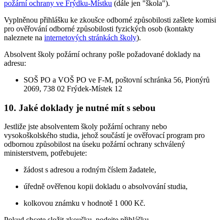
požární ochrany ve Frýdku-Místku
(dále jen "škola").
Vyplněnou přihlášku ke zkoušce odborné způsobilosti zašlete komisi
pro ověřování odborné způsobilosti fyzických osob (kontakty
naleznete na
internetových stránkách školy
).
Absolvent školy požární ochrany pošle požadované doklady na
adresu:
SOŠ PO a VOŠ PO ve F-M, poštovní schránka 56, Pionýrů
2069, 738 02 Frýdek-Místek 12
10. Jaké doklady je nutné mít s sebou
Jestliže jste absolventem školy požární ochrany nebo
vysokoškolského studia, jehož součástí je ověřovací program pro
odbornou způsobilost na úseku požární ochrany schválený
ministerstvem, potřebujete:
žádost s adresou a rodným číslem žadatele,
úředně ověřenou kopii dokladu o absolvování studia,
kolkovou známku v hodnotě 1 000 Kč.
Pokud chcete složit zkoušku, podejte přihlášku.