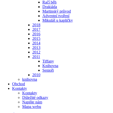
Račí běh
Drakiáda
Martinský průvod
Adventní tvoření
Mikuláš u kapličky
2018
2017
2016
2015
2014
2013
2012
2011
Tiffany
Knihovna
Senioři
2010
knihovna
Obchod
Kontakty
Kontakty
Důležité odkazy
Napište nám
Mapa webu