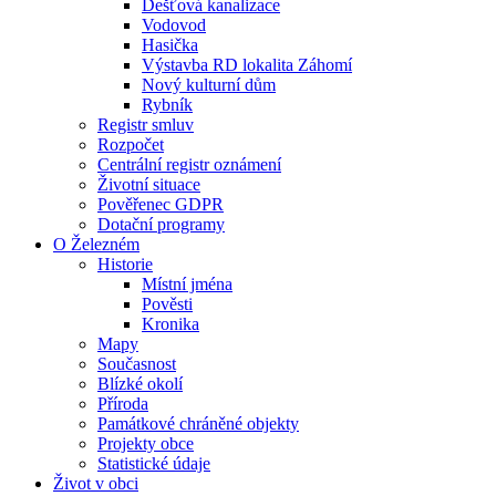
Dešťová kanalizace
Vodovod
Hasička
Výstavba RD lokalita Záhomí
Nový kulturní dům
Rybník
Registr smluv
Rozpočet
Centrální registr oznámení
Životní situace
Pověřenec GDPR
Dotační programy
O Železném
Historie
Místní jména
Pověsti
Kronika
Mapy
Současnost
Blízké okolí
Příroda
Památkové chráněné objekty
Projekty obce
Statistické údaje
Život v obci