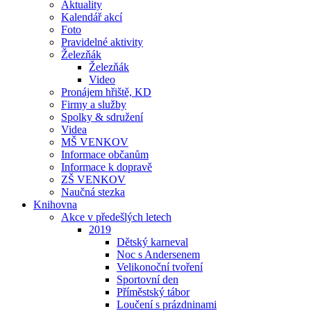
Aktuality
Kalendář akcí
Foto
Pravidelné aktivity
Železňák
Železňák
Video
Pronájem hřiště, KD
Firmy a služby
Spolky & sdružení
Videa
MŠ VENKOV
Informace občanům
Informace k dopravě
ZŠ VENKOV
Naučná stezka
Knihovna
Akce v předešlých letech
2019
Dětský karneval
Noc s Andersenem
Velikonoční tvoření
Sportovní den
Příměstský tábor
Loučení s prázdninami