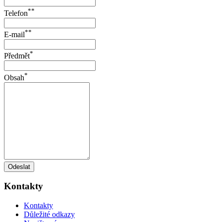
**
Telefon
**
E-mail
*
Předmět
*
Obsah
Odeslat
Kontakty
Kontakty
Důležité odkazy