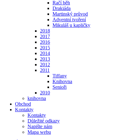
Račí běh
Drakiáda
Martinský průvod
Adventní tvoření
Mikuláš u kapličky
2018
2017
2016
2015
2014
2013
2012
2011
Tiffany
Knihovna
Senioři
2010
knihovna
Obchod
Kontakty
Kontakty
Důležité odkazy
Napište nám
Mapa webu