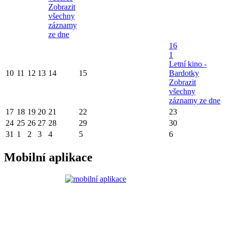
Zobrazit
všechny
záznamy
ze dne
16
1
Letní kino -
10
11
12
13
14
15
Bardotky
Zobrazit
všechny
záznamy ze dne
17
18
19
20
21
22
23
24
25
26
27
28
29
30
31
1
2
3
4
5
6
Mobilní aplikace