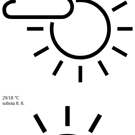
29/18 °C
sobota
8. 8.