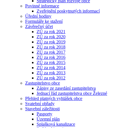
Strategický plán rozvoje obce
Povinné informace
Zveřejnění poskytnutých informací
Úřední hodiny
Formuláře ke stažení
Závěrečný účet
ZÚ za rok 2021
ZÚ za rok 2020
ZÚ za rok 2019
ZÚ za rok 2018
ZÚ za rok 2017
ZÚ za rok 2016
ZÚ za rok 2015
ZÚ za rok 2014
ZÚ za rok 2013
ZÚ za rok 2012
Zastupitelstvo obce
Zápisy ze zasedání zastupitelstva
Jednací řád zastupitelstva obce Železné
Přehled platných vyhlášek obce
Svatební obřady
Stavební záležitosti
Pasporty
Územní plán
Splašková kanalizace