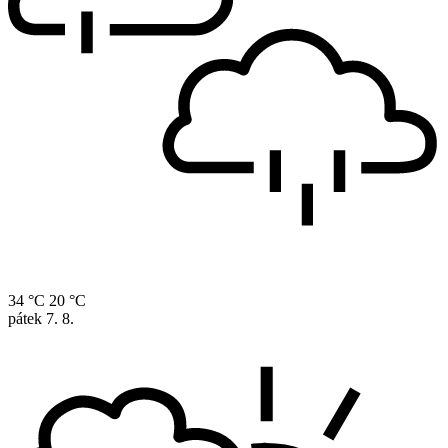
34 °C
20 °C
pátek
7. 8.