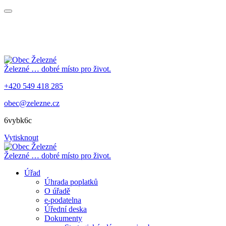
Železné
… dobré místo pro život.
+420 549 418 285
obec@zelezne.cz
6vybk6c
Vytisknout
Železné
… dobré místo pro život.
Úřad
Úhrada poplatků
O úřadě
e-podatelna
Úřední deska
Dokumenty