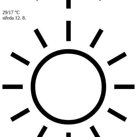
29/17 °C
středa
12. 8.