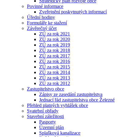
Strategický plán rozvoje obce
Povinné informace
Zveřejnění poskytnutých informací
Úřední hodiny
Formuláře ke stažení
Závěrečný účet
ZÚ za rok 2021
ZÚ za rok 2020
ZÚ za rok 2019
ZÚ za rok 2018
ZÚ za rok 2017
ZÚ za rok 2016
ZÚ za rok 2015
ZÚ za rok 2014
ZÚ za rok 2013
ZÚ za rok 2012
Zastupitelstvo obce
Zápisy ze zasedání zastupitelstva
Jednací řád zastupitelstva obce Železné
Přehled platných vyhlášek obce
Svatební obřady
Stavební záležitosti
Pasporty
Územní plán
Splašková kanalizace