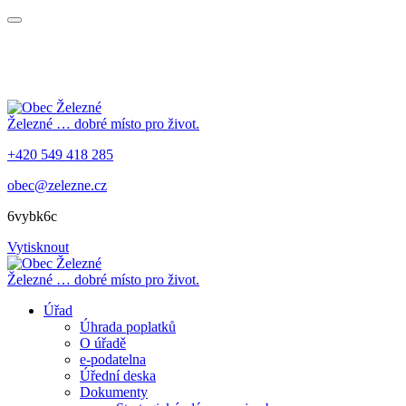
Železné
… dobré místo pro život.
+420 549 418 285
obec@zelezne.cz
6vybk6c
Vytisknout
Železné
… dobré místo pro život.
Úřad
Úhrada poplatků
O úřadě
e-podatelna
Úřední deska
Dokumenty