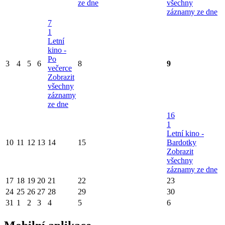
ze dne
všechny
záznamy ze dne
7
1
Letní
kino -
Po
3
4
5
6
8
9
večerce
Zobrazit
všechny
záznamy
ze dne
16
1
Letní kino -
10
11
12
13
14
15
Bardotky
Zobrazit
všechny
záznamy ze dne
17
18
19
20
21
22
23
24
25
26
27
28
29
30
31
1
2
3
4
5
6