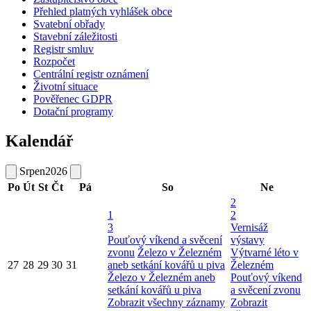
Přehled platných vyhlášek obce
Svatební obřady
Stavební záležitosti
Registr smluv
Rozpočet
Centrální registr oznámení
Životní situace
Pověřenec GDPR
Dotační programy
Kalendář
Srpen
2026
Po
Út
St
Čt
Pá
So
Ne
2
1
2
3
Vernisáž
Pouťový víkend a svěcení
výstavy
zvonu
Železo v Železném
Výtvarné léto v
27
28
29
30
31
aneb setkání kovářů u piva
Železném
Železo v Železném aneb
Pouťový víkend
setkání kovářů u piva
a svěcení zvonu
Zobrazit všechny záznamy
Zobrazit