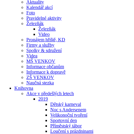
Aktuality
Kalendář akcí
Foto
Pravidelné aktivity
Železňák
Železňák
Video
Pronájem hřiště, KD
Firmy a služby
Spolky & sdružení
Videa
MŠ VENKOV
Informace občanům
Informace k dopravě
ZŠ VENKOV
Naučná stezka
Knihovna
Akce v předešlých letech
2019
Dětský karneval
Noc s Andersenem
Velikonoční tvoření
Sportovní den
Příměstský tábor
Loučení s prázdninami