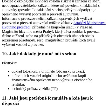
Doklad o ekologické likvidaci vozidla získáte u zařízení ke sběru
nebo zpracovatelského zařízení, které má povolení k nakládání s
autovraky (povolení k nakládání s nebezpečnými odpady) a je
oprávněno vystavit potvrzení o převzetí autovraku.
Informace o provozovatelích zařízení oprávněných vydávat
potvrzení o převzetí autovraků můžete získat v
databázi Ministerstva
životního prostředí
, případně na krajském úřadu (v Praze na
Magistrátu hlavního města Prahy), který dává souhlas k provozu
těchto zařízení, nebo na příslušných obecních úřadech obcí s
rozšířenou působností, resp. magistrátech provádějících trvalé
vyřazení vozidel z provozu.
10. Jaké doklady je nutné mít s sebou
Předložte:
doklad totožnosti v originále (občanský průkaz),
u firemních vozidel originál nebo ověřenou kopii
živnostenského oprávnění nebo výpisu z obchodního
rejstříku,
technický průkaz vozidla (TP).
11. Jaké jsou potřebné formuláře a kde jsou k
dispozici