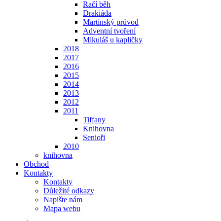
Račí běh
Drakiáda
Martinský průvod
Adventní tvoření
Mikuláš u kapličky
2018
2017
2016
2015
2014
2013
2012
2011
Tiffany
Knihovna
Senioři
2010
knihovna
Obchod
Kontakty
Kontakty
Důležité odkazy
Napište nám
Mapa webu