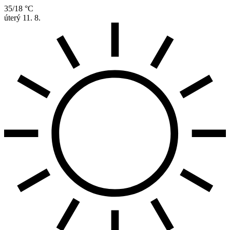
35/18 °C
úterý
11. 8.