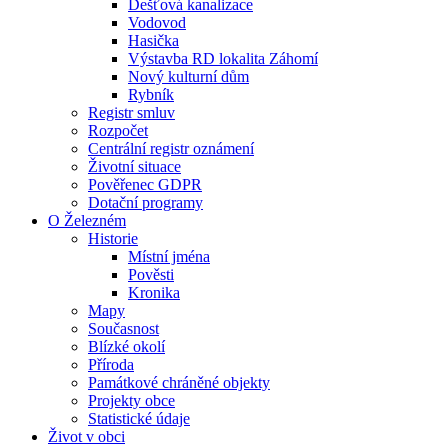
Dešťová kanalizace
Vodovod
Hasička
Výstavba RD lokalita Záhomí
Nový kulturní dům
Rybník
Registr smluv
Rozpočet
Centrální registr oznámení
Životní situace
Pověřenec GDPR
Dotační programy
O Železném
Historie
Místní jména
Pověsti
Kronika
Mapy
Současnost
Blízké okolí
Příroda
Památkové chráněné objekty
Projekty obce
Statistické údaje
Život v obci