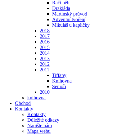
Račí běh
Drakiáda
Martinský průvod
Adventní tvoření
Mikuláš u kapličky
2018
2017
2016
2015
2014
2013
2012
2011
Tiffany
Knihovna
Senioři
2010
knihovna
Obchod
Kontakty
Kontakty
Důležité odkazy
Napište nám
Mapa webu