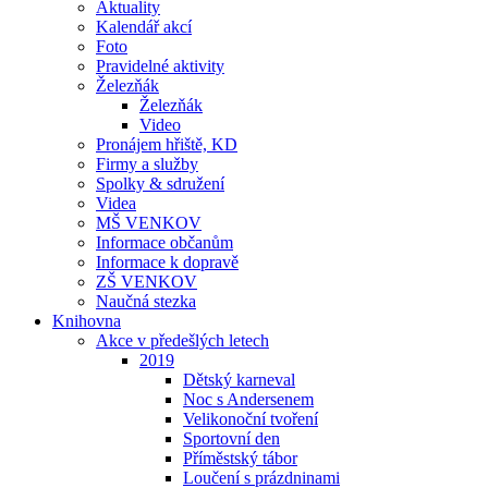
Aktuality
Kalendář akcí
Foto
Pravidelné aktivity
Železňák
Železňák
Video
Pronájem hřiště, KD
Firmy a služby
Spolky & sdružení
Videa
MŠ VENKOV
Informace občanům
Informace k dopravě
ZŠ VENKOV
Naučná stezka
Knihovna
Akce v předešlých letech
2019
Dětský karneval
Noc s Andersenem
Velikonoční tvoření
Sportovní den
Příměstský tábor
Loučení s prázdninami