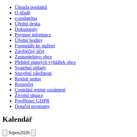
Úhrada poplatků
O úřadě
e-podatelna
Úřední deska
Dokumenty
Povinné informace
Úřední hodiny
Formuláře ke stažení
Závěrečný účet
Zastupitelstvo obce
Přehled platných vyhlášek obce
Svatební obřady
Stavební záležitosti
Registr smluv
Rozpočet
Centrální registr oznámení
Životní situace
Pověřenec GDPR
Dotační programy
Kalendář
Srpen
2026