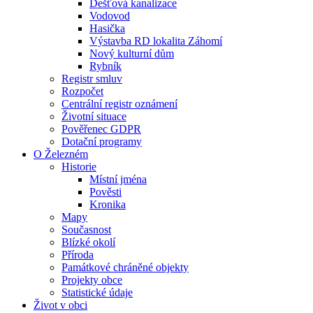
Dešťová kanalizace
Vodovod
Hasička
Výstavba RD lokalita Záhomí
Nový kulturní dům
Rybník
Registr smluv
Rozpočet
Centrální registr oznámení
Životní situace
Pověřenec GDPR
Dotační programy
O Železném
Historie
Místní jména
Pověsti
Kronika
Mapy
Současnost
Blízké okolí
Příroda
Památkové chráněné objekty
Projekty obce
Statistické údaje
Život v obci