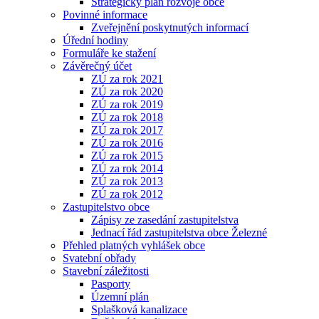
Strategický plán rozvoje obce
Povinné informace
Zveřejnění poskytnutých informací
Úřední hodiny
Formuláře ke stažení
Závěrečný účet
ZÚ za rok 2021
ZÚ za rok 2020
ZÚ za rok 2019
ZÚ za rok 2018
ZÚ za rok 2017
ZÚ za rok 2016
ZÚ za rok 2015
ZÚ za rok 2014
ZÚ za rok 2013
ZÚ za rok 2012
Zastupitelstvo obce
Zápisy ze zasedání zastupitelstva
Jednací řád zastupitelstva obce Železné
Přehled platných vyhlášek obce
Svatební obřady
Stavební záležitosti
Pasporty
Územní plán
Splašková kanalizace