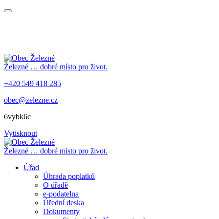
Železné
… dobré místo pro život.
+420 549 418 285
obec@zelezne.cz
6vybk6c
Vytisknout
Železné
… dobré místo pro život.
Úřad
Úhrada poplatků
O úřadě
e-podatelna
Úřední deska
Dokumenty