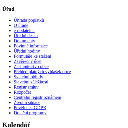
Úřad
Úhrada poplatků
O úřadě
e-podatelna
Úřední deska
Dokumenty
Povinné informace
Úřední hodiny
Formuláře ke stažení
Závěrečný účet
Zastupitelstvo obce
Přehled platných vyhlášek obce
Svatební obřady
Stavební záležitosti
Registr smluv
Rozpočet
Centrální registr oznámení
Životní situace
Pověřenec GDPR
Dotační programy
Kalendář