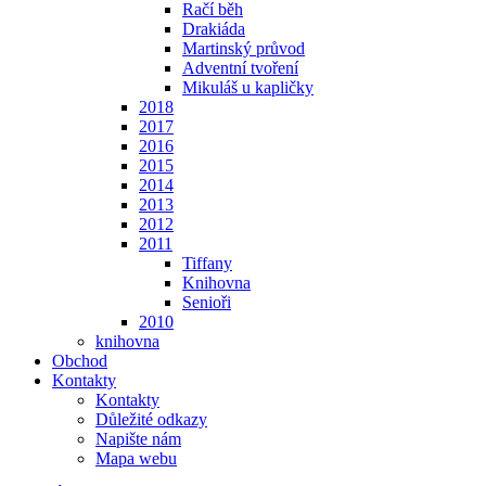
Račí běh
Drakiáda
Martinský průvod
Adventní tvoření
Mikuláš u kapličky
2018
2017
2016
2015
2014
2013
2012
2011
Tiffany
Knihovna
Senioři
2010
knihovna
Obchod
Kontakty
Kontakty
Důležité odkazy
Napište nám
Mapa webu