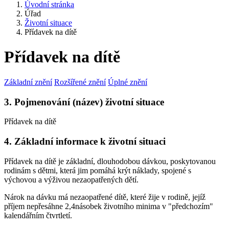
Úvodní stránka
Úřad
Životní situace
Přídavek na dítě
Přídavek na dítě
Základní znění
Rozšířené znění
Úplné znění
3. Pojmenování (název) životní situace
Přídavek na dítě
4. Základní informace k životní situaci
Přídavek na dítě je základní, dlouhodobou dávkou, poskytovanou
rodinám s dětmi, která jim pomáhá krýt náklady, spojené s
výchovou a výživou nezaopatřených dětí.
Nárok na dávku má nezaopatřené dítě, které žije v rodině, jejíž
příjem nepřesáhne 2,4násobek životního minima v "předchozím"
kalendářním čtvrtletí.