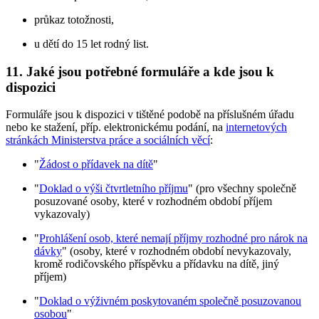
průkaz totožnosti,
u dětí do 15 let rodný list.
11. Jaké jsou potřebné formuláře a kde jsou k
dispozici
Formuláře jsou k dispozici v tištěné podobě na příslušném úřadu
nebo ke stažení, příp. elektronickému podání, na
internetových
stránkách Ministerstva práce a sociálních věcí
:
"
Žádost o přídavek na dítě
"
"
Doklad o výši čtvrtletního příjmu
" (pro všechny společně
posuzované osoby, které v rozhodném období příjem
vykazovaly)
"
Prohlášení osob, které nemají příjmy rozhodné pro nárok na
dávky
" (osoby, které v rozhodném období nevykazovaly,
kromě rodičovského příspěvku a přídavku na dítě, jiný
příjem)
"
Doklad o výživném poskytovaném společně posuzovanou
osobou
"