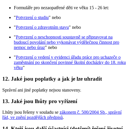
Formuláře pro nezaopatřené děti ve věku 15 - 26 let:
"
Potvrzení o studiu
" nebo
"
Potvrzení o zdravotním stavu
" nebo
"
Potvrzení o neschopnosti soustavně se připravovat na
budoucí povolání nebo vykonávat výdělečnou činnost pro
nemoc nebo úraz
" nebo
"
Potvrzení o vedení v evidenci úřadu práce pro uchazeče o
zaměstnání po skončení povinné školní docházky do 18. roku
věku
"
12. Jaké jsou poplatky a jak je lze uhradit
Správní ani jiné poplatky nejsou stanoveny.
13. Jaké jsou lhůty pro vyřízení
Lhůty jsou řešeny v souladu se
zákonem č. 500/2004 Sb., správní
řád, ve znění pozdějších předpisů
.
14. Kteří jsou další účastníci (dotčení) řešení životní