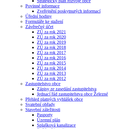
Strategický plán rozvoje obce
Povinné informace
Zveřejnění poskytnutých informací
Úřední hodiny
Formuláře ke stažení
Závěrečný účet
ZÚ za rok 2021
ZÚ za rok 2020
ZÚ za rok 2019
ZÚ za rok 2018
ZÚ za rok 2017
ZÚ za rok 2016
ZÚ za rok 2015
ZÚ za rok 2014
ZÚ za rok 2013
ZÚ za rok 2012
Zastupitelstvo obce
Zápisy ze zasedání zastupitelstva
Jednací řád zastupitelstva obce Železné
Přehled platných vyhlášek obce
Svatební obřady
Stavební záležitosti
Pasporty
Územní plán
Splašková kanalizace