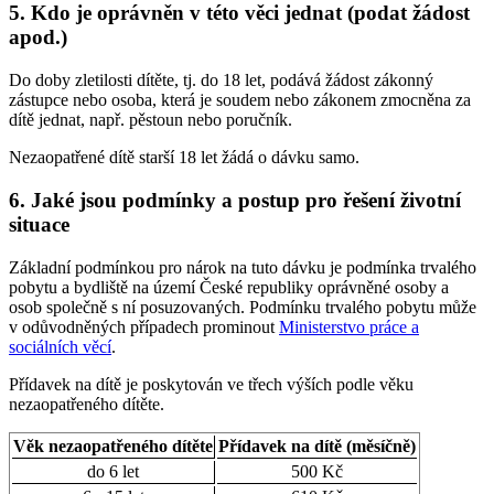
5. Kdo je oprávněn v této věci jednat (podat žádost
apod.)
Do doby zletilosti dítěte, tj. do 18 let, podává žádost zákonný
zástupce nebo osoba, která je soudem nebo zákonem zmocněna za
dítě jednat, např. pěstoun nebo poručník.
Nezaopatřené dítě starší 18 let žádá o dávku samo.
6. Jaké jsou podmínky a postup pro řešení životní
situace
Základní podmínkou pro nárok na tuto dávku je podmínka trvalého
pobytu a bydliště na území České republiky oprávněné osoby a
osob společně s ní posuzovaných. Podmínku trvalého pobytu může
v odůvodněných případech prominout
Ministerstvo práce a
sociálních věcí
.
Přídavek na dítě je poskytován ve třech výších podle věku
nezaopatřeného dítěte.
Věk nezaopatřeného dítěte
Přídavek na dítě (měsíčně)
do 6 let
500 Kč