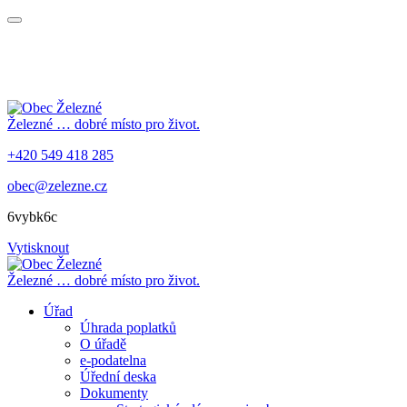
Železné
… dobré místo pro život.
+420 549 418 285
obec@zelezne.cz
6vybk6c
Vytisknout
Železné
… dobré místo pro život.
Úřad
Úhrada poplatků
O úřadě
e-podatelna
Úřední deska
Dokumenty