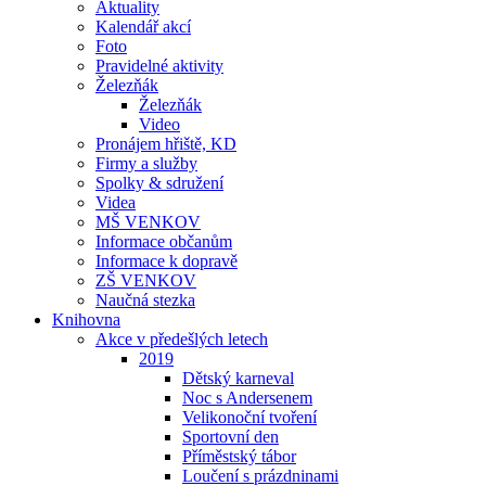
Aktuality
Kalendář akcí
Foto
Pravidelné aktivity
Železňák
Železňák
Video
Pronájem hřiště, KD
Firmy a služby
Spolky & sdružení
Videa
MŠ VENKOV
Informace občanům
Informace k dopravě
ZŠ VENKOV
Naučná stezka
Knihovna
Akce v předešlých letech
2019
Dětský karneval
Noc s Andersenem
Velikonoční tvoření
Sportovní den
Příměstský tábor
Loučení s prázdninami