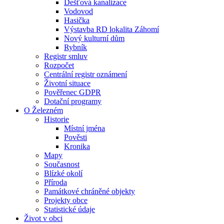
Dešťová kanalizace
Vodovod
Hasička
Výstavba RD lokalita Záhomí
Nový kulturní dům
Rybník
Registr smluv
Rozpočet
Centrální registr oznámení
Životní situace
Pověřenec GDPR
Dotační programy
O Železném
Historie
Místní jména
Pověsti
Kronika
Mapy
Současnost
Blízké okolí
Příroda
Památkové chráněné objekty
Projekty obce
Statistické údaje
Život v obci