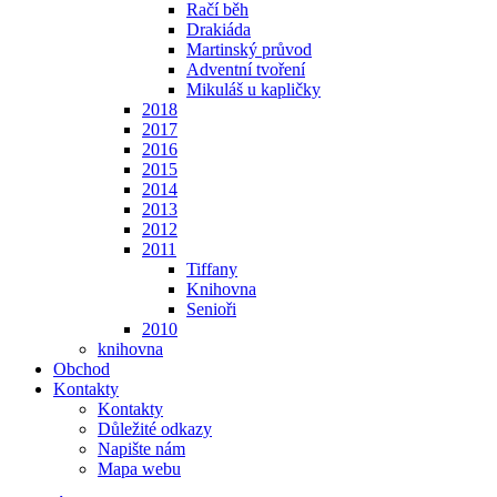
Račí běh
Drakiáda
Martinský průvod
Adventní tvoření
Mikuláš u kapličky
2018
2017
2016
2015
2014
2013
2012
2011
Tiffany
Knihovna
Senioři
2010
knihovna
Obchod
Kontakty
Kontakty
Důležité odkazy
Napište nám
Mapa webu