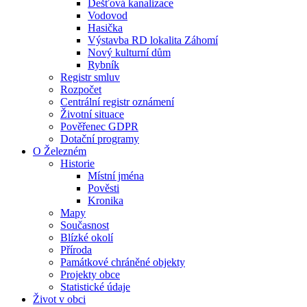
Dešťová kanalizace
Vodovod
Hasička
Výstavba RD lokalita Záhomí
Nový kulturní dům
Rybník
Registr smluv
Rozpočet
Centrální registr oznámení
Životní situace
Pověřenec GDPR
Dotační programy
O Železném
Historie
Místní jména
Pověsti
Kronika
Mapy
Současnost
Blízké okolí
Příroda
Památkové chráněné objekty
Projekty obce
Statistické údaje
Život v obci