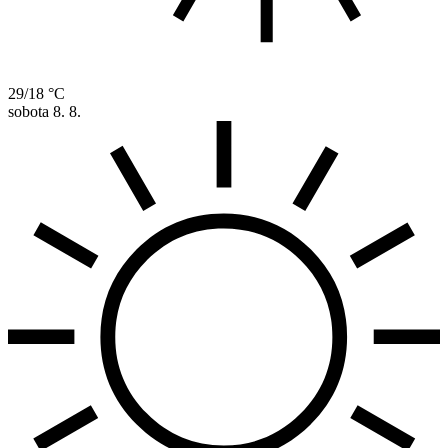
29/18 °C
sobota
8. 8.