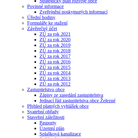
Strategický plán rozvoje obce
Povinné informace
Zveřejnění poskytnutých informací
Úřední hodiny
Formuláře ke stažení
Závěrečný účet
ZÚ za rok 2021
ZÚ za rok 2020
ZÚ za rok 2019
ZÚ za rok 2018
ZÚ za rok 2017
ZÚ za rok 2016
ZÚ za rok 2015
ZÚ za rok 2014
ZÚ za rok 2013
ZÚ za rok 2012
Zastupitelstvo obce
Zápisy ze zasedání zastupitelstva
Jednací řád zastupitelstva obce Železné
Přehled platných vyhlášek obce
Svatební obřady
Stavební záležitosti
Pasporty
Územní plán
Splašková kanalizace