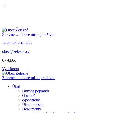
Železné
… dobré místo pro život.
+420 549 418 285
obec@zelezne.cz
6vybk6c
Vytisknout
Železné
… dobré místo pro život.
Úřad
Úhrada poplatků
O úřadě
e-podatelna
Úřední deska
Dokumenty