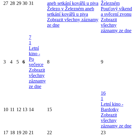
27
28
29
30
31
aneb setkání kovářů u piva
Železném
Železo v Železném aneb
Pouťový víkend
setkání kovářů u piva
a svěcení zvonu
Zobrazit všechny záznamy
Zobrazit
ze dne
všechny
záznamy ze dne
7
1
Letní
kino -
Po
3
4
5
6
8
9
večerce
Zobrazit
všechny
záznamy
ze dne
16
1
Letní kino -
10
11
12
13
14
15
Bardotky
Zobrazit
všechny
záznamy ze dne
17
18
19
20
21
22
23