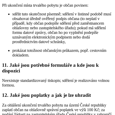
Při ukončení místa trvalého pobytu je občan povinen:
sdělit tuto skutečnost písemně; sdělení v listinné podobě musí
obsahovat úředně ověřený podpis občana (to neplatí v
případě, kdy občan podepíše sdělení před zaměstnancem
ohlašovny nebo zastupitelského úřadu); pokud má sdělení
formu datové zprávy, občan ho po vyplnění podepíše
uznávaným elektronickým podpisem nebo dodá
prostřednictvím datové schránky,
prokázat totožnost občanským průkazem, popř. cestovním
dokladem.
11. Jaké jsou potřebné formuláře a kde jsou k
dispozici
Neexistuje standardizovaný tiskopis; sdělení je realizováno volnou
formou.
12. Jaké jsou poplatky a jak je lze uhradit
Za ohlášení ukončení trvalého pobytu na území České republiky
zaplatí občan na ohlašovně správní poplatek ve výši 100 Kč; za
podání žádosti na zastupitelském úřadu České republiky v zahraničí