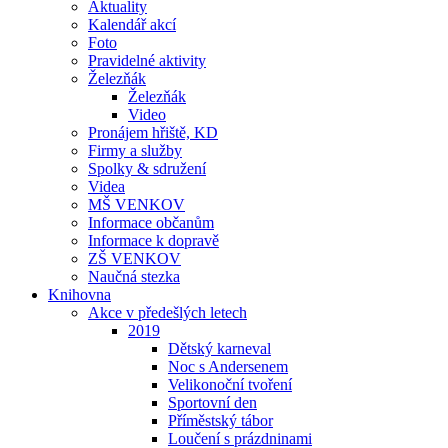
Aktuality
Kalendář akcí
Foto
Pravidelné aktivity
Železňák
Železňák
Video
Pronájem hřiště, KD
Firmy a služby
Spolky & sdružení
Videa
MŠ VENKOV
Informace občanům
Informace k dopravě
ZŠ VENKOV
Naučná stezka
Knihovna
Akce v předešlých letech
2019
Dětský karneval
Noc s Andersenem
Velikonoční tvoření
Sportovní den
Příměstský tábor
Loučení s prázdninami