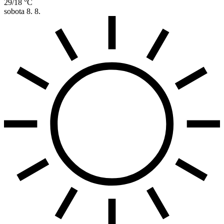
29/18 °C
sobota
8. 8.