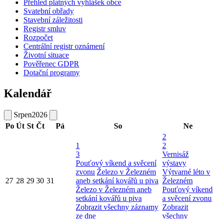
Přehled platných vyhlášek obce
Svatební obřady
Stavební záležitosti
Registr smluv
Rozpočet
Centrální registr oznámení
Životní situace
Pověřenec GDPR
Dotační programy
Kalendář
Srpen
2026
Po
Út
St
Čt
Pá
So
Ne
2
1
2
3
Vernisáž
Pouťový víkend a svěcení
výstavy
zvonu
Železo v Železném
Výtvarné léto v
27
28
29
30
31
aneb setkání kovářů u piva
Železném
Železo v Železném aneb
Pouťový víkend
setkání kovářů u piva
a svěcení zvonu
Zobrazit všechny záznamy
Zobrazit
ze dne
všechny