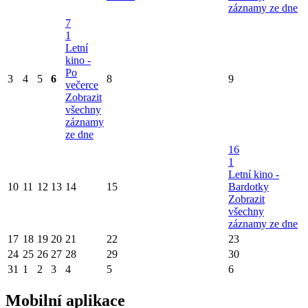
záznamy ze dne
7
1
Letní
kino -
Po
3
4
5
6
8
9
večerce
Zobrazit
všechny
záznamy
ze dne
16
1
Letní kino -
10
11
12
13
14
15
Bardotky
Zobrazit
všechny
záznamy ze dne
17
18
19
20
21
22
23
24
25
26
27
28
29
30
31
1
2
3
4
5
6
Mobilní aplikace