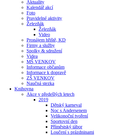
Aktuality
Kalendář akcí
Foto
Pravidelné aktivity
Železňák
Železňák
Video
Pronájem hřiště, KD
Firmy a služby
Spolky & sdružení
Videa
MŠ VENKOV
Informace občanům
Informace k dopravě
ZŠ VENKOV
Naučná stezka
Knihovna
Akce v předešlých letech
2019
Dětský karneval
Noc s Andersenem
Velikonoční tvoření
Sportovní den
Příměstský tábor
Loučení s prázdninami