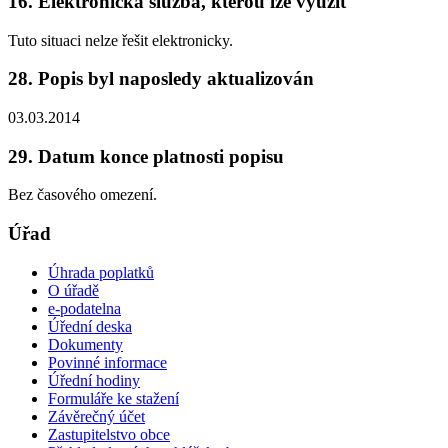
16. Elektronická služba, kterou lze využít
Tuto situaci nelze řešit elektronicky.
28. Popis byl naposledy aktualizován
03.03.2014
29. Datum konce platnosti popisu
Bez časového omezení.
Úřad
Úhrada poplatků
O úřadě
e-podatelna
Úřední deska
Dokumenty
Povinné informace
Úřední hodiny
Formuláře ke stažení
Závěrečný účet
Zastupitelstvo obce