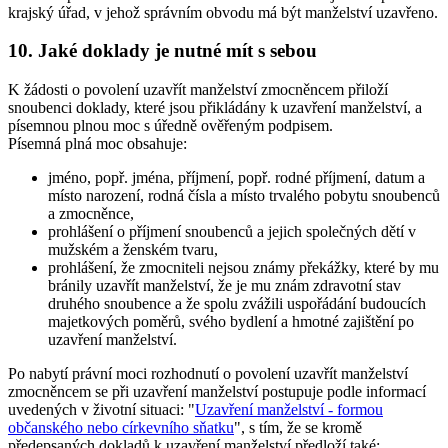
krajský úřad, v jehož správním obvodu má být manželství uzavřeno.
10. Jaké doklady je nutné mít s sebou
K žádosti o povolení uzavřít manželství zmocněncem přiloží
snoubenci doklady, které jsou přikládány k uzavření manželství, a
písemnou plnou moc s úředně ověřeným podpisem.
Písemná plná moc obsahuje:
jméno, popř. jména, příjmení, popř. rodné příjmení, datum a
místo narození, rodná čísla a místo trvalého pobytu snoubenců
a zmocněnce,
prohlášení o příjmení snoubenců a jejich společných dětí v
mužském a ženském tvaru,
prohlášení, že zmocniteli nejsou známy překážky, které by mu
bránily uzavřít manželství, že je mu znám zdravotní stav
druhého snoubence a že spolu zvážili uspořádání budoucích
majetkových poměrů, svého bydlení a hmotné zajištění po
uzavření manželství.
Po nabytí právní moci rozhodnutí o povolení uzavřít manželství
zmocněncem se při uzavření manželství postupuje podle informací
uvedených v životní situaci: "
Uzavření manželství - formou
občanského nebo církevního sňatku
", s tím, že se kromě
předepsaných dokladů k uzavření manželství předloží také: