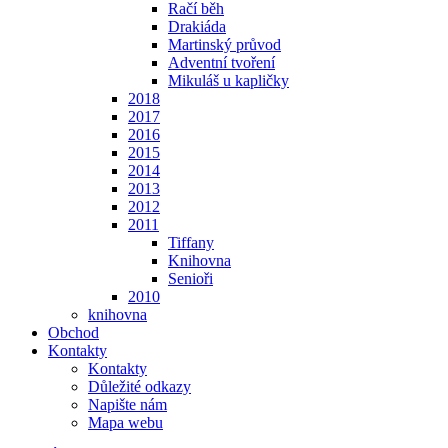
Račí běh
Drakiáda
Martinský průvod
Adventní tvoření
Mikuláš u kapličky
2018
2017
2016
2015
2014
2013
2012
2011
Tiffany
Knihovna
Senioři
2010
knihovna
Obchod
Kontakty
Kontakty
Důležité odkazy
Napište nám
Mapa webu