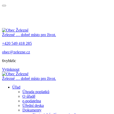
Železné
… dobré místo pro život.
+420 549 418 285
obec@zelezne.cz
6vybk6c
Vytisknout
Železné
… dobré místo pro život.
Úřad
Úhrada poplatků
O úřadě
e-podatelna
Úřední deska
Dokumenty