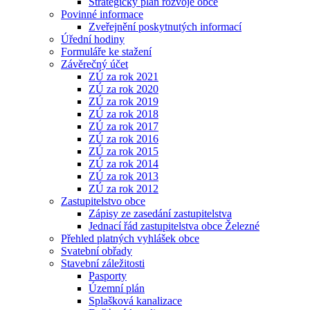
Strategický plán rozvoje obce
Povinné informace
Zveřejnění poskytnutých informací
Úřední hodiny
Formuláře ke stažení
Závěrečný účet
ZÚ za rok 2021
ZÚ za rok 2020
ZÚ za rok 2019
ZÚ za rok 2018
ZÚ za rok 2017
ZÚ za rok 2016
ZÚ za rok 2015
ZÚ za rok 2014
ZÚ za rok 2013
ZÚ za rok 2012
Zastupitelstvo obce
Zápisy ze zasedání zastupitelstva
Jednací řád zastupitelstva obce Železné
Přehled platných vyhlášek obce
Svatební obřady
Stavební záležitosti
Pasporty
Územní plán
Splašková kanalizace