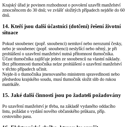
Krajský úřad je povinen rozhodnout o povolení uzavřít manželství
zmocněncem do 30 dnů; ve zvlášť složitých případech nejdéle do 60
dnů.
14. Kteří jsou další účastníci (dotčení) řešení životní
situace
Pokud snoubenec (popř. snoubenci) nemluví nebo nerozumí česky,
nebo je snoubenec (popř. snoubenci) neslyšící nebo němý, je při
prohlášení o uzavření manželství nutná přítomnost tlumočníka.
Účast tlumočníka zajišťuje jeden ze snoubenců na vlastní náklady.
Bez přítomnosti tlumočníka nelze prohlášení o uzavření manželství
v těchto případech učinit.
Nejde-li o tlumočníka jmenovaného ministrem spravedlnosti nebo
předsedou krajského soudu, musí tlumočník složit slib do rukou
matrikáře.
15. Jaké další činnosti jsou po žadateli požadovány
Po uzavření manželství je třeba, na základě vydaného oddacího
listu, požádat o vydání nového občanského průkazu, příp.
cestovního pasu.