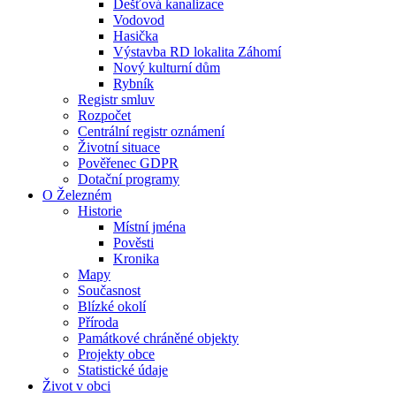
Dešťová kanalizace
Vodovod
Hasička
Výstavba RD lokalita Záhomí
Nový kulturní dům
Rybník
Registr smluv
Rozpočet
Centrální registr oznámení
Životní situace
Pověřenec GDPR
Dotační programy
O Železném
Historie
Místní jména
Pověsti
Kronika
Mapy
Současnost
Blízké okolí
Příroda
Památkové chráněné objekty
Projekty obce
Statistické údaje
Život v obci