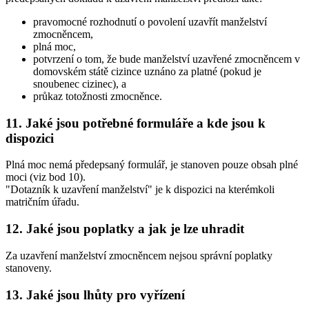
pravomocné rozhodnutí o povolení uzavřít manželství
zmocněncem,
plná moc,
potvrzení o tom, že bude manželství uzavřené zmocněncem v
domovském státě cizince uznáno za platné (pokud je
snoubenec cizinec), a
průkaz totožnosti zmocněnce.
11. Jaké jsou potřebné formuláře a kde jsou k
dispozici
Plná moc nemá předepsaný formulář, je stanoven pouze obsah plné
moci (viz bod 10).
"Dotazník k uzavření manželství" je k dispozici na kterémkoli
matričním úřadu.
12. Jaké jsou poplatky a jak je lze uhradit
Za uzavření manželství zmocněncem nejsou správní poplatky
stanoveny.
13. Jaké jsou lhůty pro vyřízení