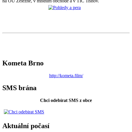
na OÚ Železné, v místním obchodě a v TIC Tišnov.
Kometa Brno
http://kometa.film/
SMS brána
Chci odebírat SMS z obce
Aktuální počasí