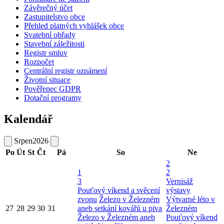
Závěrečný účet
Zastupitelstvo obce
Přehled platných vyhlášek obce
Svatební obřady
Stavební záležitosti
Registr smluv
Rozpočet
Centrální registr oznámení
Životní situace
Pověřenec GDPR
Dotační programy
Kalendář
Srpen
2026
Po
Út
St
Čt
Pá
So
Ne
2
1
2
3
Vernisáž
Pouťový víkend a svěcení
výstavy
zvonu
Železo v Železném
Výtvarné léto v
27
28
29
30
31
aneb setkání kovářů u piva
Železném
Železo v Železném aneb
Pouťový víkend