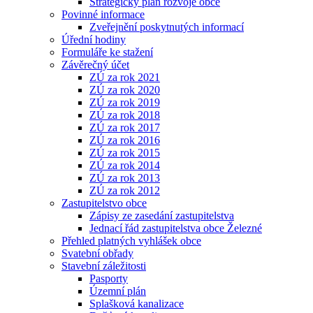
Strategický plán rozvoje obce
Povinné informace
Zveřejnění poskytnutých informací
Úřední hodiny
Formuláře ke stažení
Závěrečný účet
ZÚ za rok 2021
ZÚ za rok 2020
ZÚ za rok 2019
ZÚ za rok 2018
ZÚ za rok 2017
ZÚ za rok 2016
ZÚ za rok 2015
ZÚ za rok 2014
ZÚ za rok 2013
ZÚ za rok 2012
Zastupitelstvo obce
Zápisy ze zasedání zastupitelstva
Jednací řád zastupitelstva obce Železné
Přehled platných vyhlášek obce
Svatební obřady
Stavební záležitosti
Pasporty
Územní plán
Splašková kanalizace