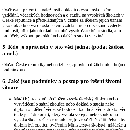
Ověřování pravosti a náležitosti dokladů o vysokoškolském
vzdělání, vědeckých hodnostech a o studiu na vysokých školách v
České republice a předkládaných v cizině za účelem jejich uznání
jako dokladu o vysokoškolském vzdělání nebo o získané vědecké
hodnosti, příp. jako dokladu o době vysokoškolského studia, a to
pro účely výkonu povolání nebo dalšího studia v cizině.
5. Kdo je oprávněn v této věci jednat (podat žádost
apod.)
Občan České republiky nebo cizinec, zpravidla držitel dokladu (není
podmínkou).
6. Jaké jsou podmínky a postup pro řešení životní
situace
Má-li být v cizině předložen vysokoškolský diplom nebo
vysvědčení o státní zkoušce nebo doklad o studiu nebo
diplom o udělení vědecké hodnosti kandidát věd a doktor věd
(dále jen "diplom"), který vydala veřejná nebo soukromá
vysoká škola v České republice, je ve většině států třeba, aby
diplom byl opatřen ověřením Ministerstva školství, mládeže a