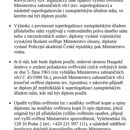
tělovýchovy (tzv. legalizace), dále opatřen vyšším ověřením
Ministerstva zahraničních věcí (tzv. superlegalizace) a
následně superlegalizován i zastupitelským úřadem státu, ve
kterém má být diplom použit.
Výjimky z povinnosti superlegalizace zastupitelským úřadem
příslušného státu vyplývají z vnitrostátního práva daného státu
nebo z mezinárodních smluv; diplomy vydané vojenskými
vysokými školami ověřuje Ministerstvo obrany, diplomy
vydané Policejní akademií České republiky pak Ministerstvo
vnitra.
Je-li stát, kde bude diplom použit, smluvní stranou Haagské
úmluvy o zrušení požadavku ověřování cizích veřejných listin
ze dne 5. října 1961 (viz vyhláška Ministerstva zahraničních
věcí č. 45/1999 Sb.), provádí Ministerstvo zahraničních věcí
konečné ověření diplomu tzv. Apostilou; v takovém případě
se diplom již nepředkládá k superlegalizaci zastupitelským
úřadem státu, kde má být diplom použit.
Opatřit vyšším ověřením lze i notářsky ověřené kopie a opisy
diplomu; na notářsky ověřenou kopii či opis diplomu, jehož
originál byl již příslušným vyšším ověřením opatřen, připojí
své vyšší ověření Ministerstvo spravedlnosti, Vyšehradská 16,
128 10 Praha 2 (tel.: +420 221 997 111), a následně oddělení
legalizace dokladů konzulárního odboru Ministerstva