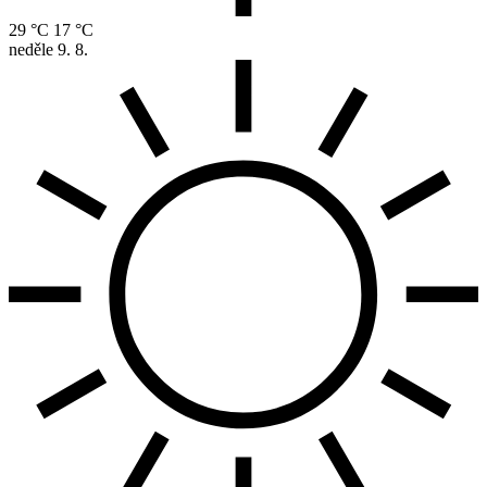
29 °C
17 °C
neděle
9. 8.