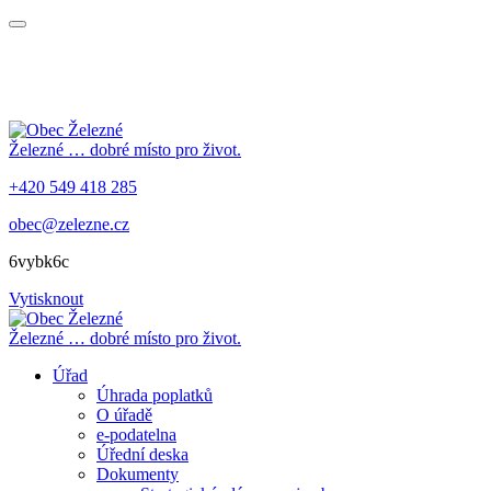
Železné
… dobré místo pro život.
+420 549 418 285
obec@zelezne.cz
6vybk6c
Vytisknout
Železné
… dobré místo pro život.
Úřad
Úhrada poplatků
O úřadě
e-podatelna
Úřední deska
Dokumenty