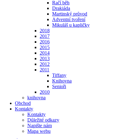
Račí běh
Drakiáda
Martinský průvod
Adventní tvoření
Mikuláš u kapličky
2018
2017
2016
2015
2014
2013
2012
2011
Tiffany
Knihovna
Senioři
2010
knihovna
Obchod
Kontakty
Kontakty
Důležité odkazy
Napište nám
Mapa webu