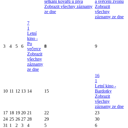
setkání kovářů u piva
a svěcení zvonu
Zobrazit všechny záznamy
Zobrazit
ze dne
všechny
záznamy ze dne
7
1
Letní
kino -
Po
3
4
5
6
8
9
večerce
Zobrazit
všechny
záznamy
ze dne
16
1
Letní kino -
10
11
12
13
14
15
Bardotky
Zobrazit
všechny
záznamy ze dne
17
18
19
20
21
22
23
24
25
26
27
28
29
30
31
1
2
3
4
5
6