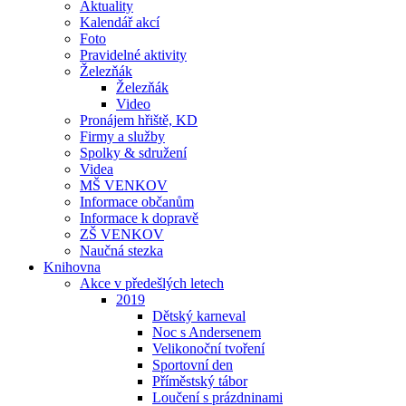
Aktuality
Kalendář akcí
Foto
Pravidelné aktivity
Železňák
Železňák
Video
Pronájem hřiště, KD
Firmy a služby
Spolky & sdružení
Videa
MŠ VENKOV
Informace občanům
Informace k dopravě
ZŠ VENKOV
Naučná stezka
Knihovna
Akce v předešlých letech
2019
Dětský karneval
Noc s Andersenem
Velikonoční tvoření
Sportovní den
Příměstský tábor
Loučení s prázdninami