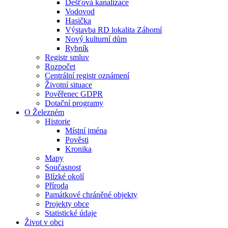
Dešťová kanalizace
Vodovod
Hasička
Výstavba RD lokalita Záhomí
Nový kulturní dům
Rybník
Registr smluv
Rozpočet
Centrální registr oznámení
Životní situace
Pověřenec GDPR
Dotační programy
O Železném
Historie
Místní jména
Pověsti
Kronika
Mapy
Současnost
Blízké okolí
Příroda
Památkové chráněné objekty
Projekty obce
Statistické údaje
Život v obci