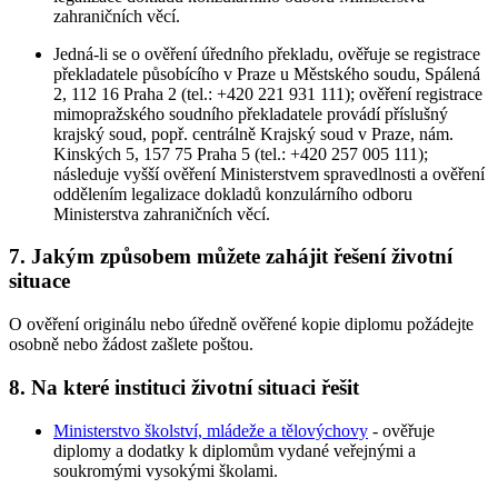
zahraničních věcí.
Jedná-li se o ověření úředního překladu, ověřuje se registrace
překladatele působícího v Praze u Městského soudu, Spálená
2, 112 16 Praha 2 (tel.: +420 221 931 111); ověření registrace
mimopražského soudního překladatele provádí příslušný
krajský soud, popř. centrálně Krajský soud v Praze, nám.
Kinských 5, 157 75 Praha 5 (tel.: +420 257 005 111);
následuje vyšší ověření Ministerstvem spravedlnosti a ověření
oddělením legalizace dokladů konzulárního odboru
Ministerstva zahraničních věcí.
7. Jakým způsobem můžete zahájit řešení životní
situace
O ověření originálu nebo úředně ověřené kopie diplomu požádejte
osobně nebo žádost zašlete poštou.
8. Na které instituci životní situaci řešit
Ministerstvo školství, mládeže a tělovýchovy
- ověřuje
diplomy a dodatky k diplomům vydané veřejnými a
soukromými vysokými školami.