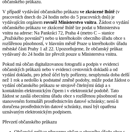
občanského průkazu.
V případě vydávání občanského průkazu
ve zkrácené lhůtě
(v
pracovních dnech do 24 hodin nebo do 5 pracovních dnů) je
vydávajícím orgánem
rovněž Ministerstvo vnitra
. Žádost o vydání
občanského průkazu ve zkrácené lhůtě lze podat u Ministerstva
vnitra na adrese: Na Pankráci 72, Praha 4 (metro C – stanice
„Pražského povstání“) nebo u kteréhokoliv obecního úřadu obce s
rozšířenou působností, v hlavním městě Praze u kteréhokoliv úřadu
městské části Prahy 1 až 22. Upozorňujeme, že občanský průkaz
vydávaný do 24 hodin lze převzít pouze u Ministerstva vnitra.
Pokud má občan digitalizovanou fotografii a podpis v evidenci
občanských průkazů nebo v evidenci cestovních dokladů a od
vydání dokladu, pro jehož účel byly pořízeny, neuplynula doba delší
než 1 rok a nedošlo k podstatné změně podoby, může podat žádost o
vydání občanského průkazu se strojově čitelnými údaji a s
kontaktním elektronickým čipem i v elektronické podobě. Tato
žádost se zasílá obecnímu úřadu obce s rozšířenou působností na
stanoveném formuláři prostřednictvím datové schránky; není-li
doručena prostřednictvím datové schránky, musí být opatřena
uznávaným elektronickým podpisem.
Převzetí občanského průkazu
Občanský průkaz převezme občan u obecního úřadu obce s