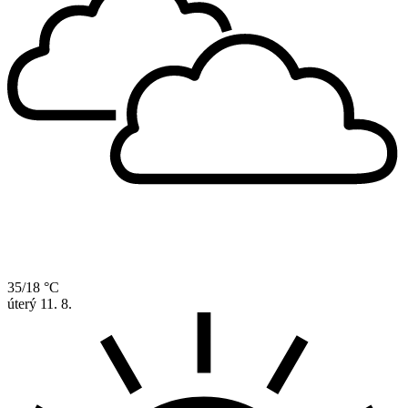
35/18 °C
úterý
11. 8.