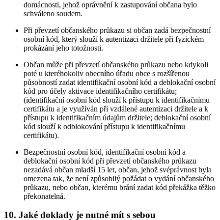
domácnosti, jehož oprávnění k zastupování občana bylo
schváleno soudem.
Při převzetí občanského průkazu si občan zadá bezpečnostní
osobní kód, který slouží k autentizaci držitele při fyzickém
prokázání jeho totožnosti.
Občan může při převzetí občanského průkazu nebo kdykoli
poté u kteréhokoliv obecního úřadu obce s rozšířenou
působností zadat identifikační osobní kód a deblokační osobní
kód pro účely aktivace identifikačního certifikátu;
(identifikační osobní kód slouží k přístupu k identifikačnímu
certifikátu a je využíván při vzdálené autentizaci držitele a k
přístupu k identifikačním údajům držitele; deblokační osobní
kód slouží k odblokování přístupu k identifikačnímu
certifikátu).
Bezpečnostní osobní kód, identifikační osobní kód a
deblokační osobní kód při převzetí občanského průkazu
nezadává občan mladší 15 let, občan, jehož svéprávnost byla
omezena tak, že není způsobilý požádat o vydání občanského
průkazu, nebo občan, kterému brání zadat kód překážka těžko
překonatelná.
10. Jaké doklady je nutné mít s sebou