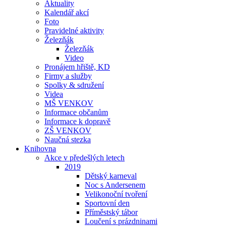
Aktuality
Kalendář akcí
Foto
Pravidelné aktivity
Železňák
Železňák
Video
Pronájem hřiště, KD
Firmy a služby
Spolky & sdružení
Videa
MŠ VENKOV
Informace občanům
Informace k dopravě
ZŠ VENKOV
Naučná stezka
Knihovna
Akce v předešlých letech
2019
Dětský karneval
Noc s Andersenem
Velikonoční tvoření
Sportovní den
Příměstský tábor
Loučení s prázdninami