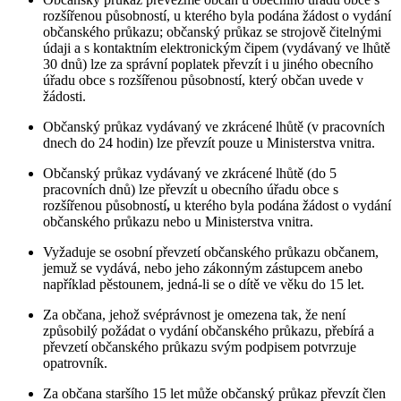
rozšířenou působností, u kterého byla podána žádost o vydání
občanského průkazu; občanský průkaz se strojově čitelnými
údaji a s kontaktním elektronickým čipem (vydávaný ve lhůtě
30 dnů) lze za správní poplatek převzít i u jiného obecního
úřadu obce s rozšířenou působností, který občan uvede v
žádosti.
Občanský průkaz vydávaný ve zkrácené lhůtě (v pracovních
dnech do 24 hodin) lze převzít pouze u Ministerstva vnitra.
Občanský průkaz vydávaný ve zkrácené lhůtě (do 5
pracovních dnů) lze převzít u obecního úřadu obce s
rozšířenou působností
,
u kterého byla podána žádost o vydání
občanského průkazu nebo u Ministerstva vnitra.
Vyžaduje se osobní převzetí občanského průkazu občanem,
jemuž se vydává, nebo jeho zákonným zástupcem anebo
například pěstounem, jedná-li se o dítě ve věku do 15 let.
Za občana, jehož svéprávnost je omezena tak, že není
způsobilý požádat o vydání občanského průkazu, přebírá a
převzetí občanského průkazu svým podpisem potvrzuje
opatrovník.
Za občana staršího 15 let může občanský průkaz převzít člen