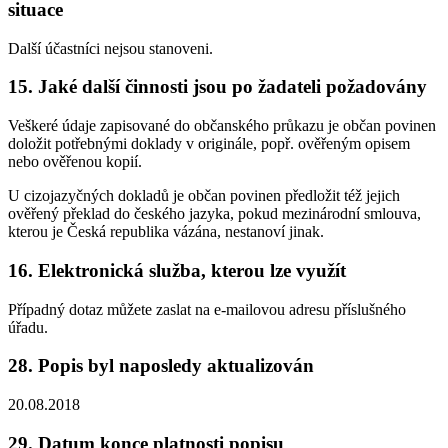
situace
Další účastníci nejsou stanoveni.
15. Jaké další činnosti jsou po žadateli požadovány
Veškeré údaje zapisované do občanského průkazu je občan povinen
doložit potřebnými doklady v originále, popř. ověřeným opisem
nebo ověřenou kopií.
U cizojazyčných dokladů je občan povinen předložit též jejich
ověřený překlad do českého jazyka, pokud mezinárodní smlouva,
kterou je Česká republika vázána, nestanoví jinak.
16. Elektronická služba, kterou lze využít
Případný dotaz můžete zaslat na e-mailovou adresu příslušného
úřadu.
28. Popis byl naposledy aktualizován
20.08.2018
29. Datum konce platnosti popisu