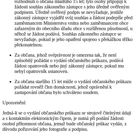
rozhodnutí o občana mladšího 15 let; tyto osoby připojují k
žádosti souhlas zákonného zástupce s jeho úředně ověřeným
podpisem. Úředně ověřený podpis se nevyžaduje, jestliže
zákonný zástupce vyjádřil svůj souhlas a žádost podepíše před
zaměstnancem Ministerstva vnitra nebo zaměstnancem obce
zařazeným do obecního úřadu obce s rozšířenou působností, u
něhož se žádost podává. Souhlas zákonného zástupce se
nevyžaduje, pokud je jeho opatření spojeno s překážkou těžko
překonatelnou.
Za občana, jehož svéprávnost je omezena tak, že není
způsobilý požádat o vydání občanského průkazu, podává
žádost opatrovník nebo jiný zákonný zástupce, pokud mu
nebyl opatrovník ustanoven.
Za občana staršího 15 let může o vydání občanského průkazu
požádat rovněž člen domácnosti, jehož oprávnění k
zastupování občana bylo schváleno soudem.
Upozornění:
Jedná-li se o vydání občanského průkazu se strojově čitelnými údaji
a s kontaktním elektronickým čipem, je nutná při podání žádosti
osobní přítomnost občana, jemuž bude občanský průkaz vydán, z
důvodu pořizování jeho fotografie a podpisu.