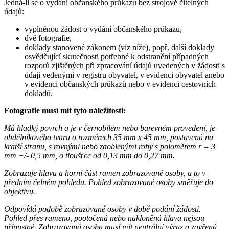
Jedná-li se o vydání občanského průkazu bez strojově čitelných
údajů:
vyplněnou žádost o vydání občanského průkazu,
dvě fotografie,
doklady stanovené zákonem (viz níže), popř. další doklady
osvědčující skutečnosti potřebné k odstranění případných
rozporů zjištěných při zpracování údajů uvedených v žádosti s
údaji vedenými v registru obyvatel, v evidenci obyvatel anebo
v evidenci občanských průkazů nebo v evidenci cestovních
dokladů.
Fotografie musí mít tyto náležitosti:
Má hladký povrch a je v černobílém nebo barevném provedení, je
obdélníkového tvaru o rozměrech 35 mm x 45 mm, postavená na
kratší stranu, s rovnými nebo zaoblenými rohy s poloměrem r = 3
mm +/- 0,5 mm, o tloušťce od 0,13 mm do 0,27 mm.
Zobrazuje hlavu a horní část ramen zobrazované osoby, a to v
předním čelném pohledu. Pohled zobrazované osoby směřuje do
objektivu.
Odpovídá podobě zobrazované osoby v době podání žádosti.
Pohled přes rameno, pootočená nebo nakloněná hlava nejsou
přípustné. Zobrazovaná osoba musí mít neutrální výraz a zavřená