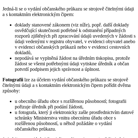
Jedná-li se o vydání občanského průkazu se strojově čitelnými údaji
a s kontaktním elektronickým čipem:
doklady stanovené zákonem (viz níže), popř. další doklady
osvědčující skutečnosti potřebné k odstranění případných
rozporů zjištěných při zpracování údajů uvedených v žádosti s
údaji vedenými v registru obyvatel, v evidenci obyvatel anebo
v evidenci občanských průkazů nebo v evidenci cestovních
dokladů,
nepodává se vyplněná žádost na úředním tiskopisu, protože
žádost se všemi potřebnými údaji vytiskne úředník a občan
potvrdí podpisem jejich správnost a úplnost.
Fotografii
lze za účelem vydání občanského průkazu se strojově
čitelnými údaji a s kontaktním elektronickým čipem pořídit dvěma
způsoby:
u obecního úřadu obce s rozšířenou působností; fotografii
pořizuje úředník při podání žádosti,
u fotografa, který ji elektronicky zašle prostřednictvím datové
schránky Ministerstva vnitra obecnímu úřadu obce s
rozšířenou působností, u něhož požádáte o vydání
občanského průkazu.