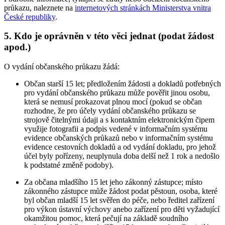
průkazu, naleznete na
internetových stránkách Ministerstva vnitra
České republiky
.
5. Kdo je oprávněn v této věci jednat (podat žádost
apod.)
O vydání občanského průkazu žádá:
Občan starší 15 let; předložením žádosti a dokladů potřebných
pro vydání občanského průkazu může pověřit jinou osobu,
která se nemusí prokazovat plnou mocí (pokud se občan
rozhodne, že pro účely vydání občanského průkazu se
strojově čitelnými údaji a s kontaktním elektronickým čipem
využije fotografii a podpis vedené v informačním systému
evidence občanských průkazů nebo v informačním systému
evidence cestovních dokladů a od vydání dokladu, pro jehož
účel byly pořízeny, neuplynula doba delší než 1 rok a nedošlo
k podstatné změně podoby).
Za občana mladšího 15 let jeho zákonný zástupce; místo
zákonného zástupce může žádost podat pěstoun, osoba, které
byl občan mladší 15 let svěřen do péče, nebo ředitel zařízení
pro výkon ústavní výchovy anebo zařízení pro děti vyžadující
okamžitou pomoc, která pečují na základě soudního