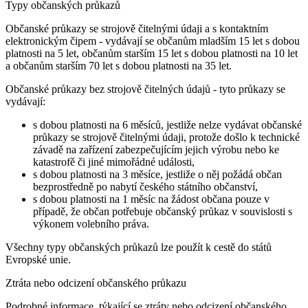
Typy občanských průkazů
Občanské průkazy se strojově čitelnými údaji a s kontaktním
elektronickým čipem - vydávají se občanům mladším 15 let s dobou
platnosti na 5 let, občanům starším 15 let s dobou platnosti na 10 let
a občanům starším 70 let s dobou platnosti na 35 let.
Občanské průkazy bez strojově čitelných údajů - tyto průkazy se
vydávají:
s dobou platnosti na 6 měsíců, jestliže nelze vydávat občanské
průkazy se strojově čitelnými údaji, protože došlo k technické
závadě na zařízení zabezpečujícím jejich výrobu nebo ke
katastrofě či jiné mimořádné události,
s dobou platnosti na 3 měsíce, jestliže o něj požádá občan
bezprostředně po nabytí českého státního občanství,
s dobou platnosti na 1 měsíc na žádost občana pouze v
případě, že občan potřebuje občanský průkaz v souvislosti s
výkonem volebního práva.
Všechny typy občanských průkazů lze použít k cestě do států
Evropské unie.
Ztráta nebo odcizení občanského průkazu
Podrobné informace, týkající se ztráty nebo odcizení občanského