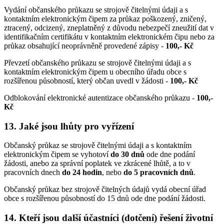
Vydání občanského průkazu se strojově čitelnými údaji a s
kontaktním elektronickým čipem za průkaz poškozený, zničený,
ztracený, odcizený, zneplatněný z důvodu nebezpečí zneužití dat v
identifikačním certifikátu v kontaktním elektronickém čipu nebo za
průkaz obsahující neoprávněně provedené zápisy -
100,- Kč
Převzetí občanského průkazu se strojově čitelnými údaji a s
kontaktním elektronickým čipem u obecního úřadu obce s
rozšířenou působností, který občan uvedl v žádosti -
100,- Kč
Odblokování elektronické autentizace občanského průkazu -
100,-
Kč
13. Jaké jsou lhůty pro vyřízení
Občanský průkaz se strojově čitelnými údaji a s kontaktním
elektronickým čipem se vyhotoví
do 30 dnů
ode dne podání
žádosti, anebo za správní poplatek ve zkrácené lhůtě, a to v
pracovních dnech
do 24 hodin
, nebo
do 5 pracovních dnů
.
Občanský průkaz bez strojově čitelných údajů vydá obecní úřad
obce s rozšířenou působností do 15 dnů ode dne podání žádosti.
14. Kteří jsou další účastníci (dotčení) řešení životní