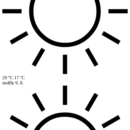
29 °C
17 °C
neděle
9. 8.