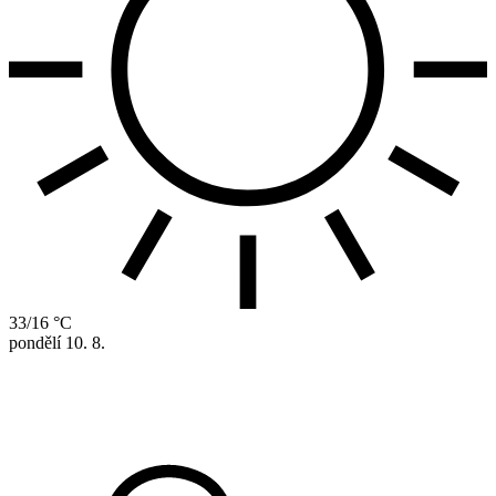
33/16 °C
pondělí
10. 8.