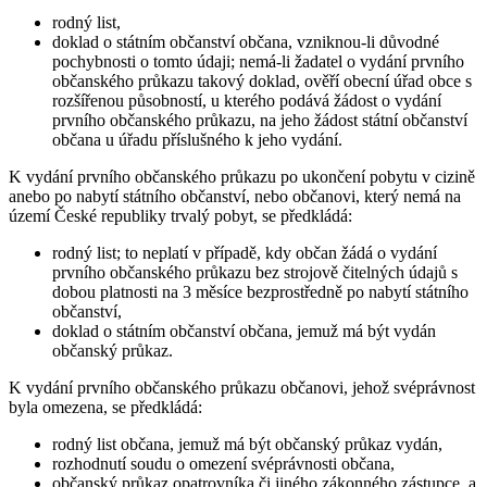
rodný list,
doklad o státním občanství občana, vzniknou-li důvodné
pochybnosti o tomto údaji; nemá-li žadatel o vydání prvního
občanského průkazu takový doklad, ověří obecní úřad obce s
rozšířenou působností, u kterého podává žádost o vydání
prvního občanského průkazu, na jeho žádost státní občanství
občana u úřadu příslušného k jeho vydání.
K vydání prvního občanského průkazu po ukončení pobytu v cizině
anebo po nabytí státního občanství, nebo občanovi, který nemá na
území České republiky trvalý pobyt, se předkládá:
rodný list; to neplatí v případě, kdy občan žádá o vydání
prvního občanského průkazu bez strojově čitelných údajů s
dobou platnosti na 3 měsíce bezprostředně po nabytí státního
občanství,
doklad o státním občanství občana, jemuž má být vydán
občanský průkaz.
K vydání prvního občanského průkazu občanovi, jehož svéprávnost
byla omezena, se předkládá:
rodný list občana, jemuž má být občanský průkaz vydán,
rozhodnutí soudu o omezení svéprávnosti občana,
občanský průkaz opatrovníka či jiného zákonného zástupce, a