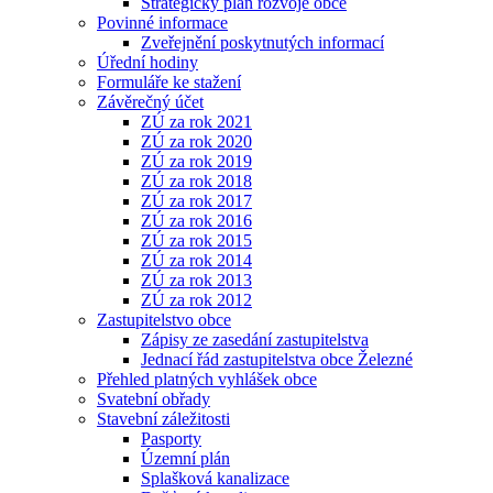
Strategický plán rozvoje obce
Povinné informace
Zveřejnění poskytnutých informací
Úřední hodiny
Formuláře ke stažení
Závěrečný účet
ZÚ za rok 2021
ZÚ za rok 2020
ZÚ za rok 2019
ZÚ za rok 2018
ZÚ za rok 2017
ZÚ za rok 2016
ZÚ za rok 2015
ZÚ za rok 2014
ZÚ za rok 2013
ZÚ za rok 2012
Zastupitelstvo obce
Zápisy ze zasedání zastupitelstva
Jednací řád zastupitelstva obce Železné
Přehled platných vyhlášek obce
Svatební obřady
Stavební záležitosti
Pasporty
Územní plán
Splašková kanalizace