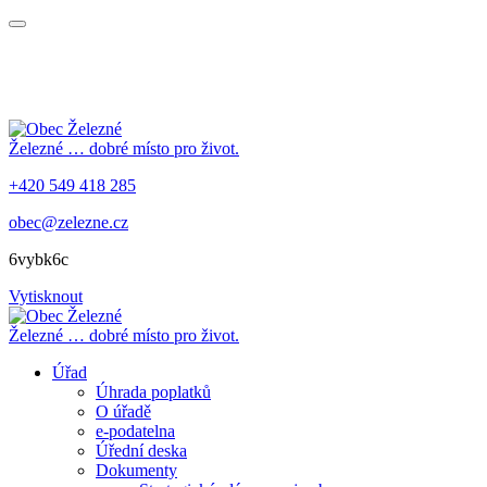
Železné
… dobré místo pro život.
+420 549 418 285
obec@zelezne.cz
6vybk6c
Vytisknout
Železné
… dobré místo pro život.
Úřad
Úhrada poplatků
O úřadě
e-podatelna
Úřední deska
Dokumenty