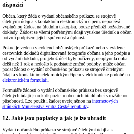
dispozici
Občan, který žádá o vydání občanského průkazu se strojově
čitelnými údaji a s kontaktním elektronickým čipem, nepodává
vyplněnou žádost na úředním tiskopisu, pouze předloží požadované
doklady. Žádost se všemi potřebnými údaji vytiskne úředník a občan
potvrdí podpisem jejich správnost a úplnost.
Pokud je vedena v evidenci občanských průkazů nebo v evidenci
cestovních dokladů digitalizovaná fotografie občana a jeho podpis a
od vydání dokladu, pro jehož účel byly pořízeny, neuplynula doba
delší než 1 rok a nedošlo k podstatné změně podoby, může občan
podat žádost o vydání občanského průkazu se strojově čitelnými
údaji a s kontaktním elektronickým čipem v elektronické podobě na
elektronickém formuláři
.
Formuláře žádosti o vydání občanského průkazu bez strojově
čitelných údajů jsou k dispozici u obecních úřadů obcí s rozšířenou
působností. Lze použít i žádost uveřejněnou na
internetových
stránkách Ministerstva vnitra České republiky
.
12. Jaké jsou poplatky a jak je lze uhradit
Vydání občanského průkazu se strojově čitelnými údaji a s