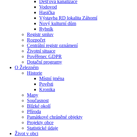
Dešťová kanalizace
Vodovod
Hasička
Výstavba RD lokalita Záhomí
Nový kulturní dům
Rybník
Registr smluv
Rozpočet
Centrální registr oznámení
Životní situace
Pověřenec GDPR
Dotační programy
O Železném
Historie
Místní jména
Pověsti
Kronika
Mapy
Současnost
Blízké okolí
Příroda
Památkové chráněné objekty
Projekty obce
Statistické údaje
Život v obci