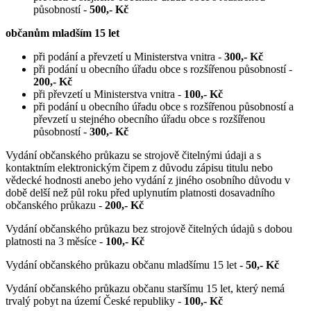
působností -
500,- Kč
občanům mladším 15 let
při podání a převzetí u Ministerstva vnitra -
300,- Kč
při podání u obecního úřadu obce s rozšířenou působností -
200,- Kč
při převzetí u Ministerstva vnitra -
100,- Kč
při podání u obecního úřadu obce s rozšířenou působností a
převzetí u stejného obecního úřadu obce s rozšířenou
působností -
300,- Kč
Vydání občanského průkazu se strojově čitelnými údaji a s
kontaktním elektronickým čipem z důvodu zápisu titulu nebo
vědecké hodnosti anebo jeho vydání z jiného osobního důvodu v
době delší než půl roku před uplynutím platnosti dosavadního
občanského průkazu -
200,- Kč
Vydání občanského průkazu bez strojově čitelných údajů s dobou
platnosti na 3 měsíce -
100,- Kč
Vydání občanského průkazu občanu mladšímu 15 let -
50,- Kč
Vydání občanského průkazu občanu staršímu 15 let, který nemá
trvalý pobyt na území České republiky -
100,- Kč