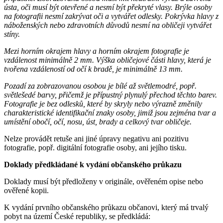
ústa, oči musí být otevřené a nesmí být překryté vlasy. Brýle osoby
na fotografii nesmí zakrývat oči a vytvářet odlesky. Pokrývka hlavy z
náboženských nebo zdravotních důvodů nesmí na obličeji vytvářet
stíny.
Mezi horním okrajem hlavy a horním okrajem fotografie je
vzdálenost minimálně 2 mm. Výška obličejové části hlavy, která je
tvořena vzdáleností od očí k bradě, je minimálně 13 mm.
Pozadí za zobrazovanou osobou je bílé až světlemodré, popř.
světlešedé barvy, přičemž je přípustný plynulý přechod těchto barev.
Fotografie je bez odlesků, které by skryly nebo výrazně změnily
charakteristické identifikační znaky osoby, jimiž jsou zejména tvar a
umístění obočí, očí, nosu, úst, brady a celkový tvar obličeje.
Nelze provádět retuše ani jiné úpravy negativu ani pozitivu
fotografie, popř. digitální fotografie osoby, ani jejího tisku.
Doklady předkládané k vydání občanského průkazu
Doklady musí být předloženy v originále, ověřeném opise nebo
ověřené kopii.
K vydání prvního občanského průkazu občanovi, který má trvalý
pobyt na území České republiky, se předkládá: