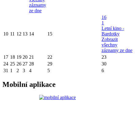
záznamy
ze dne
16
1
Letní kino -
10
11
12
13
14
15
Bardotky
Zobrazit
všechny
záznamy ze dne
17
18
19
20
21
22
23
24
25
26
27
28
29
30
31
1
2
3
4
5
6
Mobilní aplikace