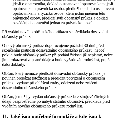
jde-li o opatrovníka, doklad o ustanovení opatrovníkem; je-li
opatrovníkem právnická osoba, předloží doklad o ustanovení
opatrovníkem, a fyzická osoba, která jedná jménem této
právnické osoby, předloží svůj občanský průkaz a doklad
osvědčující oprávnění jednat za právnickou osobu.
Při vydání nového občanského průkazu se předkládá dosavadní
občanský průkaz.
O nový občanský průkaz doporučujeme požádat 30 dnů před
skončením platnosti dosavadního občanského průkazu, neboť
pokud bude občanský průkaz při podání žádosti již neplatný, nelze
jím prokazovat zapsané údaje a bude vyžadován rodný list, popř.
další doklady.
Občan, který nemůže předložit dosavadní občanský průkaz, je
povinen prokázat totožnost a předložit potvrzení o občanském
průkazu vydané při ohlášení ztráty, odcizení nebo zničení
dosavadního občanského průkazu.
Občan, jemuž byl vydán občanský průkaz bez strojově čitelných
údajů bezprostředně po nabytí státního občanství, předkládá před
vydáním nového občanského průkazu rodný list.
11. Jaké jsou potřebné formuláře a kde jsou k