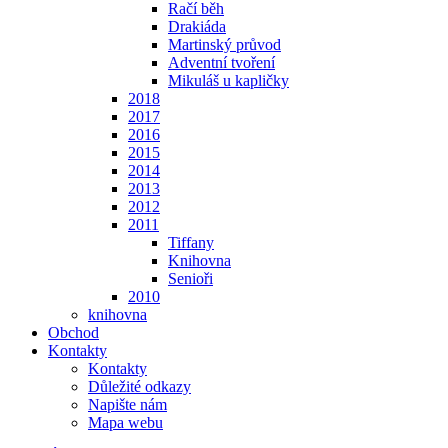
Račí běh
Drakiáda
Martinský průvod
Adventní tvoření
Mikuláš u kapličky
2018
2017
2016
2015
2014
2013
2012
2011
Tiffany
Knihovna
Senioři
2010
knihovna
Obchod
Kontakty
Kontakty
Důležité odkazy
Napište nám
Mapa webu