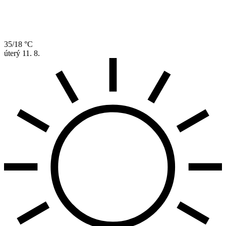
35/18 °C
úterý
11. 8.