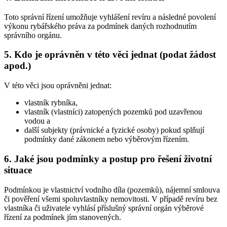
Toto správní řízení umožňuje vyhlášení revíru a následné povolení
výkonu rybářského práva za podmínek daných rozhodnutím
správního orgánu.
5. Kdo je oprávněn v této věci jednat (podat žádost
apod.)
V této věci jsou oprávněni jednat:
vlastník rybníka,
vlastník (vlastníci) zatopených pozemků pod uzavřenou
vodou a
další subjekty (právnické a fyzické osoby) pokud splňují
podmínky dané zákonem nebo výběrovým řízením.
6. Jaké jsou podmínky a postup pro řešení životní
situace
Podmínkou je vlastnictví vodního díla (pozemků), nájemní smlouva
či pověření všemi spoluvlastníky nemovitosti. V případě revíru bez
vlastníka či uživatele vyhlásí příslušný správní orgán výběrové
řízení za podmínek jím stanovených.