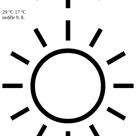
29 °C
17 °C
neděle
9. 8.