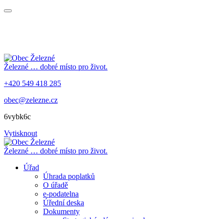
Železné
… dobré místo pro život.
+420 549 418 285
obec@zelezne.cz
6vybk6c
Vytisknout
Železné
… dobré místo pro život.
Úřad
Úhrada poplatků
O úřadě
e-podatelna
Úřední deska
Dokumenty