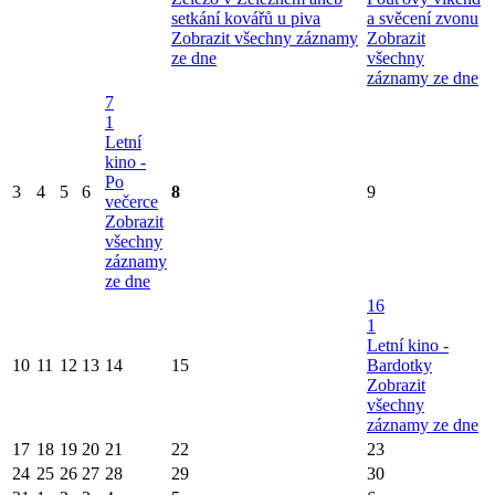
setkání kovářů u piva
a svěcení zvonu
Zobrazit všechny záznamy
Zobrazit
ze dne
všechny
záznamy ze dne
7
1
Letní
kino -
Po
3
4
5
6
8
9
večerce
Zobrazit
všechny
záznamy
ze dne
16
1
Letní kino -
10
11
12
13
14
15
Bardotky
Zobrazit
všechny
záznamy ze dne
17
18
19
20
21
22
23
24
25
26
27
28
29
30