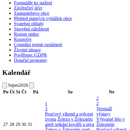
Formuláře ke stažení
Závěrečný účet
Zastupitelstvo obce
Přehled platných vyhlášek obce
Svatební obřady
Stavební záležitosti
Registr smluv
Rozpočet
Centrální registr oznámení
Životní situace
Pověřenec GDPR
Dotační programy
Kalendář
Srpen
2026
Po
Út
St
Čt
Pá
So
Ne
2
1
2
3
Vernisáž
Pouťový víkend a svěcení
výstavy
zvonu
Železo v Železném
Výtvarné léto v
27
28
29
30
31
aneb setkání kovářů u piva
Železném
Železo v Železném aneb
Pouťový víkend