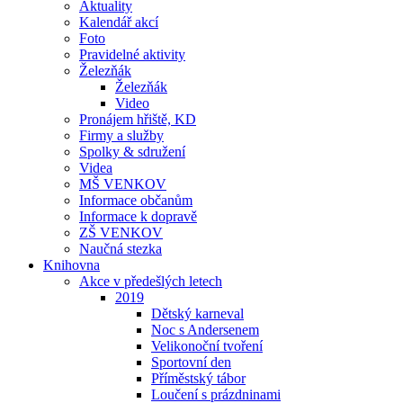
Aktuality
Kalendář akcí
Foto
Pravidelné aktivity
Železňák
Železňák
Video
Pronájem hřiště, KD
Firmy a služby
Spolky & sdružení
Videa
MŠ VENKOV
Informace občanům
Informace k dopravě
ZŠ VENKOV
Naučná stezka
Knihovna
Akce v předešlých letech
2019
Dětský karneval
Noc s Andersenem
Velikonoční tvoření
Sportovní den
Příměstský tábor
Loučení s prázdninami