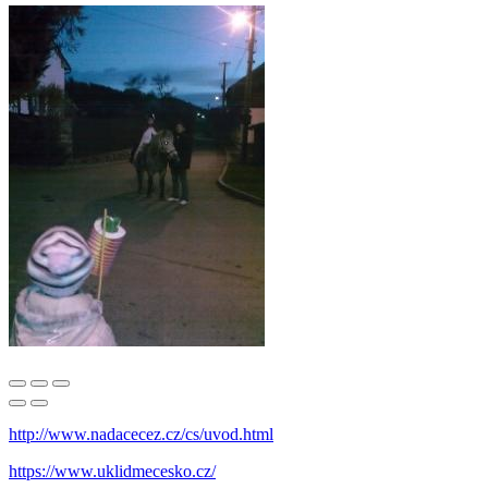
http://www.nadacecez.cz/cs/uvod.html
https://www.uklidmecesko.cz/