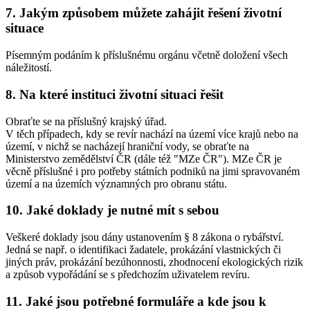
7. Jakým způsobem můžete zahájit řešení životní
situace
Písemným podáním k příslušnému orgánu včetně doložení všech
náležitostí.
8. Na které instituci životní situaci řešit
Obraťte se na příslušný krajský úřad.
V těch případech, kdy se revír nachází na území více krajů nebo na
území, v nichž se nacházejí hraniční vody, se obraťte na
Ministerstvo zemědělství ČR (dále též "MZe ČR"). MZe ČR je
věcně příslušné i pro potřeby státních podniků na jimi spravovaném
území a na územích významných pro obranu státu.
10. Jaké doklady je nutné mít s sebou
Veškeré doklady jsou dány ustanovením § 8 zákona o rybářství.
Jedná se např. o identifikaci žadatele, prokázání vlastnických či
jiných práv, prokázání bezúhonnosti, zhodnocení ekologických rizik
a způsob vypořádání se s předchozím uživatelem revíru.
11. Jaké jsou potřebné formuláře a kde jsou k