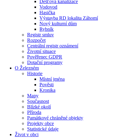
Dešťová kanalizace
Vodovod
Hasička
Výstavba RD lokalita Záhomí
Nový kulturní dům
Rybník
Registr smluv
Rozpočet
Centrální registr oznámení
Životní situace
Pověřenec GDPR
Dotační programy
O Železném
Historie
Místní jména
Pověsti
Kronika
Mapy
Současnost
Blízké okolí
Příroda
Památkové chráněné objekty
Projekty obce
Statistické údaje
Život v obci