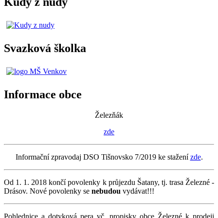
Kudy z nudy
Svazková školka
Informace obce
Železňák
zde
Informační zpravodaj DSO Tišnovsko 7/2019 ke stažení
zde
.
Od 1. 1. 2018 končí povolenky k průjezdu Šatany, tj. trasa Železné -
Drásov. Nové povolenky se
nebudou
vydávat!!!
Pohlednice a dotyková pera vč. propisky obce Železné k prodeji