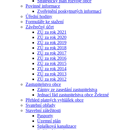
Strategický plán rozvoje obce
Povinné informace
Zveřejnění poskytnutých informací
Úřední hodiny
Formuláře ke stažení
Závěrečný účet
ZÚ za rok 2021
ZÚ za rok 2020
ZÚ za rok 2019
ZÚ za rok 2018
ZÚ za rok 2017
ZÚ za rok 2016
ZÚ za rok 2015
ZÚ za rok 2014
ZÚ za rok 2013
ZÚ za rok 2012
Zastupitelstvo obce
Zápisy ze zasedání zastupitelstva
Jednací řád zastupitelstva obce Železné
Přehled platných vyhlášek obce
Svatební obřady
Stavební záležitosti
Pasporty
Územní plán
Splašková kanalizace