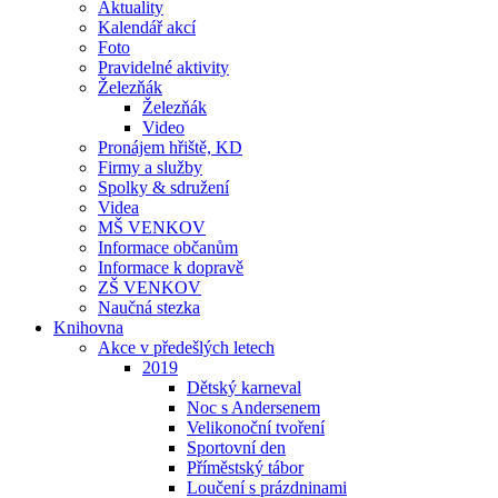
Aktuality
Kalendář akcí
Foto
Pravidelné aktivity
Železňák
Železňák
Video
Pronájem hřiště, KD
Firmy a služby
Spolky & sdružení
Videa
MŠ VENKOV
Informace občanům
Informace k dopravě
ZŠ VENKOV
Naučná stezka
Knihovna
Akce v předešlých letech
2019
Dětský karneval
Noc s Andersenem
Velikonoční tvoření
Sportovní den
Příměstský tábor
Loučení s prázdninami