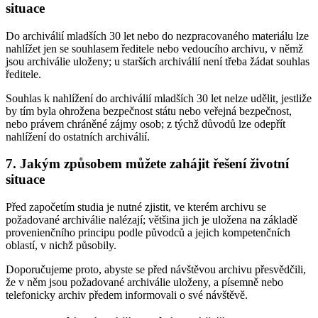
situace
Do archiválií mladších 30 let nebo do nezpracovaného materiálu lze
nahlížet jen se souhlasem ředitele nebo vedoucího archivu, v němž
jsou archiválie uloženy; u starších archiválií není třeba žádat souhlas
ředitele.
Souhlas k nahlížení do archiválií mladších 30 let nelze udělit, jestliže
by tím byla ohrožena bezpečnost státu nebo veřejná bezpečnost,
nebo právem chráněné zájmy osob; z týchž důvodů lze odepřít
nahlížení do ostatních archiválií.
7. Jakým způsobem můžete zahájit řešení životní
situace
Před započetím studia je nutné zjistit, ve kterém archivu se
požadované archiválie nalézají; většina jich je uložena na základě
provenienčního principu podle původců a jejich kompetenčních
oblastí, v nichž působily.
Doporučujeme proto, abyste se před návštěvou archivu přesvědčili,
že v něm jsou požadované archiválie uloženy, a písemně nebo
telefonicky archiv předem informovali o své návštěvě.