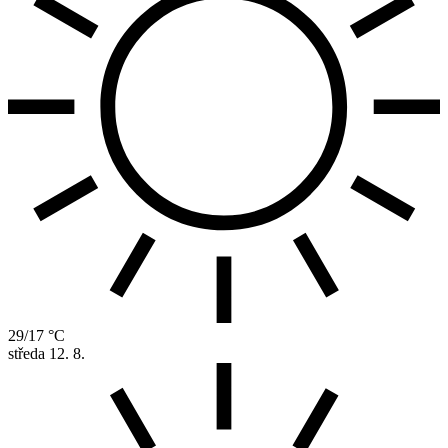
29/17 °C
středa
12. 8.