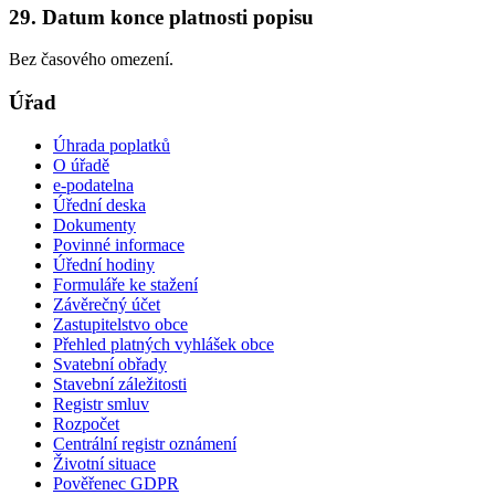
29. Datum konce platnosti popisu
Bez časového omezení.
Úřad
Úhrada poplatků
O úřadě
e-podatelna
Úřední deska
Dokumenty
Povinné informace
Úřední hodiny
Formuláře ke stažení
Závěrečný účet
Zastupitelstvo obce
Přehled platných vyhlášek obce
Svatební obřady
Stavební záležitosti
Registr smluv
Rozpočet
Centrální registr oznámení
Životní situace
Pověřenec GDPR