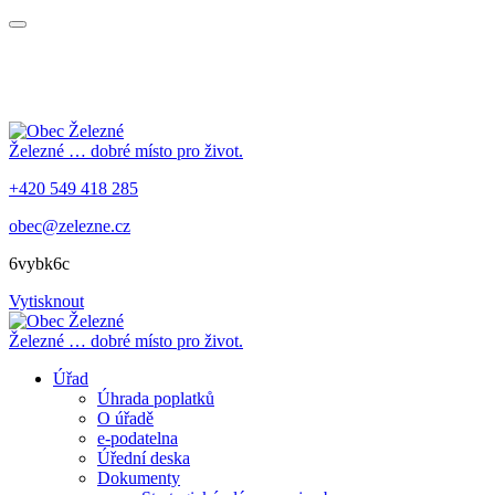
Železné
… dobré místo pro život.
+420 549 418 285
obec@zelezne.cz
6vybk6c
Vytisknout
Železné
… dobré místo pro život.
Úřad
Úhrada poplatků
O úřadě
e-podatelna
Úřední deska
Dokumenty