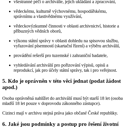
všestranné péči o archiválie, jejich ukládání a zpracování,
vědeckému, kulturně výchovnému, hospodářskému,
správnímu a vlastivědnému využívání,
vědeckovýzkumné činnosti v oblasti archivnictví, historie a
příbuzných vědních oborů,
výkonu státní správy v oblasti dohledu na spisovou službu,
vyřazování písemností (skartační řízení) a výběru archiválií,
provádění rešerší pro tuzemské i zahraniční badatele,
vyhledávání archiválií pro pořizování výpisů, opisů a
reprodukcí, jak pro účely státní správy, tak i pro veřejnost.
5. Kdo je oprávněn v této věci jednat (podat žádost
apod.)
Osoba oprávněná nahlížet do archiválií musí být starší 18 let (osoba
mladší 18 let pouze v doprovodu zákonného zástupce).
Cizinci mají v archivu stejná práva jako občané České republiky.
6. Jaké jsou podmínky a postup pro řešení životní