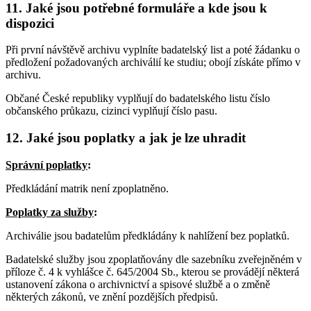
11. Jaké jsou potřebné formuláře a kde jsou k
dispozici
Při první návštěvě archivu vyplníte badatelský list a poté žádanku o
předložení požadovaných archiválií ke studiu; obojí získáte přímo v
archivu.
Občané České republiky vyplňují do badatelského listu číslo
občanského průkazu, cizinci vyplňují číslo pasu.
12. Jaké jsou poplatky a jak je lze uhradit
Správní poplatky
:
Předkládání matrik není zpoplatněno.
Poplatky za služby
:
Archiválie jsou badatelům předkládány k nahlížení bez poplatků.
Badatelské služby jsou zpoplatňovány dle sazebníku zveřejněném v
příloze č. 4 k vyhlášce č. 645/2004 Sb., kterou se provádějí některá
ustanovení zákona o archivnictví a spisové službě a o změně
některých zákonů, ve znění pozdějších předpisů.