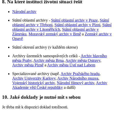
8. Na které instituci životní situaci řešit
Národní archiv
Státní oblastní archivy -
Státní oblastní archiv v Praze
,
Státní
oblastní archiv v Třeboni
,
Státní oblastní archiv v Plzni
,
Státní
oblastní archiv v Litoměřicích
,
Státní oblastní archiv v
Zámrsku
,
Moravský zemský archiv v Brně
a
Zemský archiv v
Opavě
Státní okresní archivy (v každém okrese)
Archivy územních samosprávných celků -
Archiv hlavního
města Prahy
,
Archiv města Brna
,
Archiv města Ostravy
,
Archiv města Plzně
a
Archiv města Ústí nad Labem
Specializované archivy (např.
Archiv Pražského hradu
,
Archiv Univerzity Karlovy
,
Archiv Národního muzea
,
Vojenský historický archiv
,
Národní filmový archiv
,
Archiv
Akademie věd České republiky
a další)
10. Jaké doklady je nutné mít s sebou
Je třeba mít k dispozici doklad totožnosti.