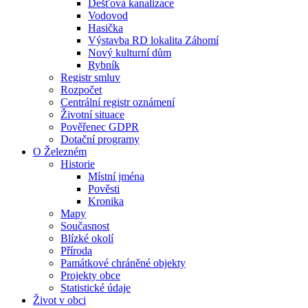
Dešťová kanalizace
Vodovod
Hasička
Výstavba RD lokalita Záhomí
Nový kulturní dům
Rybník
Registr smluv
Rozpočet
Centrální registr oznámení
Životní situace
Pověřenec GDPR
Dotační programy
O Železném
Historie
Místní jména
Pověsti
Kronika
Mapy
Současnost
Blízké okolí
Příroda
Památkové chráněné objekty
Projekty obce
Statistické údaje
Život v obci