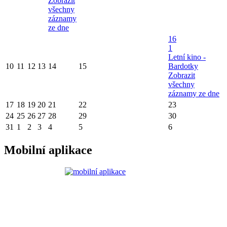
Zobrazit
všechny
záznamy
ze dne
16
1
Letní kino -
10
11
12
13
14
15
Bardotky
Zobrazit
všechny
záznamy ze dne
17
18
19
20
21
22
23
24
25
26
27
28
29
30
31
1
2
3
4
5
6
Mobilní aplikace