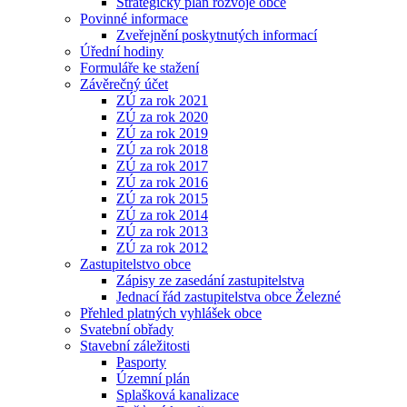
Strategický plán rozvoje obce
Povinné informace
Zveřejnění poskytnutých informací
Úřední hodiny
Formuláře ke stažení
Závěrečný účet
ZÚ za rok 2021
ZÚ za rok 2020
ZÚ za rok 2019
ZÚ za rok 2018
ZÚ za rok 2017
ZÚ za rok 2016
ZÚ za rok 2015
ZÚ za rok 2014
ZÚ za rok 2013
ZÚ za rok 2012
Zastupitelstvo obce
Zápisy ze zasedání zastupitelstva
Jednací řád zastupitelstva obce Železné
Přehled platných vyhlášek obce
Svatební obřady
Stavební záležitosti
Pasporty
Územní plán
Splašková kanalizace