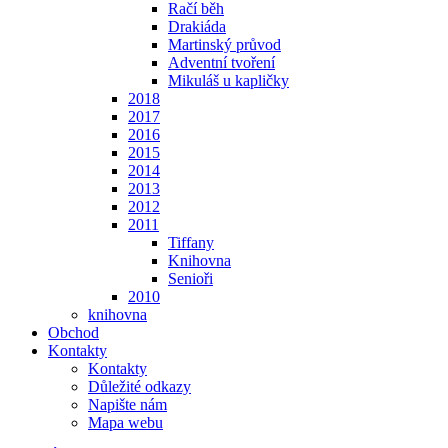
Račí běh
Drakiáda
Martinský průvod
Adventní tvoření
Mikuláš u kapličky
2018
2017
2016
2015
2014
2013
2012
2011
Tiffany
Knihovna
Senioři
2010
knihovna
Obchod
Kontakty
Kontakty
Důležité odkazy
Napište nám
Mapa webu