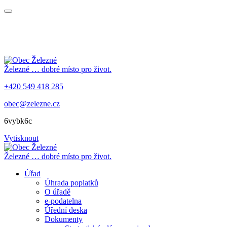
Železné
… dobré místo pro život.
+420 549 418 285
obec@zelezne.cz
6vybk6c
Vytisknout
Železné
… dobré místo pro život.
Úřad
Úhrada poplatků
O úřadě
e-podatelna
Úřední deska
Dokumenty