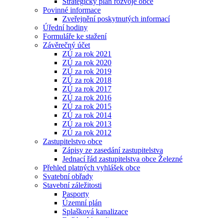
Strategický plán rozvoje obce
Povinné informace
Zveřejnění poskytnutých informací
Úřední hodiny
Formuláře ke stažení
Závěrečný účet
ZÚ za rok 2021
ZÚ za rok 2020
ZÚ za rok 2019
ZÚ za rok 2018
ZÚ za rok 2017
ZÚ za rok 2016
ZÚ za rok 2015
ZÚ za rok 2014
ZÚ za rok 2013
ZÚ za rok 2012
Zastupitelstvo obce
Zápisy ze zasedání zastupitelstva
Jednací řád zastupitelstva obce Železné
Přehled platných vyhlášek obce
Svatební obřady
Stavební záležitosti
Pasporty
Územní plán
Splašková kanalizace