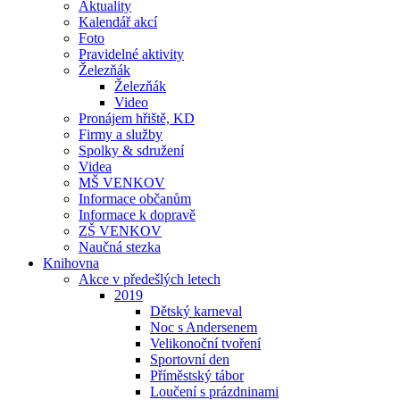
Aktuality
Kalendář akcí
Foto
Pravidelné aktivity
Železňák
Železňák
Video
Pronájem hřiště, KD
Firmy a služby
Spolky & sdružení
Videa
MŠ VENKOV
Informace občanům
Informace k dopravě
ZŠ VENKOV
Naučná stezka
Knihovna
Akce v předešlých letech
2019
Dětský karneval
Noc s Andersenem
Velikonoční tvoření
Sportovní den
Příměstský tábor
Loučení s prázdninami