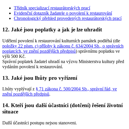
Třídník specializací restaurátorských prací
Evidenční dotazník žadatele o povolení k restaurování
Chronologický přehled provedených restaurátorských prací
12. Jaké jsou poplatky a jak je lze uhradit
Udělení povolení k restaurování kulturních památek podléhá (dle
položky 22 písm. c) přílohy k zákonu č. 634/2004 Sb., o správních
poplatcích, ve znění pozdějších předpisů
) správnímu poplatku ve
výši 500 Kč.
Správní poplatek žadatel uhradí na výzvu Ministerstva kultury před
vydáním povolení k restaurování.
13. Jaké jsou lhůty pro vyřízení
Lhůty vyplývají z
§ 71 zákona č. 500/2004 Sb., správní řád, ve
znění pozdějších předpisů
.
14. Kteří jsou další účastníci (dotčení) řešení životní
situace
Další účastníci postupu nejsou stanoveni.