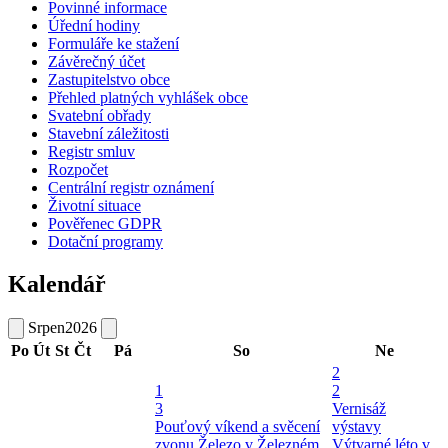
Povinné informace
Úřední hodiny
Formuláře ke stažení
Závěrečný účet
Zastupitelstvo obce
Přehled platných vyhlášek obce
Svatební obřady
Stavební záležitosti
Registr smluv
Rozpočet
Centrální registr oznámení
Životní situace
Pověřenec GDPR
Dotační programy
Kalendář
Srpen
2026
Po
Út
St
Čt
Pá
So
Ne
2
1
2
3
Vernisáž
Pouťový víkend a svěcení
výstavy
zvonu
Železo v Železném
Výtvarné léto v