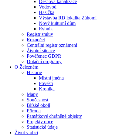
Dešťová kanalizace
Vodovod
Hasička
Výstavba RD lokalita Záhomí
Nový kulturní dům
Rybník
Registr smluv
Rozpočet
Centrální registr oznámení
Životní situace
Pověřenec GDPR
Dotační programy
O Železném
Historie
Místní jména
Pověsti
Kronika
Mapy
Současnost
Blízké okolí
Příroda
Památkové chráněné objekty
Projekty obce
Statistické údaje
Život v obci