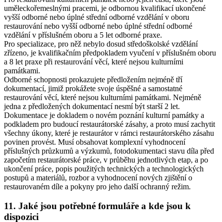
uměleckořemeslnými pracemi
, je odbornou kvalifikací ukončené
vyšší odborné nebo úplné střední odborné vzdělání v oboru
restaurování nebo vyšší odborné nebo úplné střední odborné
vzdělání v příslušném oboru a 5 let odborné praxe.
Pro
specializace
, pro něž nebylo dosud středoškolské vzdělání
zřízeno, je kvalifikačním předpokladem vyučení v příslušném oboru
a 8 let praxe při restaurování věcí, které nejsou kulturními
památkami.
Odborné schopnosti prokazujete předložením nejméně tří
dokumentací, jimiž prokážete svoje úspěšné a samostatné
restaurování věcí, které nejsou kulturními památkami. Nejméně
jedna z předložených dokumentací nesmí být starší 2 let.
Dokumentace je dokladem o novém poznání kulturní památky a
podkladem pro budoucí restaurátorské zásahy, a proto musí zachytit
všechny úkony, které je restaurátor v rámci restaurátorského zásahu
povinen provést. Musí obsahovat komplexní vyhodnocení
příslušných průzkumů a výzkumů, fotodokumentaci stavu díla před
započetím restaurátorské práce, v průběhu jednotlivých etap, a po
ukončení práce, popis použitých technických a technologických
postupů a materiálů, rozbor a vyhodnocení nových zjištění o
restaurovaném díle a pokyny pro jeho další ochranný režim.
11. Jaké jsou potřebné formuláře a kde jsou k
dispozici