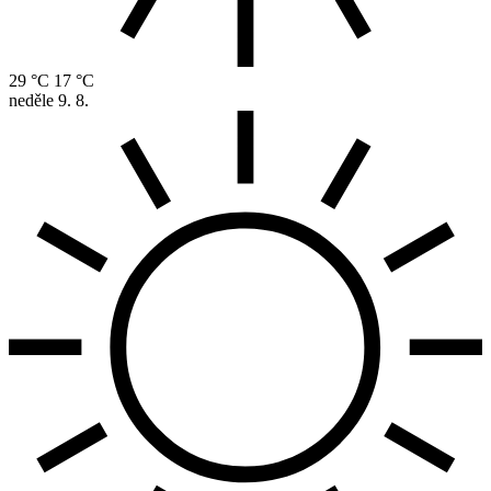
29 °C
17 °C
neděle
9. 8.