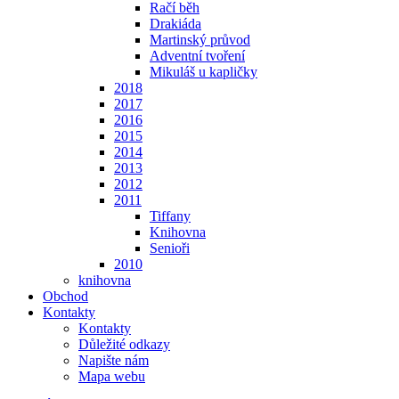
Račí běh
Drakiáda
Martinský průvod
Adventní tvoření
Mikuláš u kapličky
2018
2017
2016
2015
2014
2013
2012
2011
Tiffany
Knihovna
Senioři
2010
knihovna
Obchod
Kontakty
Kontakty
Důležité odkazy
Napište nám
Mapa webu