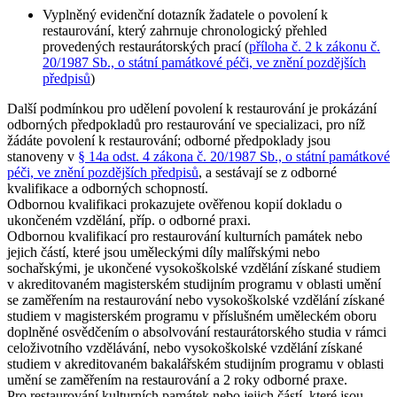
Vyplněný evidenční dotazník žadatele o povolení k
restaurování, který zahrnuje chronologický přehled
provedených restaurátorských prací (
příloha č. 2 k zákonu č.
20/1987 Sb., o státní památkové péči, ve znění pozdějších
předpisů
)
Další podmínkou pro udělení povolení k restaurování je prokázání
odborných předpokladů pro restaurování ve specializaci, pro níž
žádáte povolení k restaurování; odborné předpoklady jsou
stanoveny v
§ 14a odst. 4 zákona č. 20/1987 Sb., o státní památkové
péči, ve znění pozdějších předpisů
, a sestávají se z odborné
kvalifikace a odborných schopností.
Odbornou kvalifikaci prokazujete ověřenou kopií dokladu o
ukončeném vzdělání, příp. o odborné praxi.
Odbornou kvalifikací pro restaurování kulturních památek nebo
jejich částí, které jsou
uměleckými díly malířskými nebo
sochařskými
, je ukončené vysokoškolské vzdělání získané studiem
v akreditovaném magisterském studijním programu v oblasti umění
se zaměřením na restaurování nebo vysokoškolské vzdělání získané
studiem v magisterském programu v příslušném uměleckém oboru
doplněné osvědčením o absolvování restaurátorského studia v rámci
celoživotního vzdělávání, nebo vysokoškolské vzdělání získané
studiem v akreditovaném bakalářském studijním programu v oblasti
umění se zaměřením na restaurování a 2 roky odborné praxe.
Pro restaurování kulturních památek nebo jejich částí, které jsou