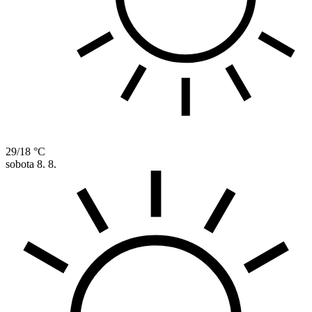
29/18 °C
sobota
8. 8.