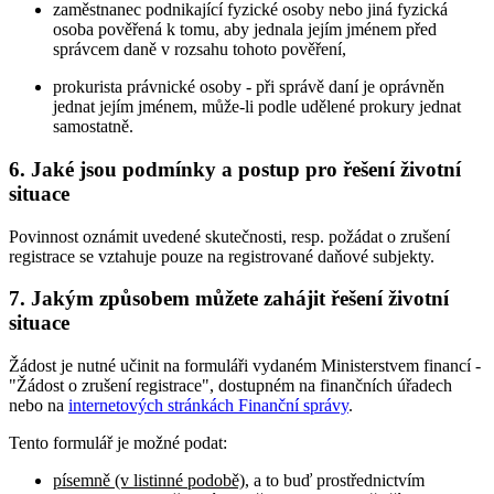
zaměstnanec podnikající fyzické osoby nebo jiná fyzická
osoba pověřená k tomu, aby jednala jejím jménem před
správcem daně v rozsahu tohoto pověření,
prokurista právnické osoby - při správě daní je oprávněn
jednat jejím jménem, může-li podle udělené prokury jednat
samostatně.
6. Jaké jsou podmínky a postup pro řešení životní
situace
Povinnost oznámit uvedené skutečnosti, resp. požádat o zrušení
registrace se vztahuje pouze na registrované daňové subjekty.
7. Jakým způsobem můžete zahájit řešení životní
situace
Žádost je nutné učinit na formuláři vydaném Ministerstvem financí -
"Žádost o zrušení registrace", dostupném na finančních úřadech
nebo na
internetových stránkách Finanční správy
.
Tento formulář je možné podat:
písemně (v listinné podobě)
, a to buď prostřednictvím