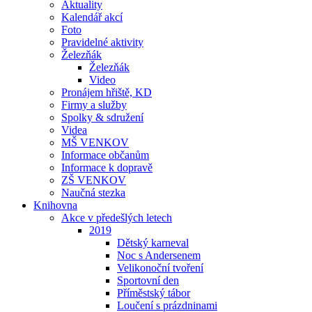
Aktuality
Kalendář akcí
Foto
Pravidelné aktivity
Železňák
Železňák
Video
Pronájem hřiště, KD
Firmy a služby
Spolky & sdružení
Videa
MŠ VENKOV
Informace občanům
Informace k dopravě
ZŠ VENKOV
Naučná stezka
Knihovna
Akce v předešlých letech
2019
Dětský karneval
Noc s Andersenem
Velikonoční tvoření
Sportovní den
Příměstský tábor
Loučení s prázdninami