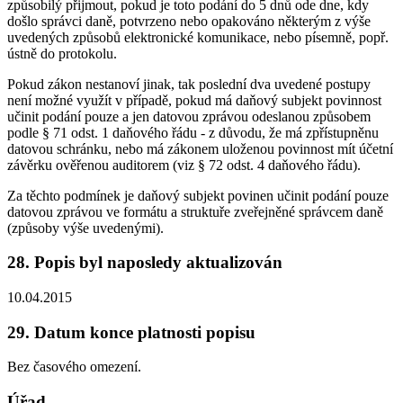
způsobilý přijmout, pokud je toto podání do 5 dnů ode dne, kdy
došlo správci daně, potvrzeno nebo opakováno některým z výše
uvedených způsobů elektronické komunikace, nebo písemně, popř.
ústně do protokolu.
Pokud zákon nestanoví jinak, tak poslední dva uvedené postupy
není možné využít v případě, pokud má daňový subjekt povinnost
učinit podání pouze a jen datovou zprávou odeslanou způsobem
podle § 71 odst. 1 daňového řádu - z důvodu, že má zpřístupněnu
datovou schránku, nebo má zákonem uloženou povinnost mít účetní
závěrku ověřenou auditorem (viz § 72 odst. 4 daňového řádu).
Za těchto podmínek je daňový subjekt povinen učinit podání pouze
datovou zprávou ve formátu a struktuře zveřejněné správcem daně
(způsoby výše uvedenými).
28. Popis byl naposledy aktualizován
10.04.2015
29. Datum konce platnosti popisu
Bez časového omezení.
Úřad