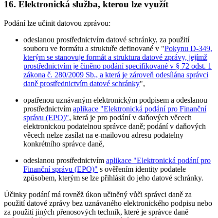
16. Elektronická služba, kterou lze využít
Podání lze učinit datovou zprávou:
odeslanou prostřednictvím datové schránky, za použití
souboru ve formátu a struktuře definované v "
Pokynu D-349,
kterým se stanovuje formát a struktura datové zprávy, jejímž
prostřednictvím je činěno podání specifikované v § 72 odst. 1
zákona č. 280/2009 Sb., a která je zároveň odesílána správci
daně prostřednictvím datové schránky
",
opatřenou uznávaným elektronickým podpisem a odeslanou
prostřednictvím
aplikace "Elektronická podání pro Finanční
správu (EPO)"
, která je pro podání v daňových věcech
elektronickou podatelnou správce daně; podání v daňových
věcech nelze zasílat na e-mailovou adresu podatelny
konkrétního správce daně,
odeslanou prostřednictvím
aplikace "Elektronická podání pro
Finanční správu (EPO)"
s ověřením identity podatele
způsobem, kterým se lze přihlásit do jeho datové schránky.
Účinky podání má rovněž úkon učiněný vůči správci daně za
použití datové zprávy bez uznávaného elektronického podpisu nebo
za použití jiných přenosových technik, které je správce daně