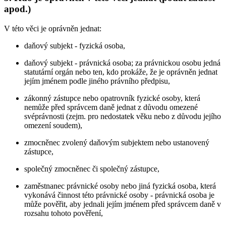
apod.)
V této věci je oprávněn jednat:
daňový subjekt - fyzická osoba,
daňový subjekt - právnická osoba; za právnickou osobu jedná
statutární orgán nebo ten, kdo prokáže, že je oprávněn jednat
jejím jménem podle jiného právního předpisu,
zákonný zástupce nebo opatrovník fyzické osoby, která
nemůže před správcem daně jednat z důvodu omezené
svéprávnosti (zejm. pro nedostatek věku nebo z důvodu jejího
omezení soudem),
zmocněnec zvolený daňovým subjektem nebo ustanovený
zástupce,
společný zmocněnec či společný zástupce,
zaměstnanec právnické osoby nebo jiná fyzická osoba, která
vykonává činnost této právnické osoby - právnická osoba je
může pověřit, aby jednali jejím jménem před správcem daně v
rozsahu tohoto pověření,