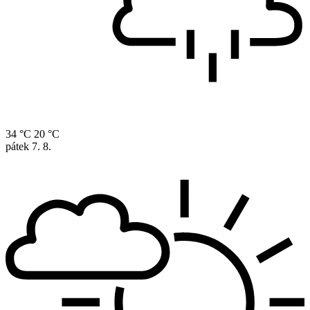
34 °C
20 °C
pátek
7. 8.