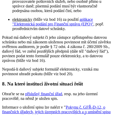
provozovatele poštovních služeb, nebo osobně přímo u
správce daně; písemná podání musí být vlastnoručně
podepsána osobou, která podání činí, nebo
elektronicky
(blíže viz bod 16) za použití
aplikace
"Elektronická podání pro Finanční správu (EPO)"
, popř.
prostřednictvím datové schránky.
Pokud má daňový subjekt či jeho zástupce zpřístupněnu datovou
schránku nebo má zákonem uloženou povinnost mít účetní závěrku
ověřenou auditorem, je podle § 72 odst. 4 zákona č. 280/2009 Sb.,
daňový řád, ve znění pozdějších předpisů (dále též "daňový řád"),
povinen podat tento formulář pouze elektronicky, a to datovou
zprávou (blíže viz bod 16).
Nepodá-li daňový subjekt formulář elektronicky, vzniká mu
povinnost uhradit pokutu (blíže viz bod 20).
8. Na které instituci životní situaci řešit
Obraťte se na
příslušný finanční úřad
, resp. na jeho územní
pracoviště, na němž je uložen spis.
Informace o uložení spisu lze nalézt v "
Pokynu č. GFŘ-D-12, o
finančních úřadech, jejich územních pracovištích a o umístění spisu