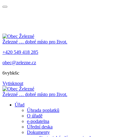
Železné
… dobré místo pro život.
+420 549 418 285
obec@zelezne.cz
6vybk6c
Vytisknout
Železné
… dobré místo pro život.
Úřad
Úhrada poplatků
O úřadě
e-podatelna
Úřední deska
Dokumenty