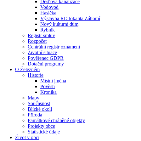
Dešťová kanalizace
Vodovod
Hasička
Výstavba RD lokalita Záhomí
Nový kulturní dům
Rybník
Registr smluv
Rozpočet
Centrální registr oznámení
Životní situace
Pověřenec GDPR
Dotační programy
O Železném
Historie
Místní jména
Pověsti
Kronika
Mapy
Současnost
Blízké okolí
Příroda
Památkové chráněné objekty
Projekty obce
Statistické údaje
Život v obci