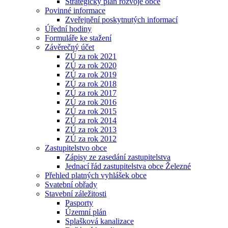
Strategický plán rozvoje obce
Povinné informace
Zveřejnění poskytnutých informací
Úřední hodiny
Formuláře ke stažení
Závěrečný účet
ZÚ za rok 2021
ZÚ za rok 2020
ZÚ za rok 2019
ZÚ za rok 2018
ZÚ za rok 2017
ZÚ za rok 2016
ZÚ za rok 2015
ZÚ za rok 2014
ZÚ za rok 2013
ZÚ za rok 2012
Zastupitelstvo obce
Zápisy ze zasedání zastupitelstva
Jednací řád zastupitelstva obce Železné
Přehled platných vyhlášek obce
Svatební obřady
Stavební záležitosti
Pasporty
Územní plán
Splašková kanalizace