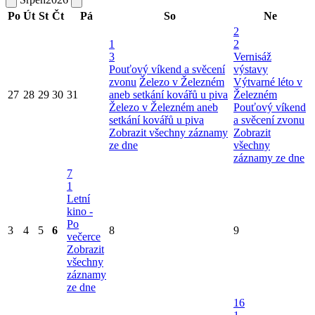
Po
Út
St
Čt
Pá
So
Ne
2
1
2
3
Vernisáž
Pouťový víkend a svěcení
výstavy
zvonu
Železo v Železném
Výtvarné léto v
27
28
29
30
31
aneb setkání kovářů u piva
Železném
Železo v Železném aneb
Pouťový víkend
setkání kovářů u piva
a svěcení zvonu
Zobrazit všechny záznamy
Zobrazit
ze dne
všechny
záznamy ze dne
7
1
Letní
kino -
Po
3
4
5
6
8
9
večerce
Zobrazit
všechny
záznamy
ze dne
16