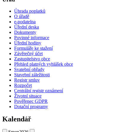
Úhrada poplatků
O úřadě
e-podatelna
Úřední deska
Dokumenty
Povinné informace
Úřední hodiny
Formuláře ke stažení
Závěrečný účet
Zastupitelstvo obce
Přehled platných vyhlášek obce
Svatební obřady
Stavební záležitosti
Registr smluv
Rozpočet
Centrální registr oznámení
Životní situace
Pověřenec GDPR
Dotační programy
Kalendář
Srpen
2026