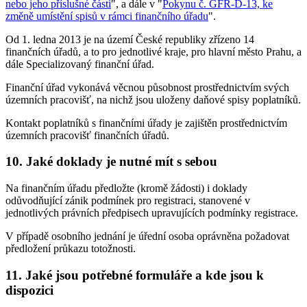
nebo jeho příslušné části
", a dále v "
Pokynu č. GFŘ-D-13, ke
změně umístění spisů v rámci finančního úřadu
".
Od 1. ledna 2013 je na území České republiky zřízeno 14
finančních úřadů, a to pro jednotlivé kraje, pro hlavní město Prahu, a
dále Specializovaný finanční úřad.
Finanční úřad vykonává věcnou působnost prostřednictvím svých
územních pracovišť, na nichž jsou uloženy daňové spisy poplatníků.
Kontakt poplatníků s finančními úřady je zajištěn prostřednictvím
územních pracovišť finančních úřadů.
10. Jaké doklady je nutné mít s sebou
Na finančním úřadu předložte (kromě žádosti) i doklady
odůvodňující zánik podmínek pro registraci, stanovené v
jednotlivých právních předpisech upravujících podmínky registrace.
V případě osobního jednání je úřední osoba oprávněna požadovat
předložení průkazu totožnosti.
11. Jaké jsou potřebné formuláře a kde jsou k
dispozici