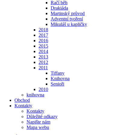
Račí běh
Drakiáda
Martinský průvod
Adventní tvoření
Mikuláš u kapličky
2018
2017
2016
2015
2014
2013
2012
2011
Tiffany
Knihovna
Senioři
2010
knihovna
Obchod
Kontakty
Kontakty
Důležité odkazy
Napište nám
Mapa webu