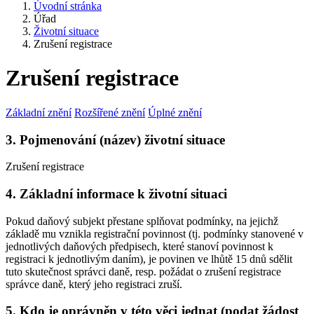
Úvodní stránka
Úřad
Životní situace
Zrušení registrace
Zrušení registrace
Základní znění
Rozšířené znění
Úplné znění
3. Pojmenování (název) životní situace
Zrušení registrace
4. Základní informace k životní situaci
Pokud daňový subjekt přestane splňovat podmínky, na jejichž
základě mu vznikla registrační povinnost (tj. podmínky stanovené v
jednotlivých daňových předpisech, které stanoví povinnost k
registraci k jednotlivým daním), je povinen ve lhůtě 15 dnů sdělit
tuto skutečnost správci daně, resp. požádat o zrušení registrace
správce daně, který jeho registraci zruší.
5. Kdo je oprávněn v této věci jednat (podat žádost