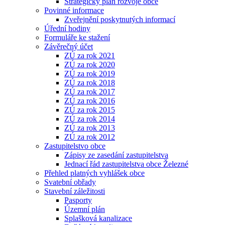
Strategický plán rozvoje obce
Povinné informace
Zveřejnění poskytnutých informací
Úřední hodiny
Formuláře ke stažení
Závěrečný účet
ZÚ za rok 2021
ZÚ za rok 2020
ZÚ za rok 2019
ZÚ za rok 2018
ZÚ za rok 2017
ZÚ za rok 2016
ZÚ za rok 2015
ZÚ za rok 2014
ZÚ za rok 2013
ZÚ za rok 2012
Zastupitelstvo obce
Zápisy ze zasedání zastupitelstva
Jednací řád zastupitelstva obce Železné
Přehled platných vyhlášek obce
Svatební obřady
Stavební záležitosti
Pasporty
Územní plán
Splašková kanalizace