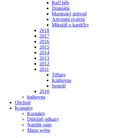
Račí běh
Drakiáda
Martinský průvod
Adventní tvoření
Mikuláš u kapličky
2018
2017
2016
2015
2014
2013
2012
2011
Tiffany
Knihovna
Senioři
2010
knihovna
Obchod
Kontakty
Kontakty
Důležité odkazy
Napište nám
Mapa webu