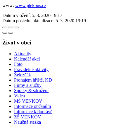
www:
www.jilekbus.cz
Datum vložení:
5. 3. 2020 19:17
Datum poslední aktualizace:
5. 3. 2020 19:19
Život v obci
Aktuality
Kalendář akcí
Foto
Pravidelné aktivity
Železňák
Pronájem hřiště, KD
Firmy a služby
Spolky & sdružení
Videa
MŠ VENKOV
Informace občanům
Informace k dopravě
ZŠ VENKOV
Naučná stezka