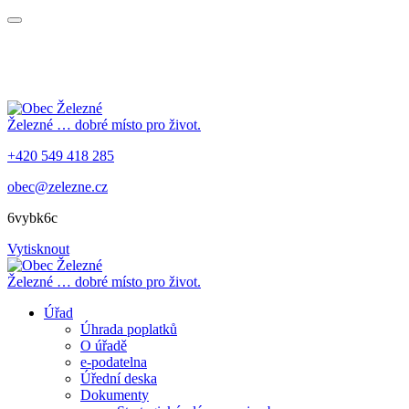
Železné
… dobré místo pro život.
+420 549 418 285
obec@zelezne.cz
6vybk6c
Vytisknout
Železné
… dobré místo pro život.
Úřad
Úhrada poplatků
O úřadě
e-podatelna
Úřední deska
Dokumenty