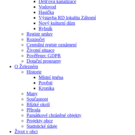
Dešťová kanalizace
Vodovod
Hasička
Výstavba RD lokalita Záhomí
Nový kulturní dům
Rybník
Registr smluv
Rozpočet
Centrální registr oznámení
Životní situace
Pověřenec GDPR
Dotační programy
O Železném
Historie
Místní jména
Pověsti
Kronika
Mapy
Současnost
Blízké okolí
Příroda
Památkové chráněné objekty
Projekty obce
Statistické údaje
Život v obci