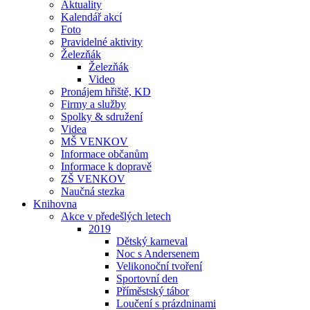
Aktuality
Kalendář akcí
Foto
Pravidelné aktivity
Železňák
Železňák
Video
Pronájem hřiště, KD
Firmy a služby
Spolky & sdružení
Videa
MŠ VENKOV
Informace občanům
Informace k dopravě
ZŠ VENKOV
Naučná stezka
Knihovna
Akce v předešlých letech
2019
Dětský karneval
Noc s Andersenem
Velikonoční tvoření
Sportovní den
Příměstský tábor
Loučení s prázdninami