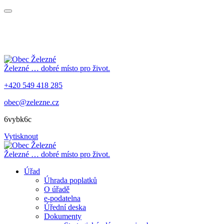
Železné
… dobré místo pro život.
+420 549 418 285
obec@zelezne.cz
6vybk6c
Vytisknout
Železné
… dobré místo pro život.
Úřad
Úhrada poplatků
O úřadě
e-podatelna
Úřední deska
Dokumenty