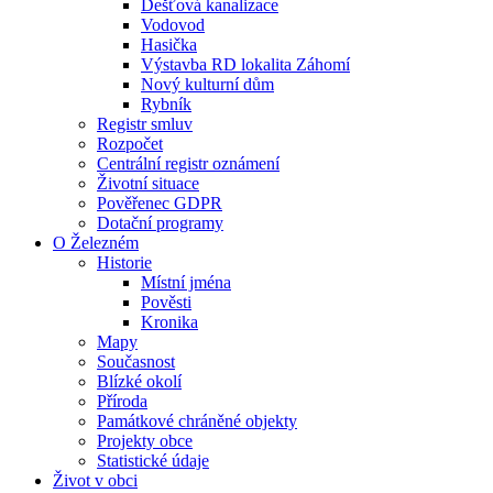
Dešťová kanalizace
Vodovod
Hasička
Výstavba RD lokalita Záhomí
Nový kulturní dům
Rybník
Registr smluv
Rozpočet
Centrální registr oznámení
Životní situace
Pověřenec GDPR
Dotační programy
O Železném
Historie
Místní jména
Pověsti
Kronika
Mapy
Současnost
Blízké okolí
Příroda
Památkové chráněné objekty
Projekty obce
Statistické údaje
Život v obci