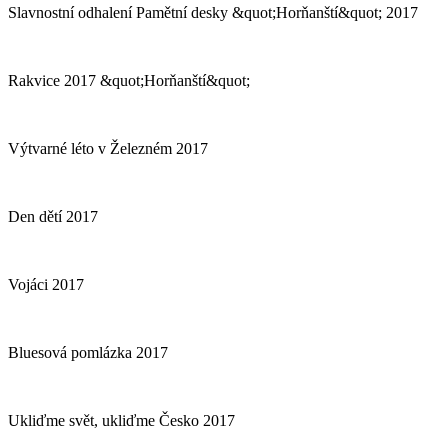
Slavnostní odhalení Pamětní desky &quot;Horňanští&quot; 2017
Rakvice 2017 &quot;Horňanští&quot;
Výtvarné léto v Železném 2017
Den dětí 2017
Vojáci 2017
Bluesová pomlázka 2017
Ukliďme svět, ukliďme Česko 2017