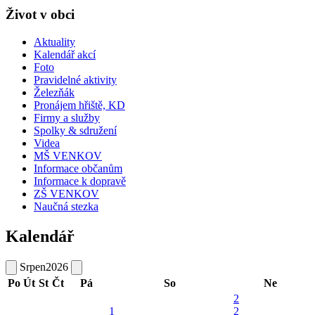
Život v obci
Aktuality
Kalendář akcí
Foto
Pravidelné aktivity
Železňák
Pronájem hřiště, KD
Firmy a služby
Spolky & sdružení
Videa
MŠ VENKOV
Informace občanům
Informace k dopravě
ZŠ VENKOV
Naučná stezka
Kalendář
Srpen
2026
Po
Út
St
Čt
Pá
So
Ne
2
1
2