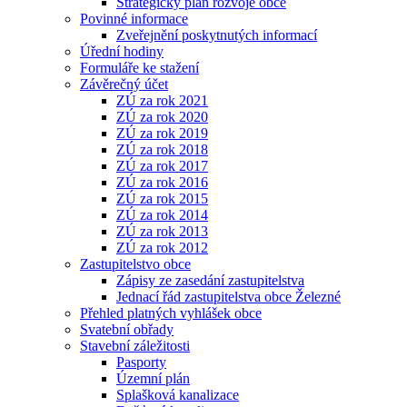
Strategický plán rozvoje obce
Povinné informace
Zveřejnění poskytnutých informací
Úřední hodiny
Formuláře ke stažení
Závěrečný účet
ZÚ za rok 2021
ZÚ za rok 2020
ZÚ za rok 2019
ZÚ za rok 2018
ZÚ za rok 2017
ZÚ za rok 2016
ZÚ za rok 2015
ZÚ za rok 2014
ZÚ za rok 2013
ZÚ za rok 2012
Zastupitelstvo obce
Zápisy ze zasedání zastupitelstva
Jednací řád zastupitelstva obce Železné
Přehled platných vyhlášek obce
Svatební obřady
Stavební záležitosti
Pasporty
Územní plán
Splašková kanalizace