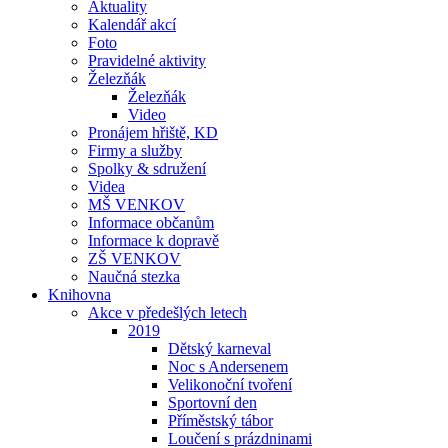
Aktuality
Kalendář akcí
Foto
Pravidelné aktivity
Železňák
Železňák
Video
Pronájem hřiště, KD
Firmy a služby
Spolky & sdružení
Videa
MŠ VENKOV
Informace občanům
Informace k dopravě
ZŠ VENKOV
Naučná stezka
Knihovna
Akce v předešlých letech
2019
Dětský karneval
Noc s Andersenem
Velikonoční tvoření
Sportovní den
Příměstský tábor
Loučení s prázdninami