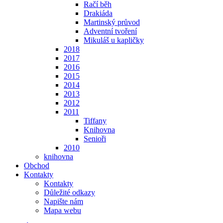
Račí běh
Drakiáda
Martinský průvod
Adventní tvoření
Mikuláš u kapličky
2018
2017
2016
2015
2014
2013
2012
2011
Tiffany
Knihovna
Senioři
2010
knihovna
Obchod
Kontakty
Kontakty
Důležité odkazy
Napište nám
Mapa webu