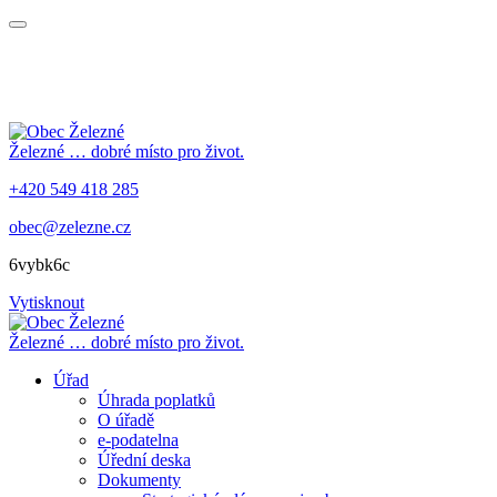
Železné
… dobré místo pro život.
+420 549 418 285
obec@zelezne.cz
6vybk6c
Vytisknout
Železné
… dobré místo pro život.
Úřad
Úhrada poplatků
O úřadě
e-podatelna
Úřední deska
Dokumenty