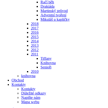
Račí běh
Drakiáda
Martinský průvod
Adventní tvoření
Mikuláš u kapličky
2018
2017
2016
2015
2014
2013
2012
2011
Tiffany
Knihovna
Senioři
2010
knihovna
Obchod
Kontakty
Kontakty
Důležité odkazy
Napište nám
Mapa webu