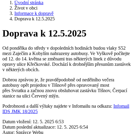
Úvodní stránka
Život v obci
Informace k dopravě
Doprava k 12.5.2025
Doprava k 12.5.2025
Od pondělka do středy v dopoledních hodinách budou vlaky S52
mezi Zaječím a Kobylím nahrazeny autobusy. Ve Vyškově počítejte
od 12. do 14. května se změnami tras některých linek z důvodu
opravy ulice Křečkovské. Dochází k drobnějším přesunům zastávek
v některých obcích.
Dobrou zprávou je, že pravděpodobně od nedělního večera
autobusy opět projedou v Tišnově přes opravovaný most
přes Svratku a začnou znovu obsluhovat zastávku Tišnov, Čerpací
stanice na ulici Červený mlýn.
Podrobnosti a další výluky najdete v Infomailu na odkazu:
Infomail
IDS JMK 18/2025
Datum vložení:
12. 5. 2025 6:53
Datum poslední aktualizace:
12. 5. 2025 6:54
Autor:
Správce Webu