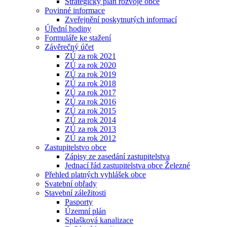
Strategický plán rozvoje obce
Povinné informace
Zveřejnění poskytnutých informací
Úřední hodiny
Formuláře ke stažení
Závěrečný účet
ZÚ za rok 2021
ZÚ za rok 2020
ZÚ za rok 2019
ZÚ za rok 2018
ZÚ za rok 2017
ZÚ za rok 2016
ZÚ za rok 2015
ZÚ za rok 2014
ZÚ za rok 2013
ZÚ za rok 2012
Zastupitelstvo obce
Zápisy ze zasedání zastupitelstva
Jednací řád zastupitelstva obce Železné
Přehled platných vyhlášek obce
Svatební obřady
Stavební záležitosti
Pasporty
Územní plán
Splašková kanalizace