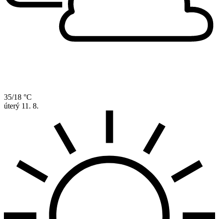
35/18 °C
úterý
11. 8.