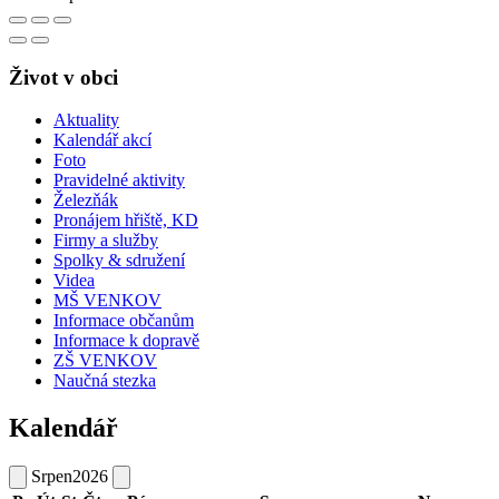
Život v obci
Aktuality
Kalendář akcí
Foto
Pravidelné aktivity
Železňák
Pronájem hřiště, KD
Firmy a služby
Spolky & sdružení
Videa
MŠ VENKOV
Informace občanům
Informace k dopravě
ZŠ VENKOV
Naučná stezka
Kalendář
Srpen
2026