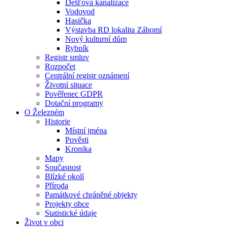
Dešťová kanalizace
Vodovod
Hasička
Výstavba RD lokalita Záhomí
Nový kulturní dům
Rybník
Registr smluv
Rozpočet
Centrální registr oznámení
Životní situace
Pověřenec GDPR
Dotační programy
O Železném
Historie
Místní jména
Pověsti
Kronika
Mapy
Současnost
Blízké okolí
Příroda
Památkové chráněné objekty
Projekty obce
Statistické údaje
Život v obci