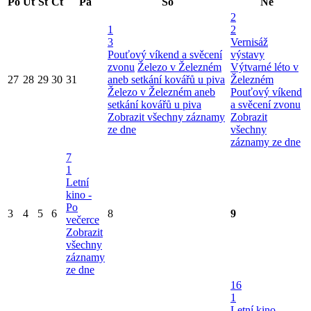
Po
Út
St
Čt
Pá
So
Ne
2
1
2
3
Vernisáž
Pouťový víkend a svěcení
výstavy
zvonu
Železo v Železném
Výtvarné léto v
27
28
29
30
31
aneb setkání kovářů u piva
Železném
Železo v Železném aneb
Pouťový víkend
setkání kovářů u piva
a svěcení zvonu
Zobrazit všechny záznamy
Zobrazit
ze dne
všechny
záznamy ze dne
7
1
Letní
kino -
Po
3
4
5
6
8
9
večerce
Zobrazit
všechny
záznamy
ze dne
16
1
Letní kino -