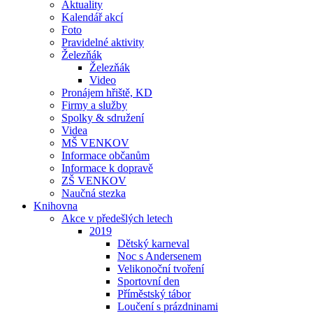
Aktuality
Kalendář akcí
Foto
Pravidelné aktivity
Železňák
Železňák
Video
Pronájem hřiště, KD
Firmy a služby
Spolky & sdružení
Videa
MŠ VENKOV
Informace občanům
Informace k dopravě
ZŠ VENKOV
Naučná stezka
Knihovna
Akce v předešlých letech
2019
Dětský karneval
Noc s Andersenem
Velikonoční tvoření
Sportovní den
Příměstský tábor
Loučení s prázdninami