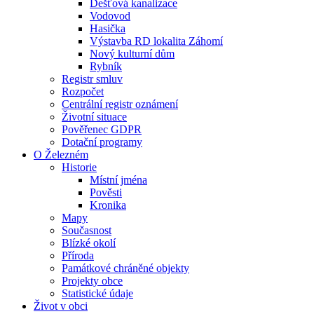
Dešťová kanalizace
Vodovod
Hasička
Výstavba RD lokalita Záhomí
Nový kulturní dům
Rybník
Registr smluv
Rozpočet
Centrální registr oznámení
Životní situace
Pověřenec GDPR
Dotační programy
O Železném
Historie
Místní jména
Pověsti
Kronika
Mapy
Současnost
Blízké okolí
Příroda
Památkové chráněné objekty
Projekty obce
Statistické údaje
Život v obci