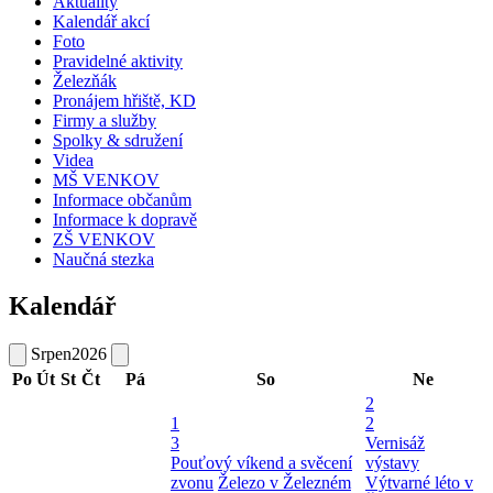
Aktuality
Kalendář akcí
Foto
Pravidelné aktivity
Železňák
Pronájem hřiště, KD
Firmy a služby
Spolky & sdružení
Videa
MŠ VENKOV
Informace občanům
Informace k dopravě
ZŠ VENKOV
Naučná stezka
Kalendář
Srpen
2026
Po
Út
St
Čt
Pá
So
Ne
2
1
2
3
Vernisáž
Pouťový víkend a svěcení
výstavy
zvonu
Železo v Železném
Výtvarné léto v