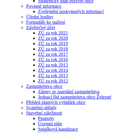
Strategický plán rozvoje obce
Povinné informace
Zveřejnění poskytnutých informací
Úřední hodiny
Formuláře ke stažení
Závěrečný účet
ZÚ za rok 2021
ZÚ za rok 2020
ZÚ za rok 2019
ZÚ za rok 2018
ZÚ za rok 2017
ZÚ za rok 2016
ZÚ za rok 2015
ZÚ za rok 2014
ZÚ za rok 2013
ZÚ za rok 2012
Zastupitelstvo obce
Zápisy ze zasedání zastupitelstva
Jednací řád zastupitelstva obce Železné
Přehled platných vyhlášek obce
Svatební obřady
Stavební záležitosti
Pasporty
Územní plán
Splašková kanalizace