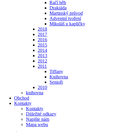
Račí běh
Drakiáda
Martinský průvod
Adventní tvoření
Mikuláš u kapličky
2018
2017
2016
2015
2014
2013
2012
2011
Tiffany
Knihovna
Senioři
2010
knihovna
Obchod
Kontakty
Kontakty
Důležité odkazy
Napište nám
Mapa webu