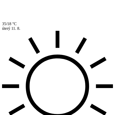
35/18 °C
úterý
11. 8.