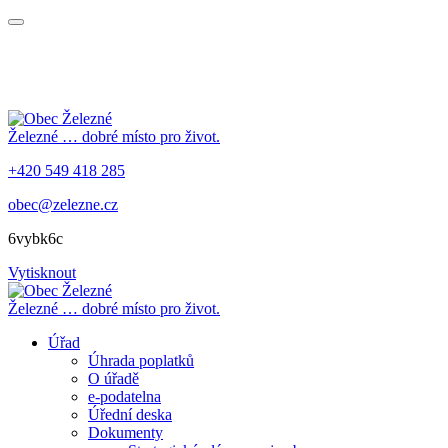
Železné
… dobré místo pro život.
+420 549 418 285
obec@zelezne.cz
6vybk6c
Vytisknout
Železné
… dobré místo pro život.
Úřad
Úhrada poplatků
O úřadě
e-podatelna
Úřední deska
Dokumenty