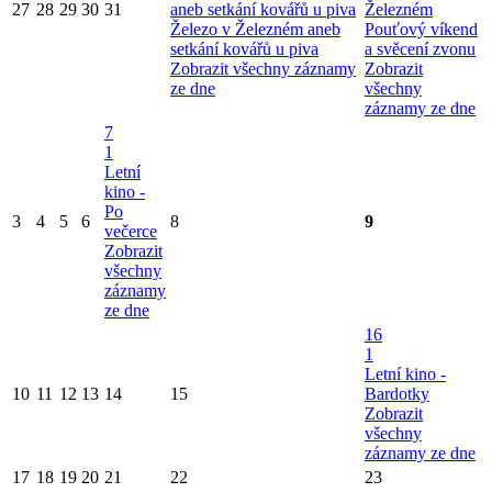
27
28
29
30
31
aneb setkání kovářů u piva
Železném
Železo v Železném aneb
Pouťový víkend
setkání kovářů u piva
a svěcení zvonu
Zobrazit všechny záznamy
Zobrazit
ze dne
všechny
záznamy ze dne
7
1
Letní
kino -
Po
3
4
5
6
8
9
večerce
Zobrazit
všechny
záznamy
ze dne
16
1
Letní kino -
10
11
12
13
14
15
Bardotky
Zobrazit
všechny
záznamy ze dne
17
18
19
20
21
22
23