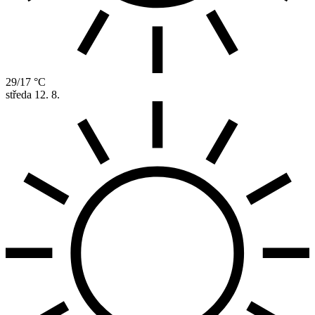
29/17 °C
středa
12. 8.