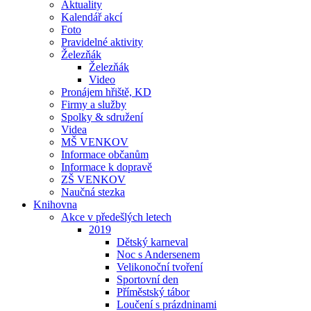
Aktuality
Kalendář akcí
Foto
Pravidelné aktivity
Železňák
Železňák
Video
Pronájem hřiště, KD
Firmy a služby
Spolky & sdružení
Videa
MŠ VENKOV
Informace občanům
Informace k dopravě
ZŠ VENKOV
Naučná stezka
Knihovna
Akce v předešlých letech
2019
Dětský karneval
Noc s Andersenem
Velikonoční tvoření
Sportovní den
Příměstský tábor
Loučení s prázdninami