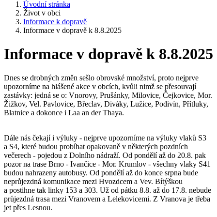
Úvodní stránka
Život v obci
Informace k dopravě
Informace v dopravě k 8.8.2025
Informace v dopravě k 8.8.2025
Dnes se drobných změn sešlo obrovské množství, proto nejprve
upozorníme na hlášené akce v obcích, kvůli nimž se přesouvají
zastávky: jedná se o: Vnorovy, Prušánky, Milovice, Čejkovice, Mor.
Žižkov, Vel. Pavlovice, Břeclav, Diváky, Lužice, Podivín, Přítluky,
Blatnice a dokonce i Laa an der Thaya.
Dále nás čekají i výluky - nejprve upozorníme na výluky vlaků S3
a S4, které budou probíhat opakovaně v některých pozdních
večerech - pojedou z Dolního nádraží. Od pondělí až do 20.8. pak
pozor na trase Brno - Ivančice - Mor. Krumlov - všechny vlaky S41
budou nahrazeny autobusy. Od pondělí až do konce srpna bude
neprůjezdná komunikace mezi Hvozdcem a Vev. Bítýškou
a postihne tak linky 153 a 303. Už od pátku 8.8. až do 17.8. nebude
průjezdná trasa mezi Vranovem a Lelekovicemi. Z Vranova je třeba
jet přes Lesnou.