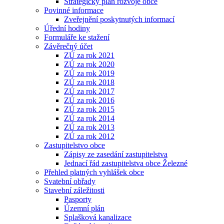
Strategický plán rozvoje obce
Povinné informace
Zveřejnění poskytnutých informací
Úřední hodiny
Formuláře ke stažení
Závěrečný účet
ZÚ za rok 2021
ZÚ za rok 2020
ZÚ za rok 2019
ZÚ za rok 2018
ZÚ za rok 2017
ZÚ za rok 2016
ZÚ za rok 2015
ZÚ za rok 2014
ZÚ za rok 2013
ZÚ za rok 2012
Zastupitelstvo obce
Zápisy ze zasedání zastupitelstva
Jednací řád zastupitelstva obce Železné
Přehled platných vyhlášek obce
Svatební obřady
Stavební záležitosti
Pasporty
Územní plán
Splašková kanalizace