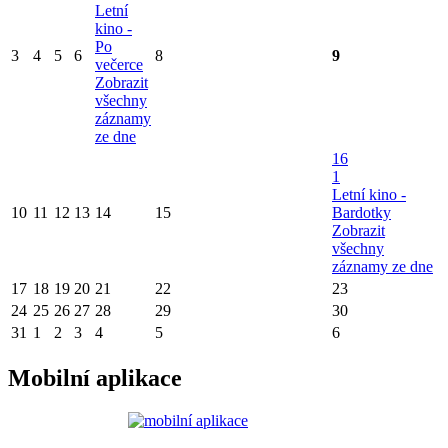
Letní
kino -
Po
3
4
5
6
8
9
večerce
Zobrazit
všechny
záznamy
ze dne
16
1
Letní kino -
10
11
12
13
14
15
Bardotky
Zobrazit
všechny
záznamy ze dne
17
18
19
20
21
22
23
24
25
26
27
28
29
30
31
1
2
3
4
5
6
Mobilní aplikace