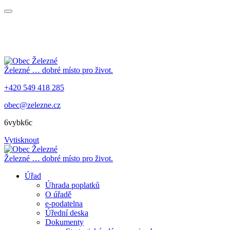
Železné
… dobré místo pro život.
+420 549 418 285
obec@zelezne.cz
6vybk6c
Vytisknout
Železné
… dobré místo pro život.
Úřad
Úhrada poplatků
O úřadě
e-podatelna
Úřední deska
Dokumenty