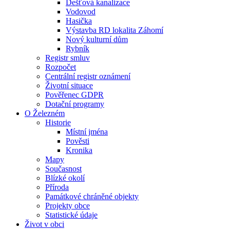
Dešťová kanalizace
Vodovod
Hasička
Výstavba RD lokalita Záhomí
Nový kulturní dům
Rybník
Registr smluv
Rozpočet
Centrální registr oznámení
Životní situace
Pověřenec GDPR
Dotační programy
O Železném
Historie
Místní jména
Pověsti
Kronika
Mapy
Současnost
Blízké okolí
Příroda
Památkové chráněné objekty
Projekty obce
Statistické údaje
Život v obci