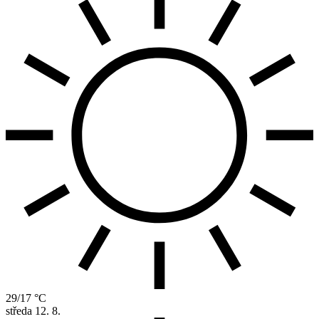
29/17 °C
středa
12. 8.