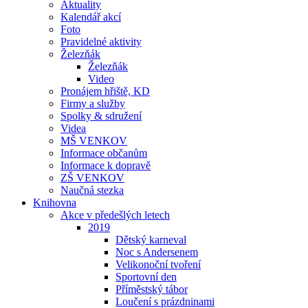
Aktuality
Kalendář akcí
Foto
Pravidelné aktivity
Železňák
Železňák
Video
Pronájem hřiště, KD
Firmy a služby
Spolky & sdružení
Videa
MŠ VENKOV
Informace občanům
Informace k dopravě
ZŠ VENKOV
Naučná stezka
Knihovna
Akce v předešlých letech
2019
Dětský karneval
Noc s Andersenem
Velikonoční tvoření
Sportovní den
Příměstský tábor
Loučení s prázdninami