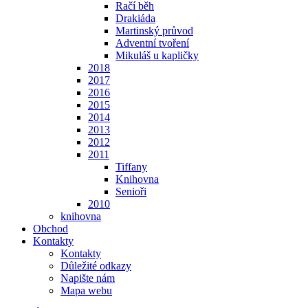
Račí běh
Drakiáda
Martinský průvod
Adventní tvoření
Mikuláš u kapličky
2018
2017
2016
2015
2014
2013
2012
2011
Tiffany
Knihovna
Senioři
2010
knihovna
Obchod
Kontakty
Kontakty
Důležité odkazy
Napište nám
Mapa webu