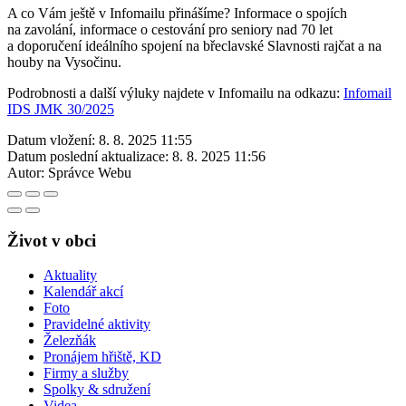
A co Vám ještě v Infomailu přinášíme? Informace o spojích
na zavolání, informace o cestování pro seniory nad 70 let
a doporučení ideálního spojení na břeclavské Slavnosti rajčat a na
houby na Vysočinu.
Podrobnosti a další výluky najdete v Infomailu na odkazu:
Infomail
IDS JMK 30/2025
Datum vložení:
8. 8. 2025 11:55
Datum poslední aktualizace:
8. 8. 2025 11:56
Autor:
Správce Webu
Život v obci
Aktuality
Kalendář akcí
Foto
Pravidelné aktivity
Železňák
Pronájem hřiště, KD
Firmy a služby
Spolky & sdružení
Videa