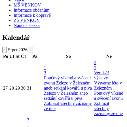
MŠ VENKOV
Informace občanům
Informace k dopravě
ZŠ VENKOV
Naučná stezka
Kalendář
Srpen
2026
Po
Út
St
Čt
Pá
So
Ne
2
1
2
3
Vernisáž
Pouťový víkend a svěcení
výstavy
zvonu
Železo v Železném
Výtvarné léto v
27
28
29
30
31
aneb setkání kovářů u piva
Železném
Železo v Železném aneb
Pouťový víkend
setkání kovářů u piva
a svěcení zvonu
Zobrazit všechny záznamy
Zobrazit
ze dne
všechny
záznamy ze dne
7
1