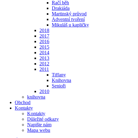
Račí běh
Drakiáda
Martinský průvod
Adventní tvoření
Mikuláš u kapličky
2018
2017
2016
2015
2014
2013
2012
2011
Tiffany
Knihovna
Senioři
2010
knihovna
Obchod
Kontakty
Kontakty
Důležité odkazy
Napište nám
Mapa webu