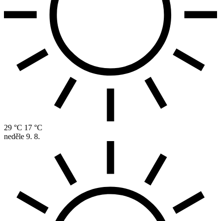
29 °C
17 °C
neděle
9. 8.