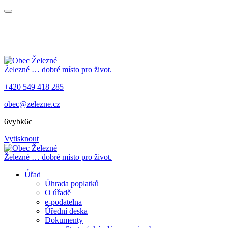
Železné
… dobré místo pro život.
+420 549 418 285
obec@zelezne.cz
6vybk6c
Vytisknout
Železné
… dobré místo pro život.
Úřad
Úhrada poplatků
O úřadě
e-podatelna
Úřední deska
Dokumenty