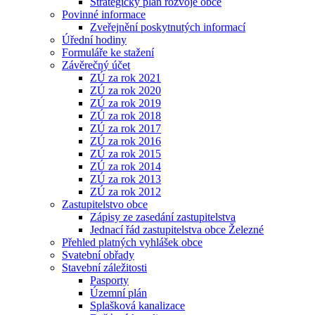
Strategický plán rozvoje obce
Povinné informace
Zveřejnění poskytnutých informací
Úřední hodiny
Formuláře ke stažení
Závěrečný účet
ZÚ za rok 2021
ZÚ za rok 2020
ZÚ za rok 2019
ZÚ za rok 2018
ZÚ za rok 2017
ZÚ za rok 2016
ZÚ za rok 2015
ZÚ za rok 2014
ZÚ za rok 2013
ZÚ za rok 2012
Zastupitelstvo obce
Zápisy ze zasedání zastupitelstva
Jednací řád zastupitelstva obce Železné
Přehled platných vyhlášek obce
Svatební obřady
Stavební záležitosti
Pasporty
Územní plán
Splašková kanalizace