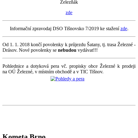
Železňák
zde
Informační zpravodaj DSO Tišnovsko 7/2019 ke stažení
zde
.
Od 1. 1. 2018 končí povolenky k průjezdu Šatany, tj. trasa Železné -
Drásov. Nové povolenky se
nebudou
vydávat!!!
Pohlednice a dotyková pera vč. propisky obce Železné k prodeji
na OÚ Železné, v místním obchodě a v TIC Tišnov.
Kometa Brno