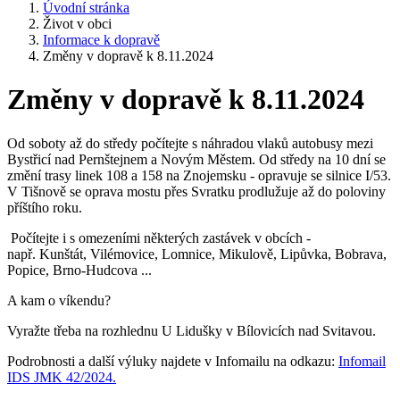
Úvodní stránka
Život v obci
Informace k dopravě
Změny v dopravě k 8.11.2024
Změny v dopravě k 8.11.2024
Od soboty až do středy počítejte s náhradou vlaků autobusy mezi
Bystřicí nad Pernštejnem a Novým Městem. Od středy na 10 dní se
změní trasy linek 108 a 158 na Znojemsku - opravuje se silnice I/53.
V Tišnově se oprava mostu přes Svratku prodlužuje až do poloviny
příštího roku.
Počítejte i s omezeními některých zastávek v obcích -
např. Kunštát, Vilémovice, Lomnice, Mikulově, Lipůvka, Bobrava,
Popice, Brno-Hudcova ...
A kam o víkendu?
Vyražte třeba na rozhlednu U Lidušky v Bílovicích nad Svitavou.
Podrobnosti a další výluky najdete v Infomailu na odkazu:
Infomail
IDS JMK 42/2024.