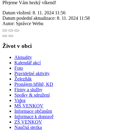
Přejeme Vám hezký víkend!
Datum vložení:
8. 11. 2024 11:56
Datum poslední aktualizace:
8. 11. 2024 11:58
Autor:
Správce Webu
Život v obci
Aktuality
Kalendář akcí
Foto
Pravidelné aktivity
Železňák
Pronájem hřiště, KD
Firmy a služby
Spolky & sdružení
Videa
MŠ VENKOV
Informace občanům
Informace k dopravě
ZŠ VENKOV
Naučná stezka