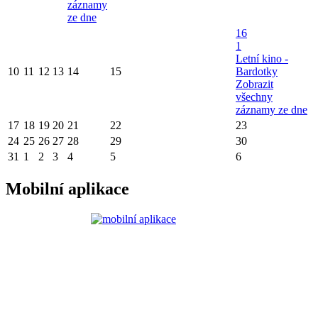
záznamy
ze dne
16
1
Letní kino -
10
11
12
13
14
15
Bardotky
Zobrazit
všechny
záznamy ze dne
17
18
19
20
21
22
23
24
25
26
27
28
29
30
31
1
2
3
4
5
6
Mobilní aplikace