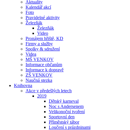
Aktuality
Kalendář akcí
Foto
Pravidelné aktivity
Železňák
Železňák
Video
Pronájem hřiště, KD
Firmy a služby
Spolky & sdružení
Videa
MŠ VENKOV
Informace občanům
Informace k dopravě
ZŠ VENKOV
Naučná stezka
Knihovna
Akce v předešlých letech
2019
Dětský karneval
Noc s Andersenem
Velikonoční tvoření
Sportovní den
Příměstský tábor
Loučení s prázdninami