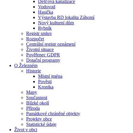
Dešťová kanalizace
Vodovod
Hasička
Výstavba RD lokalita Záhomí
Nový kulturní dům
Rybník
Registr smluv
Rozpočet
Centrální registr oznámení
Životní situace
Pověřenec GDPR
Dotační programy
O Železném
Historie
Místní jména
Pověsti
Kronika
Mapy
Současnost
Blízké okolí
Příroda
Památkové chráněné objekty
Projekty obce
Statistické údaje
Život v obci