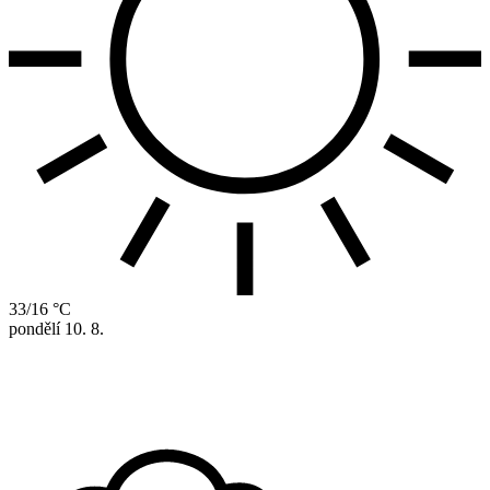
33/16 °C
pondělí
10. 8.