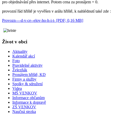
pro objednávání přes internet. Potom cena za pronájem = 0.
provozní řád hřiště je vyvěšen v arálu hřiště, k nahlédnutí také zde :
Provozn----d-v-ce--elov-ho-h-i-t- [PDF; 0,16 MB]
Život v obci
Aktuality
Kalendář akcí
Foto
Pravidelné aktivity
Železňák
Pronájem hřiště, KD
Firmy a služby
Spolky & sdružení
Videa
MŠ VENKOV
Informace občanům
Informace k dopravě
ZŠ VENKOV
Naučná stezka