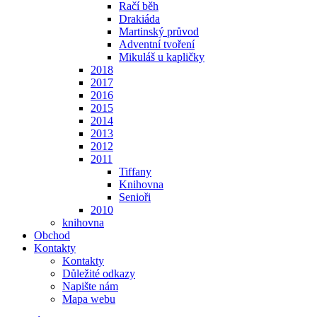
Račí běh
Drakiáda
Martinský průvod
Adventní tvoření
Mikuláš u kapličky
2018
2017
2016
2015
2014
2013
2012
2011
Tiffany
Knihovna
Senioři
2010
knihovna
Obchod
Kontakty
Kontakty
Důležité odkazy
Napište nám
Mapa webu