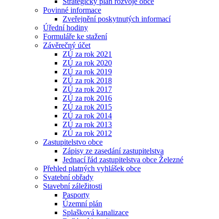
Strategický plán rozvoje obce
Povinné informace
Zveřejnění poskytnutých informací
Úřední hodiny
Formuláře ke stažení
Závěrečný účet
ZÚ za rok 2021
ZÚ za rok 2020
ZÚ za rok 2019
ZÚ za rok 2018
ZÚ za rok 2017
ZÚ za rok 2016
ZÚ za rok 2015
ZÚ za rok 2014
ZÚ za rok 2013
ZÚ za rok 2012
Zastupitelstvo obce
Zápisy ze zasedání zastupitelstva
Jednací řád zastupitelstva obce Železné
Přehled platných vyhlášek obce
Svatební obřady
Stavební záležitosti
Pasporty
Územní plán
Splašková kanalizace