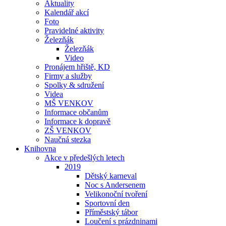
Aktuality
Kalendář akcí
Foto
Pravidelné aktivity
Železňák
Železňák
Video
Pronájem hřiště, KD
Firmy a služby
Spolky & sdružení
Videa
MŠ VENKOV
Informace občanům
Informace k dopravě
ZŠ VENKOV
Naučná stezka
Knihovna
Akce v předešlých letech
2019
Dětský karneval
Noc s Andersenem
Velikonoční tvoření
Sportovní den
Příměstský tábor
Loučení s prázdninami