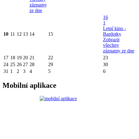
záznamy
ze dne
16
1
Letní kino -
10
11
12
13
14
15
Bardotky
Zobrazit
všechny
záznamy ze dne
17
18
19
20
21
22
23
24
25
26
27
28
29
30
31
1
2
3
4
5
6
Mobilní aplikace