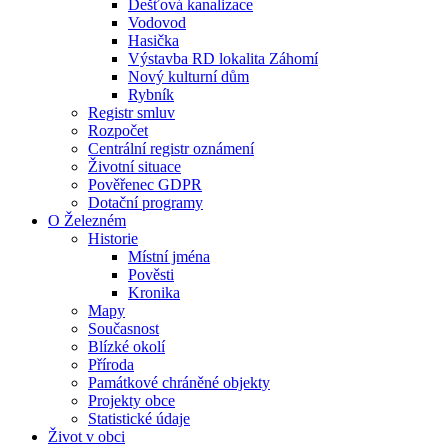
Dešťová kanalizace
Vodovod
Hasička
Výstavba RD lokalita Záhomí
Nový kulturní dům
Rybník
Registr smluv
Rozpočet
Centrální registr oznámení
Životní situace
Pověřenec GDPR
Dotační programy
O Železném
Historie
Místní jména
Pověsti
Kronika
Mapy
Současnost
Blízké okolí
Příroda
Památkové chráněné objekty
Projekty obce
Statistické údaje
Život v obci