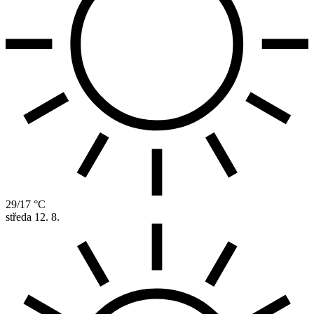
29/17 °C
středa
12. 8.