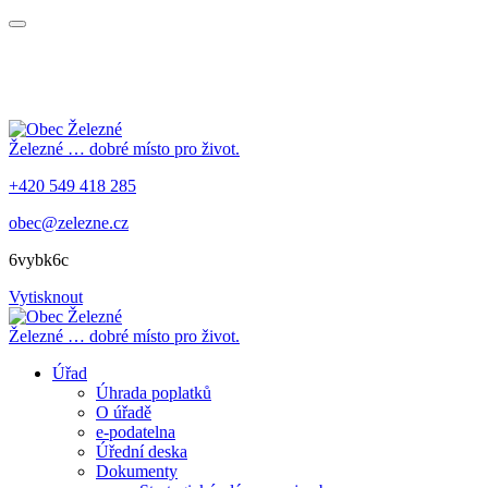
Železné
… dobré místo pro život.
+420 549 418 285
obec@zelezne.cz
6vybk6c
Vytisknout
Železné
… dobré místo pro život.
Úřad
Úhrada poplatků
O úřadě
e-podatelna
Úřední deska
Dokumenty