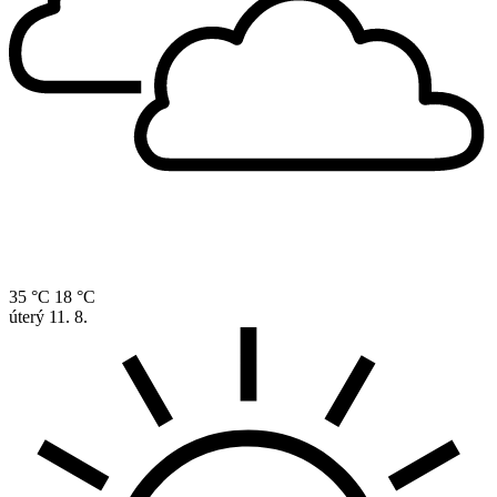
35 °C
18 °C
úterý
11. 8.