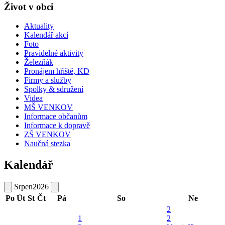
Život v obci
Aktuality
Kalendář akcí
Foto
Pravidelné aktivity
Železňák
Pronájem hřiště, KD
Firmy a služby
Spolky & sdružení
Videa
MŠ VENKOV
Informace občanům
Informace k dopravě
ZŠ VENKOV
Naučná stezka
Kalendář
Srpen
2026
Po
Út
St
Čt
Pá
So
Ne
2
1
2