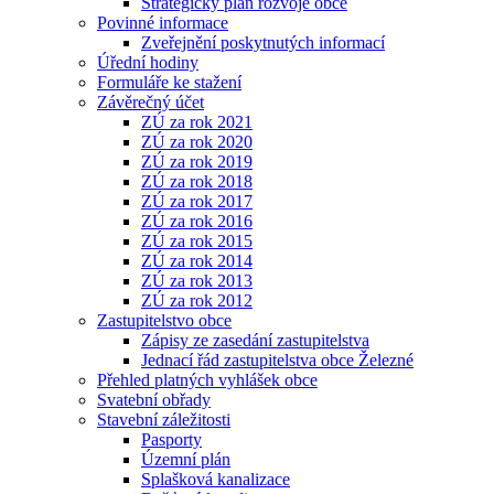
Strategický plán rozvoje obce
Povinné informace
Zveřejnění poskytnutých informací
Úřední hodiny
Formuláře ke stažení
Závěrečný účet
ZÚ za rok 2021
ZÚ za rok 2020
ZÚ za rok 2019
ZÚ za rok 2018
ZÚ za rok 2017
ZÚ za rok 2016
ZÚ za rok 2015
ZÚ za rok 2014
ZÚ za rok 2013
ZÚ za rok 2012
Zastupitelstvo obce
Zápisy ze zasedání zastupitelstva
Jednací řád zastupitelstva obce Železné
Přehled platných vyhlášek obce
Svatební obřady
Stavební záležitosti
Pasporty
Územní plán
Splašková kanalizace