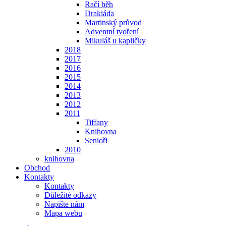
Račí běh
Drakiáda
Martinský průvod
Adventní tvoření
Mikuláš u kapličky
2018
2017
2016
2015
2014
2013
2012
2011
Tiffany
Knihovna
Senioři
2010
knihovna
Obchod
Kontakty
Kontakty
Důležité odkazy
Napište nám
Mapa webu