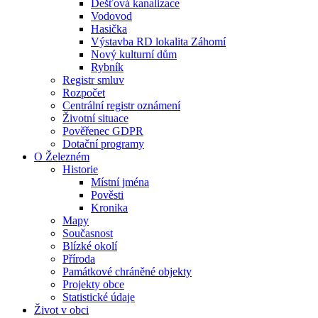
Dešťová kanalizace
Vodovod
Hasička
Výstavba RD lokalita Záhomí
Nový kulturní dům
Rybník
Registr smluv
Rozpočet
Centrální registr oznámení
Životní situace
Pověřenec GDPR
Dotační programy
O Železném
Historie
Místní jména
Pověsti
Kronika
Mapy
Současnost
Blízké okolí
Příroda
Památkové chráněné objekty
Projekty obce
Statistické údaje
Život v obci