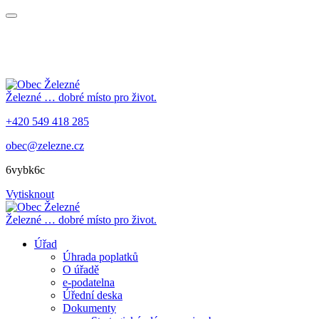
Železné
… dobré místo pro život.
+420 549 418 285
obec@zelezne.cz
6vybk6c
Vytisknout
Železné
… dobré místo pro život.
Úřad
Úhrada poplatků
O úřadě
e-podatelna
Úřední deska
Dokumenty