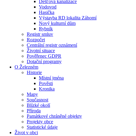
Dešťová kanalizace
Vodovod
Hasička
Výstavba RD lokalita Záhomí
Nový kulturní dům
Rybník
Registr smluv
Rozpočet
Centrální registr oznámení
Životní situace
Pověřenec GDPR
Dotační programy
O Železném
Historie
Místní jména
Pověsti
Kronika
Mapy
Současnost
Blízké okolí
Příroda
Památkové chráněné objekty
Projekty obce
Statistické údaje
Život v obci