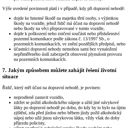
Výše uvedené povinnosti platí i v případě, kdy při dopravní nehodě:
dojde ke hmotné škodě na majetku třetí osoby, s výjimkou
škody na vozidle, jehož řidič má účast na dopravní nehodě
nebo škody na věci přepravované v tomto vozidle,
dojde k poškození nebo zničení součásti nebo příslušenství
pozemní komunikace podle zákona č. 13/1997 Sb., o
pozemních komunikacích, ve znění pozdějších předpisů, nebo
účastníci dopravní nehody nemohou sami bez vynaložení
nepřiměřeného úsilí zabezpečit obnovení plynulosti provozu
na pozemních komunikacích.
7. Jakým způsobem můžete zahájit řešení životní
situace
Řidič, který měl účast na dopravní nehodě, je povinen:
neprodleně zastavit vozidlo,
zdržet se požití alkoholického nápoje a užití jiné návykové
látky po dopravní nehodě po dobu, do kdy by to bylo na újmu
zjištění, zda před jízdou nebo během jízdy požil alkoholický
nápoj nebo užil jinou návykovou látku, vždy však do doby
příjezdu policisty,