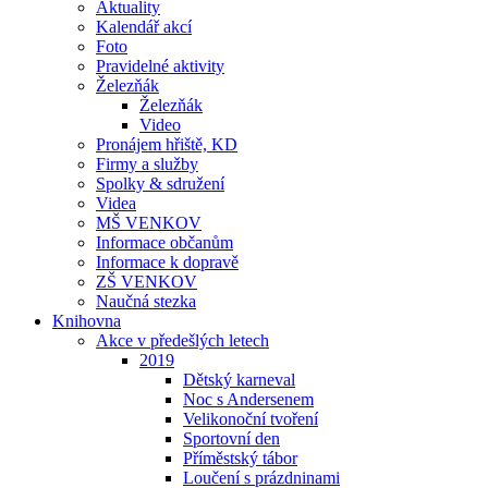
Aktuality
Kalendář akcí
Foto
Pravidelné aktivity
Železňák
Železňák
Video
Pronájem hřiště, KD
Firmy a služby
Spolky & sdružení
Videa
MŠ VENKOV
Informace občanům
Informace k dopravě
ZŠ VENKOV
Naučná stezka
Knihovna
Akce v předešlých letech
2019
Dětský karneval
Noc s Andersenem
Velikonoční tvoření
Sportovní den
Příměstský tábor
Loučení s prázdninami