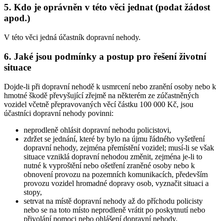
5. Kdo je oprávněn v této věci jednat (podat žádost
apod.)
V této věci jedná účastník dopravní nehody.
6. Jaké jsou podmínky a postup pro řešení životní
situace
Dojde-li při dopravní nehodě k usmrcení nebo zranění osoby nebo k
hmotné škodě převyšující zřejmě na některém ze zúčastněných
vozidel včetně přepravovaných věcí částku 100 000 Kč, jsou
účastníci dopravní nehody povinni:
neprodleně ohlásit dopravní nehodu policistovi,
zdržet se jednání, které by bylo na újmu řádného vyšetření
dopravní nehody, zejména přemístění vozidel; musí-li se však
situace vzniklá dopravní nehodou změnit, zejména je-li to
nutné k vyproštění nebo ošetření zraněné osoby nebo k
obnovení provozu na pozemních komunikacích, především
provozu vozidel hromadné dopravy osob, vyznačit situaci a
stopy,
setrvat na místě dopravní nehody až do příchodu policisty
nebo se na toto místo neprodleně vrátit po poskytnutí nebo
přivolání pomoci nebo ohlášení dopravní nehody.