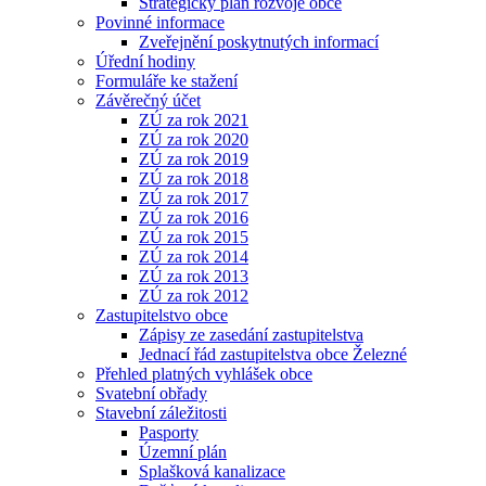
Strategický plán rozvoje obce
Povinné informace
Zveřejnění poskytnutých informací
Úřední hodiny
Formuláře ke stažení
Závěrečný účet
ZÚ za rok 2021
ZÚ za rok 2020
ZÚ za rok 2019
ZÚ za rok 2018
ZÚ za rok 2017
ZÚ za rok 2016
ZÚ za rok 2015
ZÚ za rok 2014
ZÚ za rok 2013
ZÚ za rok 2012
Zastupitelstvo obce
Zápisy ze zasedání zastupitelstva
Jednací řád zastupitelstva obce Železné
Přehled platných vyhlášek obce
Svatební obřady
Stavební záležitosti
Pasporty
Územní plán
Splašková kanalizace