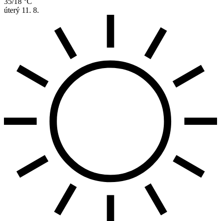
35/18 °C
úterý
11. 8.