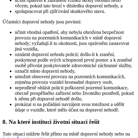
učinit opatření k zabránění vzniku škody osobám nebo
věcem, pokud tato hrozí v důsledku dopravní nehody, a
spolupracovat při zjišťování skutkového stavu.
Účastníci dopravní nehody jsou povinni:
učinit vhodná opatření, aby nebyla ohrožena bezpečnost
provozu na pozemních komunikacích v místě dopravní
nehody; vyžadují-li to okolnosti, jsou oprávněni zastavovat
jiná vozidla,
oznámit dopravní nehodu policii; došlo-li k zranění,
poskytnout podle svých schopností první pomoc a k zraněné
osobě přivolat poskytovatele zdravotnické záchranné služby,
označit místo dopravní nehody,
umožnit obnovení provozu na pozemních komunikacích,
zejména provozu vozidel hromadné dopravy osob,
neprodleně ohlásit policii poškození pozemní komunikace,
obecně prospěšného zařízení nebo životního prostředí, pokud
k němu při dopravní nehodě došlo,
prokázat si na požádání navzájem svou totožnost a sdělit
údaje o vozidle, které mělo účast na dopravní nehodě.
8. Na které instituci životní situaci řešit
Tuto situaci můžete řešit přímo na místě dopravní nehody nebo na