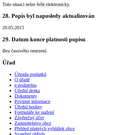
Tuto situaci nelze řešit elektronicky.
28. Popis byl naposledy aktualizován
20.05.2015
29. Datum konce platnosti popisu
Bez časového omezení.
Úřad
Úhrada poplatků
O úřadě
e-podatelna
Úřední deska
Dokumenty
Povinné informace
Úřední hodiny
Formuláře ke stažení
Závěrečný účet
Zastupitelstvo obce
Přehled platných vyhlášek obce
Svatební obřady