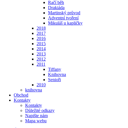
Račí běh
Drakiáda
Martinský průvod
Adventní tvoření
Mikuláš u kapličky
2018
2017
2016
2015
2014
2013
2012
2011
Tiffany
Knihovna
Senioři
2010
knihovna
Obchod
Kontakty
Kontakty
Důležité odkazy
Napište nám
Mapa webu