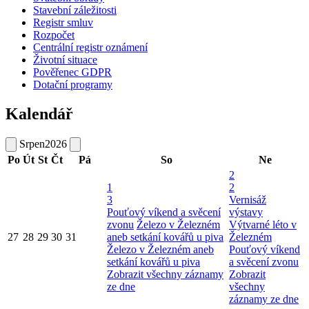
Stavební záležitosti
Registr smluv
Rozpočet
Centrální registr oznámení
Životní situace
Pověřenec GDPR
Dotační programy
Kalendář
Srpen
2026
Po
Út
St
Čt
Pá
So
Ne
2
1
2
3
Vernisáž
Pouťový víkend a svěcení
výstavy
zvonu
Železo v Železném
Výtvarné léto v
27
28
29
30
31
aneb setkání kovářů u piva
Železném
Železo v Železném aneb
Pouťový víkend
setkání kovářů u piva
a svěcení zvonu
Zobrazit všechny záznamy
Zobrazit
ze dne
všechny
záznamy ze dne