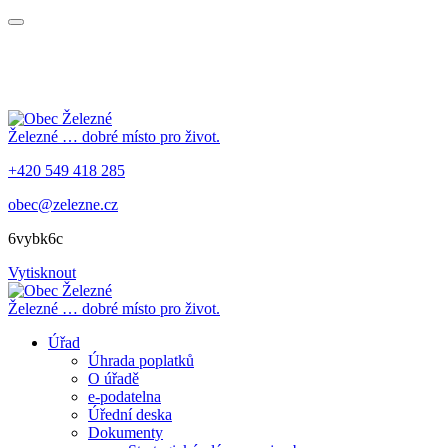
Železné
… dobré místo pro život.
+420 549 418 285
obec@zelezne.cz
6vybk6c
Vytisknout
Železné
… dobré místo pro život.
Úřad
Úhrada poplatků
O úřadě
e-podatelna
Úřední deska
Dokumenty