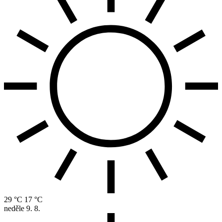
29 °C
17 °C
neděle
9. 8.