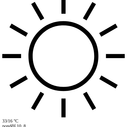
33/16 °C
pondělí
10. 8.