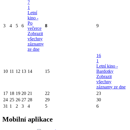
7
1
Letní
kino -
Po
3
4
5
6
8
9
večerce
Zobrazit
všechny
záznamy
ze dne
16
1
Letní kino -
10
11
12
13
14
15
Bardotky
Zobrazit
všechny
záznamy ze dne
17
18
19
20
21
22
23
24
25
26
27
28
29
30
31
1
2
3
4
5
6
Mobilní aplikace