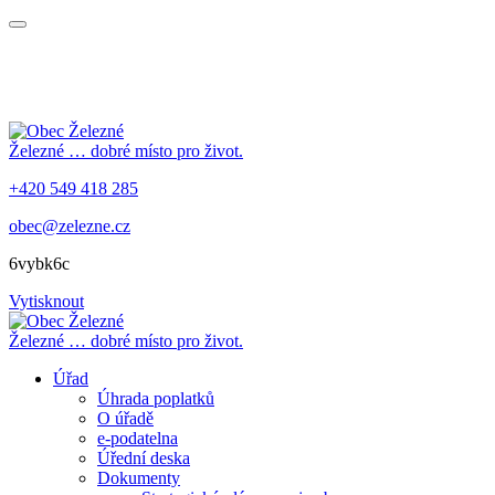
Železné
… dobré místo pro život.
+420 549 418 285
obec@zelezne.cz
6vybk6c
Vytisknout
Železné
… dobré místo pro život.
Úřad
Úhrada poplatků
O úřadě
e-podatelna
Úřední deska
Dokumenty