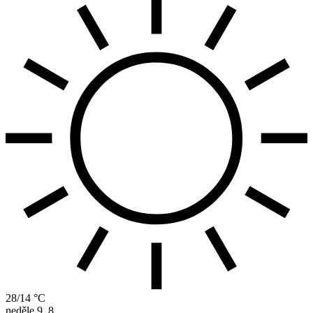
28/14 °C
neděle
9. 8.