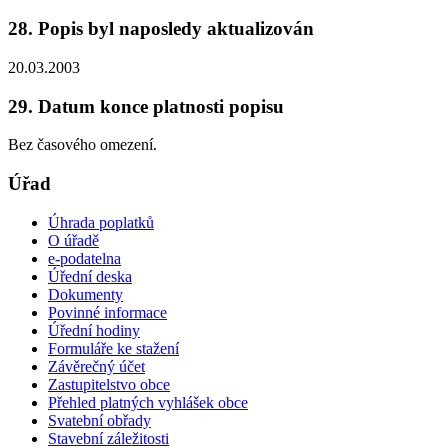
28. Popis byl naposledy aktualizován
20.03.2003
29. Datum konce platnosti popisu
Bez časového omezení.
Úřad
Úhrada poplatků
O úřadě
e-podatelna
Úřední deska
Dokumenty
Povinné informace
Úřední hodiny
Formuláře ke stažení
Závěrečný účet
Zastupitelstvo obce
Přehled platných vyhlášek obce
Svatební obřady
Stavební záležitosti