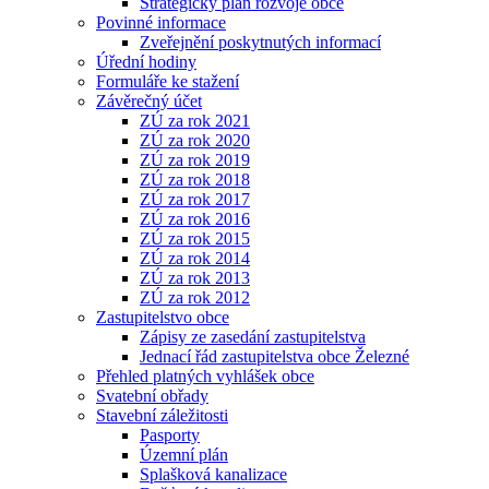
Strategický plán rozvoje obce
Povinné informace
Zveřejnění poskytnutých informací
Úřední hodiny
Formuláře ke stažení
Závěrečný účet
ZÚ za rok 2021
ZÚ za rok 2020
ZÚ za rok 2019
ZÚ za rok 2018
ZÚ za rok 2017
ZÚ za rok 2016
ZÚ za rok 2015
ZÚ za rok 2014
ZÚ za rok 2013
ZÚ za rok 2012
Zastupitelstvo obce
Zápisy ze zasedání zastupitelstva
Jednací řád zastupitelstva obce Železné
Přehled platných vyhlášek obce
Svatební obřady
Stavební záležitosti
Pasporty
Územní plán
Splašková kanalizace