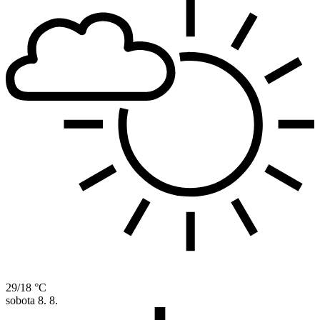
29/18 °C
sobota
8. 8.