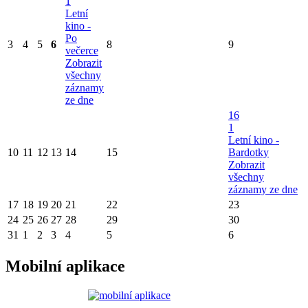
1
Letní
kino -
Po
3
4
5
6
8
9
večerce
Zobrazit
všechny
záznamy
ze dne
16
1
Letní kino -
10
11
12
13
14
15
Bardotky
Zobrazit
všechny
záznamy ze dne
17
18
19
20
21
22
23
24
25
26
27
28
29
30
31
1
2
3
4
5
6
Mobilní aplikace