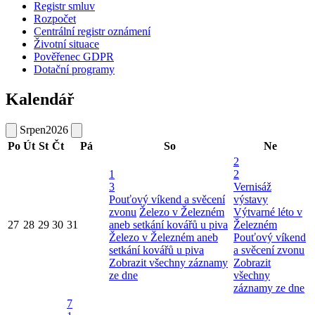
Registr smluv
Rozpočet
Centrální registr oznámení
Životní situace
Pověřenec GDPR
Dotační programy
Kalendář
Srpen
2026
Po
Út
St
Čt
Pá
So
Ne
2
1
2
3
Vernisáž
Pouťový víkend a svěcení
výstavy
zvonu
Železo v Železném
Výtvarné léto v
27
28
29
30
31
aneb setkání kovářů u piva
Železném
Železo v Železném aneb
Pouťový víkend
setkání kovářů u piva
a svěcení zvonu
Zobrazit všechny záznamy
Zobrazit
ze dne
všechny
záznamy ze dne
7