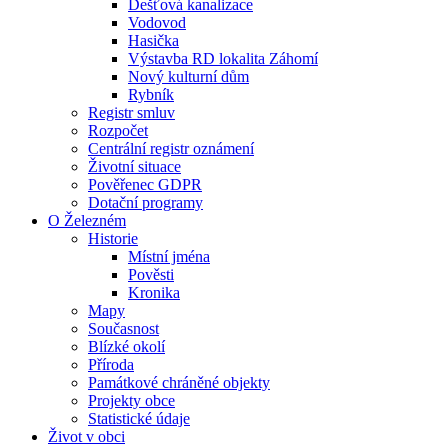
Dešťová kanalizace
Vodovod
Hasička
Výstavba RD lokalita Záhomí
Nový kulturní dům
Rybník
Registr smluv
Rozpočet
Centrální registr oznámení
Životní situace
Pověřenec GDPR
Dotační programy
O Železném
Historie
Místní jména
Pověsti
Kronika
Mapy
Současnost
Blízké okolí
Příroda
Památkové chráněné objekty
Projekty obce
Statistické údaje
Život v obci