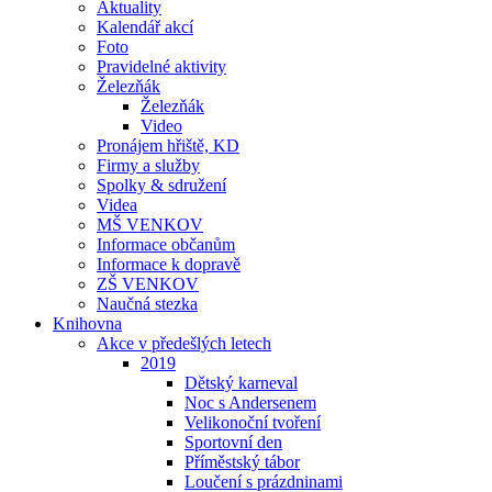
Aktuality
Kalendář akcí
Foto
Pravidelné aktivity
Železňák
Železňák
Video
Pronájem hřiště, KD
Firmy a služby
Spolky & sdružení
Videa
MŠ VENKOV
Informace občanům
Informace k dopravě
ZŠ VENKOV
Naučná stezka
Knihovna
Akce v předešlých letech
2019
Dětský karneval
Noc s Andersenem
Velikonoční tvoření
Sportovní den
Příměstský tábor
Loučení s prázdninami