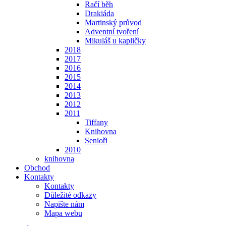
Račí běh
Drakiáda
Martinský průvod
Adventní tvoření
Mikuláš u kapličky
2018
2017
2016
2015
2014
2013
2012
2011
Tiffany
Knihovna
Senioři
2010
knihovna
Obchod
Kontakty
Kontakty
Důležité odkazy
Napište nám
Mapa webu