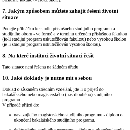
7. Jakým způsobem můžete zahájit řešení životní
situace
Podejte přihlášku ke studiu příslušného studijního programu a
studijního oboru - ve formě a v termínu určeném příslušnou fakultou
(je-li studijní program uskutečňován fakultou) nebo vysokou školou
(je-li studijní program uskutečňován vysokou školou).
8. Na které instituci životní situaci řešit
Tato situace není řešena na žádném úřadu.
10. Jaké doklady je nutné mít s sebou
Doklad o získaném středním vzdělání, jde-li o přijetí do
bakalářského nebo magisterského (tzv. dlouhého) studijního
programu.
V případě přijetí do:
navazujícího magisterského studijního programu - diplom o
ukončení bakalářského studijního programu,
doktorského studijního programu - diplom o ukončení studia