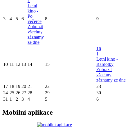
1
Letní
kino -
Po
3
4
5
6
8
9
večerce
Zobrazit
všechny
záznamy
ze dne
16
1
Letní kino -
10
11
12
13
14
15
Bardotky
Zobrazit
všechny
záznamy ze dne
17
18
19
20
21
22
23
24
25
26
27
28
29
30
31
1
2
3
4
5
6
Mobilní aplikace