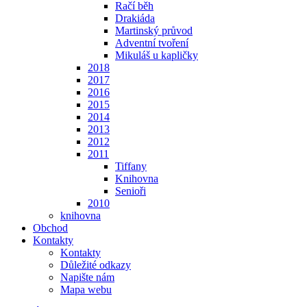
Račí běh
Drakiáda
Martinský průvod
Adventní tvoření
Mikuláš u kapličky
2018
2017
2016
2015
2014
2013
2012
2011
Tiffany
Knihovna
Senioři
2010
knihovna
Obchod
Kontakty
Kontakty
Důležité odkazy
Napište nám
Mapa webu