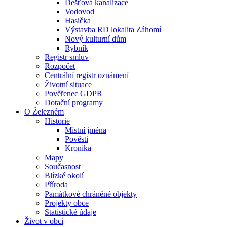
Dešťová kanalizace
Vodovod
Hasička
Výstavba RD lokalita Záhomí
Nový kulturní dům
Rybník
Registr smluv
Rozpočet
Centrální registr oznámení
Životní situace
Pověřenec GDPR
Dotační programy
O Železném
Historie
Místní jména
Pověsti
Kronika
Mapy
Současnost
Blízké okolí
Příroda
Památkové chráněné objekty
Projekty obce
Statistické údaje
Život v obci