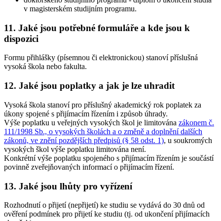
v magisterském studijním programu.
11. Jaké jsou potřebné formuláře a kde jsou k
dispozici
Formu přihlášky (písemnou či elektronickou) stanoví příslušná
vysoká škola nebo fakulta.
12. Jaké jsou poplatky a jak je lze uhradit
Vysoká škola stanoví pro příslušný akademický rok poplatek za
úkony spojené s přijímacím řízením i způsob úhrady.
Výše poplatku u veřejných vysokých škol je limitována
zákonem č.
111/1998 Sb., o vysokých školách a o změně a doplnění dalších
zákonů, ve znění pozdějších předpisů (§ 58 odst. 1)
, u soukromých
vysokých škol výše poplatku limitována není.
Konkrétní výše poplatku spojeného s přijímacím řízením je součástí
povinně zveřejňovaných informací o přijímacím řízení.
13. Jaké jsou lhůty pro vyřízení
Rozhodnutí o přijetí (nepřijetí) ke studiu se vydává do 30 dnů od
ověření podmínek pro přijetí ke studiu (tj. od ukončení přijímacích