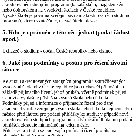
akreditovaném studijním programu (bakalářském, magisterském
nebo doktorském) na vysokých školách v České republice.
Vysoká škola je povinna zveřejnit seznam akreditovaných studijních
programů, které uskutečňuje, na své úřední desce.
5. Kdo je oprávněn v této věci jednat (podat žádost
apod.)
Uchazeč o studium - občan České republiky nebo cizinec.
6. Jaké jsou podmínky a postup pro řešení životní
situace
Ke studiu akreditovaných studijních programů uskutečňovaných
vysokými školami v České republice jsou uchazeči přijímáni na
základě přijímacího řízení, jehož průběh, včetně podmínek přijetí,
stanoví a vyhlašuje příslušná vysoká škola nebo fakulta.
Podmínky přijetí a informace o přijímacím řízení pro daný
akademický rok zveřejňuje vysoká škola nebo fakulta nejméně čtyři
měsíce před lhůtou pro podání přihlášky ke studiu; v případě nově
akreditovaných studijních programů se čtyřměsíční lhůta pro podání
přihlášek zkracuje minimálně na jeden měsíc.
Přihlášky ke studiu se podávají a přijímací řízení probíhá na
příslušné fakultě (vysoké škole).