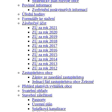
Strategický plán rozvoje obce
Povinné informace
Zveřejnění poskytnutých informací
Úřední hodiny
Formuláře ke stažení
Závěrečný účet
ZÚ za rok 2021
ZÚ za rok 2020
ZÚ za rok 2019
ZÚ za rok 2018
ZÚ za rok 2017
ZÚ za rok 2016
ZÚ za rok 2015
ZÚ za rok 2014
ZÚ za rok 2013
ZÚ za rok 2012
Zastupitelstvo obce
Zápisy ze zasedání zastupitelstva
Jednací řád zastupitelstva obce Železné
Přehled platných vyhlášek obce
Svatební obřady
Stavební záležitosti
Pasporty
Územní plán
Splašková kanalizace