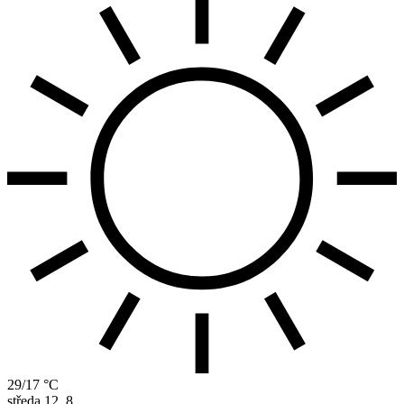
29/17 °C
středa
12. 8.