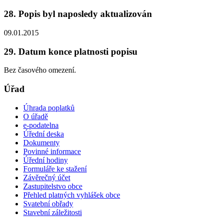
28. Popis byl naposledy aktualizován
09.01.2015
29. Datum konce platnosti popisu
Bez časového omezení.
Úřad
Úhrada poplatků
O úřadě
e-podatelna
Úřední deska
Dokumenty
Povinné informace
Úřední hodiny
Formuláře ke stažení
Závěrečný účet
Zastupitelstvo obce
Přehled platných vyhlášek obce
Svatební obřady
Stavební záležitosti