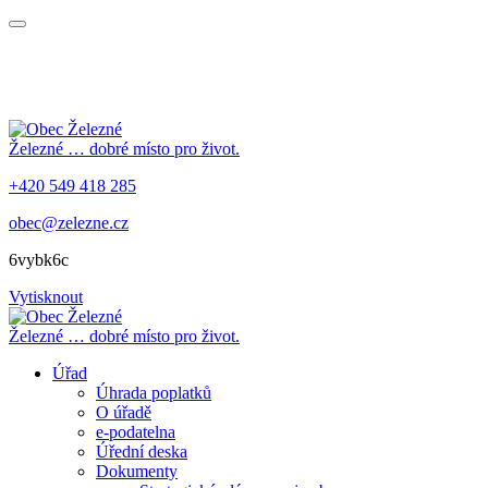
Železné
… dobré místo pro život.
+420 549 418 285
obec@zelezne.cz
6vybk6c
Vytisknout
Železné
… dobré místo pro život.
Úřad
Úhrada poplatků
O úřadě
e-podatelna
Úřední deska
Dokumenty