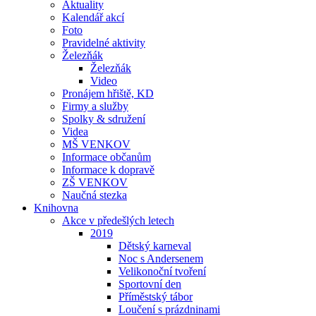
Aktuality
Kalendář akcí
Foto
Pravidelné aktivity
Železňák
Železňák
Video
Pronájem hřiště, KD
Firmy a služby
Spolky & sdružení
Videa
MŠ VENKOV
Informace občanům
Informace k dopravě
ZŠ VENKOV
Naučná stezka
Knihovna
Akce v předešlých letech
2019
Dětský karneval
Noc s Andersenem
Velikonoční tvoření
Sportovní den
Příměstský tábor
Loučení s prázdninami