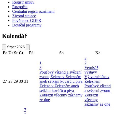
Registr smluv
Rozpočet
Centrální registr oznámení
Životní situace
Pověřenec GDPR
Dotační programy
Kalendář
Srpen
2026
Po
Út
St
Čt
Pá
So
Ne
2
1
2
3
Vernisáž
Pouťový víkend a svěcení
výstavy
zvonu
Železo v Železném
Výtvarné léto v
27
28
29
30
31
aneb setkání kovářů u piva
Železném
Železo v Železném aneb
Pouťový víkend
setkání kovářů u piva
a svěcení zvonu
Zobrazit všechny záznamy
Zobrazit
ze dne
všechny
záznamy ze dne
7