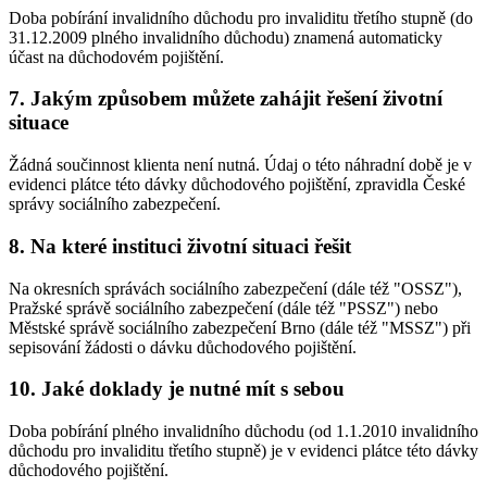
Doba pobírání invalidního důchodu pro invaliditu třetího stupně (do
31.12.2009 plného invalidního důchodu) znamená automaticky
účast na důchodovém pojištění.
7. Jakým způsobem můžete zahájit řešení životní
situace
Žádná součinnost klienta není nutná. Údaj o této náhradní době je v
evidenci plátce této dávky důchodového pojištění, zpravidla České
správy sociálního zabezpečení.
8. Na které instituci životní situaci řešit
Na okresních správách sociálního zabezpečení (dále též "OSSZ"),
Pražské správě sociálního zabezpečení (dále též "PSSZ") nebo
Městské správě sociálního zabezpečení Brno (dále též "MSSZ") při
sepisování žádosti o dávku důchodového pojištění.
10. Jaké doklady je nutné mít s sebou
Doba pobírání plného invalidního důchodu (od 1.1.2010 invalidního
důchodu pro invaliditu třetího stupně) je v evidenci plátce této dávky
důchodového pojištění.