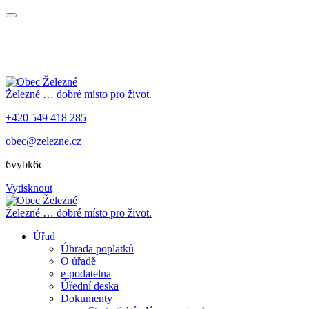
Železné
… dobré místo pro život.
+420 549 418 285
obec@zelezne.cz
6vybk6c
Vytisknout
Železné
… dobré místo pro život.
Úřad
Úhrada poplatků
O úřadě
e-podatelna
Úřední deska
Dokumenty