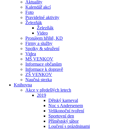
Aktuality
Kalendář akcí
Foto
Pravidelné aktivity
Železňák
Železňák
Video
Pronájem hřiště, KD
Firmy a služby
Spolky & sdružení
Videa
MŠ VENKOV
Informace občanům
Informace k dopravě
ZŠ VENKOV
Naučná stezka
Knihovna
Akce v předešlých letech
2019
Dětský karneval
Noc s Andersenem
Velikonoční tvoření
Sportovní den
Příměstský tábor
Loučení s prázdninami