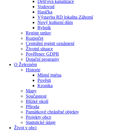
Dešťová kanalizace
Vodovod
Hasička
Výstavba RD lokalita Záhomí
Nový kulturní dům
Rybník
Registr smluv
Rozpočet
Centrální registr oznámení
Životní situace
Pověřenec GDPR
Dotační programy
O Železném
Historie
Místní jména
Pověsti
Kronika
Mapy
Současnost
Blízké okolí
Příroda
Památkové chráněné objekty
Projekty obce
Statistické údaje
Život v obci