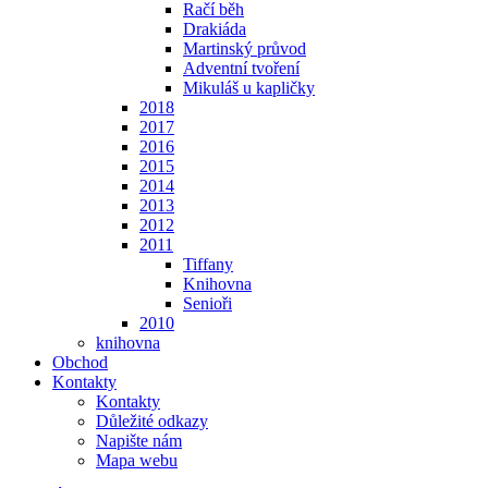
Račí běh
Drakiáda
Martinský průvod
Adventní tvoření
Mikuláš u kapličky
2018
2017
2016
2015
2014
2013
2012
2011
Tiffany
Knihovna
Senioři
2010
knihovna
Obchod
Kontakty
Kontakty
Důležité odkazy
Napište nám
Mapa webu