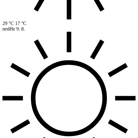
29 °C
17 °C
neděle
9. 8.