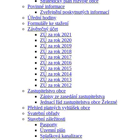
Strategický plán rozvoje obce
Povinné informace
Zveřejnění poskytnutých informací
Úřední hodiny
Formuláře ke stažení
Závěrečný účet
ZÚ za rok 2021
ZÚ za rok 2020
ZÚ za rok 2019
ZÚ za rok 2018
ZÚ za rok 2017
ZÚ za rok 2016
ZÚ za rok 2015
ZÚ za rok 2014
ZÚ za rok 2013
ZÚ za rok 2012
Zastupitelstvo obce
Zápisy ze zasedání zastupitelstva
Jednací řád zastupitelstva obce Železné
Přehled platných vyhlášek obce
Svatební obřady
Stavební záležitosti
Pasporty
Územní plán
Splašková kanalizace