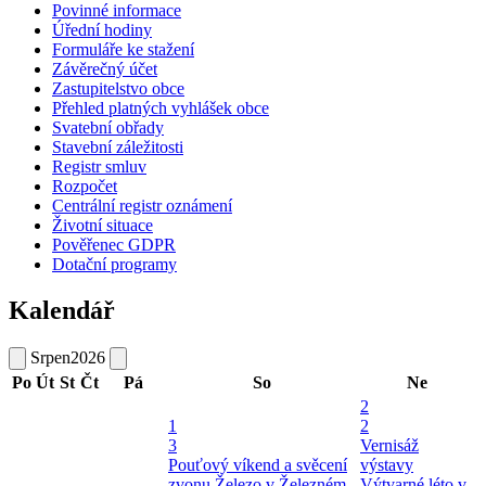
Povinné informace
Úřední hodiny
Formuláře ke stažení
Závěrečný účet
Zastupitelstvo obce
Přehled platných vyhlášek obce
Svatební obřady
Stavební záležitosti
Registr smluv
Rozpočet
Centrální registr oznámení
Životní situace
Pověřenec GDPR
Dotační programy
Kalendář
Srpen
2026
Po
Út
St
Čt
Pá
So
Ne
2
1
2
3
Vernisáž
Pouťový víkend a svěcení
výstavy
zvonu
Železo v Železném
Výtvarné léto v