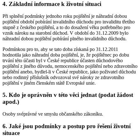
4. Základní informace k životní situaci
Při splnění podmínky jednoho roku pojištění je náhradní dobou
pojištění období pobírání invalidního důchodu pro invaliditu třetího
stupně z českého pojištění, a to do dosažení věku potřebného pro
vznik nároku na starobní důchod. V období do 31.12.2009 bylo
náhradní dobou pojištění pobírání plného invalidního důchodu.
Podmínkou pro to, aby se tato doba získaná po 31.12.2011
hodnotila jako náhradní doba pojištění, je, že pojištěnec po dobu
trvání této účasti byl v České republice účasten důchodového
pojištění z jiného důvodu, nemocenského pojištění nebo zdravotního
pojištění anebo, bydlel-li v České republice, jako poživatel důchodu
nebo rodinný příslušník odvozoval své nároky ze zdravotního
pojištění v jiném členském státě Evropské unie.
5. Kdo je oprávněn v této věci jednat (podat žádost
apod.)
Osoby svéprávné ve smyslu občanského zákoníku.
6. Jaké jsou podmínky a postup pro řešení životní
situace