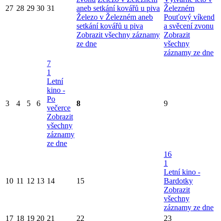
27
28
29
30
31
aneb setkání kovářů u piva
Železném
Železo v Železném aneb
Pouťový víkend
setkání kovářů u piva
a svěcení zvonu
Zobrazit všechny záznamy
Zobrazit
ze dne
všechny
záznamy ze dne
7
1
Letní
kino -
Po
3
4
5
6
8
9
večerce
Zobrazit
všechny
záznamy
ze dne
16
1
Letní kino -
10
11
12
13
14
15
Bardotky
Zobrazit
všechny
záznamy ze dne
17
18
19
20
21
22
23