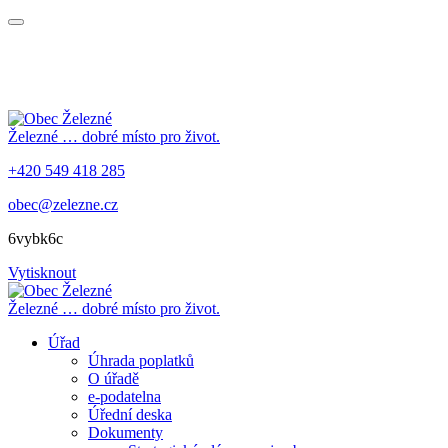
Železné
… dobré místo pro život.
+420 549 418 285
obec@zelezne.cz
6vybk6c
Vytisknout
Železné
… dobré místo pro život.
Úřad
Úhrada poplatků
O úřadě
e-podatelna
Úřední deska
Dokumenty