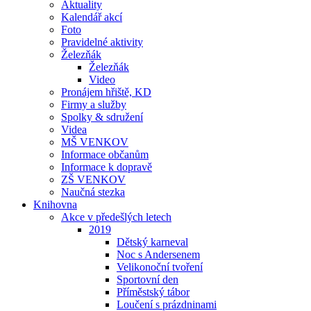
Aktuality
Kalendář akcí
Foto
Pravidelné aktivity
Železňák
Železňák
Video
Pronájem hřiště, KD
Firmy a služby
Spolky & sdružení
Videa
MŠ VENKOV
Informace občanům
Informace k dopravě
ZŠ VENKOV
Naučná stezka
Knihovna
Akce v předešlých letech
2019
Dětský karneval
Noc s Andersenem
Velikonoční tvoření
Sportovní den
Příměstský tábor
Loučení s prázdninami