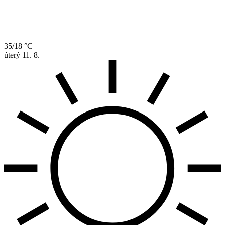
35/18 °C
úterý
11. 8.