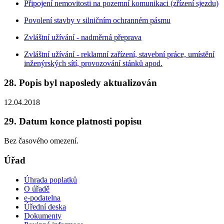
Připojení nemovitosti na pozemní komunikaci (zřízení sjezdu)
Povolení stavby v silničním ochranném pásmu
Zvláštní užívání - nadměrná přeprava
Zvláštní užívání - reklamní zařízení, stavební práce, umístění
inženýrských sítí, provozování stánků apod.
28. Popis byl naposledy aktualizován
12.04.2018
29. Datum konce platnosti popisu
Bez časového omezení.
Úřad
Úhrada poplatků
O úřadě
e-podatelna
Úřední deska
Dokumenty