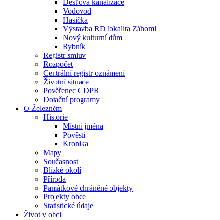
Dešťová kanalizace
Vodovod
Hasička
Výstavba RD lokalita Záhomí
Nový kulturní dům
Rybník
Registr smluv
Rozpočet
Centrální registr oznámení
Životní situace
Pověřenec GDPR
Dotační programy
O Železném
Historie
Místní jména
Pověsti
Kronika
Mapy
Současnost
Blízké okolí
Příroda
Památkové chráněné objekty
Projekty obce
Statistické údaje
Život v obci