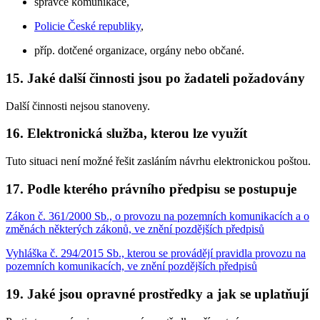
správce komunikace,
Policie České republiky
,
příp. dotčené organizace, orgány nebo občané.
15. Jaké další činnosti jsou po žadateli požadovány
Další činnosti nejsou stanoveny.
16. Elektronická služba, kterou lze využít
Tuto situaci není možné řešit zasláním návrhu elektronickou poštou.
17. Podle kterého právního předpisu se postupuje
Zákon č. 361/2000 Sb., o provozu na pozemních komunikacích a o
změnách některých zákonů, ve znění pozdějších předpisů
Vyhláška č. 294/2015 Sb., kterou se provádějí pravidla provozu na
pozemních komunikacích, ve znění pozdějších předpisů
19. Jaké jsou opravné prostředky a jak se uplatňují