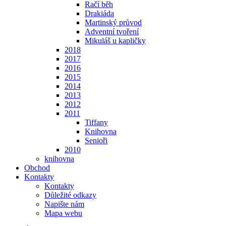
Račí běh
Drakiáda
Martinský průvod
Adventní tvoření
Mikuláš u kapličky
2018
2017
2016
2015
2014
2013
2012
2011
Tiffany
Knihovna
Senioři
2010
knihovna
Obchod
Kontakty
Kontakty
Důležité odkazy
Napište nám
Mapa webu