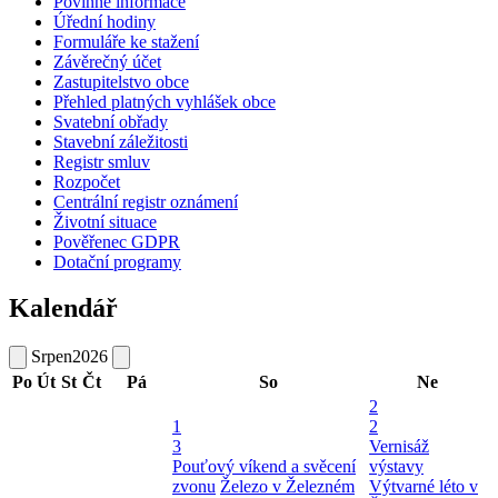
Povinné informace
Úřední hodiny
Formuláře ke stažení
Závěrečný účet
Zastupitelstvo obce
Přehled platných vyhlášek obce
Svatební obřady
Stavební záležitosti
Registr smluv
Rozpočet
Centrální registr oznámení
Životní situace
Pověřenec GDPR
Dotační programy
Kalendář
Srpen
2026
Po
Út
St
Čt
Pá
So
Ne
2
1
2
3
Vernisáž
Pouťový víkend a svěcení
výstavy
zvonu
Železo v Železném
Výtvarné léto v