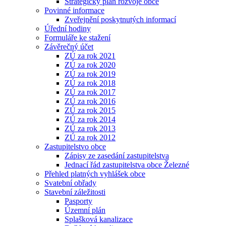
Strategický plán rozvoje obce
Povinné informace
Zveřejnění poskytnutých informací
Úřední hodiny
Formuláře ke stažení
Závěrečný účet
ZÚ za rok 2021
ZÚ za rok 2020
ZÚ za rok 2019
ZÚ za rok 2018
ZÚ za rok 2017
ZÚ za rok 2016
ZÚ za rok 2015
ZÚ za rok 2014
ZÚ za rok 2013
ZÚ za rok 2012
Zastupitelstvo obce
Zápisy ze zasedání zastupitelstva
Jednací řád zastupitelstva obce Železné
Přehled platných vyhlášek obce
Svatební obřady
Stavební záležitosti
Pasporty
Územní plán
Splašková kanalizace