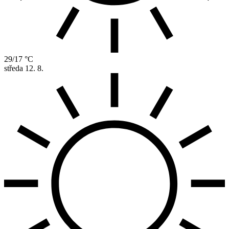
29/17 °C
středa
12. 8.