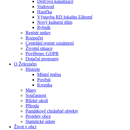
Dešťová kanalizace
Vodovod
Hasička
Výstavba RD lokalita Záhomí
Nový kulturní dům
Rybník
Registr smluv
Rozpočet
Centrální registr oznámení
Životní situace
Pověřenec GDPR
Dotační programy
O Železném
Historie
Místní jména
Pověsti
Kronika
Mapy
Současnost
Blízké okolí
Příroda
Památkové chráněné objekty
Projekty obce
Statistické údaje
Život v obci