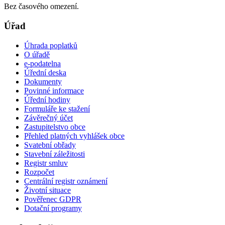
Bez časového omezení.
Úřad
Úhrada poplatků
O úřadě
e-podatelna
Úřední deska
Dokumenty
Povinné informace
Úřední hodiny
Formuláře ke stažení
Závěrečný účet
Zastupitelstvo obce
Přehled platných vyhlášek obce
Svatební obřady
Stavební záležitosti
Registr smluv
Rozpočet
Centrální registr oznámení
Životní situace
Pověřenec GDPR
Dotační programy