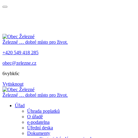
Železné
… dobré místo pro život.
+420 549 418 285
obec@zelezne.cz
6vybk6c
Vytisknout
Železné
… dobré místo pro život.
Úřad
Úhrada poplatků
O úřadě
e-podatelna
Úřední deska
Dokumenty