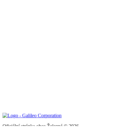
Oficiální stránka obce Železné © 2026
Provozovatel
Galileo Corporation s.r.o.