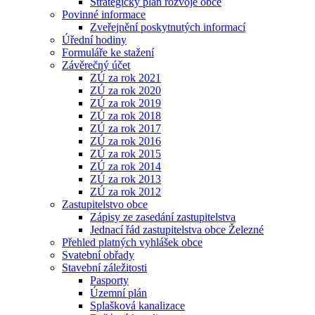
Strategický plán rozvoje obce
Povinné informace
Zveřejnění poskytnutých informací
Úřední hodiny
Formuláře ke stažení
Závěrečný účet
ZÚ za rok 2021
ZÚ za rok 2020
ZÚ za rok 2019
ZÚ za rok 2018
ZÚ za rok 2017
ZÚ za rok 2016
ZÚ za rok 2015
ZÚ za rok 2014
ZÚ za rok 2013
ZÚ za rok 2012
Zastupitelstvo obce
Zápisy ze zasedání zastupitelstva
Jednací řád zastupitelstva obce Železné
Přehled platných vyhlášek obce
Svatební obřady
Stavební záležitosti
Pasporty
Územní plán
Splašková kanalizace