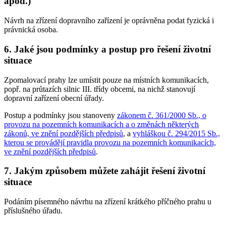
apod.)
Návrh na zřízení dopravního zařízení je oprávněna podat fyzická i
právnická osoba.
6. Jaké jsou podmínky a postup pro řešení životní
situace
Zpomalovací prahy lze umístit pouze na místních komunikacích,
popř. na průtazích silnic III. třídy obcemi, na nichž stanovují
dopravní zařízení obecní úřady.
Postup a podmínky jsou stanoveny
zákonem č. 361/2000 Sb., o
provozu na pozemních komunikacích a o změnách některých
zákonů, ve znění pozdějších předpisů
, a
vyhláškou č. 294/2015 Sb.,
kterou se provádějí pravidla provozu na pozemních komunikacích,
ve znění pozdějších předpisů
.
7. Jakým způsobem můžete zahájit řešení životní
situace
Podáním písemného návrhu na zřízení krátkého příčného prahu u
příslušného úřadu.