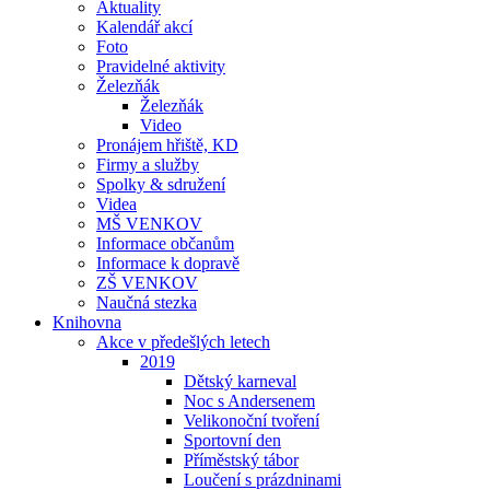
Aktuality
Kalendář akcí
Foto
Pravidelné aktivity
Železňák
Železňák
Video
Pronájem hřiště, KD
Firmy a služby
Spolky & sdružení
Videa
MŠ VENKOV
Informace občanům
Informace k dopravě
ZŠ VENKOV
Naučná stezka
Knihovna
Akce v předešlých letech
2019
Dětský karneval
Noc s Andersenem
Velikonoční tvoření
Sportovní den
Příměstský tábor
Loučení s prázdninami