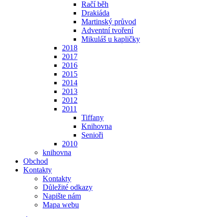
Račí běh
Drakiáda
Martinský průvod
Adventní tvoření
Mikuláš u kapličky
2018
2017
2016
2015
2014
2013
2012
2011
Tiffany
Knihovna
Senioři
2010
knihovna
Obchod
Kontakty
Kontakty
Důležité odkazy
Napište nám
Mapa webu