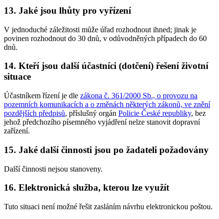
13. Jaké jsou lhůty pro vyřízení
V jednoduché záležitosti může úřad rozhodnout ihned; jinak je
povinen rozhodnout do 30 dnů, v odůvodněných případech do 60
dnů.
14. Kteří jsou další účastníci (dotčení) řešení životní
situace
Účastníkem řízení je dle
zákona č. 361/2000 Sb., o provozu na
pozemních komunikacích a o změnách některých zákonů, ve znění
pozdějších předpisů
, příslušný orgán
Policie České republiky
, bez
jehož předchozího písemného vyjádření nelze stanovit dopravní
zařízení.
15. Jaké další činnosti jsou po žadateli požadovány
Další činnosti nejsou stanoveny.
16. Elektronická služba, kterou lze využít
Tuto situaci není možné řešit zasláním návrhu elektronickou poštou.