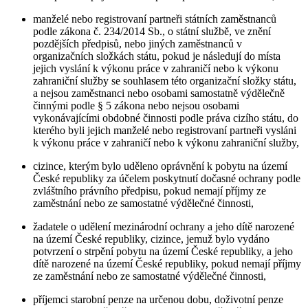
manželé nebo registrovaní partneři státních zaměstnanců
podle zákona č. 234/2014 Sb., o státní službě, ve znění
pozdějších předpisů, nebo jiných zaměstnanců v
organizačních složkách státu, pokud je následují do místa
jejich vyslání k výkonu práce v zahraničí nebo k výkonu
zahraniční služby se souhlasem této organizační složky státu,
a nejsou zaměstnanci nebo osobami samostatně výdělečně
činnými podle § 5 zákona nebo nejsou osobami
vykonávajícími obdobné činnosti podle práva cizího státu, do
kterého byli jejich manželé nebo registrovaní partneři vysláni
k výkonu práce v zahraničí nebo k výkonu zahraniční služby,
cizince, kterým bylo uděleno oprávnění k pobytu na území
České republiky za účelem poskytnutí dočasné ochrany podle
zvláštního právního předpisu, pokud nemají příjmy ze
zaměstnání nebo ze samostatné výdělečné činnosti,
žadatele o udělení mezinárodní ochrany a jeho dítě narozené
na území České republiky, cizince, jemuž bylo vydáno
potvrzení o strpění pobytu na území České republiky, a jeho
dítě narozené na území České republiky, pokud nemají příjmy
ze zaměstnání nebo ze samostatné výdělečné činnosti,
příjemci starobní penze na určenou dobu, doživotní penze