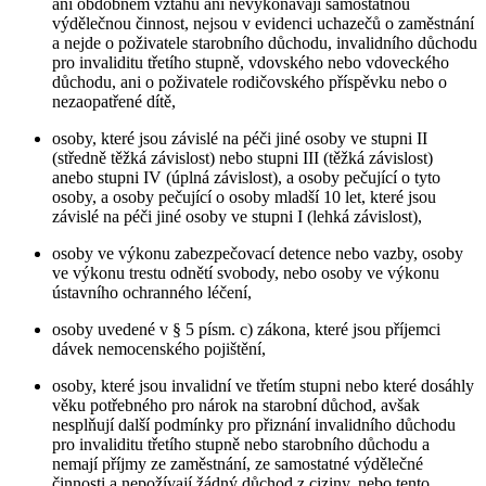
ani obdobném vztahu ani nevykonávají samostatnou
výdělečnou činnost, nejsou v evidenci uchazečů o zaměstnání
a nejde o poživatele starobního důchodu, invalidního důchodu
pro invaliditu třetího stupně, vdovského nebo vdoveckého
důchodu, ani o poživatele rodičovského příspěvku nebo o
nezaopatřené dítě,
osoby, které jsou závislé na péči jiné osoby ve stupni II
(středně těžká závislost) nebo stupni III (těžká závislost)
anebo stupni IV (úplná závislost), a osoby pečující o tyto
osoby, a osoby pečující o osoby mladší 10 let, které jsou
závislé na péči jiné osoby ve stupni I (lehká závislost),
osoby ve výkonu zabezpečovací detence nebo vazby, osoby
ve výkonu trestu odnětí svobody, nebo osoby ve výkonu
ústavního ochranného léčení,
osoby uvedené v § 5 písm. c) zákona, které jsou příjemci
dávek nemocenského pojištění,
osoby, které jsou invalidní ve třetím stupni nebo které dosáhly
věku potřebného pro nárok na starobní důchod, avšak
nesplňují další podmínky pro přiznání invalidního důchodu
pro invaliditu třetího stupně nebo starobního důchodu a
nemají příjmy ze zaměstnání, ze samostatné výdělečné
činnosti a nepožívají žádný důchod z ciziny, nebo tento