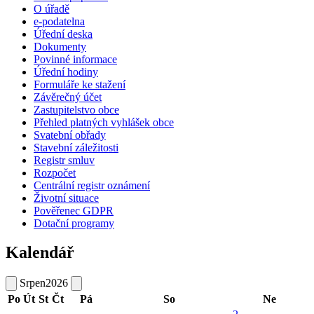
O úřadě
e-podatelna
Úřední deska
Dokumenty
Povinné informace
Úřední hodiny
Formuláře ke stažení
Závěrečný účet
Zastupitelstvo obce
Přehled platných vyhlášek obce
Svatební obřady
Stavební záležitosti
Registr smluv
Rozpočet
Centrální registr oznámení
Životní situace
Pověřenec GDPR
Dotační programy
Kalendář
Srpen
2026
Po
Út
St
Čt
Pá
So
Ne