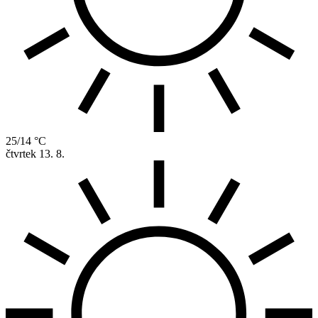
25/14 °C
čtvrtek
13. 8.