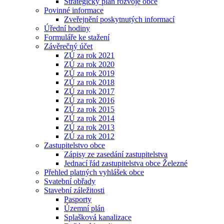
Strategický plán rozvoje obce
Povinné informace
Zveřejnění poskytnutých informací
Úřední hodiny
Formuláře ke stažení
Závěrečný účet
ZÚ za rok 2021
ZÚ za rok 2020
ZÚ za rok 2019
ZÚ za rok 2018
ZÚ za rok 2017
ZÚ za rok 2016
ZÚ za rok 2015
ZÚ za rok 2014
ZÚ za rok 2013
ZÚ za rok 2012
Zastupitelstvo obce
Zápisy ze zasedání zastupitelstva
Jednací řád zastupitelstva obce Železné
Přehled platných vyhlášek obce
Svatební obřady
Stavební záležitosti
Pasporty
Územní plán
Splašková kanalizace