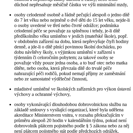
důchod nepřesahuje měsíčně částku ve výši minimální mzdy,
osoby celodenně osobně a řádně pečující alespoň o jedno dítě
do 7 let věku nebo nejméně o dvě děti do 15 let věku, nejde-li
o osoby uvedené ve třetí nebo čtvrté odrážce; podmínka
celodenní péče se považuje za splněnou i tehdy, je-li dítě
předškolního věku umístěno v jeslích (mateřské škole), popř.
v obdobném zařízení na dobu, která nepřevyšuje čtyři hodiny
denně, a jde-li o dítě plnící povinnou školní docházku, po
dobu návštěvy školy, s výjimkou umístění v zařízení s
týdenním či celoročním pobytem; za takové osoby se
považuje vždy pouze jedna osoba, a to buď otec nebo matka
dítěte, nebo osoba, která převzala dítě do trvalé péče
nahrazující péči rodičů, pokud nemají příjmy ze zaměstnání
nebo ze samostatné výdělečné činnosti,
mladistvé umístěné ve školských zařízeních pro výkon ústavní
výchovy a ochranné výchovy,
osoby vykonávající dlouhodobou dobrovolnickou službu na
základě smlouvy s vysílající organizací, které byla udělena
akreditace Ministerstvem vnitra, v rozsahu překračujícím v
průměru alespoň 20 hodin v kalendářním týdnu, pokud není
dobrovolník plátcem pojistného podle § 5 zákona nebo za něj
není plátcem pojistného stát podle předchozích odrážek,