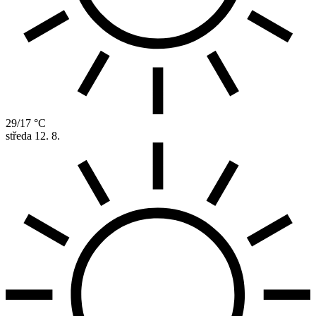
29/17 °C
středa
12. 8.