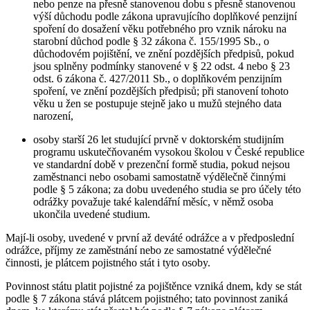
nebo penze na přesně stanovenou dobu s přesně stanovenou
výší důchodu podle zákona upravujícího doplňkové penzijní
spoření do dosažení věku potřebného pro vznik nároku na
starobní důchod podle § 32 zákona č. 155/1995 Sb., o
důchodovém pojištění, ve znění pozdějších předpisů, pokud
jsou splněny podmínky stanovené v § 22 odst. 4 nebo § 23
odst. 6 zákona č. 427/2011 Sb., o doplňkovém penzijním
spoření, ve znění pozdějších předpisů; při stanovení tohoto
věku u žen se postupuje stejně jako u mužů stejného data
narození,
osoby starší 26 let studující prvně v doktorském studijním
programu uskutečňovaném vysokou školou v České republice
ve standardní době v prezenční formě studia, pokud nejsou
zaměstnanci nebo osobami samostatně výdělečně činnými
podle § 5 zákona; za dobu uvedeného studia se pro účely této
odrážky považuje také kalendářní měsíc, v němž osoba
ukončila uvedené studium.
Mají-li osoby, uvedené v první až deváté odrážce a v předposlední
odrážce, příjmy ze zaměstnání nebo ze samostatné výdělečné
činnosti, je plátcem pojistného stát i tyto osoby.
Povinnost státu platit pojistné za pojištěnce vzniká dnem, kdy se stát
podle § 7 zákona stává plátcem pojistného; tato povinnost zaniká