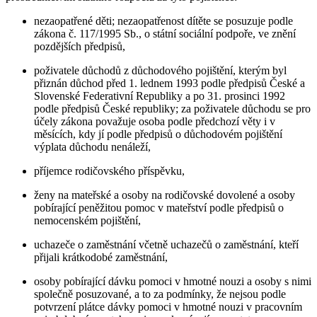
nezaopatřené děti; nezaopatřenost dítěte se posuzuje podle
zákona č. 117/1995 Sb., o státní sociální podpoře, ve znění
pozdějších předpisů,
poživatele důchodů z důchodového pojištění, kterým byl
přiznán důchod před 1. lednem 1993 podle předpisů České a
Slovenské Federativní Republiky a po 31. prosinci 1992
podle předpisů České republiky; za poživatele důchodu se pro
účely zákona považuje osoba podle předchozí věty i v
měsících, kdy jí podle předpisů o důchodovém pojištění
výplata důchodu nenáleží,
příjemce rodičovského příspěvku,
ženy na mateřské a osoby na rodičovské dovolené a osoby
pobírající peněžitou pomoc v mateřství podle předpisů o
nemocenském pojištění,
uchazeče o zaměstnání včetně uchazečů o zaměstnání, kteří
přijali krátkodobé zaměstnání,
osoby pobírající dávku pomoci v hmotné nouzi a osoby s nimi
společně posuzované, a to za podmínky, že nejsou podle
potvrzení plátce dávky pomoci v hmotné nouzi v pracovním