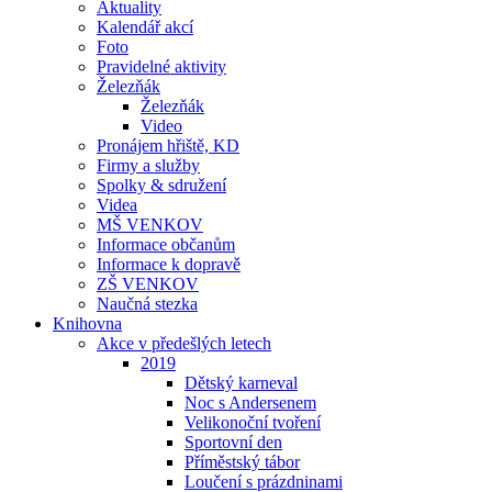
Aktuality
Kalendář akcí
Foto
Pravidelné aktivity
Železňák
Železňák
Video
Pronájem hřiště, KD
Firmy a služby
Spolky & sdružení
Videa
MŠ VENKOV
Informace občanům
Informace k dopravě
ZŠ VENKOV
Naučná stezka
Knihovna
Akce v předešlých letech
2019
Dětský karneval
Noc s Andersenem
Velikonoční tvoření
Sportovní den
Příměstský tábor
Loučení s prázdninami