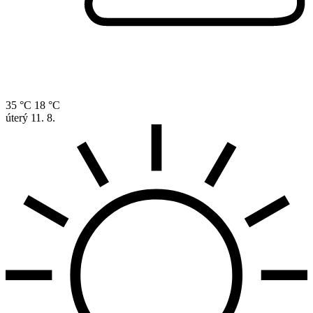
35 °C
18 °C
úterý
11. 8.