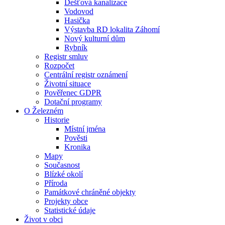
Dešťová kanalizace
Vodovod
Hasička
Výstavba RD lokalita Záhomí
Nový kulturní dům
Rybník
Registr smluv
Rozpočet
Centrální registr oznámení
Životní situace
Pověřenec GDPR
Dotační programy
O Železném
Historie
Místní jména
Pověsti
Kronika
Mapy
Současnost
Blízké okolí
Příroda
Památkové chráněné objekty
Projekty obce
Statistické údaje
Život v obci