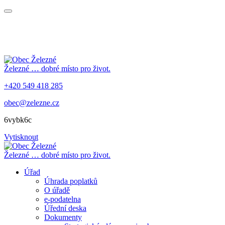
Železné
… dobré místo pro život.
+420 549 418 285
obec@zelezne.cz
6vybk6c
Vytisknout
Železné
… dobré místo pro život.
Úřad
Úhrada poplatků
O úřadě
e-podatelna
Úřední deska
Dokumenty