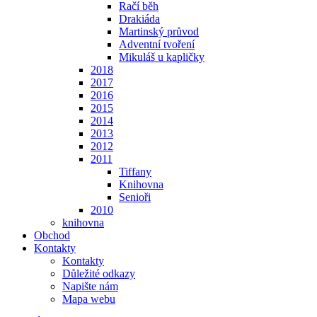
Račí běh
Drakiáda
Martinský průvod
Adventní tvoření
Mikuláš u kapličky
2018
2017
2016
2015
2014
2013
2012
2011
Tiffany
Knihovna
Senioři
2010
knihovna
Obchod
Kontakty
Kontakty
Důležité odkazy
Napište nám
Mapa webu