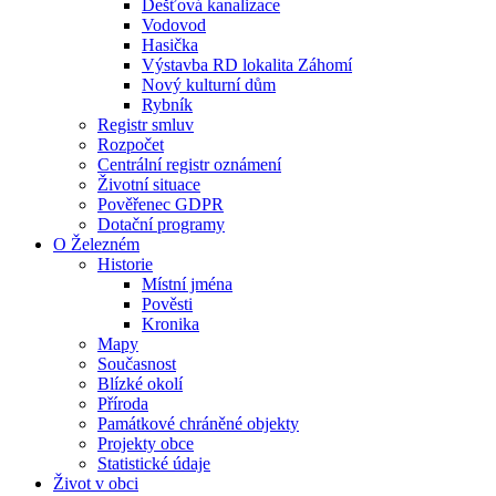
Dešťová kanalizace
Vodovod
Hasička
Výstavba RD lokalita Záhomí
Nový kulturní dům
Rybník
Registr smluv
Rozpočet
Centrální registr oznámení
Životní situace
Pověřenec GDPR
Dotační programy
O Železném
Historie
Místní jména
Pověsti
Kronika
Mapy
Současnost
Blízké okolí
Příroda
Památkové chráněné objekty
Projekty obce
Statistické údaje
Život v obci