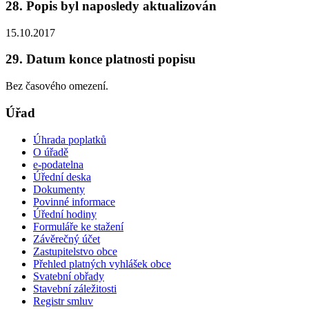
28. Popis byl naposledy aktualizován
15.10.2017
29. Datum konce platnosti popisu
Bez časového omezení.
Úřad
Úhrada poplatků
O úřadě
e-podatelna
Úřední deska
Dokumenty
Povinné informace
Úřední hodiny
Formuláře ke stažení
Závěrečný účet
Zastupitelstvo obce
Přehled platných vyhlášek obce
Svatební obřady
Stavební záležitosti
Registr smluv