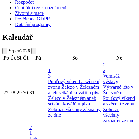
Rozpočet
Centrální registr oznámení
Životní situace
Pověřenec GDPR
Dotační programy
Kalendář
Srpen
2026
Po
Út
St
Čt
Pá
So
Ne
2
1
2
3
Vernisáž
Pouťový víkend a svěcení
výstavy
zvonu
Železo v Železném
Výtvarné léto v
27
28
29
30
31
aneb setkání kovářů u piva
Železném
Železo v Železném aneb
Pouťový víkend
setkání kovářů u piva
a svěcení zvonu
Zobrazit všechny záznamy
Zobrazit
ze dne
všechny
záznamy ze dne
7
1
Letní