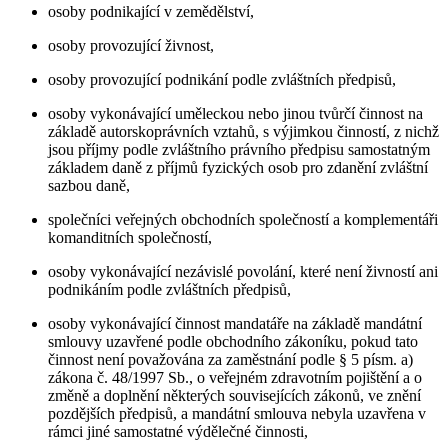
osoby podnikající v zemědělství,
osoby provozující živnost,
osoby provozující podnikání podle zvláštních předpisů,
osoby vykonávající uměleckou nebo jinou tvůrčí činnost na
základě autorskoprávních vztahů, s výjimkou činností, z nichž
jsou příjmy podle zvláštního právního předpisu samostatným
základem daně z příjmů fyzických osob pro zdanění zvláštní
sazbou daně,
společníci veřejných obchodních společností a komplementáři
komanditních společností,
osoby vykonávající nezávislé povolání, které není živností ani
podnikáním podle zvláštních předpisů,
osoby vykonávající činnost mandatáře na základě mandátní
smlouvy uzavřené podle obchodního zákoníku, pokud tato
činnost není považována za zaměstnání podle § 5 písm. a)
zákona č. 48/1997 Sb., o veřejném zdravotním pojištění a o
změně a doplnění některých souvisejících zákonů, ve znění
pozdějších předpisů, a mandátní smlouva nebyla uzavřena v
rámci jiné samostatné výdělečné činnosti,