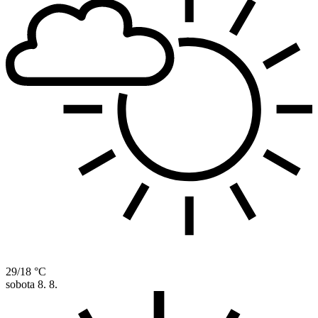
29/18 °C
sobota
8. 8.