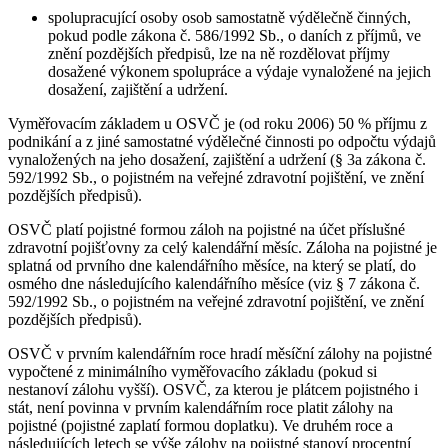
spolupracující osoby osob samostatně výdělečně činných,
pokud podle zákona č. 586/1992 Sb., o daních z příjmů, ve
znění pozdějších předpisů, lze na ně rozdělovat příjmy
dosažené výkonem spolupráce a výdaje vynaložené na jejich
dosažení, zajištění a udržení.
Vyměřovacím základem u OSVČ je (od roku 2006) 50 % příjmu z
podnikání a z jiné samostatné výdělečné činnosti po odpočtu výdajů
vynaložených na jeho dosažení, zajištění a udržení (§ 3a zákona č.
592/1992 Sb., o pojistném na veřejné zdravotní pojištění, ve znění
pozdějších předpisů).
OSVČ platí pojistné formou záloh na pojistné na účet příslušné
zdravotní pojišťovny za celý kalendářní měsíc. Záloha na pojistné je
splatná od prvního dne kalendářního měsíce, na který se platí, do
osmého dne následujícího kalendářního měsíce (viz § 7 zákona č.
592/1992 Sb., o pojistném na veřejné zdravotní pojištění, ve znění
pozdějších předpisů).
OSVČ v prvním kalendářním roce hradí měsíční zálohy na pojistné
vypočtené z minimálního vyměřovacího základu (pokud si
nestanoví zálohu vyšší). OSVČ, za kterou je plátcem pojistného i
stát, není povinna v prvním kalendářním roce platit zálohy na
pojistné (pojistné zaplatí formou doplatku). Ve druhém roce a
následujících letech se výše zálohy na pojistné stanoví procentní