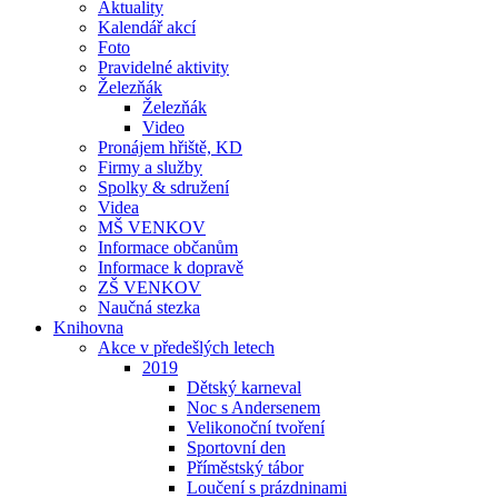
Aktuality
Kalendář akcí
Foto
Pravidelné aktivity
Železňák
Železňák
Video
Pronájem hřiště, KD
Firmy a služby
Spolky & sdružení
Videa
MŠ VENKOV
Informace občanům
Informace k dopravě
ZŠ VENKOV
Naučná stezka
Knihovna
Akce v předešlých letech
2019
Dětský karneval
Noc s Andersenem
Velikonoční tvoření
Sportovní den
Příměstský tábor
Loučení s prázdninami