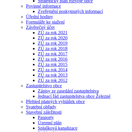
Strategický plán rozvoje obce
Povinné informace
Zveřejnění poskytnutých informací
Úřední hodiny
Formuláře ke stažení
Závěrečný účet
ZÚ za rok 2021
ZÚ za rok 2020
ZÚ za rok 2019
ZÚ za rok 2018
ZÚ za rok 2017
ZÚ za rok 2016
ZÚ za rok 2015
ZÚ za rok 2014
ZÚ za rok 2013
ZÚ za rok 2012
Zastupitelstvo obce
Zápisy ze zasedání zastupitelstva
Jednací řád zastupitelstva obce Železné
Přehled platných vyhlášek obce
Svatební obřady
Stavební záležitosti
Pasporty
Územní plán
Splašková kanalizace