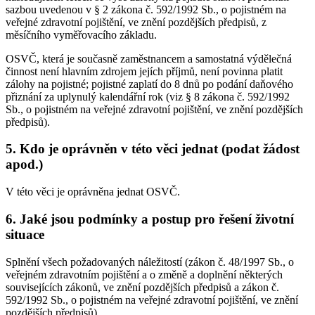
sazbou uvedenou v § 2 zákona č. 592/1992 Sb., o pojistném na
veřejné zdravotní pojištění, ve znění pozdějších předpisů, z
měsíčního vyměřovacího základu.
OSVČ, která je současně zaměstnancem a samostatná výdělečná
činnost není hlavním zdrojem jejích příjmů, není povinna platit
zálohy na pojistné; pojistné zaplatí do 8 dnů po podání daňového
přiznání za uplynulý kalendářní rok (viz § 8 zákona č. 592/1992
Sb., o pojistném na veřejné zdravotní pojištění, ve znění pozdějších
předpisů).
5. Kdo je oprávněn v této věci jednat (podat žádost
apod.)
V této věci je oprávněna jednat OSVČ.
6. Jaké jsou podmínky a postup pro řešení životní
situace
Splnění všech požadovaných náležitostí (zákon č. 48/1997 Sb., o
veřejném zdravotním pojištění a o změně a doplnění některých
souvisejících zákonů, ve znění pozdějších předpisů a zákon č.
592/1992 Sb., o pojistném na veřejné zdravotní pojištění, ve znění
pozdějších předpisů).