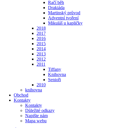
Račí běh
Drakiáda
Martinský průvod
Adventní tvoření
Mikuláš u kapličky
2018
2017
2016
2015
2014
2013
2012
2011
Tiffany
Knihovna
Senioři
2010
knihovna
Obchod
Kontakty
Kontakty
Důležité odkazy
Napište nám
Mapa webu