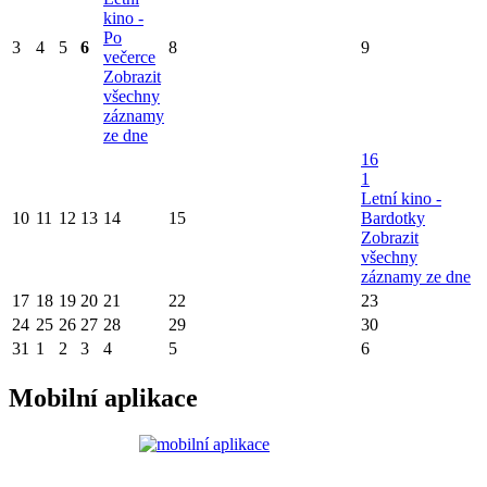
kino -
Po
3
4
5
6
8
9
večerce
Zobrazit
všechny
záznamy
ze dne
16
1
Letní kino -
10
11
12
13
14
15
Bardotky
Zobrazit
všechny
záznamy ze dne
17
18
19
20
21
22
23
24
25
26
27
28
29
30
31
1
2
3
4
5
6
Mobilní aplikace