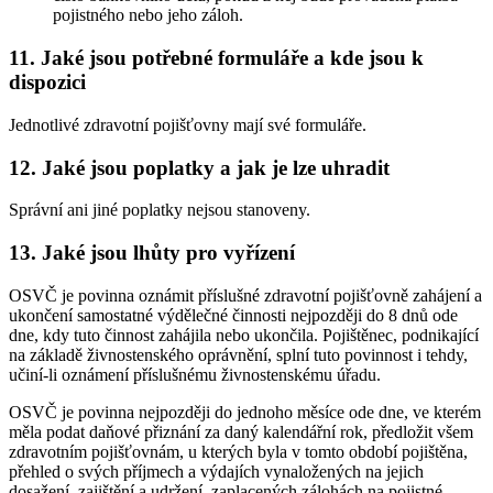
pojistného nebo jeho záloh.
11. Jaké jsou potřebné formuláře a kde jsou k
dispozici
Jednotlivé zdravotní pojišťovny mají své formuláře.
12. Jaké jsou poplatky a jak je lze uhradit
Správní ani jiné poplatky nejsou stanoveny.
13. Jaké jsou lhůty pro vyřízení
OSVČ je povinna oznámit příslušné zdravotní pojišťovně zahájení a
ukončení samostatné výdělečné činnosti nejpozději do 8 dnů ode
dne, kdy tuto činnost zahájila nebo ukončila. Pojištěnec, podnikající
na základě živnostenského oprávnění, splní tuto povinnost i tehdy,
učiní-li oznámení příslušnému živnostenskému úřadu.
OSVČ je povinna nejpozději do jednoho měsíce ode dne, ve kterém
měla podat daňové přiznání za daný kalendářní rok, předložit všem
zdravotním pojišťovnám, u kterých byla v tomto období pojištěna,
přehled o svých příjmech a výdajích vynaložených na jejich
dosažení, zajištění a udržení, zaplacených zálohách na pojistné,