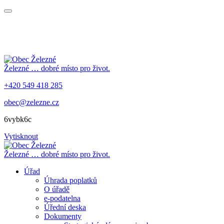
Železné
… dobré místo pro život.
+420 549 418 285
obec@zelezne.cz
6vybk6c
Vytisknout
Železné
… dobré místo pro život.
Úřad
Úhrada poplatků
O úřadě
e-podatelna
Úřední deska
Dokumenty