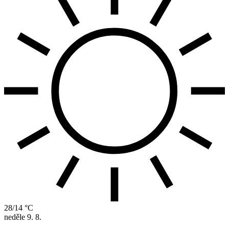
28/14 °C
neděle
9. 8.