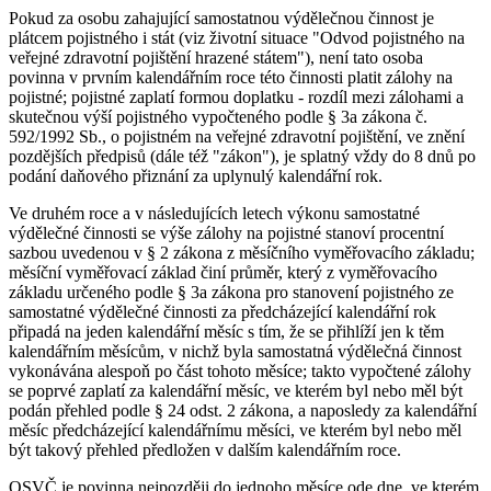
Pokud za osobu zahajující samostatnou výdělečnou činnost je
plátcem pojistného i stát (viz životní situace "Odvod pojistného na
veřejné zdravotní pojištění hrazené státem"), není tato osoba
povinna v prvním kalendářním roce této činnosti platit zálohy na
pojistné; pojistné zaplatí formou doplatku - rozdíl mezi zálohami a
skutečnou výší pojistného vypočteného podle § 3a zákona č.
592/1992 Sb., o pojistném na veřejné zdravotní pojištění, ve znění
pozdějších předpisů (dále též "zákon"), je splatný vždy do 8 dnů po
podání daňového přiznání za uplynulý kalendářní rok.
Ve druhém roce a v následujících letech výkonu samostatné
výdělečné činnosti se výše zálohy na pojistné stanoví procentní
sazbou uvedenou v § 2 zákona z měsíčního vyměřovacího základu;
měsíční vyměřovací základ činí průměr, který z vyměřovacího
základu určeného podle § 3a zákona pro stanovení pojistného ze
samostatné výdělečné činnosti za předcházející kalendářní rok
připadá na jeden kalendářní měsíc s tím, že se přihlíží jen k těm
kalendářním měsícům, v nichž byla samostatná výdělečná činnost
vykonávána alespoň po část tohoto měsíce; takto vypočtené zálohy
se poprvé zaplatí za kalendářní měsíc, ve kterém byl nebo měl být
podán přehled podle § 24 odst. 2 zákona, a naposledy za kalendářní
měsíc předcházející kalendářnímu měsíci, ve kterém byl nebo měl
být takový přehled předložen v dalším kalendářním roce.
OSVČ je povinna nejpozději do jednoho měsíce ode dne, ve kterém