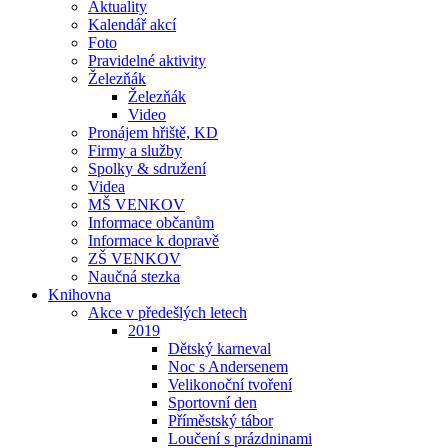
Aktuality
Kalendář akcí
Foto
Pravidelné aktivity
Železňák
Železňák
Video
Pronájem hřiště, KD
Firmy a služby
Spolky & sdružení
Videa
MŠ VENKOV
Informace občanům
Informace k dopravě
ZŠ VENKOV
Naučná stezka
Knihovna
Akce v předešlých letech
2019
Dětský karneval
Noc s Andersenem
Velikonoční tvoření
Sportovní den
Příměstský tábor
Loučení s prázdninami