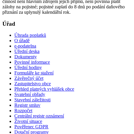
činnost není hlavním zdrojem jejích příjmů, není povinna platit
zálohy na pojistné; pojistné zaplatí do 8 dnů po podání daňového
přiznání za uplynulý kalendářní rok.
Úřad
Úhrada poplatků
O úřadě
e-podatelna
Úřední deska
Dokumenty
Povinné informace
Úřední hodiny
Formuláře ke stažení
Závěrečný účet
Zastupitelstvo obce
Přehled platných vyhlášek obce
Svatební obřady
Stavební záležitosti
Registr smluv
Rozpočet
Centrální registr oznámení
Životní situace
Pověřenec GDPR
Dotační programy