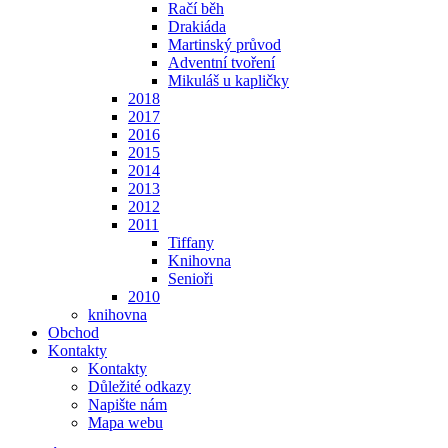
Račí běh
Drakiáda
Martinský průvod
Adventní tvoření
Mikuláš u kapličky
2018
2017
2016
2015
2014
2013
2012
2011
Tiffany
Knihovna
Senioři
2010
knihovna
Obchod
Kontakty
Kontakty
Důležité odkazy
Napište nám
Mapa webu