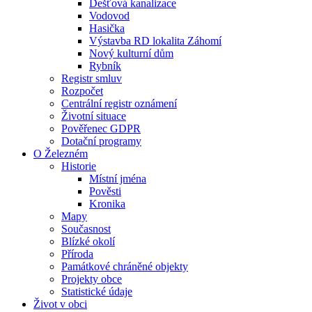
Dešťová kanalizace
Vodovod
Hasička
Výstavba RD lokalita Záhomí
Nový kulturní dům
Rybník
Registr smluv
Rozpočet
Centrální registr oznámení
Životní situace
Pověřenec GDPR
Dotační programy
O Železném
Historie
Místní jména
Pověsti
Kronika
Mapy
Současnost
Blízké okolí
Příroda
Památkové chráněné objekty
Projekty obce
Statistické údaje
Život v obci