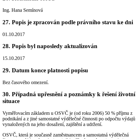
Ing. Hana Semínová
27. Popis je zpracován podle právního stavu ke dni
01.10.2017
28. Popis byl naposledy aktualizován
15.10.2017
29. Datum konce platnosti popisu
Bez časového omezení.
30. Případná upřesnění a poznámky k řešení životní
situace
Vyměřovacím základem u OSVČ je (od roku 2006) 50 % příjmu z
podnikání a z jiné samostatné výdělečné činnosti po odpočtu výdajů
vynaložených na jeho dosažení, zajištění a udržení.
OSVČ, která je současně zaměstnancem a samostatná výdělečná