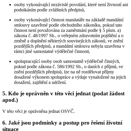
osoby vykonávající nezávislé povolání, které není živností ani
podnikáním podle zvláštních předpisů,
osoby vykonávající činnost mandatáře na základě mandátní
smlouvy uzavřené podle obchodního zákoníku, pokud tato
činnost není považována za zaměstnání podle § 5 písm. a)
zákona č. 48/1997 Sb., o veřejném zdravotním pojištění a o
změně a doplnění některých souvisejících zákonů, ve znění
pozdějších předpisů, a mandátní smlouva nebyla uzavřena v
rámci jiné samostatné výdělečné činnosti,
spolupracující osoby osob samostatně výdělečně činných,
pokud podle zákona č. 586/1992 Sb., o daních z příjmů, ve
znění pozdějších předpisů, lze na ně rozdělovat příjmy
dosažené výkonem spolupráce a výdaje vynaložené na jejich
dosažení, zajištění a udržení.
5. Kdo je oprávněn v této věci jednat (podat žádost
apod.)
V této věci je oprávněna jednat OSVČ.
6. Jaké jsou podmínky a postup pro řešení životní
situace