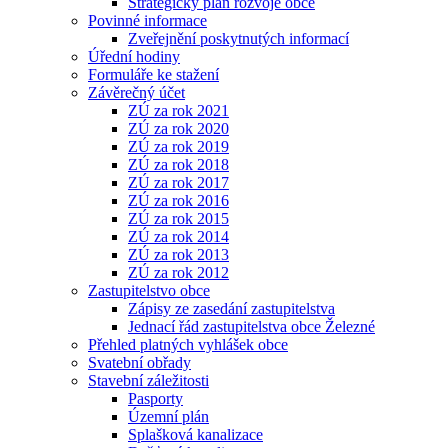
Strategický plán rozvoje obce
Povinné informace
Zveřejnění poskytnutých informací
Úřední hodiny
Formuláře ke stažení
Závěrečný účet
ZÚ za rok 2021
ZÚ za rok 2020
ZÚ za rok 2019
ZÚ za rok 2018
ZÚ za rok 2017
ZÚ za rok 2016
ZÚ za rok 2015
ZÚ za rok 2014
ZÚ za rok 2013
ZÚ za rok 2012
Zastupitelstvo obce
Zápisy ze zasedání zastupitelstva
Jednací řád zastupitelstva obce Železné
Přehled platných vyhlášek obce
Svatební obřady
Stavební záležitosti
Pasporty
Územní plán
Splašková kanalizace