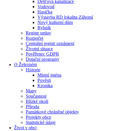
Dešťová kanalizace
Vodovod
Hasička
Výstavba RD lokalita Záhomí
Nový kulturní dům
Rybník
Registr smluv
Rozpočet
Centrální registr oznámení
Životní situace
Pověřenec GDPR
Dotační programy
O Železném
Historie
Místní jména
Pověsti
Kronika
Mapy
Současnost
Blízké okolí
Příroda
Památkové chráněné objekty
Projekty obce
Statistické údaje
Život v obci