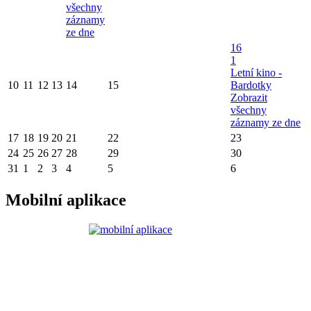
všechny
záznamy
ze dne
16
1
Letní kino -
10
11
12
13
14
15
Bardotky
Zobrazit
všechny
záznamy ze dne
17
18
19
20
21
22
23
24
25
26
27
28
29
30
31
1
2
3
4
5
6
Mobilní aplikace