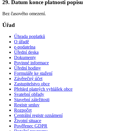
29. Datum konce platnosti popisu
Bez časového omezení.
Úřad
Úhrada poplatků
O úřadě
e-podatelna
Úřední deska
Dokumenty
Povinné informace
Úřední hodiny
Formuláře ke stažení
Závěrečný účet
Zastupitelstvo obce
Přehled platných vyhlášek obce
Svatební obřady
Stavební záležitosti
Registr smluv
Rozpočet
Centrální registr oznámení
Životní situace
Pověřenec GDPR