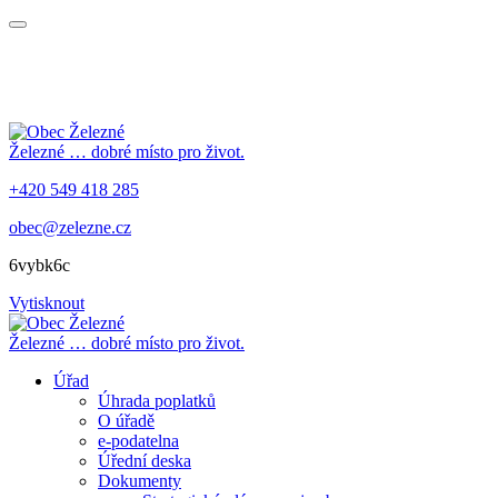
Železné
… dobré místo pro život.
+420 549 418 285
obec@zelezne.cz
6vybk6c
Vytisknout
Železné
… dobré místo pro život.
Úřad
Úhrada poplatků
O úřadě
e-podatelna
Úřední deska
Dokumenty