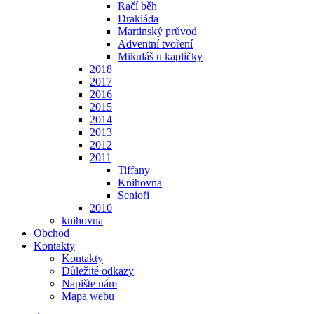
Račí běh
Drakiáda
Martinský průvod
Adventní tvoření
Mikuláš u kapličky
2018
2017
2016
2015
2014
2013
2012
2011
Tiffany
Knihovna
Senioři
2010
knihovna
Obchod
Kontakty
Kontakty
Důležité odkazy
Napište nám
Mapa webu