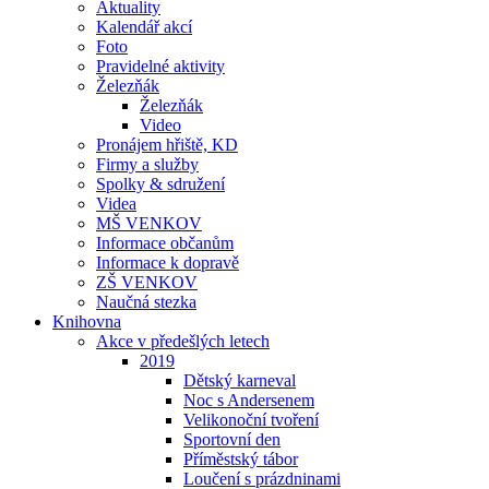
Aktuality
Kalendář akcí
Foto
Pravidelné aktivity
Železňák
Železňák
Video
Pronájem hřiště, KD
Firmy a služby
Spolky & sdružení
Videa
MŠ VENKOV
Informace občanům
Informace k dopravě
ZŠ VENKOV
Naučná stezka
Knihovna
Akce v předešlých letech
2019
Dětský karneval
Noc s Andersenem
Velikonoční tvoření
Sportovní den
Příměstský tábor
Loučení s prázdninami