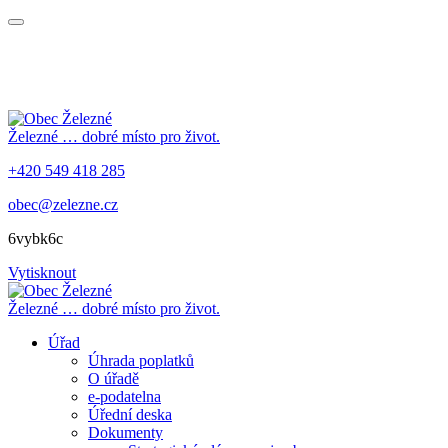
Železné
… dobré místo pro život.
+420 549 418 285
obec@zelezne.cz
6vybk6c
Vytisknout
Železné
… dobré místo pro život.
Úřad
Úhrada poplatků
O úřadě
e-podatelna
Úřední deska
Dokumenty