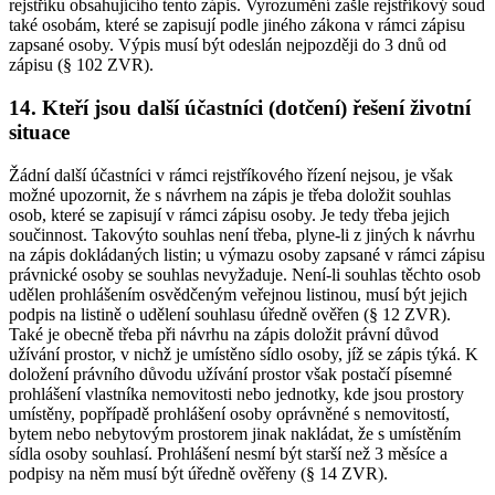
rejstříku obsahujícího tento zápis. Vyrozumění zašle rejstříkový soud
také osobám, které se zapisují podle jiného zákona v rámci zápisu
zapsané osoby. Výpis musí být odeslán nejpozději do 3 dnů od
zápisu (§ 102 ZVR).
14. Kteří jsou další účastníci (dotčení) řešení životní
situace
Žádní další účastníci v rámci rejstříkového řízení nejsou, je však
možné upozornit, že s návrhem na zápis je třeba doložit souhlas
osob, které se zapisují v rámci zápisu osoby. Je tedy třeba jejich
součinnost. Takovýto souhlas není třeba, plyne-li z jiných k návrhu
na zápis dokládaných listin; u výmazu osoby zapsané v rámci zápisu
právnické osoby se souhlas nevyžaduje. Není-li souhlas těchto osob
udělen prohlášením osvědčeným veřejnou listinou, musí být jejich
podpis na listině o udělení souhlasu úředně ověřen (§ 12 ZVR).
Také je obecně třeba při návrhu na zápis doložit právní důvod
užívání prostor, v nichž je umístěno sídlo osoby, jíž se zápis týká. K
doložení právního důvodu užívání prostor však postačí písemné
prohlášení vlastníka nemovitosti nebo jednotky, kde jsou prostory
umístěny, popřípadě prohlášení osoby oprávněné s nemovitostí,
bytem nebo nebytovým prostorem jinak nakládat, že s umístěním
sídla osoby souhlasí. Prohlášení nesmí být starší než 3 měsíce a
podpisy na něm musí být úředně ověřeny (§ 14 ZVR).