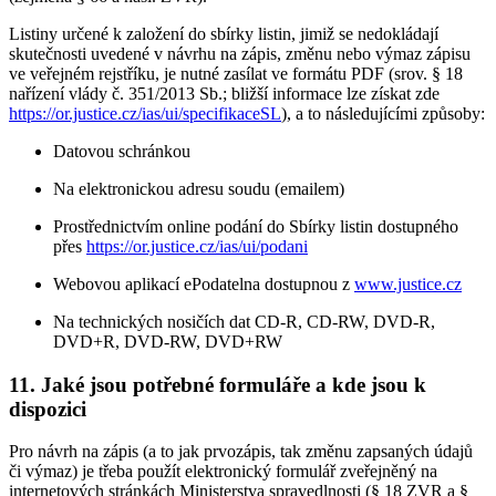
Listiny určené k založení do sbírky listin, jimiž se nedokládají
skutečnosti uvedené v návrhu na zápis, změnu nebo výmaz zápisu
ve veřejném rejstříku, je nutné zasílat ve formátu PDF (srov. § 18
nařízení vlády č. 351/2013 Sb.; bližší informace lze získat zde
https://or.justice.cz/ias/ui/specifikaceSL
), a to následujícími způsoby:
Datovou schránkou
Na elektronickou adresu soudu (emailem)
Prostřednictvím online podání do Sbírky listin dostupného
přes
https://or.justice.cz/ias/ui/podani
Webovou aplikací ePodatelna dostupnou z
www.justice.cz
Na technických nosičích dat CD-R, CD-RW, DVD-R,
DVD+R, DVD-RW, DVD+RW
11. Jaké jsou potřebné formuláře a kde jsou k
dispozici
Pro návrh na zápis (a to jak prvozápis, tak změnu zapsaných údajů
či výmaz) je třeba použít elektronický formulář zveřejněný na
internetových stránkách Ministerstva spravedlnosti (§ 18 ZVR a §