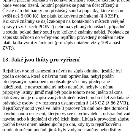
bude vedeno řízení. Soudní poplatek se platí na účet zřízený u
České národní banky pro příslušný soud a poplatky, které nejsou
vyšší než 5 000 Kč, lze platit kolkovými známkami (§ 8 ZSP).
Kolkové známky se dají zakoupit na kontaktních místech veřejné
správy (tzv. Czech POINT) nebo na vybraných poštách, případně i
u soudu, pokud daný soud tyto kolkové známky nabízí. Poplatek za
zápis skutečnosti do veřejného rejstříku provedený notářem nelze
platit kolkovými známkami (pro zápis notářem viz § 108 a násl.
ZVR).
13. Jaké jsou lhůty pro vyřízení
Rejstříkový soud usnesením návrh na zápis odmítne, jestliže byl
podán osobou, která k návrhu není oprávněna, nebyl podán
předepsaným způsobem, neobsahuje všechny předepsané
náležitosti, je nesrozumitelný nebo neurčitý, nebyly k němu
připojeny listiny, jimiž mají být podle tohoto nebo jiného zákona
doloženy údaje o zapisovaných skutečnostech, nebo účel zakládané
právnické osoby je v rozporu s ustanovením § 145 OZ (§ 86 ZVR).
Rejstříkový soud vydá ve lhůtě 3 pracovních dnů ode dne doručení
návrhu soudu usnesení, kterým vyzve navrhovatele k odstranění vad
návrhu nebo k doplnění chybějících listin. Lhůta k provedení zápisu
počíná běžet dnem následujícím po dni, kdy bylo rejstříkovému
soudu doručeno podání, jímž byly vady odstraněny nebo listiny