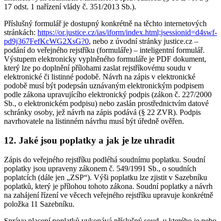
17 odst. 1 nařízení vlády č. 351/2013 Sb.).
Příslušný formulář je dostupný konkrétně na těchto internetových
stránkách:
https://or.justice.cz/ias/iform/index.html;jsessionid=d4swf-
pd9j367FefKcWG2XsG?0
, nebo z úvodní stránky justice.cz –
podání do veřejného rejstříku (formuláře) – inteligentní formulář.
Výstupem elektronicky vyplněného formuláře je PDF dokument,
který lze po doplnění přílohami zaslat rejstříkovému soudu v
elektronické či listinné podobě. Návrh na zápis v elektronické
podobě musí být podepsán uznávaným elektronickým podpisem
podle zákona upravujícího elektronický podpis (zákon č. 227/2000
Sb., o elektronickém podpisu) nebo zaslán prostřednictvím datové
schránky osoby, jež návrh na zápis podává (§ 22 ZVR). Podpis
navrhovatele na listinném návrhu musí být úředně ověřen.
12. Jaké jsou poplatky a jak je lze uhradit
Zápis do veřejného rejstříku podléhá soudnímu poplatku. Soudní
poplatky jsou upraveny zákonem č. 549/1991 Sb., o soudních
poplatcích (dále jen „ZSP“). Výši poplatku lze zjistit v Sazebníku
poplatků, který je přílohou tohoto zákona. Soudní poplatky a návrh
na zahájení řízení ve věcech veřejného rejstříku upravuje konkrétně
položka 11 Sazebníku.
Správu placení poplatků vykonává příslušný soud, u kterého je nebo