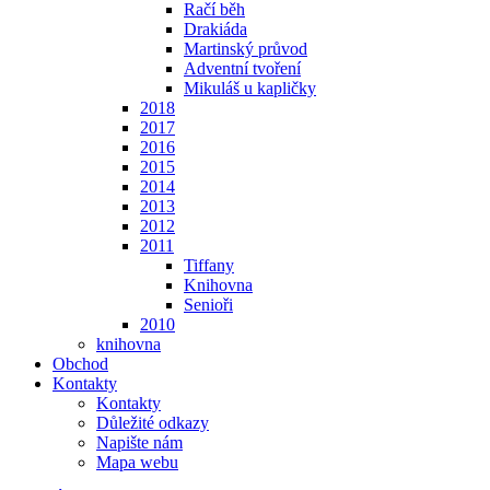
Račí běh
Drakiáda
Martinský průvod
Adventní tvoření
Mikuláš u kapličky
2018
2017
2016
2015
2014
2013
2012
2011
Tiffany
Knihovna
Senioři
2010
knihovna
Obchod
Kontakty
Kontakty
Důležité odkazy
Napište nám
Mapa webu