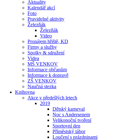
Aktuality
Kalendář akcí
Foto
Pravidelné aktivity
Železňák
Železňák
Video
Pronájem hřiště, KD
Firmy a služby
Spolky & sdružení
Videa
MŠ VENKOV
Informace občanům
Informace k dopravě
ZŠ VENKOV
Naučná stezka
Knihovna
Akce v předešlých letech
2019
Dětský karneval
Noc s Andersenem
Velikonoční tvoření
Sportovní den
Příměstský tábor
Loučení s prázdninami