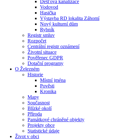
Dešťová kanalizace
Vodovod
Hasička
Výstavba RD lokalita Záhomí
Nový kulturní dům
Rybník
Registr smluv
Rozpočet
Centrální registr oznámení
Životní situace
Pověřenec GDPR
Dotační programy
O Železném
Historie
Místní jména
Pověsti
Kronika
Mapy
Současnost
Blízké okolí
Příroda
Památkové chráněné objekty
Projekty obce
Statistické údaje
Život v obci