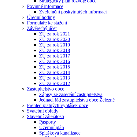
Strategický plán rozvoje obce
Povinné informace
Zveřejnění poskytnutých informací
Úřední hodiny
Formuláře ke stažení
Závěrečný účet
ZÚ za rok 2021
ZÚ za rok 2020
ZÚ za rok 2019
ZÚ za rok 2018
ZÚ za rok 2017
ZÚ za rok 2016
ZÚ za rok 2015
ZÚ za rok 2014
ZÚ za rok 2013
ZÚ za rok 2012
Zastupitelstvo obce
Zápisy ze zasedání zastupitelstva
Jednací řád zastupitelstva obce Železné
Přehled platných vyhlášek obce
Svatební obřady
Stavební záležitosti
Pasporty
Územní plán
Splašková kanalizace