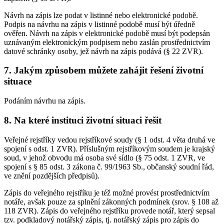
Návrh na zápis lze podat v listinné nebo elektronické podobě.
Podpis na návrhu na zápis v listinné podobě musí být úředně
ověřen. Návrh na zápis v elektronické podobě musí být podepsán
uznávaným elektronickým podpisem nebo zaslán prostřednictvím
datové schránky osoby, jež návrh na zápis podává (§ 22 ZVR).
7. Jakým způsobem můžete zahájit řešení životní
situace
Podáním návrhu na zápis.
8. Na které instituci životní situaci řešit
Veřejné rejstříky vedou rejstříkové soudy (§ 1 odst. 4 věta druhá ve
spojení s odst. 1 ZVR). Příslušným rejstříkovým soudem je krajský
soud, v jehož obvodu má osoba své sídlo (§ 75 odst. 1 ZVR, ve
spojení s § 85 odst. 3 zákona č. 99/1963 Sb., občanský soudní řád,
ve znění pozdějších předpisů).
Zápis do veřejného rejstříku je též možné provést prostřednictvím
notáře, avšak pouze za splnění zákonných podmínek (srov. § 108 až
118 ZVR). Zápis do veřejného rejstříku provede notář, který sepsal
tzv. podkladový notářský zápis, tj. notářský zápis pro zápis do