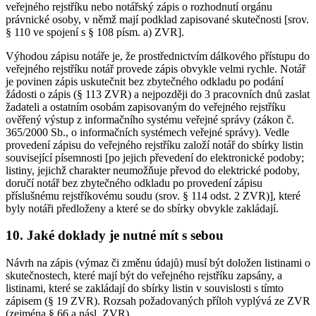
veřejného rejstříku nebo notářský zápis o rozhodnutí orgánu
právnické osoby, v němž mají podklad zapisované skutečnosti [srov.
§ 110 ve spojení s § 108 písm. a) ZVR].
Výhodou zápisu notáře je, že prostřednictvím dálkového přístupu do
veřejného rejstříku notář provede zápis obvykle velmi rychle. Notář
je povinen zápis uskutečnit bez zbytečného odkladu po podání
žádosti o zápis (§ 113 ZVR) a nejpozději do 3 pracovních dnů zaslat
žadateli a ostatním osobám zapisovaným do veřejného rejstříku
ověřený výstup z informačního systému veřejné správy (zákon č.
365/2000 Sb., o informačních systémech veřejné správy). Vedle
provedení zápisu do veřejného rejstříku založí notář do sbírky listin
související písemnosti [po jejich převedení do elektronické podoby;
listiny, jejichž charakter neumožňuje převod do elektrické podoby,
doručí notář bez zbytečného odkladu po provedení zápisu
příslušnému rejstříkovému soudu (srov. § 114 odst. 2 ZVR)], které
byly notáři předloženy a které se do sbírky obvykle zakládají.
10. Jaké doklady je nutné mít s sebou
Návrh na zápis (výmaz či změnu údajů) musí být doložen listinami o
skutečnostech, které mají být do veřejného rejstříku zapsány, a
listinami, které se zakládají do sbírky listin v souvislosti s tímto
zápisem (§ 19 ZVR). Rozsah požadovaných příloh vyplývá ze ZVR
(zejména § 66 a násl. ZVR).