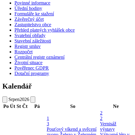
Povinné informace
Úřední hodiny
Formuláře ke stažení
Závěrečný účet
Zastupitelstvo obce
Přehled platných vyhlášek obce
Svatební obřady
Stavební záležitosti
Registr smluv
Rozpočet
Centrální registr oznámení
Životní situace
Pověřenec GDPR
Dotační programy
Kalendář
Srpen
2026
Po
Út
St
Čt
Pá
So
Ne
2
1
2
3
Vernisáž
Pouťový víkend a svěcení
výstavy
zvonu
Železo v Železném
Výtvarné léto v