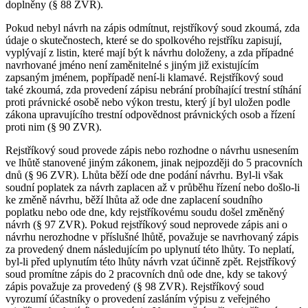
doplněny (§ 88 ZVR).
Pokud nebyl návrh na zápis odmítnut, rejstříkový soud zkoumá, zda
údaje o skutečnostech, které se do spolkového rejstříku zapisují,
vyplývají z listin, které mají být k návrhu doloženy, a zda případné
navrhované jméno není zaměnitelné s jiným již existujícím
zapsaným jménem, popřípadě není-li klamavé. Rejstříkový soud
také zkoumá, zda provedení zápisu nebrání probíhající trestní stíhání
proti právnické osobě nebo výkon trestu, který jí byl uložen podle
zákona upravujícího trestní odpovědnost právnických osob a řízení
proti nim (§ 90 ZVR).
Rejstříkový soud provede zápis nebo rozhodne o návrhu usnesením
ve lhůtě stanovené jiným zákonem, jinak nejpozději do 5 pracovních
dnů (§ 96 ZVR). Lhůta běží ode dne podání návrhu. Byl-li však
soudní poplatek za návrh zaplacen až v průběhu řízení nebo došlo-li
ke změně návrhu, běží lhůta až ode dne zaplacení soudního
poplatku nebo ode dne, kdy rejstříkovému soudu došel změněný
návrh (§ 97 ZVR). Pokud rejstříkový soud neprovede zápis ani o
návrhu nerozhodne v příslušné lhůtě, považuje se navrhovaný zápis
za provedený dnem následujícím po uplynutí této lhůty. To neplatí,
byl-li před uplynutím této lhůty návrh vzat účinně zpět. Rejstříkový
soud promítne zápis do 2 pracovních dnů ode dne, kdy se takový
zápis považuje za provedený (§ 98 ZVR). Rejstříkový soud
vyrozumí účastníky o provedení zasláním výpisu z veřejného