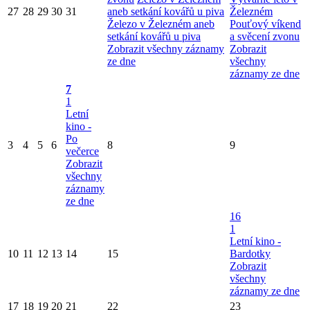
27
28
29
30
31
aneb setkání kovářů u piva
Železném
Železo v Železném aneb
Pouťový víkend
setkání kovářů u piva
a svěcení zvonu
Zobrazit všechny záznamy
Zobrazit
ze dne
všechny
záznamy ze dne
7
1
Letní
kino -
Po
3
4
5
6
8
9
večerce
Zobrazit
všechny
záznamy
ze dne
16
1
Letní kino -
10
11
12
13
14
15
Bardotky
Zobrazit
všechny
záznamy ze dne
17
18
19
20
21
22
23