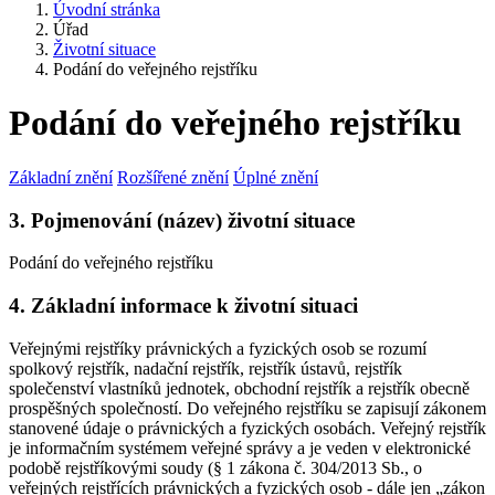
Úvodní stránka
Úřad
Životní situace
Podání do veřejného rejstříku
Podání do veřejného rejstříku
Základní znění
Rozšířené znění
Úplné znění
3. Pojmenování (název) životní situace
Podání do veřejného rejstříku
4. Základní informace k životní situaci
Veřejnými rejstříky právnických a fyzických osob se rozumí
spolkový rejstřík, nadační rejstřík, rejstřík ústavů, rejstřík
společenství vlastníků jednotek, obchodní rejstřík a rejstřík obecně
prospěšných společností. Do veřejného rejstříku se zapisují zákonem
stanovené údaje o právnických a fyzických osobách. Veřejný rejstřík
je informačním systémem veřejné správy a je veden v elektronické
podobě rejstříkovými soudy (§ 1 zákona č. 304/2013 Sb., o
veřejných rejstřících právnických a fyzických osob - dále jen „zákon