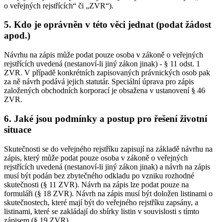
o veřejných rejstřících“ či „ZVR“).
5. Kdo je oprávněn v této věci jednat (podat žádost
apod.)
Návrhu na zápis může podat pouze osoba v zákoně o veřejných
rejstřících uvedená (nestanoví-li jiný zákon jinak) - § 11 odst. 1
ZVR. V případě konkrétních zapisovaných právnických osob pak
za ně návrh podává jejich statutár. Speciální úprava pro zápis
založených obchodních korporací je obsažena v ustanovení § 46
ZVR.
6. Jaké jsou podmínky a postup pro řešení životní
situace
Skutečnosti se do veřejného rejstříku zapisují na základě návrhu na
zápis, který může podat pouze osoba v zákoně o veřejných
rejstřících uvedená (nestanoví-li jiný zákon jinak) a návrh na zápis
musí být podán bez zbytečného odkladu po vzniku rozhodné
skutečnosti (§ 11 ZVR). Návrh na zápis lze podat pouze na
formuláři (§ 18 ZVR). Návrh na zápis musí být doložen listinami o
skutečnostech, které mají být do veřejného rejstříku zapsány, a
listinami, které se zakládají do sbírky listin v souvislosti s tímto
zápisem (§ 19 ZVR).