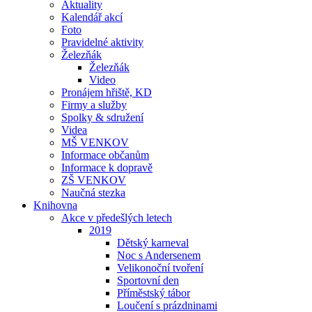
Aktuality
Kalendář akcí
Foto
Pravidelné aktivity
Železňák
Železňák
Video
Pronájem hřiště, KD
Firmy a služby
Spolky & sdružení
Videa
MŠ VENKOV
Informace občanům
Informace k dopravě
ZŠ VENKOV
Naučná stezka
Knihovna
Akce v předešlých letech
2019
Dětský karneval
Noc s Andersenem
Velikonoční tvoření
Sportovní den
Příměstský tábor
Loučení s prázdninami