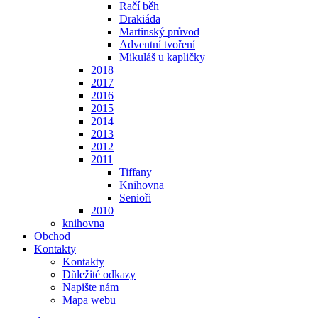
Račí běh
Drakiáda
Martinský průvod
Adventní tvoření
Mikuláš u kapličky
2018
2017
2016
2015
2014
2013
2012
2011
Tiffany
Knihovna
Senioři
2010
knihovna
Obchod
Kontakty
Kontakty
Důležité odkazy
Napište nám
Mapa webu