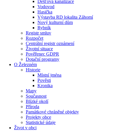
Dešťová kanalizace
Vodovod
Hasička
Výstavba RD lokalita Záhomí
Nový kulturní dům
Rybník
Registr smluv
Rozpočet
Centrální registr oznámení
Životní situace
Pověřenec GDPR
Dotační programy
O Železném
Historie
Místní jména
Pověsti
Kronika
Mapy
Současnost
Blízké okolí
Příroda
Památkové chráněné objekty
Projekty obce
Statistické údaje
Život v obci