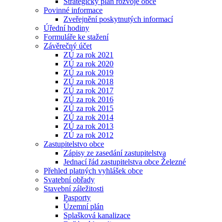
Strategický plán rozvoje obce
Povinné informace
Zveřejnění poskytnutých informací
Úřední hodiny
Formuláře ke stažení
Závěrečný účet
ZÚ za rok 2021
ZÚ za rok 2020
ZÚ za rok 2019
ZÚ za rok 2018
ZÚ za rok 2017
ZÚ za rok 2016
ZÚ za rok 2015
ZÚ za rok 2014
ZÚ za rok 2013
ZÚ za rok 2012
Zastupitelstvo obce
Zápisy ze zasedání zastupitelstva
Jednací řád zastupitelstva obce Železné
Přehled platných vyhlášek obce
Svatební obřady
Stavební záležitosti
Pasporty
Územní plán
Splašková kanalizace