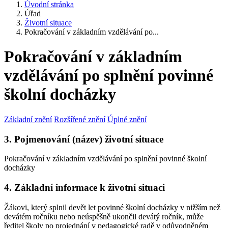
Úvodní stránka
Úřad
Životní situace
Pokračování v základním vzdělávání po...
Pokračování v základním
vzdělávání po splnění povinné
školní docházky
Základní znění
Rozšířené znění
Úplné znění
3. Pojmenování (název) životní situace
Pokračování v základním vzdělávání po splnění povinné školní
docházky
4. Základní informace k životní situaci
Žákovi, který splnil devět let povinné školní docházky v nižším než
devátém ročníku nebo neúspěšně ukončil devátý ročník, může
ředitel školy po projednání v pedagogické radě v odůvodněném