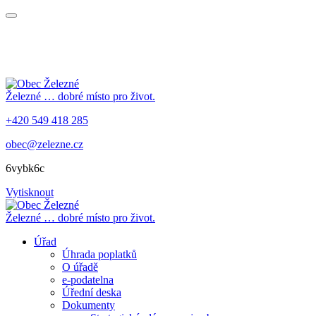
Železné
… dobré místo pro život.
+420 549 418 285
obec@zelezne.cz
6vybk6c
Vytisknout
Železné
… dobré místo pro život.
Úřad
Úhrada poplatků
O úřadě
e-podatelna
Úřední deska
Dokumenty