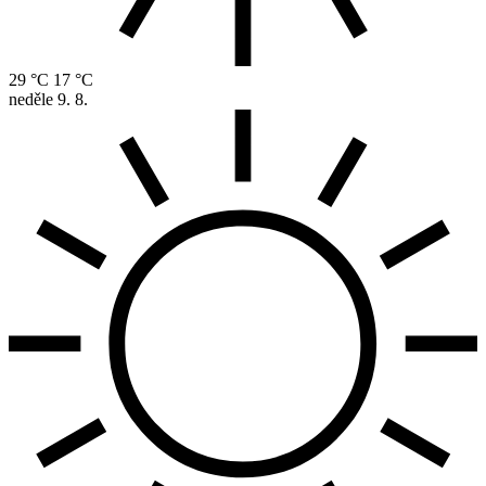
29 °C
17 °C
neděle
9. 8.