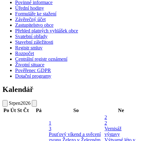
Povinné informace
Úřední hodiny
Formuláře ke stažení
Závěrečný účet
Zastupitelstvo obce
Přehled platných vyhlášek obce
Svatební obřady
Stavební záležitosti
Registr smluv
Rozpočet
Centrální registr oznámení
Životní situace
Pověřenec GDPR
Dotační programy
Kalendář
Srpen
2026
Po
Út
St
Čt
Pá
So
Ne
2
1
2
3
Vernisáž
Pouťový víkend a svěcení
výstavy
zvonu
Železo v Železném
Výtvarné léto v