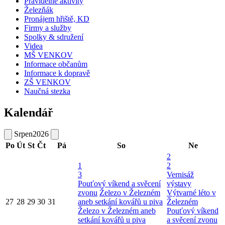
Pravidelné aktivity
Železňák
Pronájem hřiště, KD
Firmy a služby
Spolky & sdružení
Videa
MŠ VENKOV
Informace občanům
Informace k dopravě
ZŠ VENKOV
Naučná stezka
Kalendář
Srpen
2026
Po
Út
St
Čt
Pá
So
Ne
2
1
2
3
Vernisáž
Pouťový víkend a svěcení
výstavy
zvonu
Železo v Železném
Výtvarné léto v
27
28
29
30
31
aneb setkání kovářů u piva
Železném
Železo v Železném aneb
Pouťový víkend
setkání kovářů u piva
a svěcení zvonu