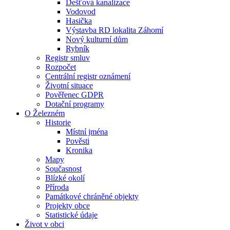
Dešťová kanalizace
Vodovod
Hasička
Výstavba RD lokalita Záhomí
Nový kulturní dům
Rybník
Registr smluv
Rozpočet
Centrální registr oznámení
Životní situace
Pověřenec GDPR
Dotační programy
O Železném
Historie
Místní jména
Pověsti
Kronika
Mapy
Současnost
Blízké okolí
Příroda
Památkové chráněné objekty
Projekty obce
Statistické údaje
Život v obci