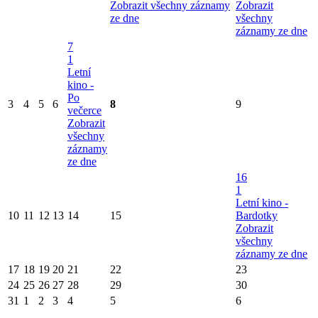
Zobrazit všechny záznamy
Zobrazit
ze dne
všechny
záznamy ze dne
7
1
Letní
kino -
Po
3
4
5
6
8
9
večerce
Zobrazit
všechny
záznamy
ze dne
16
1
Letní kino -
10
11
12
13
14
15
Bardotky
Zobrazit
všechny
záznamy ze dne
17
18
19
20
21
22
23
24
25
26
27
28
29
30
31
1
2
3
4
5
6