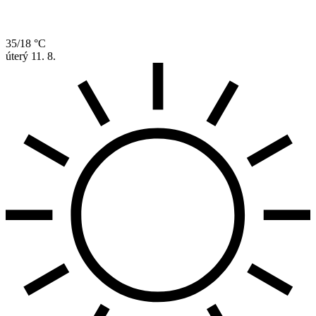
35/18 °C
úterý
11. 8.