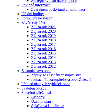
Strategický plán rozvoje obce
Povinné informace
Zveřejnění poskytnutých informací
Úřední hodiny
Formuláře ke stažení
Závěrečný účet
ZÚ za rok 2021
ZÚ za rok 2020
ZÚ za rok 2019
ZÚ za rok 2018
ZÚ za rok 2017
ZÚ za rok 2016
ZÚ za rok 2015
ZÚ za rok 2014
ZÚ za rok 2013
ZÚ za rok 2012
Zastupitelstvo obce
Zápisy ze zasedání zastupitelstva
Jednací řád zastupitelstva obce Železné
Přehled platných vyhlášek obce
Svatební obřady
Stavební záležitosti
Pasporty
Územní plán
Splašková kanalizace