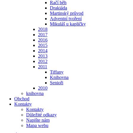
Račí běh
Drakiáda
Martinský průvod
Adventní tvoření
Mikuláš u kapličky
2018
2017
2016
2015
2014
2013
2012
2011
Tiffany
Knihovna
Senioři
2010
knihovna
Obchod
Kontakty
Kontakty
Důležité odkazy
Napište nám
Mapa webu