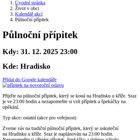
Úvodní stránka
Život v obci
Kalendář akcí
Půlnoční přípitek
Půlnoční přípitek
Kdy:
31. 12. 2025 23:00
Kde:
Hradisko
Přidat do Google kalendáře
Přijďte na půlnoční přípitek, který se koná na Hradisku u kříže. Sraz
je ve 23:00 hodin a nezapomeňte si vzít přípitek a špekáčky na
opékání.
Typ akce: ostatní (akce pro veřejnost)
Zveme vás na tradiční půlnoční přípitek, který se uskuteční
na Hradisku u kříže. Sraz je naplánován na 23:00 hodin.
Nezapomeňte si přinést přípitek, špekáčky a dobrou náladu,