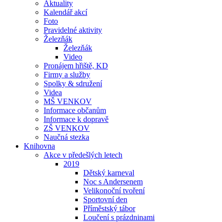
Aktuality
Kalendář akcí
Foto
Pravidelné aktivity
Železňák
Železňák
Video
Pronájem hřiště, KD
Firmy a služby
Spolky & sdružení
Videa
MŠ VENKOV
Informace občanům
Informace k dopravě
ZŠ VENKOV
Naučná stezka
Knihovna
Akce v předešlých letech
2019
Dětský karneval
Noc s Andersenem
Velikonoční tvoření
Sportovní den
Příměstský tábor
Loučení s prázdninami