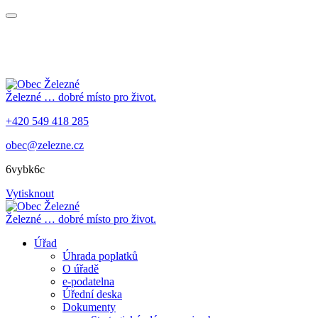
Železné
… dobré místo pro život.
+420 549 418 285
obec@zelezne.cz
6vybk6c
Vytisknout
Železné
… dobré místo pro život.
Úřad
Úhrada poplatků
O úřadě
e-podatelna
Úřední deska
Dokumenty