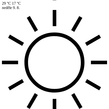
29 °C
17 °C
neděle
9. 8.