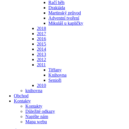
Račí běh
Drakiáda
Martinský průvod
Adventní tvoření
Mikuláš u kapličky
2018
2017
2016
2015
2014
2013
2012
2011
Tiffany
Knihovna
Senioři
2010
knihovna
Obchod
Kontakty
Kontakty
Důležité odkazy
Napište nám
Mapa webu