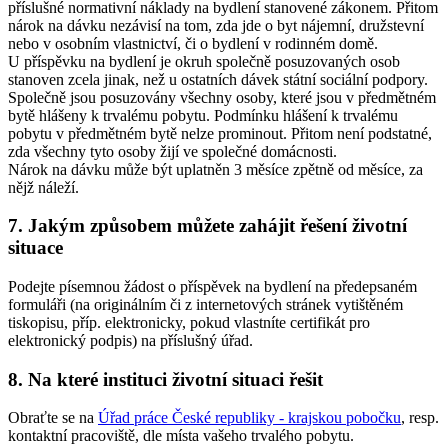
příslušné normativní náklady na bydlení stanovené zákonem. Přitom
nárok na dávku nezávisí na tom, zda jde o byt nájemní, družstevní
nebo v osobním vlastnictví, či o bydlení v rodinném domě.
U příspěvku na bydlení je okruh společně posuzovaných osob
stanoven zcela jinak, než u ostatních dávek státní sociální podpory.
Společně jsou posuzovány všechny osoby, které jsou v předmětném
bytě hlášeny k trvalému pobytu. Podmínku hlášení k trvalému
pobytu v předmětném bytě nelze prominout. Přitom není podstatné,
zda všechny tyto osoby žijí ve společné domácnosti.
Nárok na dávku může být uplatněn 3 měsíce zpětně od měsíce, za
nějž náleží.
7. Jakým způsobem můžete zahájit řešení životní
situace
Podejte písemnou žádost o příspěvek na bydlení na předepsaném
formuláři (na originálním či z internetových stránek vytištěném
tiskopisu, příp. elektronicky, pokud vlastníte certifikát pro
elektronický podpis) na příslušný úřad.
8. Na které instituci životní situaci řešit
Obraťte se na
Úřad práce České republiky - krajskou pobočku
, resp.
kontaktní pracoviště, dle místa vašeho trvalého pobytu.