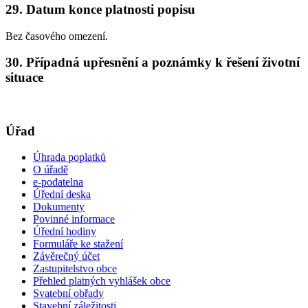
29. Datum konce platnosti popisu
Bez časového omezení.
30. Případná upřesnění a poznámky k řešení životní
situace
Úřad
Úhrada poplatků
O úřadě
e-podatelna
Úřední deska
Dokumenty
Povinné informace
Úřední hodiny
Formuláře ke stažení
Závěrečný účet
Zastupitelstvo obce
Přehled platných vyhlášek obce
Svatební obřady
Stavební záležitosti