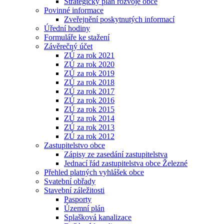
Strategický plán rozvoje obce
Povinné informace
Zveřejnění poskytnutých informací
Úřední hodiny
Formuláře ke stažení
Závěrečný účet
ZÚ za rok 2021
ZÚ za rok 2020
ZÚ za rok 2019
ZÚ za rok 2018
ZÚ za rok 2017
ZÚ za rok 2016
ZÚ za rok 2015
ZÚ za rok 2014
ZÚ za rok 2013
ZÚ za rok 2012
Zastupitelstvo obce
Zápisy ze zasedání zastupitelstva
Jednací řád zastupitelstva obce Železné
Přehled platných vyhlášek obce
Svatební obřady
Stavební záležitosti
Pasporty
Územní plán
Splašková kanalizace