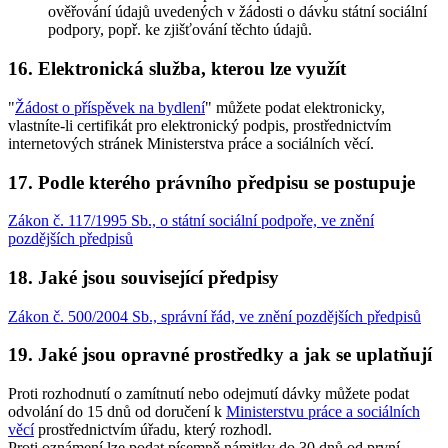
ověřování údajů uvedených v žádosti o dávku státní sociální
podpory, popř. ke zjišťování těchto údajů.
16. Elektronická služba, kterou lze využít
"
Žádost o příspěvek na bydlení
" můžete podat elektronicky,
vlastníte-li certifikát pro elektronický podpis, prostřednictvím
internetových stránek Ministerstva práce a sociálních věcí.
17. Podle kterého právního předpisu se postupuje
Zákon č. 117/1995 Sb., o státní sociální podpoře, ve znění
pozdějších předpisů
18. Jaké jsou související předpisy
Zákon č. 500/2004 Sb., správní řád, ve znění pozdějších předpisů
19. Jaké jsou opravné prostředky a jak se uplatňují
Proti rozhodnutí o zamítnutí nebo odejmutí dávky můžete podat
odvolání do 15 dnů od doručení k
Ministerstvu práce a sociálních
věcí
prostřednictvím úřadu, který rozhodl.
Proti oznámení lze podat písemně námitky do 30 dnů od první