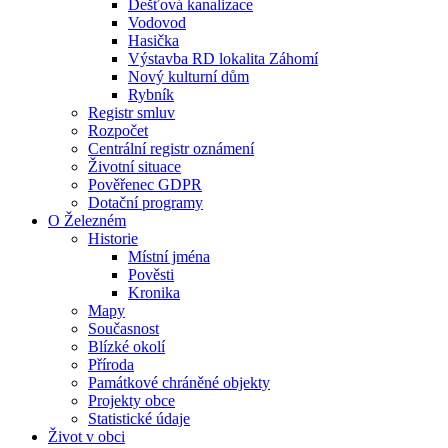
Dešťová kanalizace
Vodovod
Hasička
Výstavba RD lokalita Záhomí
Nový kulturní dům
Rybník
Registr smluv
Rozpočet
Centrální registr oznámení
Životní situace
Pověřenec GDPR
Dotační programy
O Železném
Historie
Místní jména
Pověsti
Kronika
Mapy
Současnost
Blízké okolí
Příroda
Památkové chráněné objekty
Projekty obce
Statistické údaje
Život v obci