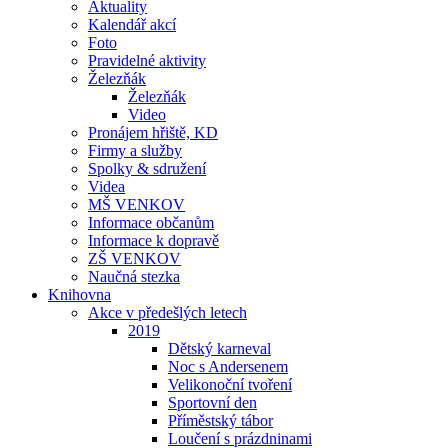
Aktuality
Kalendář akcí
Foto
Pravidelné aktivity
Železňák
Železňák
Video
Pronájem hřiště, KD
Firmy a služby
Spolky & sdružení
Videa
MŠ VENKOV
Informace občanům
Informace k dopravě
ZŠ VENKOV
Naučná stezka
Knihovna
Akce v předešlých letech
2019
Dětský karneval
Noc s Andersenem
Velikonoční tvoření
Sportovní den
Příměstský tábor
Loučení s prázdninami