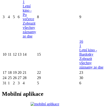
1
Letní
kino -
Po
3
4
5
6
8
9
večerce
Zobrazit
všechny
záznamy
ze dne
16
1
Letní kino -
10
11
12
13
14
15
Bardotky
Zobrazit
všechny
záznamy ze dne
17
18
19
20
21
22
23
24
25
26
27
28
29
30
31
1
2
3
4
5
6
Mobilní aplikace