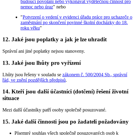
budoucí povolání nebo vykonávat výdělečnou činnost pro
nemoc nebo úraz
" nebo
"
Potvrzení o vedení v evidenci úřadu práce pro uchazeče o
zaměstnání po skončení povinné školní docházky do 18.
roku věku
"
12. Jaké jsou poplatky a jak je lze uhradit
Správní ani jiné poplatky nejsou stanoveny.
13. Jaké jsou lhůty pro vyřízení
Lhůty jsou řešeny v souladu se
zákonem č. 500/2004 Sb., správní
řád, ve znění pozdějších předpisů
.
14. Kteří jsou další účastníci (dotčení) řešení životní
situace
Mezi další účastníky patří osoby společně posuzované.
15. Jaké další činnosti jsou po žadateli požadovány
Písemný souhlas všech společně posuzovaných osob k