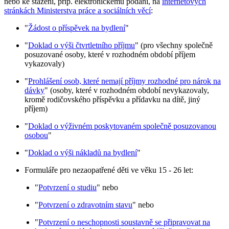
nebo ke stažení, příp. elektronickému podání, na
internetových
stránkách Ministerstva práce a sociálních věcí
:
"
Žádost o příspěvek na bydlení
"
"
Doklad o výši čtvrtletního příjmu
" (pro všechny společně
posuzované osoby, které v rozhodném období příjem
vykazovaly)
"
Prohlášení osob, které nemají příjmy rozhodné pro nárok na
dávky
" (osoby, které v rozhodném období nevykazovaly,
kromě rodičovského příspěvku a přídavku na dítě, jiný
příjem)
"
Doklad o výživném poskytovaném společně posuzovanou
osobou
"
"
Doklad o výši nákladů na bydlení
"
Formuláře pro nezaopatřené děti ve věku 15 - 26 let:
"
Potvrzení o studiu
" nebo
"
Potvrzení o zdravotním stavu
" nebo
"
Potvrzení o neschopnosti soustavně se připravovat na