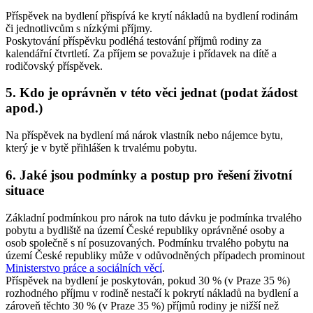
Příspěvek na bydlení přispívá ke krytí nákladů na bydlení rodinám
či jednotlivcům s nízkými příjmy.
Poskytování příspěvku podléhá testování příjmů rodiny za
kalendářní čtvrtletí. Za příjem se považuje i přídavek na dítě a
rodičovský příspěvek.
5. Kdo je oprávněn v této věci jednat (podat žádost
apod.)
Na příspěvek na bydlení má nárok vlastník nebo nájemce bytu,
který je v bytě přihlášen k trvalému pobytu.
6. Jaké jsou podmínky a postup pro řešení životní
situace
Základní podmínkou pro nárok na tuto dávku je podmínka trvalého
pobytu a bydliště na území České republiky oprávněné osoby a
osob společně s ní posuzovaných. Podmínku trvalého pobytu na
území České republiky může v odůvodněných případech prominout
Ministerstvo práce a sociálních věcí
.
Příspěvek na bydlení je poskytován, pokud 30 % (v Praze 35 %)
rozhodného příjmu v rodině nestačí k pokrytí nákladů na bydlení a
zároveň těchto 30 % (v Praze 35 %) příjmů rodiny je nižší než