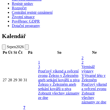
Registr smluv
Rozpočet
Centrální registr oznámení
Životní situace
Pověřenec GDPR
Dotační programy
Kalendář
Srpen
2026
Po
Út
St
Čt
Pá
So
Ne
2
1
2
3
Vernisáž
Pouťový víkend a svěcení
výstavy
zvonu
Železo v Železném
Výtvarné léto v
27
28
29
30
31
aneb setkání kovářů u piva
Železném
Železo v Železném aneb
Pouťový víkend
setkání kovářů u piva
a svěcení zvonu
Zobrazit všechny záznamy
Zobrazit
ze dne
všechny
záznamy ze dne
7