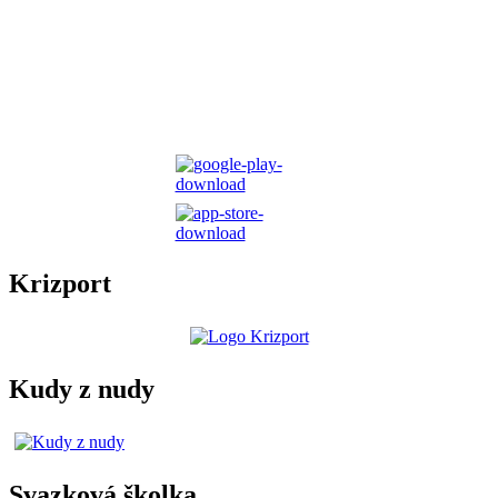
Krizport
Kudy z nudy
Svazková školka