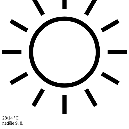
28/14 °C
neděle
9. 8.