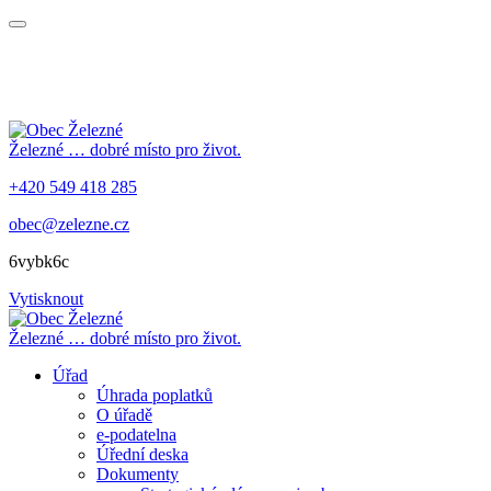
Železné
… dobré místo pro život.
+420 549 418 285
obec@zelezne.cz
6vybk6c
Vytisknout
Železné
… dobré místo pro život.
Úřad
Úhrada poplatků
O úřadě
e-podatelna
Úřední deska
Dokumenty