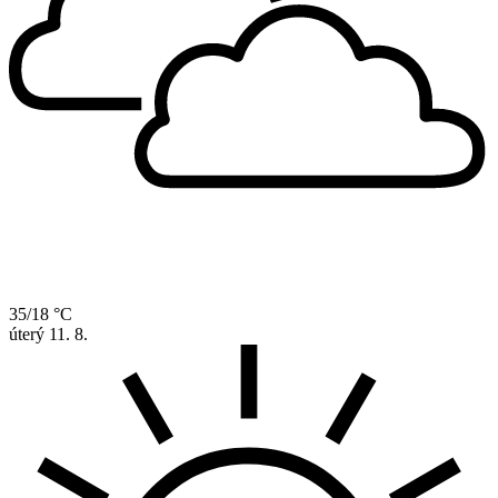
35/18 °C
úterý
11. 8.