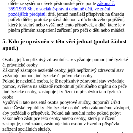
dítěte ze systému dávek pěstounské péče podle
zákona č.
359/1999 Sb., o sociálně-právní ochraně dětí, ve znění
pozdějších předpisů
; dítě, jemuž nenáleží příspěvek na úhradu
potřeb dítěte, protože požívá důchod z důchodového pojištění,
který je stejný nebo vyšší než tento příspěvek, a dítě, které je v
plném přímém zaopatření zařízení pro péči o děti nebo mládež.
5. Kdo je oprávněn v této věci jednat (podat žádost
apod.)
Osoba, jejíž nepříznivý zdravotní stav vyžaduje pomoc jiné fyzické
či právnické osoby.
Zákonný zástupce nezletilé osoby, jejíž nepříznivý zdravotní stav
vyžaduje pomoc jiné fyzické či právnické osoby.
Pokud je nezletilá osoba, jejíž nepříznivý zdravotní stav vyžaduje
pomoc, svěřena na základě rozhodnutí příslušného orgánu do péče
jiné fyzické osoby, zastupuje ji v řízení o příspěvku tato fyzická
osoba.
Využívá-li tato nezletilá osoba pobytové služby, doporučí Úřad
práce České republiky této fyzické osobě nebo zákonnému zástupci,
aby požádali o příspěvek. Pokud tak neučiní nebo pokud pobyt
zákonného zástupce této osoby anebo osoby, která ji v řízení
zastupuje, není znám, zastupuje tuto osobu v řízení o příspěvku
zařízení sociálních služeb.