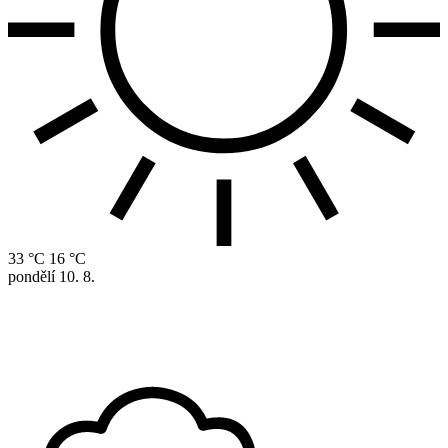
33 °C
16 °C
pondělí
10. 8.