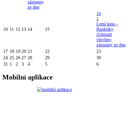
záznamy
ze dne
16
1
Letní kino -
10
11
12
13
14
15
Bardotky
Zobrazit
všechny
záznamy ze dne
17
18
19
20
21
22
23
24
25
26
27
28
29
30
31
1
2
3
4
5
6
Mobilní aplikace