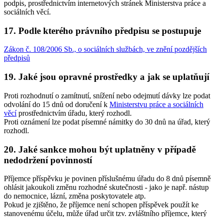
podpis, prostřednictvím internetových stránek Ministerstva práce a
sociálních věcí.
17. Podle kterého právního předpisu se postupuje
Zákon č. 108/2006 Sb., o sociálních službách, ve znění pozdějších
předpisů
19. Jaké jsou opravné prostředky a jak se uplatňují
Proti rozhodnutí o zamítnutí, snížení nebo odejmutí dávky lze podat
odvolání do 15 dnů od doručení k
Ministerstvu práce a sociálních
věcí
prostřednictvím úřadu, který rozhodl.
Proti oznámení lze podat písemné námitky do 30 dnů na úřad, který
rozhodl.
20. Jaké sankce mohou být uplatněny v případě
nedodržení povinností
Příjemce příspěvku je povinen příslušnému úřadu do 8 dnů písemně
ohlásit jakoukoli změnu rozhodné skutečnosti - jako je např. nástup
do nemocnice, lázní, změna poskytovatele atp.
Pokud je zjištěno, že příjemce není schopen příspěvek použít ke
stanovenému účelu, může úřad určit tzv. zvláštního příjemce, který