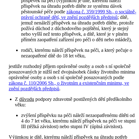
příspěvek na péči (výjimkou je dítě, kterému náleží
příspěvek na úhradu potřeb dítěte ze systému dávek
pěstounské péče podle
zákona č. 359/1999 Sb., o sociálně-
právní ochraně dětí, ve znění pozdějších předpisů
; dítě,
jemuž nenáleží příspěvek na úhradu potřeb dítěte, protože
požívá důchod z důchodového pojištění, který je stejný
nebo vyšší než tento příspěvek, a dítě, které je v plném
přímém zaopatření zařízení pro péči o děti nebo mládež),
rodiči, kterému náleží příspěvek na péči, a který pečuje o
nezaopatřené dítě do 18 let věku,
jestliže rozhodný příjem oprávněné osoby a osob s ní společně
posuzovaných je nižší než dvojnásobek částky životního minima
oprávněné osoby a osob s ní společně posuzovaných podle
zákona č. 110/2006 Sb., o životním a existenčním minimu, ve
znění pozdějších předpisů
.
Z
důvodu
podpory zdravotně postižených dětí předškolního
věku:
zvýšení příspěvku na péči náleží nezaopatřenému dítěti od
4 do 7 let věku, kterému náleží příspěvek na péči ve stupni
III (těžká závislost) nebo stupni IV (úplná závislost).
Výjimkou je dítě, kterému náleží příspěvek na úhradu potřeb