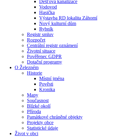
Dešťová kanalizace
Vodovod
Hasička
Výstavba RD lokalita Záhomí
Nový kulturní dům
Rybník
Registr smluv
Rozpočet
Centrální registr oznámení
Životní situace
Pověřenec GDPR
Dotační programy
O Železném
Historie
Místní jména
Pověsti
Kronika
Mapy
Současnost
Blízké okolí
Příroda
Památkové chráněné objekty
Projekty obce
Statistické údaje
Život v obci