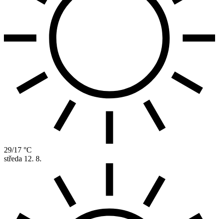
29/17 °C
středa
12. 8.