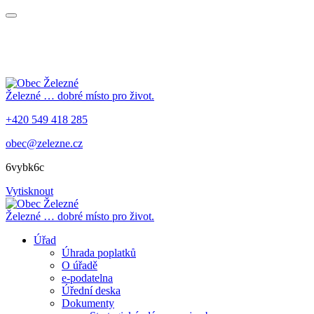
Železné
… dobré místo pro život.
+420 549 418 285
obec@zelezne.cz
6vybk6c
Vytisknout
Železné
… dobré místo pro život.
Úřad
Úhrada poplatků
O úřadě
e-podatelna
Úřední deska
Dokumenty