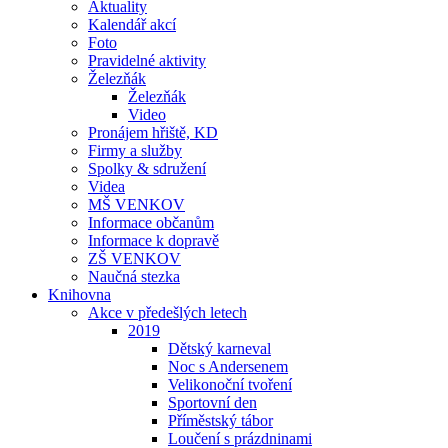
Aktuality
Kalendář akcí
Foto
Pravidelné aktivity
Železňák
Železňák
Video
Pronájem hřiště, KD
Firmy a služby
Spolky & sdružení
Videa
MŠ VENKOV
Informace občanům
Informace k dopravě
ZŠ VENKOV
Naučná stezka
Knihovna
Akce v předešlých letech
2019
Dětský karneval
Noc s Andersenem
Velikonoční tvoření
Sportovní den
Příměstský tábor
Loučení s prázdninami