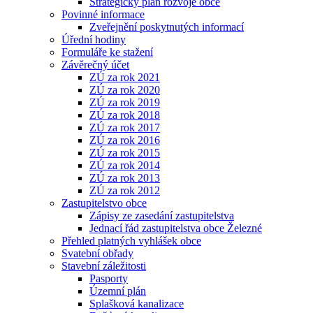
Strategický plán rozvoje obce
Povinné informace
Zveřejnění poskytnutých informací
Úřední hodiny
Formuláře ke stažení
Závěrečný účet
ZÚ za rok 2021
ZÚ za rok 2020
ZÚ za rok 2019
ZÚ za rok 2018
ZÚ za rok 2017
ZÚ za rok 2016
ZÚ za rok 2015
ZÚ za rok 2014
ZÚ za rok 2013
ZÚ za rok 2012
Zastupitelstvo obce
Zápisy ze zasedání zastupitelstva
Jednací řád zastupitelstva obce Železné
Přehled platných vyhlášek obce
Svatební obřady
Stavební záležitosti
Pasporty
Územní plán
Splašková kanalizace