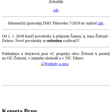
Železňák
zde
Informační zpravodaj DSO Tišnovsko 7/2019 ke stažení
zde
.
Od 1. 1. 2018 končí povolenky k průjezdu Šatany, tj. trasa Železné -
Drásov. Nové povolenky se
nebudou
vydávat!!!
Pohlednice a dotyková pera vč. propisky obce Železné k prodeji
na OÚ Železné, v místním obchodě a v TIC Tišnov.
Kometa Brno