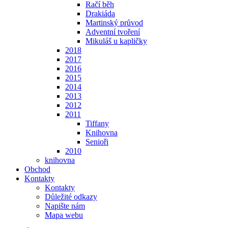
Račí běh
Drakiáda
Martinský průvod
Adventní tvoření
Mikuláš u kapličky
2018
2017
2016
2015
2014
2013
2012
2011
Tiffany
Knihovna
Senioři
2010
knihovna
Obchod
Kontakty
Kontakty
Důležité odkazy
Napište nám
Mapa webu