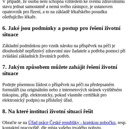
V případě, že osoba není schopna vzhledem ke svému zdravotnímu
stavu jednat samostatně a nemá svého zástupce, je ustanoven
opatrovník pro řízení, a to na základě lékařského posudku
ošetřujícího lékaře.
6. Jaké jsou podmínky a postup pro řešení životní
situace
Základní podmínkou pro vznik nároku na příspěvek na péči je
dlouhodobě nepříznivý zdravotní stav žadatele a potřeba pomoci při
zvládání základních životních potřeb.
7. Jakým způsobem můžete zahájit řešení životní
situace
Podejte písemnou žádost o příspěvek na péči na předepsaném
formuláři (na originálním nebo z internetových stránek vytištěném
tiskopisu, příp. elektronicky, pokud vlastníte certifikát pro
elektronický podpis) na příslušný úřad.
8. Na které instituci životní situaci řešit
Obraťte se na
Úřad práce České republiky - krajskou pobočku
, resp.
kontaktní pracoviště, dle místa vašeho trvalého pobytu.