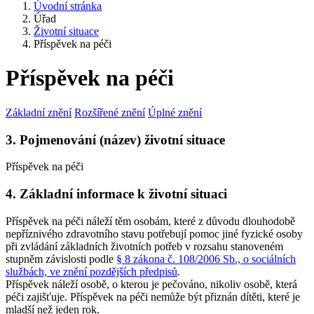
Úvodní stránka
Úřad
Životní situace
Příspěvek na péči
Příspěvek na péči
Základní znění
Rozšířené znění
Úplné znění
3. Pojmenování (název) životní situace
Příspěvek na péči
4. Základní informace k životní situaci
Příspěvek na péči náleží těm osobám, které z důvodu dlouhodobě
nepříznivého zdravotního stavu potřebují pomoc jiné fyzické osoby
při zvládání základních životních potřeb v rozsahu stanoveném
stupněm závislosti podle
§ 8 zákona č. 108/2006 Sb., o sociálních
službách, ve znění pozdějších předpisů
.
Příspěvek náleží osobě, o kterou je pečováno, nikoliv osobě, která
péči zajišťuje. Příspěvek na péči nemůže být přiznán dítěti, které je
mladší než jeden rok.