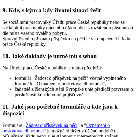
9. Kde, s kým a kdy životní situaci řešit
Se sociálními pracovníky Úřadu práce České republiky nebo se
sociálními pracovníky obecního úřadu obce s rozšířenou působností
dle místa vašeho trvalého pobytu.
Správní řízení o přiznání příspěvku na péči je v kompetenci Úřadu
práce České republiky.
10. Jaké doklady je nutné mít s sebou
Na Úřadu práce České republiky je nutno předložit:
formulář "Žádost o příspěvek na péči" včetně vyplněného
formuláře "Oznámení o poskytovateli pomoci",
žadatelé z členských států Evropské unie předloží potvrzení o
příslušnosti ke zdravotní pojišťovně.
11. Jaké jsou potřebné formuláře a kde jsou k
dispozici
Formuláře "
Žádost o příspěvek na péči
" a "
Oznámení o
poskytovateli pomoci
" je možné obdržet v tištěné podobě na
příslušném úřadu nebo si je stáhnout z internetových stránek