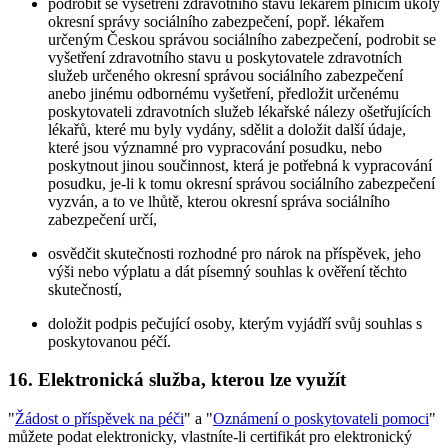
podrobit se vyšetření zdravotního stavu lékařem plnícím úkoly
okresní správy sociálního zabezpečení, popř. lékařem
určeným Českou správou sociálního zabezpečení, podrobit se
vyšetření zdravotního stavu u poskytovatele zdravotních
služeb určeného okresní správou sociálního zabezpečení
anebo jinému odbornému vyšetření, předložit určenému
poskytovateli zdravotních služeb lékařské nálezy ošetřujících
lékařů, které mu byly vydány, sdělit a doložit další údaje,
které jsou významné pro vypracování posudku, nebo
poskytnout jinou součinnost, která je potřebná k vypracování
posudku, je-li k tomu okresní správou sociálního zabezpečení
vyzván, a to ve lhůtě, kterou okresní správa sociálního
zabezpečení určí,
osvědčit skutečnosti rozhodné pro nárok na příspěvek, jeho
výši nebo výplatu a dát písemný souhlas k ověření těchto
skutečností,
doložit podpis pečující osoby, kterým vyjádří svůj souhlas s
poskytovanou péčí.
16. Elektronická služba, kterou lze využít
"
Žádost o příspěvek na péči
" a "
Oznámení o poskytovateli pomoci
"
můžete podat elektronicky, vlastníte-li certifikát pro elektronický