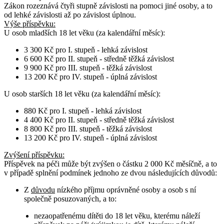
Zákon rozeznává čtyři stupně závislosti na pomoci jiné osoby, a to
od lehké závislosti až po závislost úplnou.
Výše příspěvku:
U osob
mladších 18 let věku
(za kalendářní měsíc):
3 300 Kč pro I. stupeň - lehká závislost
6 600 Kč pro II. stupeň - středně těžká závislost
9 900 Kč pro III. stupeň - těžká závislost
13 200 Kč pro IV. stupeň - úplná závislost
U osob
starších 18 let věku
(za kalendářní měsíc):
880 Kč pro I. stupeň - lehká závislost
4 400 Kč pro II. stupeň - středně těžká závislost
8 800 Kč pro III. stupeň - těžká závislost
13 200 Kč pro IV. stupeň - úplná závislost
Zvýšení příspěvku
:
Příspěvek na péči může být zvýšen o částku 2 000 Kč měsíčně, a to
v případě splnění podmínek jednoho ze dvou následujících důvodů:
Z
důvodu
nízkého příjmu oprávněné osoby a osob s ní
společně posuzovaných, a to:
nezaopatřenému dítěti do 18 let věku, kterému náleží