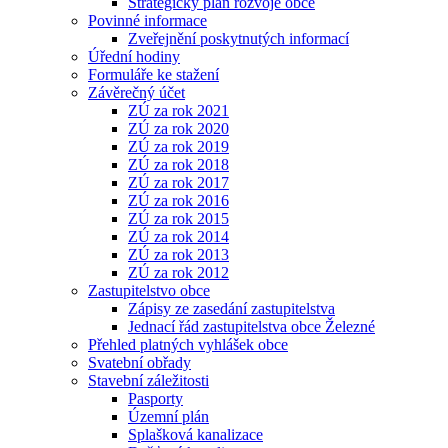
Strategický plán rozvoje obce
Povinné informace
Zveřejnění poskytnutých informací
Úřední hodiny
Formuláře ke stažení
Závěrečný účet
ZÚ za rok 2021
ZÚ za rok 2020
ZÚ za rok 2019
ZÚ za rok 2018
ZÚ za rok 2017
ZÚ za rok 2016
ZÚ za rok 2015
ZÚ za rok 2014
ZÚ za rok 2013
ZÚ za rok 2012
Zastupitelstvo obce
Zápisy ze zasedání zastupitelstva
Jednací řád zastupitelstva obce Železné
Přehled platných vyhlášek obce
Svatební obřady
Stavební záležitosti
Pasporty
Územní plán
Splašková kanalizace