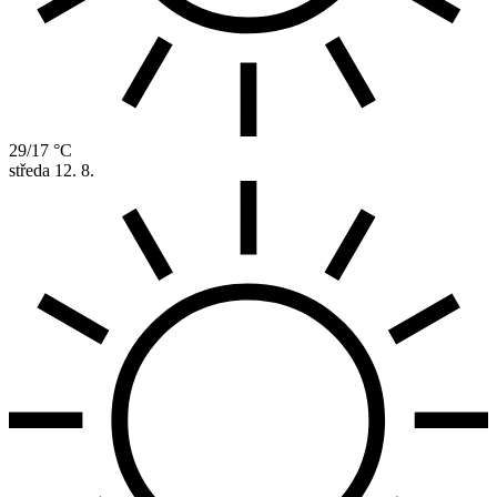
29/17 °C
středa
12. 8.