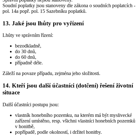
Soudní poplatky jsou stanoveny dle zákona o soudních poplatcích -
pol. 14a popř. pol. 15 Sazebníku poplatků.
13. Jaké jsou lhůty pro vyřízení
Lhůty ve správním řízení:
bezodkladně,
do 30 dnů,
do 60 dnů,
případně déle.
Záleží na povaze případu, zejména jeho složitosti.
14. Kteří jsou další účastníci (dotčení) řešení životní
situace
Další účastníci postupu jsou:
vlastník honebního pozemku, na kterém má být myslivecké
zařízení umístěno, resp. všichni vlastníci honebních pozemků
v honitbě,
popřípadě, podle okolností, i držitel honitby.