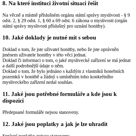
8. Na které instituci životní situaci řešit
Na věcně a místně příslušném orgánu státní správy myslivosti - § 9
odst. 2, § 29 odst. 1, § 60 a 69 odst. 6 zákona o myslivosti (orgán
státní správy myslivosti příslušný pro uznání honitby).
10. Jaké doklady je nutné mít s sebou
Doklad o tom, že jste uživatel honitby, nebo že jste oprávněn
jménem uživatele honitby v této věci jednat.
Doklad či informaci o tom, o jaké myslivecké zařízení se má jednat
a další podrobnější údaje o něm.
Doklad o tom, že bylo jednáno s každým z vlastníků honebních
pozemků v honitbě a žádný s umístěním toho konkrétního
mysliveckého zařízení nedal souhlas.
11. Jaké jsou potřebné formuláře a kde jsou k
dispozici
Předepsané formuláře nejsou stanoveny.
12. Jaké jsou poplatky a jak je lze uhradit
Správní poplatky nejsou stanoveny.