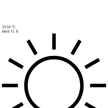
35/18 °C
úterý
11. 8.