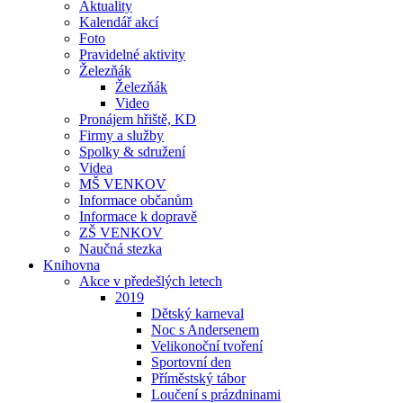
Aktuality
Kalendář akcí
Foto
Pravidelné aktivity
Železňák
Železňák
Video
Pronájem hřiště, KD
Firmy a služby
Spolky & sdružení
Videa
MŠ VENKOV
Informace občanům
Informace k dopravě
ZŠ VENKOV
Naučná stezka
Knihovna
Akce v předešlých letech
2019
Dětský karneval
Noc s Andersenem
Velikonoční tvoření
Sportovní den
Příměstský tábor
Loučení s prázdninami