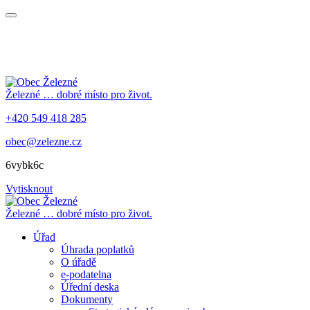
Železné
… dobré místo pro život.
+420 549 418 285
obec@zelezne.cz
6vybk6c
Vytisknout
Železné
… dobré místo pro život.
Úřad
Úhrada poplatků
O úřadě
e-podatelna
Úřední deska
Dokumenty