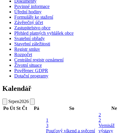
Dokumenty
Povinné informace
Úřední hodiny
Formuláře ke stažení
Závěrečný účet
Zastupitelstvo obce
Přehled platných vyhlášek obce
Svatební obřady
Stavební záležitosti
Registr smluv
Rozpočet
Centrální registr oznámení
Životní situace
Pověřenec GDPR
Dotační programy
Kalendář
Srpen
2026
Po
Út
St
Čt
Pá
So
Ne
2
1
2
3
Vernisáž
Pouťový víkend a svěcení
výstavy