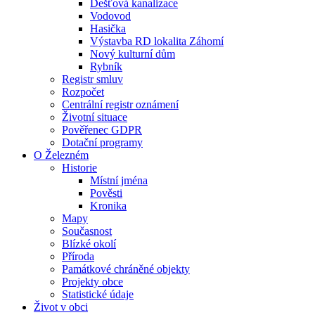
Dešťová kanalizace
Vodovod
Hasička
Výstavba RD lokalita Záhomí
Nový kulturní dům
Rybník
Registr smluv
Rozpočet
Centrální registr oznámení
Životní situace
Pověřenec GDPR
Dotační programy
O Železném
Historie
Místní jména
Pověsti
Kronika
Mapy
Současnost
Blízké okolí
Příroda
Památkové chráněné objekty
Projekty obce
Statistické údaje
Život v obci