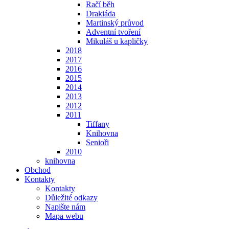
Račí běh
Drakiáda
Martinský průvod
Adventní tvoření
Mikuláš u kapličky
2018
2017
2016
2015
2014
2013
2012
2011
Tiffany
Knihovna
Senioři
2010
knihovna
Obchod
Kontakty
Kontakty
Důležité odkazy
Napište nám
Mapa webu